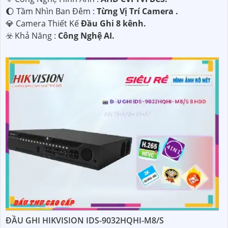
🌔 Tầm Nhìn Ban Đêm :
Từng Vị Trí Camera .
💎 Camera Thiết Kế
Đầu Ghi 8 kênh.
️☣️ Khả Năng :
Công Nghệ AI.
ĐẦU GHI HIKVISION IDS-9032HQHI-M8/S