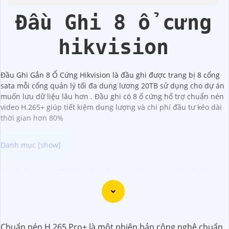
Hikvision
Đầu Ghi 8 ổ cưng
hikvision
Đầu Ghi Gắn 8 Ổ Cứng Hikvision là đầu ghi được trang bị 8 cổng
sata mỗi cổng quản lý tối đa dung lương 20TB sử dụng cho dự án
muốn lưu dữ liệu lâu hơn . Đầu ghi có 8 ổ cứng hổ trợ chuẩn nén
video H.265+ giúp tiết kiệm dung lượng và chi phí đầu tư kéo dài
thời gian hơn 80%
Dĩ nhiên, dưới đây là một mẫu văn bản giới thiệu dành cho
dự án lắp đặt camera Hikvision giá rẻ và chuyên nghiệp:
Chào quý khách hàng,
Chúng tôi xin trân trọng giới thiệu đến quý vị dịch vụ lắp
Chuẩn nén H.265 Pro+ là một phiên bản công nghệ chuẩn