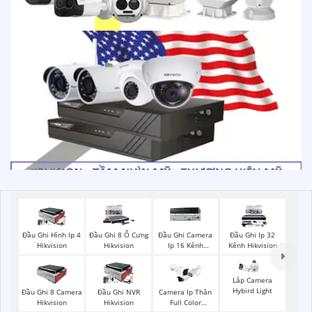
Đầu Ghi Hình Ip 4
Đầu Ghi 8 Ổ Cưng
Đầu Ghi Camera
Đầu Ghi Ip 32
Hikvision
Hikvision
Ip 16 Kênh
Kênh Hikvision
Hikvision
Lắp Camera
Hybird Light
Đầu Ghi 8 Camera
Đầu Ghi NVR
Camera Ip Thân
Hikvision
Hikvision
Full Color