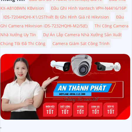
KX-A8108WN KBvision
Đầu Ghi Hình Vantech VPH-N4416/16P
IDS-7204HQHI-K1/2SThiết Bị Ghi Hình Giá rẻ Hikvision
Đầu
Ghi Camera Hikvision iDS-7232HQHI-M2/S(E)
Thi Công Camera
Nhà Xưởng Uy Tín
Dự Án Lắp Camera Nhà Xưởng Sản Xuất
Chúng Tôi Đã Thi Công
Camera Giám Sát Công Trình
'