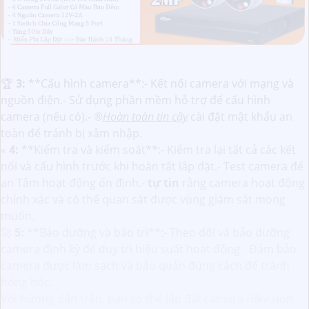
️🏆
3:
**Cấu hình camera**:- Kết nối camera với mạng và
nguồn điện.- Sử dụng phần mềm hỗ trợ để cấu hình
camera (nếu có).- ®️
Hoàn toàn tin cậy
cài đặt mật khẩu an
toàn để tránh bị xâm nhập.
«
4:
**Kiểm tra và kiểm soát**:- Kiểm tra lại tất cả các kết
nối và cấu hình trước khi hoàn tất lắp đặt.- Test camera để
an Tâm hoạt động ổn định.-
tự tin
rằng camera hoạt động
chính xác và có thể quan sát được vùng giám sát mong
muốn.
🚀
5:
**Bảo dưỡng và bảo trì**:- Theo dõi và bảo dưỡng
camera định kỳ để duy trì hiệu suất hoạt động.- Đảm bảo
camera được làm sạch và bảo quản đúng cách để tránh
hỏng hóc.
Với hướng dẫn trên, bạn có thể lắp đặt camera Hikvision