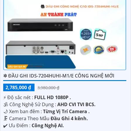
✲ ĐẦU GHI IDS-7204HUHI-M1/E CÔNG NGHỆ MỚI
2,785,000 ₫
3,980,000 ₫
️⚡ Độ sắc nét :
FULL HD 1080P .
🕉️ Công Nghệ Sử Dụng :
AHD CVI TVI BCS.
🌙 Xem ban đêm :
Từng Vị Trí Camera .
🗜️ Camera Theo Mẫu
Đầu Ghi 4 kênh.
️✔️ Ưu Điểm :
Công Nghệ AI.