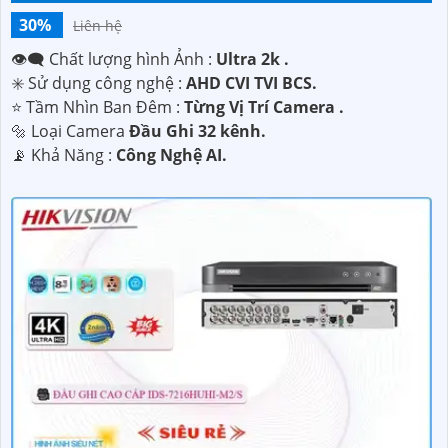
30%
Liên hệ
👁️‍🗨 Chất lượng hình Ảnh :
Ultra 2k .
✳️ Sử dụng công nghệ :
AHD CVI TVI BCS.
⭐ Tầm Nhìn Ban Đêm :
Từng Vị Trí Camera .
🔩 Loại Camera
Đầu Ghi 32 kênh.
️📡 Khả Năng :
Công Nghệ AI.