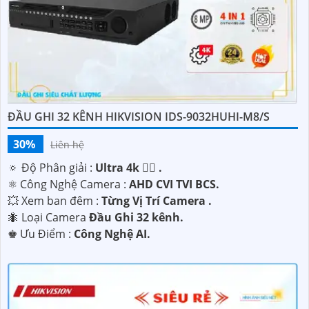
ĐẦU GHI 32 KÊNH HIKVISION IDS-9032HUHI-M8/S
'
30%
Liên hệ
🔅 Độ Phân giải :
Ultra 4k 👍🏾 .
⚛️ Công Nghệ Camera :
AHD CVI TVI BCS.
💥 Xem ban đêm :
Từng Vị Trí Camera .
🐜 Loại Camera
Đầu Ghi 32 kênh.
️♚ Ưu Điểm :
Công Nghệ AI.