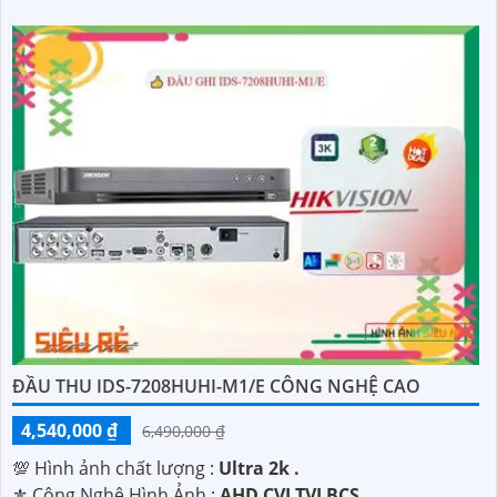
ĐẦU THU IDS-7208HUHI-M1/E CÔNG NGHỆ CAO
4,540,000 ₫
6,490,000 ₫
💯 Hình ảnh chất lượng :
Ultra 2k .
⚜️ Công Nghệ Hình Ảnh :
AHD CVI TVI BCS.