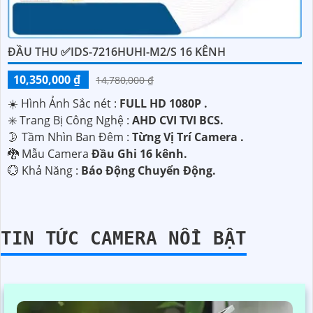
ĐẦU THU ✅IDS-7216HUHI-M2/S 16 KÊNH
10,350,000 ₫
14,780,000 ₫
☀️ Hình Ảnh Sắc nét :
FULL HD 1080P .
✳️ Trang Bị Công Nghệ :
AHD CVI TVI BCS.
🌛 Tầm Nhìn Ban Đêm :
Từng Vị Trí Camera .
🐉️ Mẫu Camera
Đầu Ghi 16 kênh.
️💮 Khả Năng :
Báo Động Chuyển Động.
TIN TỨC CAMERA NỔI BẬT