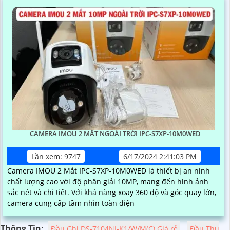
CAMERA IMOU 2 MẮT NGOÀI TRỜI IPC-S7XP-10M0WED
Lần xem: 9747
6/17/2024 2:41:03 PM
Camera IMOU 2 Mắt IPC-S7XP-10M0WED là thiết bị an ninh
chất lượng cao với độ phân giải 10MP, mang đến hình ảnh
sắc nét và chi tiết. Với khả năng xoay 360 độ và góc quay lớn,
camera cung cấp tầm nhìn toàn diện
Thông Tin:
Đầu Ghi DS-7104NI-K1/W/M(C) Giá rẻ
Đầu Thu