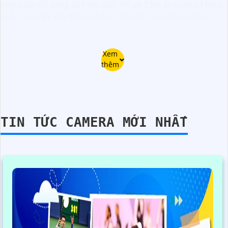
một cách dễ dàng và hiệu quả. Để an Tâm an toàn và hiệu
quả, nếu cần, hãy tham khảo ý kiến từ chuyên gia hoặc
nhân viên kỹ thuật chuyên nghiệp.
Xem
thêm
TIN TỨC CAMERA MỚI NHẤT