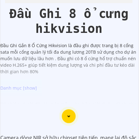
Hikvision
Đầu Ghi 8 ổ cưng
hikvision
Đầu Ghi Gắn 8 Ổ Cứng Hikvision là đầu ghi được trang bị 8 cổng
sata mỗi cổng quản lý tối đa dung lương 20TB sử dụng cho dự án
muốn lưu dữ liệu lâu hơn . Đầu ghi có 8 ổ cứng hổ trợ chuẩn nén
video H.265+ giúp tiết kiệm dung lượng và chi phí đầu tư kéo dài
thời gian hơn 80%
Dĩ nhiên, dưới đây là một mẫu văn bản giới thiệu dành cho
dự án lắp đặt camera Hikvision giá rẻ và chuyên nghiệp:
Chào quý khách hàng,
Chúng tôi xin trân trọng giới thiệu đến quý vị dịch vụ lắp
Camera dòng NIR sở hữu chipset tiên tiến, mang lại độ sắc