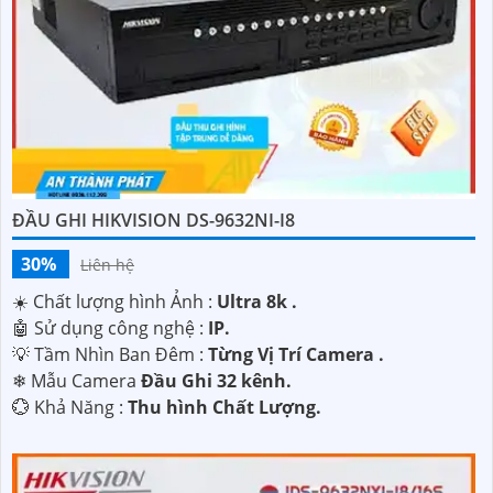
'
ĐẦU GHI HIKVISION DS-9632NI-I8
30%
Liên hệ
☀️ Chất lượng hình Ảnh :
Ultra 8k .
🤖️ Sử dụng công nghệ :
IP.
💡 Tầm Nhìn Ban Đêm :
Từng Vị Trí Camera .
❄ Mẫu Camera
Đầu Ghi 32 kênh.
️💮 Khả Năng :
Thu hình Chất Lượng.