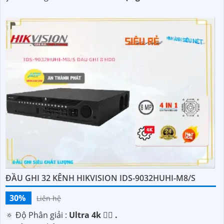
ĐẦU GHI 32 KÊNH HIKVISION IDS-9032HUHI-M8/S
30%
Liên hệ
🔅 Độ Phân giải :
Ultra 4k 👍🏾 .