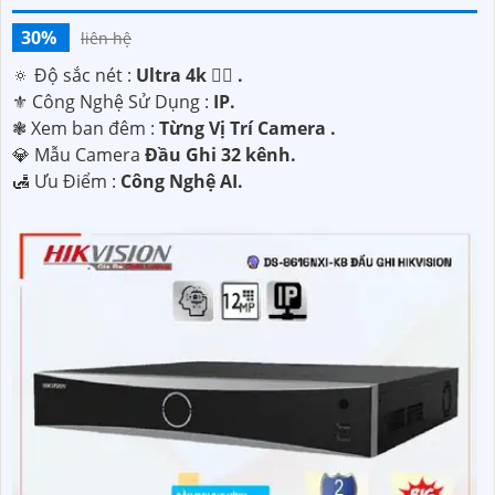
30%
liên hệ
🔅 Độ sắc nét :
Ultra 4k 👍🏾 .
⚜️ Công Nghệ Sử Dụng :
IP.
❃ Xem ban đêm :
Từng Vị Trí Camera .
💎 Mẫu Camera
Đầu Ghi 32 kênh.
️🛃 Ưu Điểm :
Công Nghệ AI.