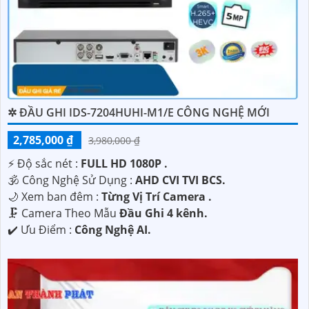
✲ ĐẦU GHI IDS-7204HUHI-M1/E CÔNG NGHỆ MỚI
2,785,000 ₫
3,980,000 ₫
️⚡ Độ sắc nét :
FULL HD 1080P .
🕉️ Công Nghệ Sử Dụng :
AHD CVI TVI BCS.
🌙 Xem ban đêm :
Từng Vị Trí Camera .
🗜️ Camera Theo Mẫu
Đầu Ghi 4 kênh.
️✔️ Ưu Điểm :
Công Nghệ AI.