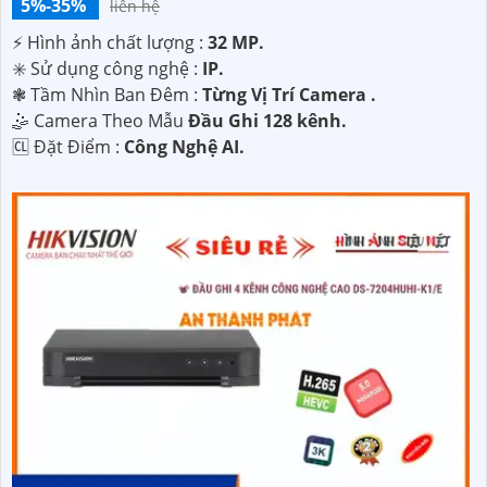
5%-35%
liên hệ
️⚡ Hình ảnh chất lượng :
32 MP.
✳️ Sử dụng công nghệ :
IP.
❃ Tầm Nhìn Ban Đêm :
Từng Vị Trí Camera .
🤹 Camera Theo Mẫu
Đầu Ghi 128 kênh.
️🆑 Đặt Điểm :
Công Nghệ AI.