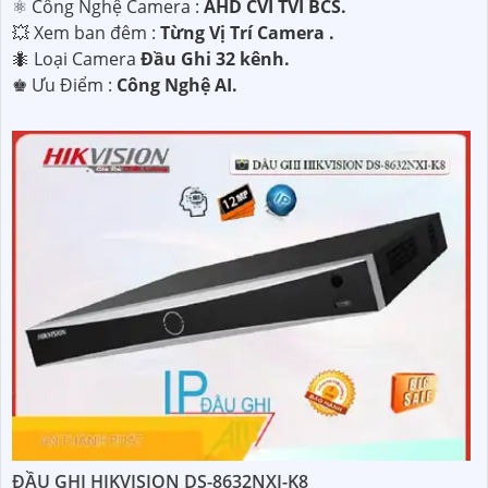
⚛️ Công Nghệ Camera :
AHD CVI TVI BCS.
💥 Xem ban đêm :
Từng Vị Trí Camera .
🐜 Loại Camera
Đầu Ghi 32 kênh.
️♚ Ưu Điểm :
Công Nghệ AI.
ĐẦU GHI HIKVISION DS-8632NXI-K8