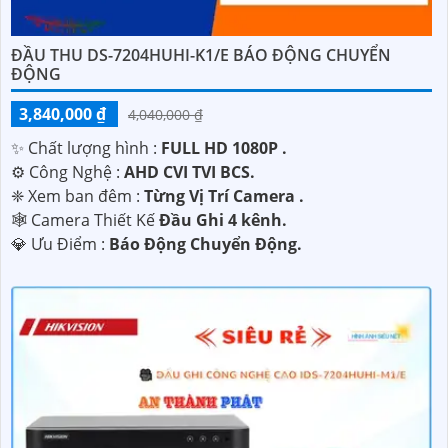
ĐẦU THU DS-7204HUHI-K1/E BÁO ĐỘNG CHUYỂN
ĐỘNG
3,840,000 ₫
4,040,000 ₫
✨ Chất lượng hình :
FULL HD 1080P .
⚙ Công Nghệ :
AHD CVI TVI BCS.
❈ Xem ban đêm :
Từng Vị Trí Camera .
🕸️ Camera Thiết Kế
Đầu Ghi 4 kênh.
️💎 Ưu Điểm :
Báo Động Chuyển Động.