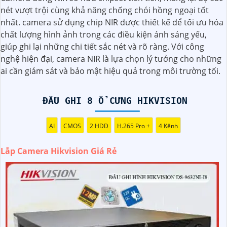
đặt camera Hikvision giá rẻ và chuyên nghiệp cho dự án
nét vượt trội cùng khả năng chống chói hồng ngoại tốt
của quý vị.
nhất. camera sử dụng chip NIR được thiết kế để tối ưu hóa
Với kinh nghiệm lâu năm trong lĩnh vực lắp đặt camera an
chất lượng hình ảnh trong các điều kiện ánh sáng yếu,
ninh, đội ngũ kỹ thuật viên của chúng tôi cam kết sẽ mang
giúp ghi lại những chi tiết sắc nét và rõ ràng. Với công
đến cho quý vị những giải pháp an ninh hiệu quả, đáng tin
nghệ hiện đại, camera NIR là lựa chọn lý tưởng cho những
cậy và tiết kiệm chi phí.
ai cần giám sát và bảo mật hiệu quả trong môi trường tối.
Camera của Hikvision được biết đến là một trong những
thương hiệu hàng đầu thế giới về giải pháp an ninh video.
ĐẦU GHI 8 Ổ CƯNG HIKVISION
Với các tính năng và công nghệ tiên tiến, camera Hikvision
không chỉ
chắc chắn
chất lượng hình ảnh sắc nét mà còn
đem đến sự tin cậy và an toàn cho dự án của quý vị.
AI
CMOS
2 HDD
H.265 Pro +
4 Kênh
Nếu quý vị quan tâm đến việc lắp đặt camera Hikvision giá
rẻ và chuyên nghiệp cho dự án của mình, chúng tôi luôn
Lắp Camera Hikvision Giá Rẻ
sẵn lòng hỗ trợ và tư vấn cho quý vị.