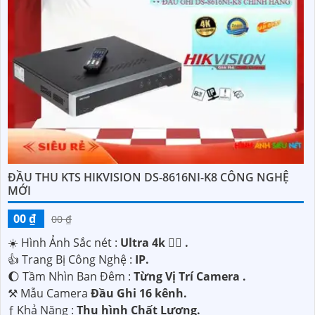
ĐẦU THU KTS HIKVISION DS-8616NI-K8 CÔNG NGHỆ
MỚI
00 ₫
00 ₫
☀️ Hình Ảnh Sắc nét :
Ultra 4k 👍🏾 .
👍 Trang Bị Công Nghệ :
IP.
🌔 Tầm Nhìn Ban Đêm :
Từng Vị Trí Camera .
⚒ Mẫu Camera
Đầu Ghi 16 kênh.
️ƒ Khả Năng :
Thu hình Chất Lượng.