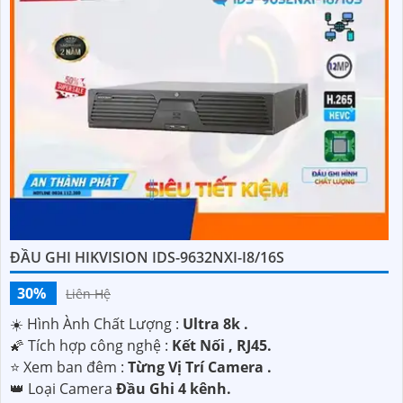
ĐẦU GHI HIKVISION IDS-9632NXI-I8/16S
30%
Liên Hệ
☀️ Hình Ành Chất Lượng :
Ultra 8k .
🌠 Tích hợp công nghệ :
Kết Nối , RJ45.
⭐ Xem ban đêm :
Từng Vị Trí Camera .
👑 Loại Camera
Đầu Ghi 4 kênh.