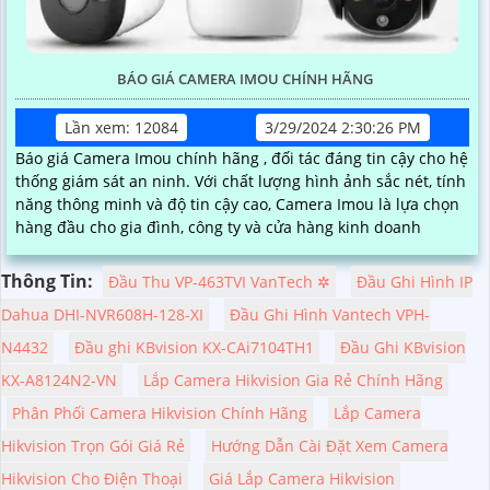
BÁO GIÁ CAMERA IMOU CHÍNH HÃNG
Lần xem: 12084
3/29/2024 2:30:26 PM
Báo giá Camera Imou chính hãng , đối tác đáng tin cậy cho hệ
thống giám sát an ninh. Với chất lượng hình ảnh sắc nét, tính
năng thông minh và độ tin cậy cao, Camera Imou là lựa chọn
hàng đầu cho gia đình, công ty và cửa hàng kinh doanh
Thông Tin:
Đầu Thu VP-463TVI VanTech ✲
Đầu Ghi Hình IP
Dahua DHI-NVR608H-128-XI
Đầu Ghi Hình Vantech VPH-
N4432
Đầu ghi KBvision KX-CAi7104TH1
Đầu Ghi KBvision
KX-A8124N2-VN
Lắp Camera Hikvision Gia Rẻ Chính Hãng
Phân Phối Camera Hikvision Chính Hãng
Lắp Camera
Hikvision Trọn Gói Giá Rẻ
Hướng Dẫn Cài Đặt Xem Camera
Hikvision Cho Điện Thoại
Giá Lắp Camera Hikvision