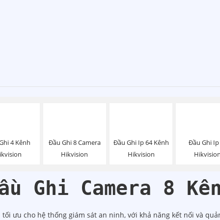
Ghi 4 Kênh
Đầu Ghi 8 Camera
Đầu Ghi Ip 64 Kênh
Đầu Ghi Ip
ikvision
Hikvision
Hikvision
Hikvisio
ầu Ghi Camera 8 Kê
tối ưu cho hệ thống giám sát an ninh, với khả năng kết nối và quả