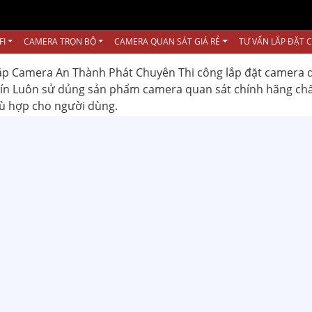
FI
CAMERA TRỌN BỘ
CAMERA QUAN SÁT GIÁ RẺ
TƯ VẤN LẮP ĐẶT 
ắp Camera An Thành Phát Chuyên Thi công lắp đặt camera 
 tín Luôn sử dủng sản phẩm camera quan sát chính hãng ch
hù hợp cho người dùng.