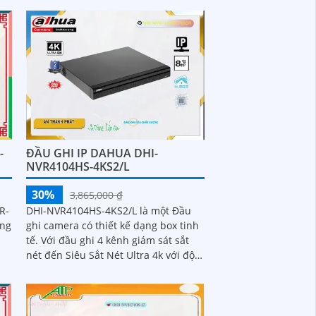
i
u
iệu
 và
-
ĐẦU GHI IP DAHUA DHI-
NVR4104HS-4KS2/L
30%
3,865,000 ₫
R-
DHI-NVR4104HS-4KS2/L là một Đầu
ong
ghi camera có thiết kế dạng box tinh
tế. Với đầu ghi 4 kênh giám sát sắt
nét đến Siêu Sắt Nét Ultra 4k với độ
phân giải 8MP, Đầu ghi này đáp ứng
o
tốt nhu cầu giám sát của bạn