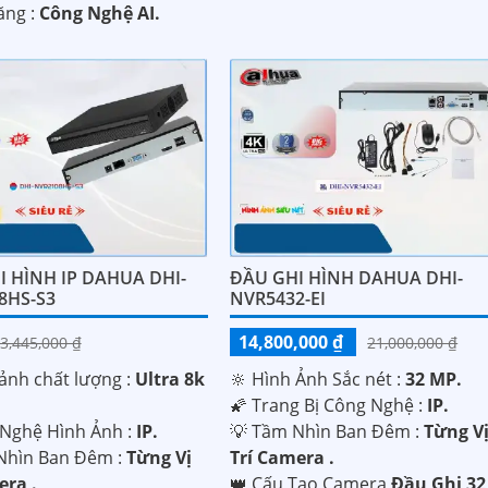
ăng :
Công Nghệ AI.
I HÌNH IP DAHUA DHI-
ĐẦU GHI HÌNH DAHUA DHI-
8HS-S3
NVR5432-EI
14,800,000 ₫
3,445,000 ₫
21,000,000 ₫
ảnh chất lượng :
Ultra 8k
🔆 Hình Ảnh Sắc nét :
32 MP.
🌠 Trang Bị Công Nghệ :
IP.
 Nghệ Hình Ảnh :
IP.
💡 Tầm Nhìn Ban Đêm :
Từng V
Nhìn Ban Đêm :
Từng Vị
Trí Camera .
era .
👑 Cấu Tạo Camera
Đầu Ghi 32