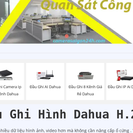
hi Camera Ip
Đầu Ghi AI Dahua
Đầu Ghi 8 Kênh Giá
Đầu Ghi IP Ai
ênh Dahua
Rẻ Dahua
u Ghi Hình Dahua H.
iều dữ liệu hình ảnh, video hơn mà không cần nâng cấp ổ cứng . V