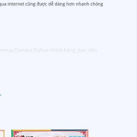
a qua internet cũng được dễ dàng hơn nhanh chóng
ậy mua Camera Dahua chính hãng, bạn nên
hay đổi tùy vào model và chức năng của
phân giải cao, tính năng thông minh và độ
ện tử hoặc tại các cửa hàng điện tử.
lượng. Nếu bạn có thêm câu hỏi hoặc cần tư