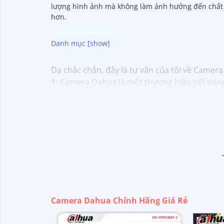
lượng hình ảnh mà không làm ảnh hưởng đến chất l
hơn.
Dạ chắc chắn, đây là tư vấn của tôi về Camera
1:
Camera Dahua là một thương hiệu nổi tiến
mua từ các cửa hàng uy tín hoặc các đại lý c
camera. Bạn nên tìm hiểu kỹ trước khi đầu tư.
tin cậy.💖
5:
Nếu bạn muốn tìm camera Dahua gi
Hy vọng rằng những thông tin trên sẽ giúp b
vấn thêm, đừng ngần ngại để lại Cung cấp cho 
Camera Dahua Chính Hãng Giá Rẻ