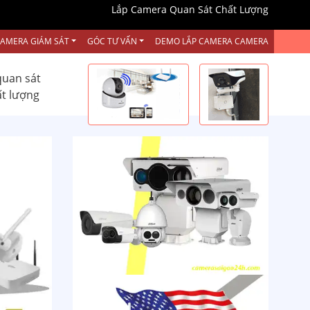
Lắp Camera Quan Sát Chất Lượng
CAMERA GIÁM SÁT
GÓC TƯ VẤN
DEMO LẮP CAMERA CAMERA
quan sát
ất lượng