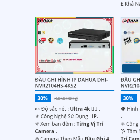
️₤ Khả N
ĐẦU GHI HÌNH IP DAHUA DHI-
ĐẦU GH
NVR2104HS-4KS2
NVR210
30%
30%
3,060,000 ₫
️👀 Độ sắc nét :
Ultra 4k 👍🏾 .
👁 Hình 
⚜️ Công Nghệ Sử Dụng :
IP.
.
❈ Xem ban đêm :
Từng Vị Trí
⚛️ Công
Camera .
🌛 Tầm 
❄ Camera Theo Mẫu
Đầu Ghi 4
Trí Cam