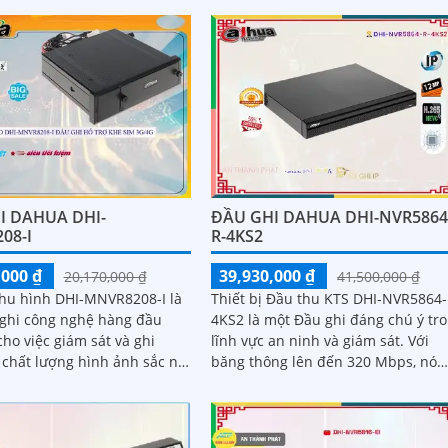
nh, đầu ghi có thể lắp 2 ổ
camera độ phân giải 32MP, đầu gh
TB, chuẩn nén AI-Coding và
mang đến chất lượng hình ảnh siê
nét và khả năng lưu trữ vượt trội h
suất mạnh mẽ, tính năng linh hoạt
mức giá cạnh tranh
I DAHUA DHI-
ĐẦU GHI DAHUA DHI-NVR5864
08-I
R-4KS2
,000 ₫
39,930,000 ₫
20,170,000 ₫
41,500,000 ₫
 thu hình DHI-MNVR8208-I là
Thiết bị Đầu thu KTS DHI-NVR5864-
ghi công nghệ hàng đầu
4KS2 là một Đầu ghi đáng chú ý tr
ho việc giám sát và ghi
lĩnh vực an ninh và giám sát. Với
băng thông lên đến 320 Mbps, nó
n giải cao, Đầu ghi này
cho phép xem và ghi lại hình ảnh
một cách rõ ràng và chi tiết hơn ba
giờ hết