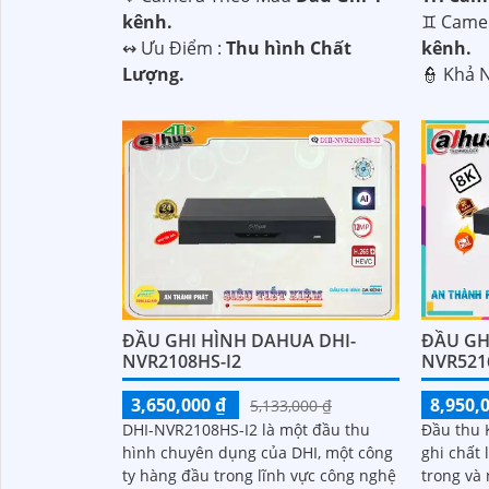
kênh.
♊ Came
️↭ Ưu Điểm :
Thu hình Chất
kênh.
Lượng.
️👮 Khả 
ĐẦU GHI HÌNH DAHUA DHI-
ĐẦU GH
NVR2108HS-I2
NVR5216
3,650,000 ₫
8,950,
5,133,000 ₫
DHI-NVR2108HS-I2 là một đầu thu
Đầu thu 
hình chuyên dụng của DHI, một công
ghi chất 
ty hàng đầu trong lĩnh vực công nghệ
trong và né