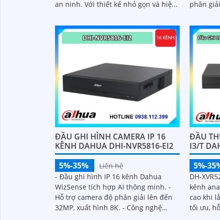
an ninh. Với thiết kế nhỏ gọn và hiệu
phân giả
suất mạnh mẽ, đầu thu này là một
đêm sắc 
lựa chọn lý tưởng cho việc giám sát
và ghi hình chất lượng cao
ĐẦU GHI HÌNH CAMERA IP 16
ĐẦU TH
KÊNH DAHUA DHI-NVR5816-EI2
I3/T D
5%-35%
5%-35
Liên hệ
- Đầu ghi hình IP 16 kênh Dahua
DH-XVR52
WizSense tích hợp AI thông minh. -
kênh anal
Hỗ trợ camera độ phân giải lên đến
cao khi l
32MP, xuất hình 8K. - Công nghệ
tối ưu, h
AcuPick tìm kiếm đối tượng nhanh,
IP và IVS