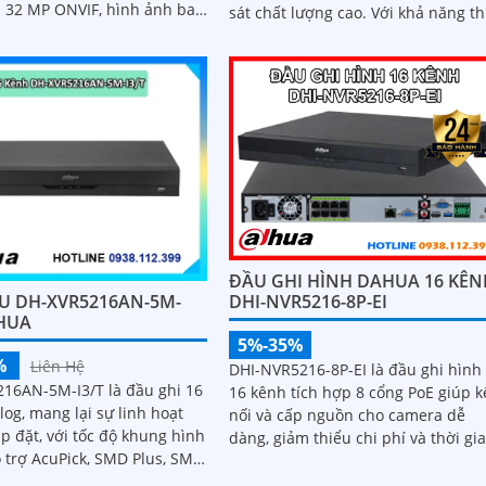
i 32 MP ONVIF, hình ảnh ban
sát chất lượng cao. Với khả năng thu
nét
hình chất lượng tuyệt vời, thiết bị 
cung...
ĐẦU GHI HÌNH DAHUA 16 KÊN
U DH-XVR5216AN-5M-
DHI-NVR5216-8P-EI
AHUA
5%-35%
%
Liên Hệ
DHI-NVR5216-8P-EI là đầu ghi hình 
16AN-5M-I3/T là đầu ghi 16
16 kênh tích hợp 8 cổng PoE giúp k
og, mang lại sự linh hoạt
nối và cấp nguồn cho camera dễ
ắp đặt, với tốc độ khung hình
dàng, giảm thiểu chi phí và thời gi
ỗ trợ AcuPick, SMD Plus, SMD
thi công. Hỗ trợ dung lượng lưu trữ
, hỗ trợ phân tích thông minh
lên đến 20TB cùng khả năng ghi hì