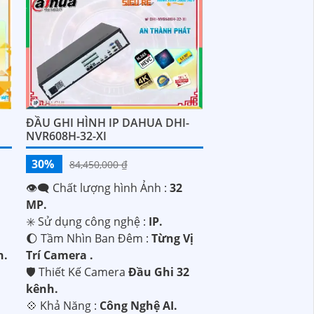
ĐẦU GHI HÌNH IP DAHUA DHI-
NVR608H-32-XI
30%
84,450,000 ₫
👁️‍🗨 Chất lượng hình Ảnh :
32
MP.
✳️ Sử dụng công nghệ :
IP.
🌔 Tầm Nhìn Ban Đêm :
Từng Vị
h.
Trí Camera .
🛡 Thiết Kế Camera
Đầu Ghi 32
kênh.
️💠 Khả Năng :
Công Nghệ AI.