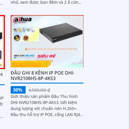
nhỏ, xem được ban đêm và 2 ổ cứng.
Sản phẩm đã được trang bị công
này
nghệ IP...
ĐẦU GHI 8 KÊNH IP POE DHI-
H
NVR2108HS-8P-4KS3
30%
4,500,000 ₫
Giới thiệu sản phẩm Đầu Thu hình
IP
DHI-NVR2108HS-8P-4KS3, tiết kiệm
ết
dung lượng với chuẩn nén H.265+.
Đầu thu hỗ trợ IP POE, cổng LAN RJ45
an
thuận tiện. Chất lượng hình ảnh
siêu...
nh