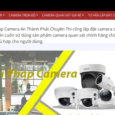
FI
CAMERA TRỌN BỘ
CAMERA QUAN SÁT GIÁ RẺ
TƯ VẤN LẮP ĐẶT 
ắp Camera An Thành Phát Chuyên Thi công lắp đặt camera 
 tín Luôn sử dủng sản phẩm camera quan sát chính hãng ch
hù hợp cho người dùng.