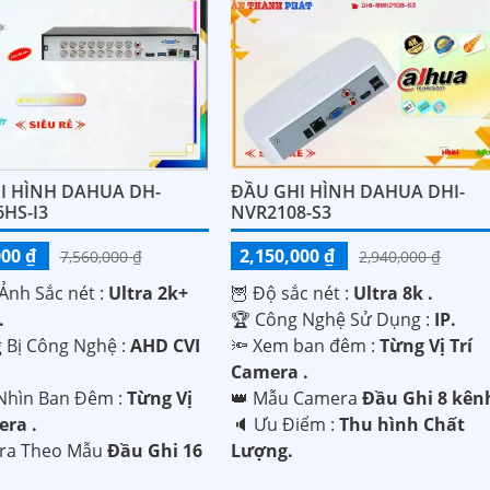
I HÌNH DAHUA DH-
ĐẦU GHI HÌNH DAHUA DHI-
HS-I3
NVR2108-S3
000 ₫
2,150,000 ₫
7,560,000 ₫
2,940,000 ₫
Ảnh Sắc nét :
Ultra 2k+
🦉 Độ sắc nét :
Ultra 8k .
.
🏆 Công Nghệ Sử Dụng :
IP.
g Bị Công Nghệ :
AHD CVI
🔦 Xem ban đêm :
Từng Vị Trí
.
Camera .
Nhìn Ban Đêm :
Từng Vị
👑 Mẫu Camera
Đầu Ghi 8 kên
era .
️🔈 Ưu Điểm :
Thu hình Chất
ra Theo Mẫu
Đầu Ghi 16
Lượng.