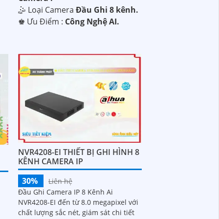
🤹 Loại Camera
Đầu Ghi 8 kênh.
️♚ Ưu Điểm :
Công Nghệ AI.
NVR4208-EI THIẾT BỊ GHI HÌNH 8
I
KÊNH CAMERA IP
30%
Liên hệ
Đầu Ghi Camera IP 8 Kênh Ai
NVR4208-EI đến từ 8.0 megapixel với
chất lượng sắc nét, giám sát chi tiết