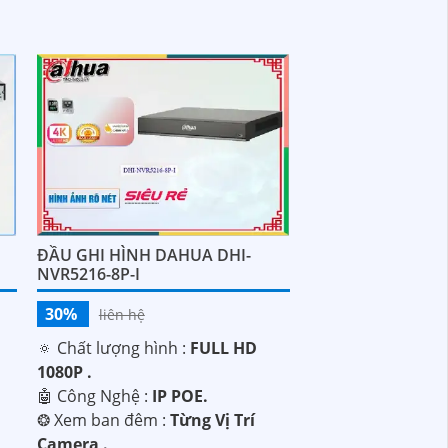
ĐẦU GHI HÌNH DAHUA DHI-
NVR5216-8P-I
30%
liên hệ
🔅 Chất lượng hình :
FULL HD
1080P .
ị
🤖️ Công Nghệ :
IP POE.
❂ Xem ban đêm :
Từng Vị Trí
Camera .