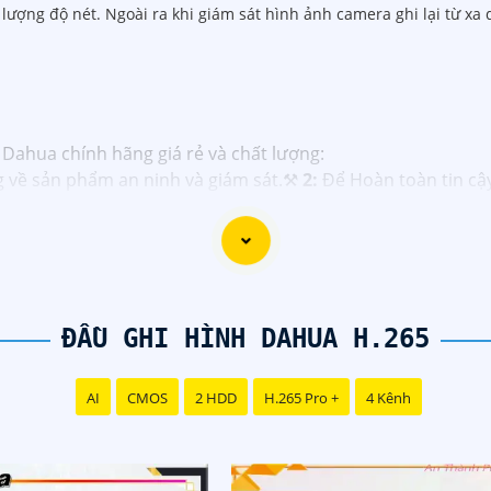
ượng độ nét. Ngoài ra khi giám sát hình ảnh camera ghi lại từ x
 Dahua chính hãng giá rẻ và chất lượng:
g về sản phẩm an ninh và giám sát.⚒
2:
Để Hoàn toàn tin c
hính thức của Dahua.☄️
3:
Mức giá của Camera Dahua có thể t
️
4:
Chất lượng của Camera Dahua được đánh giá cao với độ 
á rẻ, bạn có thể tham khảo trên các website thương mại đi
ạn chọn lựa được Camera Dahua chính hãng, giá rẻ và chất 
công trình biết.
ĐẦU GHI HÌNH DAHUA H.265
AI
CMOS
2 HDD
H.265 Pro +
4 Kênh