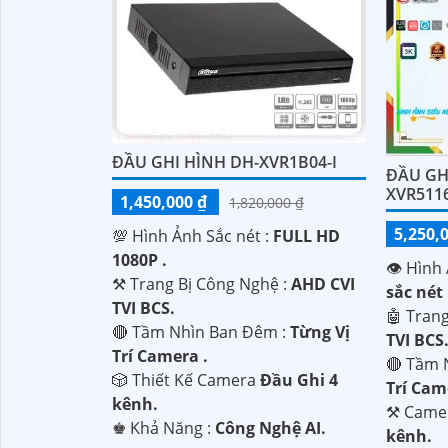
ĐẦU GHI HÌNH DH-XVR1B04-I
ĐẦU GH
XVR5116
1,450,000 ₫
1,820,000 ₫
5,250,
💯 Hình Ảnh Sắc nét :
FULL HD
1080P .
👁 Hình 
⚒ Trang Bị Công Nghệ :
AHD CVI
sắc nét 
TVI BCS.
🤖️ Tran
🔴 Tầm Nhìn Ban Đêm :
Từng Vị
TVI BCS
Trí Camera .
🔴 Tầm 
🎲 Thiết Kế Camera
Đầu Ghi 4
Trí Cam
kênh.
⚒ Came
'
️♚ Khả Năng :
Công Nghệ AI.
kênh.