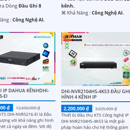
ra Dòng
Đầu Ghi 8
kênh.
️⌘ Khả Năng :
Công Nghệ AI.
Năng :
Công Nghệ AI.
I IP DAHUA KÊNHDHI-
DHI-NVR2104HS-4KS3 ĐẦU GH
-EI
HÌNH 4 KÊNH IP
000 ₫
12,600,000 ₫
2,200,000 ₫
3,025,000 ₫
KTS DHI-NVR5216-EI là Đầu
Thiết bị Đầu thu KTS Công Nghệ IP
lượng với khả năng ghi hình
DHI-NVR2104HS-4KS3 là một giải
t cả ngày và đêm. Với độ
pháp hoàn hảo cho hệ thống giám