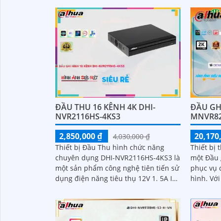
chính xác
đến 24 kê
cứng 16 
H
ĐẦU THU 16 KÊNH 4K DHI-
ĐẦU GH
NVR2116HS-4KS3
MNVR82
2,850,000 ₫
20,170
4,030,000 ₫
Thiết bị Đầu Thu hình chức năng
Thiết bị
chuyên dụng DHI-NVR2116HS-4KS3 là
một Đầu 
một sản phẩm công nghệ tiên tiến sử
phục vụ c
dụng điện năng tiêu thụ 12V 1. 5A IP.
hình. Với chất lượng hình ảnh sắc nét
Với công nghệ nổi bật, thiết bị này...
và độ phâ
giúp...