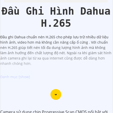
Đầu Ghi Hình Dahua
H.265
Đầu ghi Dahua chuẩn nén H.265 cho phép lưu trữ nhiều dữ liệu
hình ảnh, video hơn mà không cần nâng cấp ổ cứng . Với chuẩn
nén H.265 giúp tiết nén tối đa dung lượng hình ảnh mà không
làm ảnh hưởng đến chất lượng độ nét. Ngoài ra khi giám sát hình
ảnh camera ghi lại từ xa qua internet cũng được dễ dàng hơn
nhanh chóng hơn.
Dạ chắc chắn, đây là tư vấn của tôi về Camera Dahua
chính hãng giá rẻ và chất lượng:
1:
Camera Dahua là một thương hiệu nổi tiếng về sản
phẩm an ninh và giám sát.⚒
2:
Để Hoàn toàn tin cậy mua
Camera sử dụng chip Progressive Scan CMOS nổi bật với