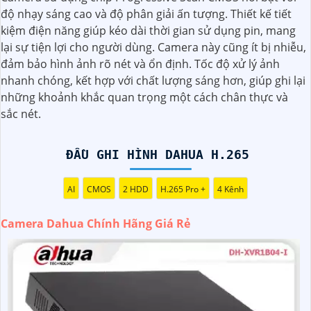
Camera Dahua chính hãng, bạn nên mua từ các cửa hàng
độ nhạy sáng cao và độ phân giải ấn tượng. Thiết kế tiết
uy tín hoặc các đại lý chính thức của Dahua.☄️
3:
Mức giá
kiệm điện năng giúp kéo dài thời gian sử dụng pin, mang
của Camera Dahua có thể thay đổi tùy vào model và chức
lại sự tiện lợi cho người dùng. Camera này cũng ít bị nhiễu,
năng của camera. Bạn nên tìm hiểu kỹ trước khi đầu tư.🎖️
đảm bảo hình ảnh rõ nét và ổn định. Tốc độ xử lý ảnh
4:
Chất lượng của Camera Dahua được đánh giá cao với
nhanh chóng, kết hợp với chất lượng sáng hơn, giúp ghi lại
độ phân giải cao, tính năng thông minh và độ tin cậy.💖
5:
những khoảnh khắc quan trọng một cách chân thực và
Nếu bạn muốn tìm camera Dahua giá rẻ, bạn có thể tham
sắc nét.
khảo trên các website thương mại điện tử hoặc tại các cửa
hàng điện tử.
Hy vọng rằng những thông tin trên sẽ giúp bạn chọn lựa
ĐẦU GHI HÌNH DAHUA H.265
được Camera Dahua chính hãng, giá rẻ và chất lượng. Nếu
bạn có thêm câu hỏi hoặc cần tư vấn thêm, đừng ngần
AI
CMOS
2 HDD
H.265 Pro +
4 Kênh
ngại để lại Cung cấp cho công trình biết.
Camera Dahua Chính Hãng Giá Rẻ