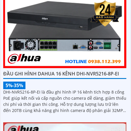
ĐẦU GHI HÌNH DAHUA 16 KÊNH DHI-NVR5216-8P-EI
5%-35%
DHI-NVR5216-8P-EI là đầu ghi hình IP 16 kênh tích hợp 8 cổng
PoE giúp kết nối và cấp nguồn cho camera dễ dàng, giảm thiểu
chi phí và thời gian thi công. Hỗ trợ dung lượng lưu trữ lên
đến 20TB cùng khả năng ghi hình camera độ phân giải 32MP,
đầu ghi mang đến chất lượng hình ảnh siêu nét và khả năng
lưu trữ vượt trội hiệu suất mạnh mẽ, tính năng linh hoạt và
mức giá cạnh tranh