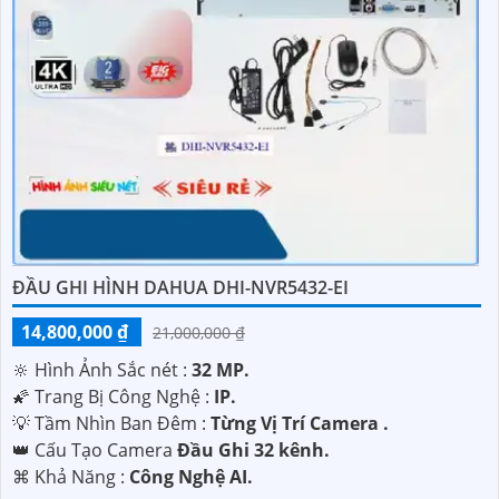
ĐẦU GHI HÌNH DAHUA DHI-NVR5432-EI
14,800,000 ₫
21,000,000 ₫
🔆 Hình Ảnh Sắc nét :
32 MP.
🌠 Trang Bị Công Nghệ :
IP.
💡 Tầm Nhìn Ban Đêm :
Từng Vị Trí Camera .
👑 Cấu Tạo Camera
Đầu Ghi 32 kênh.
️⌘ Khả Năng :
Công Nghệ AI.