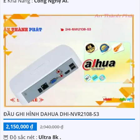
️₤ Khả Năng :
Công Nghệ AI.
ĐẦU GHI HÌNH DAHUA DHI-NVR2108-S3
2,150,000 ₫
2,940,000 ₫
🦉 Độ sắc nét :
Ultra 8k .