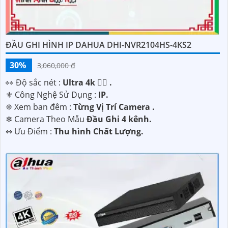
ĐẦU GHI HÌNH IP DAHUA DHI-NVR2104HS-4KS2
30%
3,060,000 ₫
️👀 Độ sắc nét :
Ultra 4k 👍🏾 .
⚜️ Công Nghệ Sử Dụng :
IP.
❈ Xem ban đêm :
Từng Vị Trí Camera .
❄ Camera Theo Mẫu
Đầu Ghi 4 kênh.
️↭ Ưu Điểm :
Thu hình Chất Lượng.