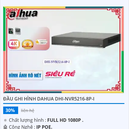
ĐẦU GHI HÌNH DAHUA DHI-NVR5216-8P-I
30%
liên hệ
🔅 Chất lượng hình :
FULL HD 1080P .
🤖️ Công Nghệ :
IP POE.