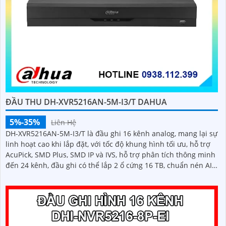
ĐẦU THU DH-XVR5216AN-5M-I3/T DAHUA
5%-35%
Liên Hệ
DH-XVR5216AN-5M-I3/T là đầu ghi 16 kênh analog, mang lại sự
linh hoạt cao khi lắp đặt, với tốc độ khung hình tối ưu, hỗ trợ
AcuPick, SMD Plus, SMD IP và IVS, hỗ trợ phân tích thông minh
đến 24 kênh, đầu ghi có thể lắp 2 ổ cứng 16 TB, chuẩn nén AI-
Coding và H