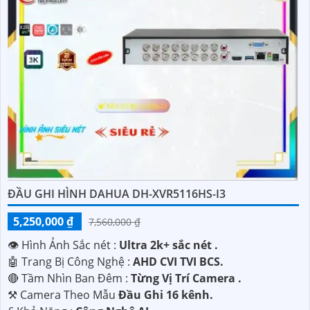
ĐẦU GHI HÌNH DAHUA DH-XVR5116HS-I3
5,250,000 ₫
7,560,000 ₫
👁 Hình Ảnh Sắc nét :
Ultra 2k+ sắc nét .
🤖️ Trang Bị Công Nghệ :
AHD CVI TVI BCS.
🔴 Tầm Nhìn Ban Đêm :
Từng Vị Trí Camera .
⚒ Camera Theo Mẫu
Đầu Ghi 16 kênh.