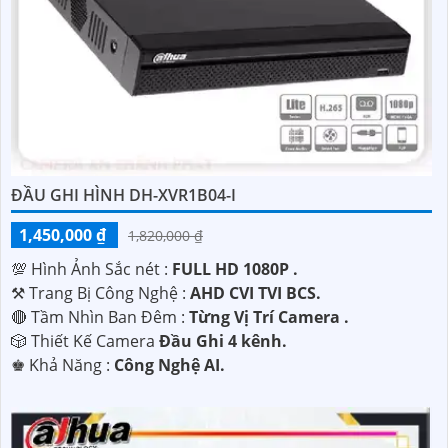
'
ĐẦU GHI HÌNH DH-XVR1B04-I
1,450,000 ₫
1,820,000 ₫
💯 Hình Ảnh Sắc nét :
FULL HD 1080P .
⚒ Trang Bị Công Nghệ :
AHD CVI TVI BCS.
🔴 Tầm Nhìn Ban Đêm :
Từng Vị Trí Camera .
🎲 Thiết Kế Camera
Đầu Ghi 4 kênh.
️♚ Khả Năng :
Công Nghệ AI.