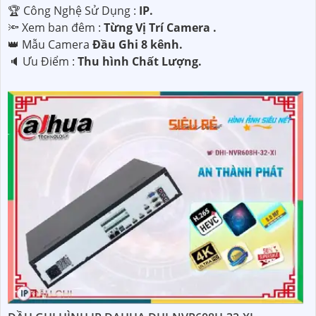
🏆 Công Nghệ Sử Dụng :
IP.
🔦 Xem ban đêm :
Từng Vị Trí Camera .
👑 Mẫu Camera
Đầu Ghi 8 kênh.
️🔈 Ưu Điểm :
Thu hình Chất Lượng.