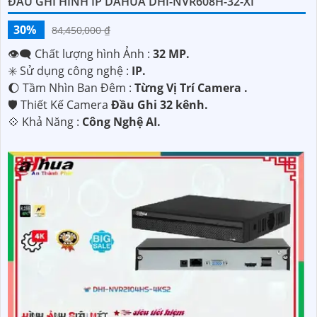
ĐẦU GHI HÌNH IP DAHUA DHI-NVR608H-32-XI
30%
84,450,000 ₫
👁️‍🗨 Chất lượng hình Ảnh :
32 MP.
✳️ Sử dụng công nghệ :
IP.
🌔 Tầm Nhìn Ban Đêm :
Từng Vị Trí Camera .
🛡 Thiết Kế Camera
Đầu Ghi 32 kênh.
️💠 Khả Năng :
Công Nghệ AI.