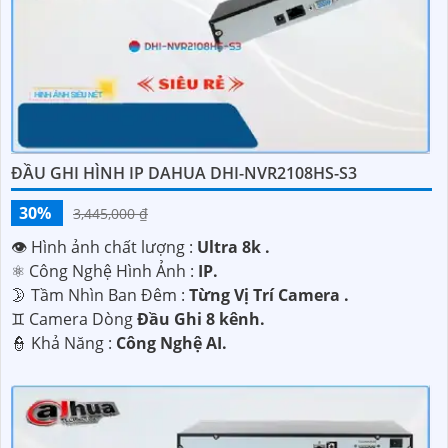
ĐẦU GHI HÌNH IP DAHUA DHI-NVR2108HS-S3
30%
3,445,000 ₫
👁 Hình ảnh chất lượng :
Ultra 8k .
⚛️ Công Nghệ Hình Ảnh :
IP.
🌛 Tầm Nhìn Ban Đêm :
Từng Vị Trí Camera .
♊ Camera Dòng
Đầu Ghi 8 kênh.
️👮 Khả Năng :
Công Nghệ AI.