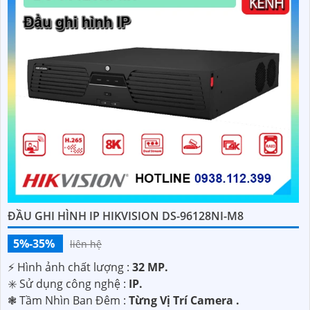
ĐẦU GHI HÌNH IP HIKVISION DS-96128NI-M8
5%-35%
liên hệ
️⚡ Hình ảnh chất lượng :
32 MP.
✳️ Sử dụng công nghệ :
IP.
❃ Tầm Nhìn Ban Đêm :
Từng Vị Trí Camera .