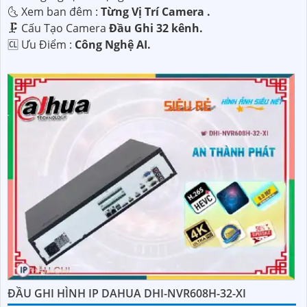
🌜 Xem ban đêm :
Từng Vị Trí Camera .
🗜️ Cấu Tạo Camera
Đầu Ghi 32 kênh.
️🆑 Ưu Điểm :
Công Nghệ AI.
ĐẦU GHI HÌNH IP DAHUA DHI-NVR608H-32-XI