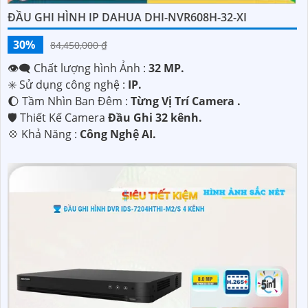
ĐẦU GHI HÌNH IP DAHUA DHI-NVR608H-32-XI
30%
84,450,000 ₫
👁️‍🗨 Chất lượng hình Ảnh :
32 MP.
✳️ Sử dụng công nghệ :
IP.
🌔 Tầm Nhìn Ban Đêm :
Từng Vị Trí Camera .
🛡 Thiết Kế Camera
Đầu Ghi 32 kênh.
️💠 Khả Năng :
Công Nghệ AI.