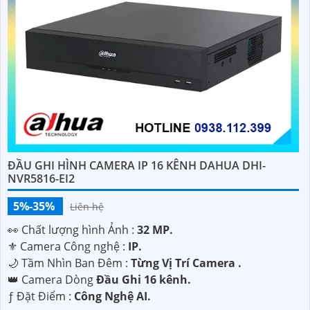
ĐẦU GHI HÌNH CAMERA IP 16 KÊNH DAHUA DHI-
NVR5816-EI2
5%-35%
Liên hệ
️👀 Chất lượng hình Ảnh :
32 MP.
⚜️ Camera Công nghệ :
IP.
🌙 Tầm Nhìn Ban Đêm :
Từng Vị Trí Camera .
👑 Camera Dòng
Đầu Ghi 16 kênh.
️ƒ Đặt Điểm :
Công Nghệ AI.