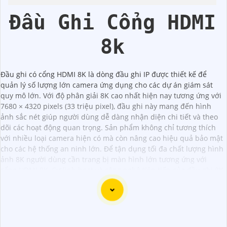
Hikvision
Đầu Ghi Cổng HDMI
8k
Đầu ghi có cổng HDMI 8K là dòng đầu ghi IP được thiết kế để
quản lý số lượng lớn camera ứng dụng cho các dự án giám sát
quy mô lớn. Với độ phân giải 8K cao nhất hiện nay tương ứng với
7680 × 4320 pixels (33 triệu pixel), đầu ghi này mang đến hình
ảnh sắc nét giúp người dùng dễ dàng nhận diện chi tiết và theo
dõi các hoạt động quan trọng. Sản phẩm không chỉ tương thích
với nhiều loại camera hiện có mà còn nâng cao hiệu quả bảo mật
cho các hệ thống an ninh lớn. Để tận dụng tối đa chất lượng hình
ảnh 8K người dùng cần trang bị màn hình lớn tương ứng với
cổng HDMI 8K. Sự linh hoạt và công nghệ tiên tiến của đầu ghi 8K
mang đến giải pháp giám sát an toàn và hiệu quả cho mọi nhu
cầu.