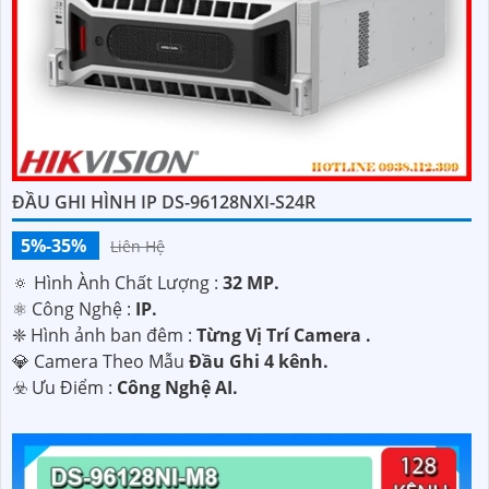
ĐẦU GHI HÌNH IP DS-96128NXI-S24R
5%-35%
Liên Hệ
🔅 Hình Ành Chất Lượng :
32 MP.
⚛️ Công Nghệ :
IP.
❈ Hình ảnh ban đêm :
Từng Vị Trí Camera .
💎 Camera Theo Mẫu
Đầu Ghi 4 kênh.
️☣️ Ưu Điểm :
Công Nghệ AI.