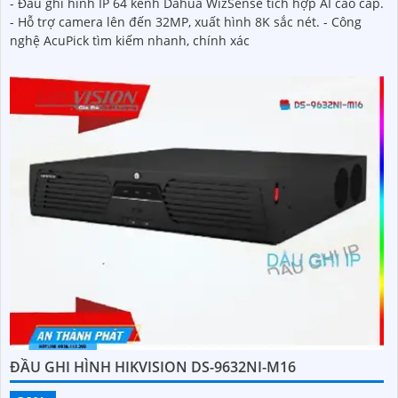
- Đầu ghi hình IP 64 kênh Dahua WizSense tích hợp AI cao cấp.
- Hỗ trợ camera lên đến 32MP, xuất hình 8K sắc nét. - Công
nghệ AcuPick tìm kiếm nhanh, chính xác
ĐẦU GHI HÌNH HIKVISION DS-9632NI-M16