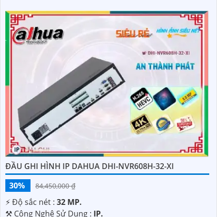
ĐẦU GHI HÌNH IP DAHUA DHI-NVR608H-32-XI
30%
84,450,000 ₫
️⚡ Độ sắc nét :
32 MP.
⚒ Công Nghệ Sử Dụng :
IP.