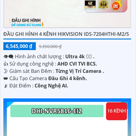
ĐẦU GHI HÌNH 4 KÊNH HIKVISION IDS-7204HTHI-M2/S
6,545,000 ₫
9,350,000 ₫
👁️‍🗨 Hình ảnh chất lượng :
Ultra 4k 👍🏾 .
👍 Sử dụng công nghệ :
AHD CVI TVI BCS.
🌛 Giám sát Ban Đêm :
Từng Vị Trí Camera .
👑 Cấu Tạo Camera
Đầu Ghi 4 kênh.
️📡 Đặt Điểm :
Công Nghệ AI.