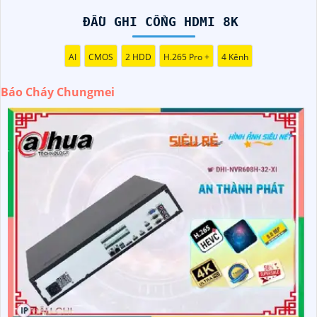
ĐẦU GHI CỔNG HDMI 8K
AI
CMOS
2 HDD
H.265 Pro +
4 Kênh
Báo Cháy Chungmei
'