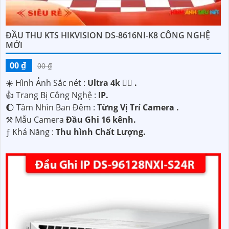
ĐẦU THU KTS HIKVISION DS-8616NI-K8 CÔNG NGHỆ
MỚI
00 ₫
00 ₫
☀️ Hình Ảnh Sắc nét :
Ultra 4k 👍🏾 .
👍 Trang Bị Công Nghệ :
IP.
🌔 Tầm Nhìn Ban Đêm :
Từng Vị Trí Camera .
⚒ Mẫu Camera
Đầu Ghi 16 kênh.
️ƒ Khả Năng :
Thu hình Chất Lượng.