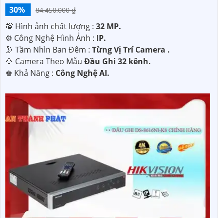
30%
84,450,000 ₫
💯 Hình ảnh chất lượng :
32 MP.
⚙ Công Nghệ Hình Ảnh :
IP.
🌛 Tầm Nhìn Ban Đêm :
Từng Vị Trí Camera .
💎 Camera Theo Mẫu
Đầu Ghi 32 kênh.
️♚ Khả Năng :
Công Nghệ AI.