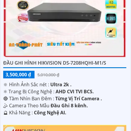
ĐẦU GHI HÌNH HIKVISION DS-7208HQHI-M1/S
3,500,000 ₫
5,010,000 ₫
🔆 Hình Ảnh Sắc nét :
Ultra 2k .
⚛️ Trang Bị Công Nghệ :
AHD CVI TVI BCS.
🔴 Tầm Nhìn Ban Đêm :
Từng Vị Trí Camera .
🤹 Camera Theo Mẫu
Đầu Ghi 8 kênh.
️🔮 Khả Năng :
Công Nghệ AI.