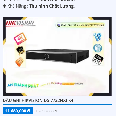
️✤ Khả Năng :
Thu hình Chất Lượng.
ĐẦU GHI HIKVISION DS-7732NXI-K4
11,680,000 ₫
16,690,000 ₫