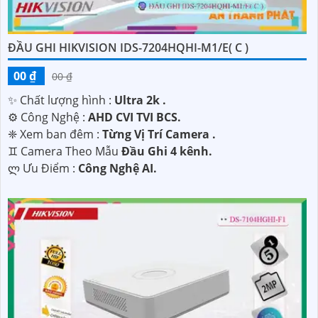
ĐẦU GHI HIKVISION IDS-7204HQHI-M1/E( C )
00 ₫
00 ₫
✨ Chất lượng hình :
Ultra 2k .
⚙ Công Nghệ :
AHD CVI TVI BCS.
❈ Xem ban đêm :
Từng Vị Trí Camera .
♊ Camera Theo Mẫu
Đầu Ghi 4 kênh.
️ლ Ưu Điểm :
Công Nghệ AI.