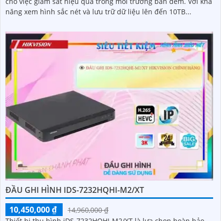
cho việc giám sát hiệu quả trong môi trường ban đêm. Với khả
năng xem hình sắc nét và lưu trữ dữ liệu lên đến 10TB...
ĐẦU GHI HÌNH IDS-7232HQHI-M2/XT
10,450,000 ₫
14,960,000 ₫
Thiết bị thu hình iDS-7232HQHI-M2/XT là lựa chọn hoàn hảo