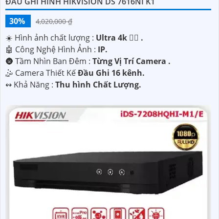
ĐẦU GHI HINH HIKVISION DS 7616NI K1
30%
4,020,000 ₫
☀️ Hình ảnh chất lượng :
Ultra 4k 👍🏾 .
🤖️ Công Nghệ Hình Ảnh :
IP.
🌚 Tầm Nhìn Ban Đêm :
Từng Vị Trí Camera .
🤹 Camera Thiết Kế
Đầu Ghi 16 kênh.
️↭ Khả Năng :
Thu hình Chất Lượng.
'