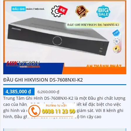
ĐẦU GHI HIKVISION DS-7608NXI-K2
4,385,000 ₫
6,260,000 ₫
Trung Tâm Ghi Hình DS-7608NXI-K2 là một Đầu ghi chất lượng
cao của hãng DS-Technology, được thiết kế đặc biệt cho việc
ghi hình và quản lý hệ thống camera giám sát. Với 8 kênh ghi
hình, Đầu ghi đảm bảo hiệu suất và độ tin cậy cao