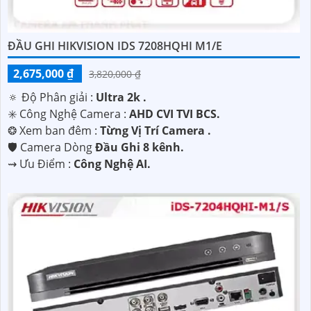
ĐẦU GHI HIKVISION IDS 7208HQHI M1/E
2,675,000 ₫
3,820,000 ₫
🔅 Độ Phân giải :
Ultra 2k .
✳️ Công Nghệ Camera :
AHD CVI TVI BCS.
❂ Xem ban đêm :
Từng Vị Trí Camera .
🛡 Camera Dòng
Đầu Ghi 8 kênh.
️⇝ Ưu Điểm :
Công Nghệ AI.