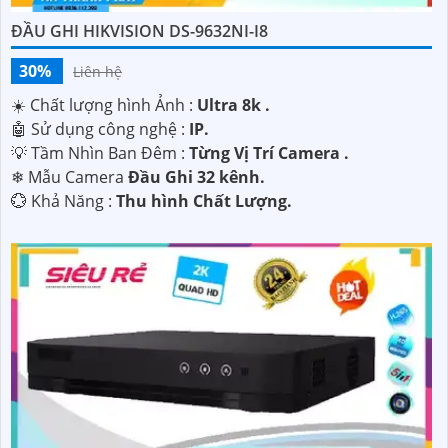
ĐẦU GHI HIKVISION DS-9632NI-I8
30%
Liên hệ
☀️ Chất lượng hình Ảnh :
Ultra 8k .
🤖️ Sử dụng công nghệ :
IP.
💡 Tầm Nhìn Ban Đêm :
Từng Vị Trí Camera .
❄ Mẫu Camera
Đầu Ghi 32 kênh.
️💮 Khả Năng :
Thu hình Chất Lượng.