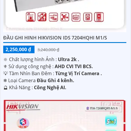
ĐẦU GHI HINH HIKVISION IDS 7204HQHI M1/S
2,250,000 ₫
3,240,000 ₫
🔆 Chất lượng hình Ảnh :
Ultra 2k .
⚜️ Sử dụng công nghệ :
AHD CVI TVI BCS.
💡 Tầm Nhìn Ban Đêm :
Từng Vị Trí Camera .
❄ Loại Camera
Đầu Ghi 4 kênh.
️🔮 Khả Năng :
Công Nghệ AI.