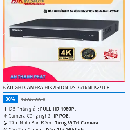
ĐẦU GHI CAMERA HIKVISION DS-7616NI-K2/16P
30%
12,920,000 ₫
🔆 Độ Phân giải :
FULL HD 1080P .
⚜️ Camera Công nghệ :
IP POE.
🌛 Tầm Nhìn Ban Đêm :
Từng Vị Trí Camera .
⚒ Cấu Tạo Camera
Đầu Ghi 16 kênh.