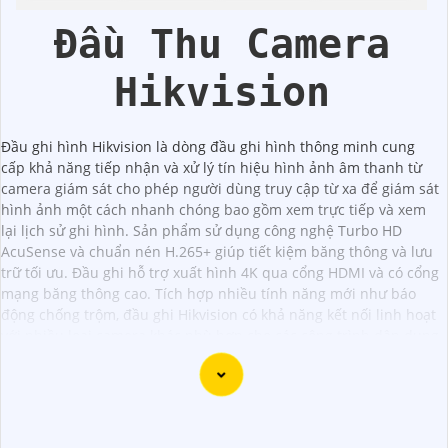
Đầu Thu Camera
Hikvision
Đầu ghi hình Hikvision là dòng đầu ghi hình thông minh cung
cấp khả năng tiếp nhận và xử lý tín hiệu hình ảnh âm thanh từ
camera giám sát cho phép người dùng truy cập từ xa để giám sát
hình ảnh một cách nhanh chóng bao gồm xem trực tiếp và xem
lại lịch sử ghi hình. Sản phẩm sử dụng công nghệ Turbo HD
AcuSense và chuẩn nén H.265+ giúp tiết kiệm băng thông và lưu
trữ tối ưu. Đầu ghi hỗ trợ xuất hình 4K qua cổng HDMI và có cổng
mạng băng thông cao. Tích hợp nhiều tính năng mới như báo
động chống trộm, đầu ghi Hikvision có khả năng kết nối linh hoạt
với nhiều loại camera khác phù hợp cho các công trình dân dụng
nhờ tính bảo mật cao và hình ảnh sắc nét.