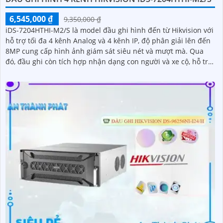
6,545,000 ₫
9,350,000 ₫
iDS-7204HTHI-M2/S là model đầu ghi hình đến từ Hikvision với
hỗ trợ tối đa 4 kênh Analog và 4 kênh IP, độ phân giải lên đến
8MP cung cấp hình ảnh giám sát siêu nét và mượt mà. Qua
đó, đầu ghi còn tích hợp nhận dạng con người và xe cộ, hỗ trợ
cổng xuất hình ảnh HDMI 4K và hỗ trợ ổ cứng lên đến 10TB