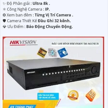
✨ Độ Phân giải :
Ultra 8k .
⚛️ Công Nghệ Camera :
IP.
❂ Xem ban đêm :
Từng Vị Trí Camera .
🛡 Camera Thiết Kế
Đầu Ghi 32 kênh.
️💎 Ưu Điểm :
Báo Động Chuyển Động.