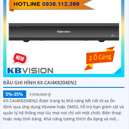
ĐẦU GHI HÌNH KX-CAI4K8204EN2
5%-35%
7,590,000 ₫
KX-CAi4K8204EN2 được trang bị khả năng kết nối từ xa ổn
định qua ứng dụng Kbview hoặc DMSS, hỗ trợ bạn giám sát và
quản lý hệ thống mọi lúc mọi nơi chỉ với một chiếc điện thoại
hoặc máy tính bảng. Khả năng tương thích đa dạng và mở
rộng linh hoạt giúp bạn dễ dàng nâng cấp hệ thống khi nhu