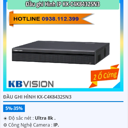
ĐẦU GHI HÌNH KX-C4K8432SN3
5%-35%
☀️ Độ sắc nét :
Ultra 8k .
⚙ Công Nghệ Camera :
IP.