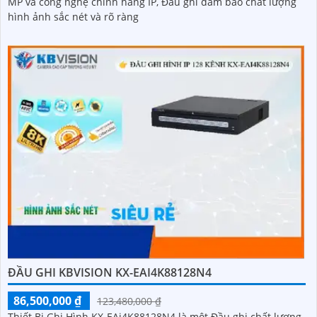
MP và công nghệ chính hãng IP, Đầu ghi đảm bảo chất lượng
hình ảnh sắc nét và rõ ràng
ĐẦU GHI KBVISION KX-EAI4K88128N4
86,500,000 ₫
123,480,000 ₫
Thiết Bị Ghi Hình KX-EAi4K88128N4 là một Đầu ghi chất lượng