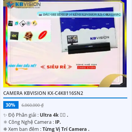
CAMERA KBVISION KX-C4K8116SN2
30%
6,060,000 ₫
✨ Độ Phân giải :
Ultra 4k 👍🏾 .
⚛️ Công Nghệ Camera :
IP.
❈ Xem ban đêm :
Từng Vị Trí Camera .