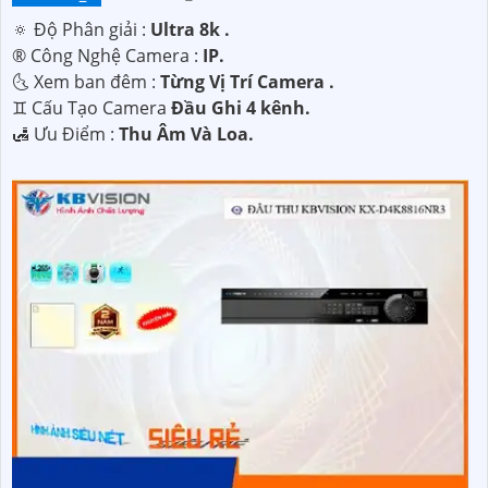
🔅 Độ Phân giải :
Ultra 8k .
®️ Công Nghệ Camera :
IP.
🌜 Xem ban đêm :
Từng Vị Trí Camera .
♊ Cấu Tạo Camera
Đầu Ghi 4 kênh.
️🛃 Ưu Điểm :
Thu Âm Và Loa.