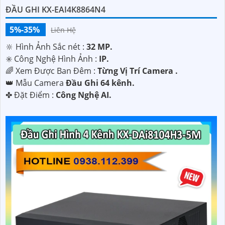
ĐẦU GHI KX-EAI4K8864N4
5%-35%
Liên Hệ
🔆 Hình Ảnh Sắc nét :
32 MP.
✳️ Công Nghệ Hình Ảnh :
IP.
🌈 Xem Được Ban Đêm :
Từng Vị Trí Camera .
👑 Mẫu Camera
Đầu Ghi 64 kênh.
️✤ Đặt Điểm :
Công Nghệ AI.