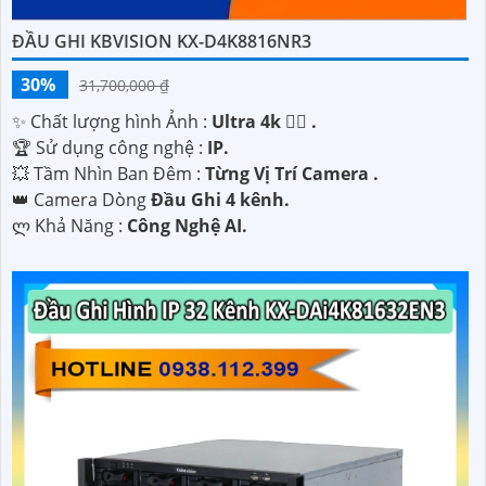
ĐẦU GHI KBVISION KX-D4K8816NR3
30%
31,700,000 ₫
✨ Chất lượng hình Ảnh :
Ultra 4k 👍🏾 .
🏆 Sử dụng công nghệ :
IP.
💥 Tầm Nhìn Ban Đêm :
Từng Vị Trí Camera .
👑 Camera Dòng
Đầu Ghi 4 kênh.
️ლ Khả Năng :
Công Nghệ AI.