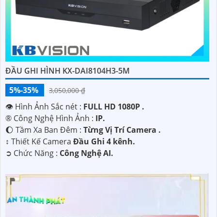
ĐẦU GHI HÌNH KX-DAI8104H3-5M
5%-35%
3,050,000 ₫
👁 Hình Ảnh Sắc nét :
FULL HD 1080P .
®️ Công Nghệ Hình Ảnh :
IP.
🌔 Tầm Xa Ban Đêm :
Từng Vị Trí Camera .
↕️ Thiết Kế Camera
Đầu Ghi 4 kênh.
️➲ Chức Năng :
Công Nghệ AI.