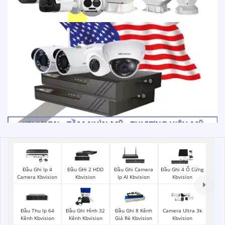
Đầu Ghi Ip 4
Đầu GHi 2 HDD
Đầu Ghi Camera
Đầu Ghi 4 Ổ Cứng
Camera Kbvision
Kbvision
Ip AI Kbvision
Kbvision
Đầu Thu Ip 64
Đầu Ghi Hình 32
Đầu Ghi 8 Kênh
Camera Ultra 3k
Kênh Kbvision
Kênh Kbvision
Giá Rẻ Kbvision
Kbvision