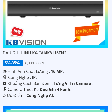
ĐẦU GHI HÌNH KX-CAI4K8116EN2
5%-35%
'
6,990,000 ₫
👁 Hình Ành Chất Lượng :
16 MP.
🏆 Công Nghệ :
IP.
🌚 Khoảng Cách Ban Đêm :
Từng Vị Trí Camera .
🗜️ Camera Thiết Kế
Đầu Ghi 4 kênh.
️➲ Ưu Điểm :
Công Nghệ AI.