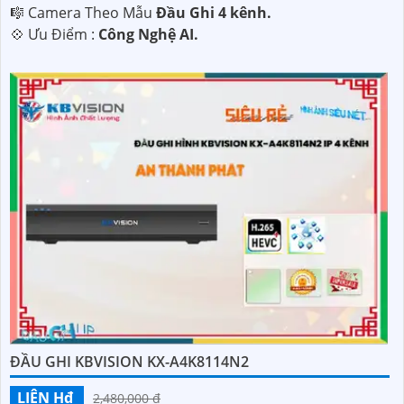
🎼️ Camera Theo Mẫu
Đầu Ghi 4 kênh.
️💠 Ưu Điểm :
Công Nghệ AI.
ĐẦU GHI KBVISION KX-A4K8114N2
LIÊN H₫
2,480,000 ₫