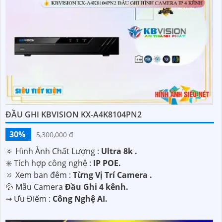
ĐẦU GHI KBVISION KX-A4K8104PN2
30%
5,300,000 ₫
🔅 Hình Ành Chất Lượng :
Ultra 8k .
✳️ Tích hợp công nghệ :
IP POE.
🔅 Xem ban đêm :
Từng Vị Trí Camera .
💦 Mẫu Camera
Đầu Ghi 4 kênh.
️⇝ Ưu Điểm :
Công Nghệ AI.