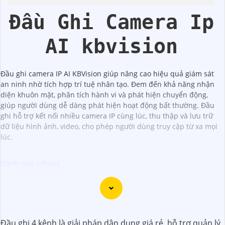
Đầu Ghi Camera Ip
AI kbvision
Đầu ghi camera IP AI KBVision giúp nâng cao hiệu quả giám sát
an ninh nhờ tích hợp trí tuệ nhân tạo. Đem đến khả năng nhận
diện khuôn mặt, phân tích hành vi và phát hiện chuyển động,
giúp người dùng dễ dàng phát hiện hoạt động bất thường. Đầu
ghi hỗ trợ kết nối nhiều camera IP cùng lúc, thu thập và lưu trữ
dữ liệu hình ảnh, video, cho phép người dùng truy cập từ xa mọi
lúc.
Chào bạn, dưới đây là một số câu giới thiệu cho việc mua
Camera Kbvision với chiết khấu cao và giải pháp phù hợp
trong ngữ cảnh của một đại lý công nghệ:
Đầu ghi 4 kênh là giải pháp dân dụng giá rẻ, hỗ trợ quản lý