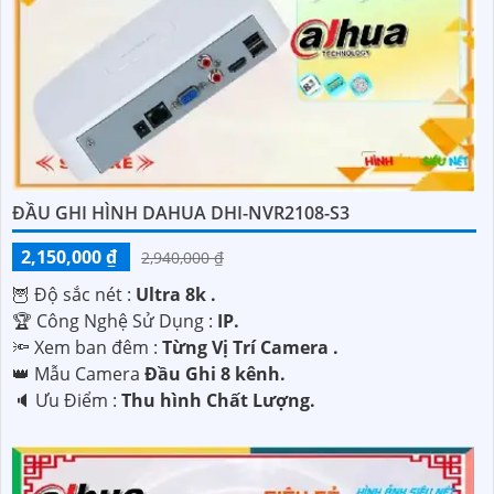
ĐẦU GHI HÌNH DAHUA DHI-NVR2108-S3
2,150,000 ₫
2,940,000 ₫
🦉 Độ sắc nét :
Ultra 8k .
🏆 Công Nghệ Sử Dụng :
IP.
🔦 Xem ban đêm :
Từng Vị Trí Camera .
👑 Mẫu Camera
Đầu Ghi 8 kênh.
️🔈 Ưu Điểm :
Thu hình Chất Lượng.