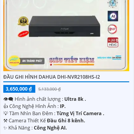
ĐẦU GHI HÌNH DAHUA DHI-NVR2108HS-I2
3,650,000 ₫
5,133,000 ₫
👁️‍🗨 Hình ảnh chất lượng :
Ultra 8k .
👍 Công Nghệ Hình Ảnh :
IP.
💡 Tầm Nhìn Ban Đêm :
Từng Vị Trí Camera .
⚒ Camera Thiết Kế
Đầu Ghi 8 kênh.
️✨ Khả Năng :
Công Nghệ AI.