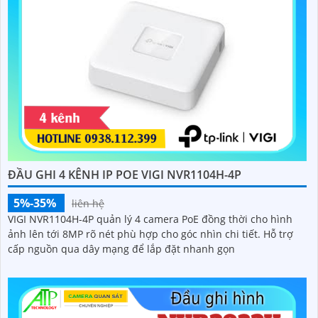
ĐẦU GHI IP 16 DS-7716NXI-K4(D)
9,261,000 ₫
13,230,000 ₫
Đầu ghi Hikvision DS-7716NXI-K4(D) hỗ trợ 16 kênh camera với
độ phân giải tối đa 12MP, tích hợp 16 cổng POE trực tiếp trên
đầu ghi. Ngoài ra mẫu đầu ghi này cũng hỗ trợ 4 ổ cứng tối đa
10TB/ổ, 16 kênh phát hiện người/phương tiện cùng nhận diện
khuôn mặt thông minh