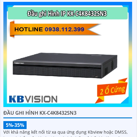
ĐẦU GHI HÌNH KX-CAI4K8116EN2
5%-35%
6,990,000 ₫
Với KX‑CAi4K8116EN2, bạn không chỉ sở hữu một đầu ghi hình
– bạn đang sở hữu một trợ lý an ninh thông minh, đáng tin
cậy, luôn đồng hành để bảo vệ tài sản và không gian sống của
bạn.