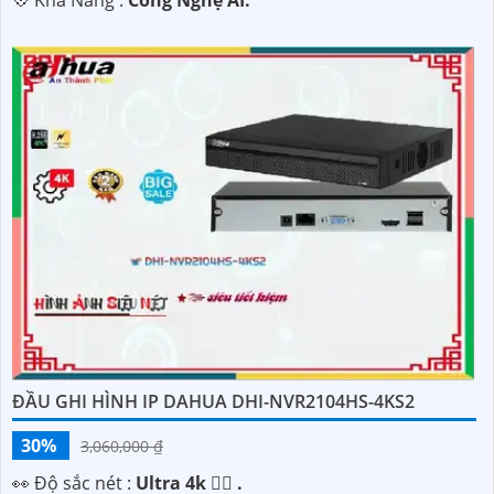
️💠 Khả Năng :
Công Nghệ AI.
ĐẦU GHI HÌNH IP DAHUA DHI-NVR2104HS-4KS2
30%
3,060,000 ₫
️👀 Độ sắc nét :
Ultra 4k 👍🏾 .