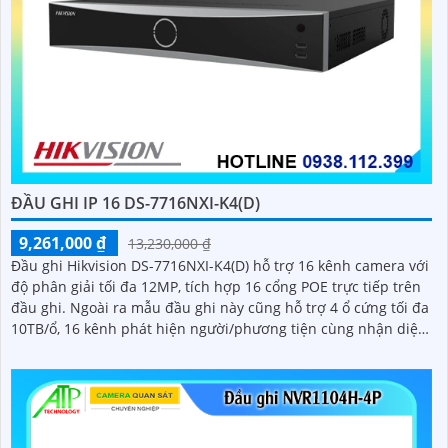
NVR5816-EI2
5%-35%
Liên hệ
- Đầu ghi hình IP 16 kênh Dahua WizSense tích hợp AI thông
minh. - Hỗ trợ camera độ phân giải lên đến 32MP, xuất hình
8K. - Công nghệ AcuPick tìm kiếm đối tượng nhanh, chính xác