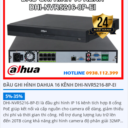
THIẾT BỊ LƯU TRỮ VIDEO VIGI NVR2032H
5%-35%
liên hệ
Đầu ghi VIGI NVR2032H hỗ trợ 32 camera cùng lúc cho hình
ảnh sắc nét 8MP 4K Ultra HD. Lưu trữ hiệu quả với 2 ổ cứng
tổng cộng 20TB giữ dữ liệu lâu dài. Kết hợp camera VIGI AI...