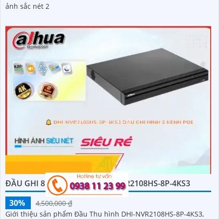
ĐẦU THU IP 16 KÊNH KX-A4K8116N3
LIÊN H₫
3,992,000 ₫
Thiết bị Trung Tâm Ghi Hình KX-A4K8116N3 là giải pháp hoàn
hảo cho việc giám sát an ninh tại các không gian nhỏ. Với thiết
kế mỹ thuật nhỏ gọn, đầu ghi 4 kênh, hỗ trợ công nghệ hình
ảnh sắc nét 2