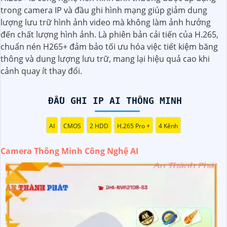
động, gửi cảnh báo tự động thông qua ứng dụng di động.
trong camera IP và đầu ghi hình mạng giúp giảm dung
Với công nghệ AI phát hiện thông minh camera giúp bạn
lượng lưu trữ hình ảnh video mà không làm ảnh hưởng
theo dõi và bảo vệ ngôi nhà hoặc văn phòng một cách
đến chất lượng hình ảnh. Là phiên bản cải tiến của H.265,
hiệu quả ngăn chặn kịp thời khi có người lạ đột nhập, đảm
chuẩn nén H265+ đảm bảo tối ưu hóa việc tiết kiệm băng
bảo sự an tâm và thuận tiện trong việc quản lý an ninh từ
thông và dung lượng lưu trữ, mang lại hiệu quả cao khi
xa.
cảnh quay ít thay đổi.
ĐẦU GHI IP AI THÔNG MINH
AI
CMOS
2 HDD
H.265 Pro +
4 Kênh
Camera Thông Minh Công Nghệ AI
'