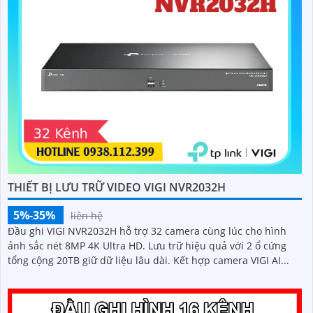
ĐẦU GHI 4 KÊNH IP POE VIGI NVR1104H-4P
5%-35%
liên hệ
VIGI NVR1104H-4P quản lý 4 camera PoE đồng thời cho hình
ảnh lên tới 8MP rõ nét phù hợp cho góc nhìn chi tiết. Hỗ trợ
cấp nguồn qua dây mạng để lắp đặt nhanh gọn