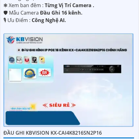
❃ Xem ban đêm :
Từng Vị Trí Camera .
🛡 Mẫu Camera
Đầu Ghi 16 kênh.
️🎙 Ưu Điểm :
Công Nghệ AI.
ĐẦU GHI KBVISION KX-CAI4K8216SN2P16