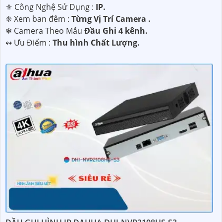
⚜️ Công Nghệ Sử Dụng :
IP.
❈ Xem ban đêm :
Từng Vị Trí Camera .
❄ Camera Theo Mẫu
Đầu Ghi 4 kênh.
️↭ Ưu Điểm :
Thu hình Chất Lượng.