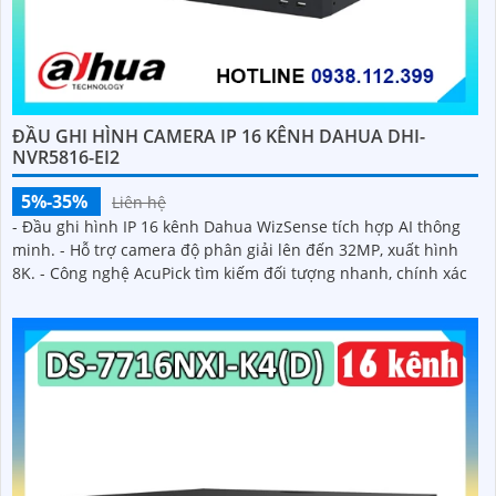
Đầu ghi KX-EAi4K8864N4 cung cấp 64 kênh IP với chuẩn nén
Smart H.265+/H.265/H.264+/H
ĐẦU GHI HÌNH CAMERA IP 16 KÊNH DAHUA DHI-