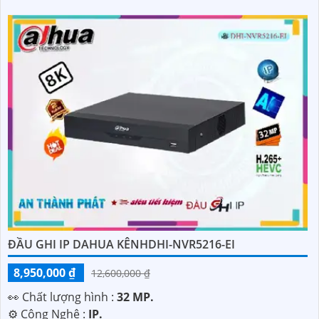
ĐẦU GHI IP DAHUA KÊNHDHI-NVR5216-EI
8,950,000 ₫
12,600,000 ₫
️👀 Chất lượng hình :
32 MP.
⚙ Công Nghệ :
IP.