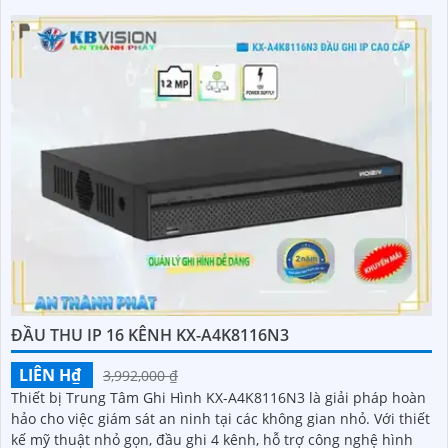
ĐẦU GHI HÌNH DAHUA 16 KÊNH DHI-NVR5216-8P-EI
5%-35%
DHI-NVR5216-8P-EI là đầu ghi hình IP 16 kênh tích hợp 8 cổng
PoE giúp kết nối và cấp nguồn cho camera dễ dàng, giảm thiểu
chi phí và thời gian thi công. Hỗ trợ dung lượng lưu trữ lên
đến 20TB cùng khả năng ghi hình camera độ phân giải 32MP,
đầu ghi mang đến chất lượng hình ảnh siêu nét và khả năng
lưu trữ vượt trội hiệu suất mạnh mẽ, tính năng linh hoạt và
mức giá cạnh tranh