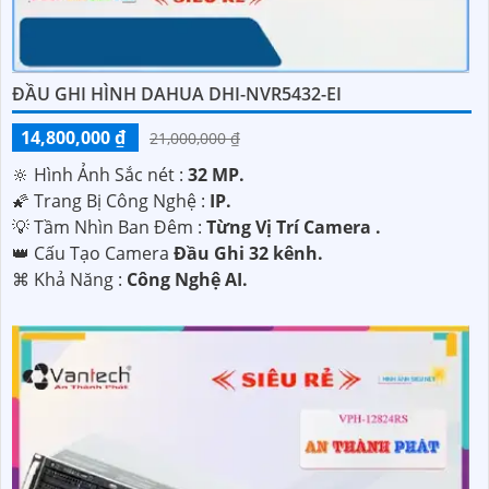
ĐẦU GHI HÌNH DAHUA DHI-NVR5432-EI
14,800,000 ₫
21,000,000 ₫
🔆 Hình Ảnh Sắc nét :
32 MP.
🌠 Trang Bị Công Nghệ :
IP.
💡 Tầm Nhìn Ban Đêm :
Từng Vị Trí Camera .
👑 Cấu Tạo Camera
Đầu Ghi 32 kênh.
️⌘ Khả Năng :
Công Nghệ AI.