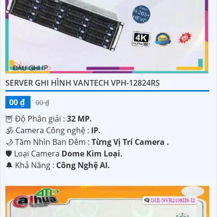
SERVER GHI HÌNH VANTECH VPH-12824RS
00 ₫
00 ₫
🦉 Độ Phân giải :
32 MP.
🕉️ Camera Công nghệ :
IP.
🌙 Tầm Nhìn Ban Đêm :
Từng Vị Trí Camera .
🛡 Loại Camera
Dome Kim Loại.
️🔔 Khả Năng :
Công Nghệ AI.