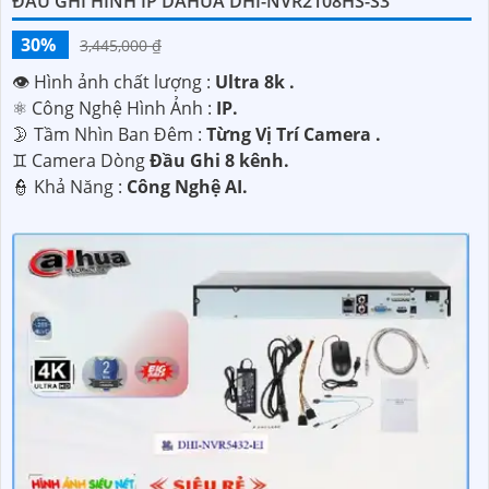
ĐẦU GHI HÌNH IP DAHUA DHI-NVR2108HS-S3
30%
3,445,000 ₫
👁 Hình ảnh chất lượng :
Ultra 8k .
⚛️ Công Nghệ Hình Ảnh :
IP.
🌛 Tầm Nhìn Ban Đêm :
Từng Vị Trí Camera .
♊ Camera Dòng
Đầu Ghi 8 kênh.
️👮 Khả Năng :
Công Nghệ AI.