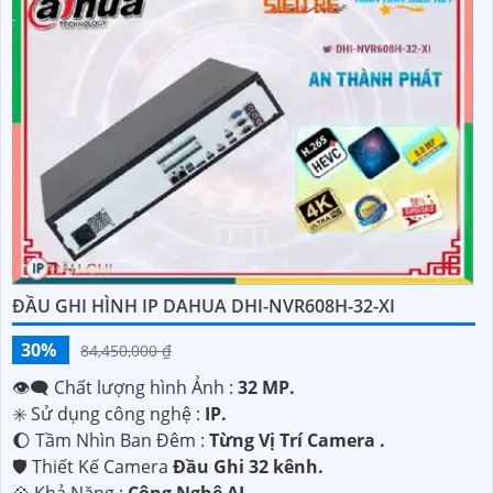
ĐẦU GHI HÌNH IP DAHUA DHI-NVR608H-32-XI
30%
84,450,000 ₫
👁️‍🗨 Chất lượng hình Ảnh :
32 MP.
✳️ Sử dụng công nghệ :
IP.
🌔 Tầm Nhìn Ban Đêm :
Từng Vị Trí Camera .
🛡 Thiết Kế Camera
Đầu Ghi 32 kênh.