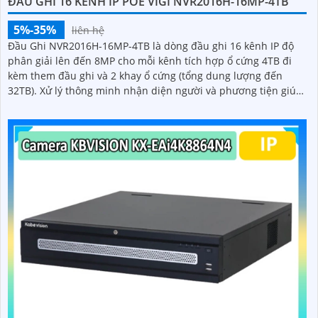
ĐẦU GHI 16 KÊNH IP POE VIGI NVR2016H-16MP-4TB
5%-35%
liên hệ
Đầu Ghi NVR2016H-16MP-4TB là dòng đầu ghi 16 kênh IP độ
phân giải lên đến 8MP cho mỗi kênh tích hợp ổ cứng 4TB đi
kèm them đầu ghi và 2 khay ổ cứng (tổng dung lượng đến