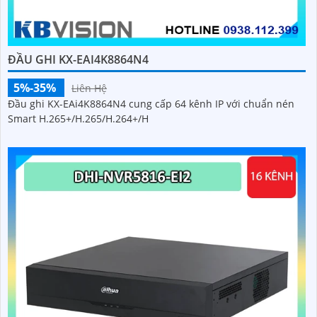
32TB). Xử lý thông minh nhận diện người và phương tiện giúp
lọc sự kiện quan trọng
ĐẦU GHI KX-EAI4K8864N4
5%-35%
Liên Hệ