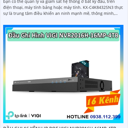
ĐẦU GHI HÌNH KX-C4K8432SN3
5%-35%
Với khả năng kết nối từ xa qua ứng dụng Kbview hoặc DMSS,
bạn có thể quản lý và giám sát hệ thống ở bất kỳ đâu, trên
điện thoại, máy tính bảng hoặc máy tính. KX‑C4K8432SN3 thực
sự là trung tâm điều khiển an ninh mạnh mẽ, thông minh,
mang lại sự an tâm tuyệt đối cho các công trình lớn và chuyên
nghiệp