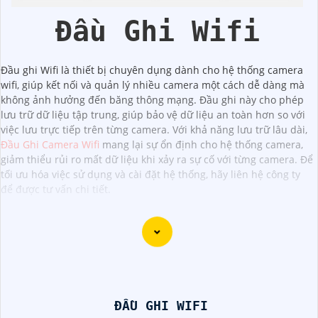
Nhà
Đầu Ghi Wifi
Đầu ghi Wifi là thiết bị chuyên dụng dành cho hệ thống camera
wifi, giúp kết nối và quản lý nhiều camera một cách dễ dàng mà
không ảnh hưởng đến băng thông mạng. Đầu ghi này cho phép
lưu trữ dữ liệu tập trung, giúp bảo vệ dữ liệu an toàn hơn so với
việc lưu trực tiếp trên từng camera. Với khả năng lưu trữ lâu dài,
Đầu Ghi Camera Wifi
mang lại sự ổn định cho hệ thống camera,
giảm thiểu rủi ro mất dữ liệu khi xảy ra sự cố với từng camera. Để
tối ưu hóa việc sử dụng và cài đặt hệ thống, hãy liên hệ công ty
để được tư vấn chi tiết.
Camera Quan Sát IP ColorVu sử dụng công nghệ ColorVu
cho hình ảnh màu sắc cực kỳ sắc nét và rõ ràng ngay cả
trong điều kiện ánh sáng yếu. Đây là một lựa chọn hoàn
ĐẦU GHI WIFI
hảo cho việc giám sát an ninh 24/7 trong môi trường thiếu