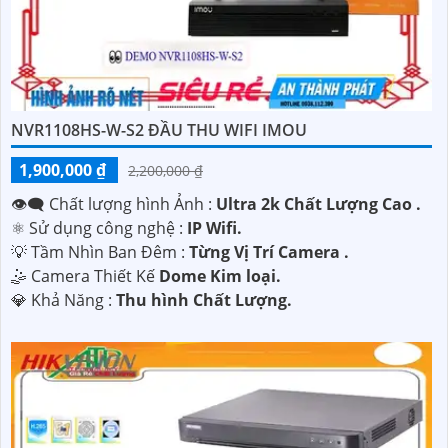
NVR1108HS-W-S2 ĐẦU THU WIFI IMOU
1,900,000 ₫
2,200,000 ₫
👁️‍🗨 Chất lượng hình Ảnh :
Ultra 2k Chất Lượng Cao .
⚛️ Sử dụng công nghệ :
IP Wifi.
💡 Tầm Nhìn Ban Đêm :
Từng Vị Trí Camera .
🤹 Camera Thiết Kế
Dome Kim loại.
️💎 Khả Năng :
Thu hình Chất Lượng.