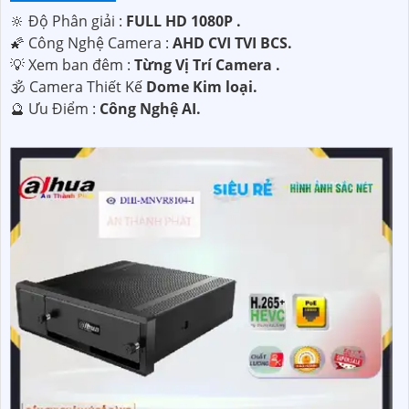
🔆 Độ Phân giải :
FULL HD 1080P .
🌠 Công Nghệ Camera :
AHD CVI TVI BCS.
💡 Xem ban đêm :
Từng Vị Trí Camera .
🕉️ Camera Thiết Kế
Dome Kim loại.
️🔮 Ưu Điểm :
Công Nghệ AI.