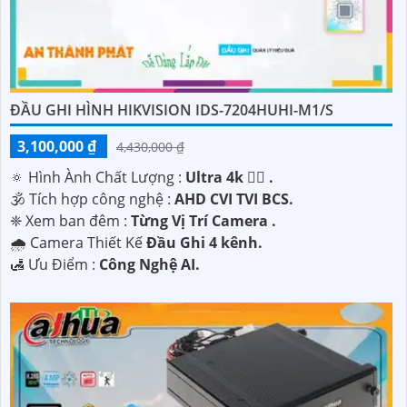
ĐẦU GHI HÌNH HIKVISION IDS-7204HUHI-M1/S
3,100,000 ₫
4,430,000 ₫
🔅 Hình Ành Chất Lượng :
Ultra 4k 👍🏾 .
🕉️ Tích hợp công nghệ :
AHD CVI TVI BCS.
❈ Xem ban đêm :
Từng Vị Trí Camera .
🌧️ Camera Thiết Kế
Đầu Ghi 4 kênh.
️🛃 Ưu Điểm :
Công Nghệ AI.