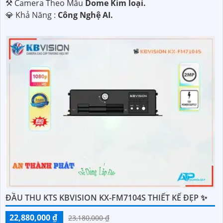
⚒ Camera Theo Mẫu
Dome Kim loại.
️💎 Khả Năng :
Công Nghệ AI.
ĐẦU THU KTS KBVISION KX-FM7104S THIẾT KẾ ĐẸP ✨
22,880,000 ₫
23,180,000 ₫