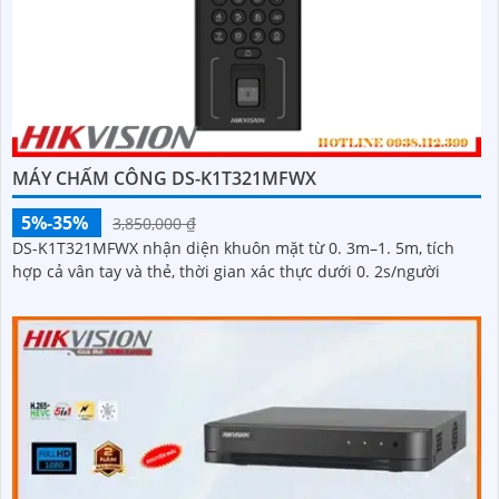
MÁY CHẤM CÔNG DS-K1T321MFWX
5%-35%
3,850,000 ₫
DS-K1T321MFWX nhận diện khuôn mặt từ 0. 3m–1. 5m, tích
hợp cả vân tay và thẻ, thời gian xác thực dưới 0. 2s/người