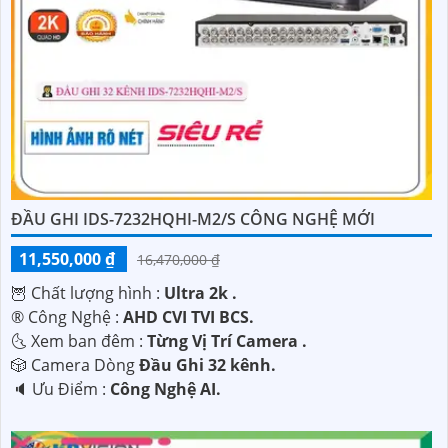
ĐẦU GHI IDS-7232HQHI-M2/S CÔNG NGHỆ MỚI
11,550,000 ₫
16,470,000 ₫
🦉 Chất lượng hình :
Ultra 2k .
®️ Công Nghệ :
AHD CVI TVI BCS.
🌜 Xem ban đêm :
Từng Vị Trí Camera .
🎲 Camera Dòng
Đầu Ghi 32 kênh.
️🔈 Ưu Điểm :
Công Nghệ AI.