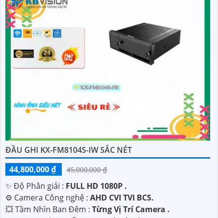
ĐẦU GHI KX-FM8104S-IW SẮC NÉT
44,800,000 ₫
45,000,000 ₫
✨ Độ Phân giải :
FULL HD 1080P .
⚙ Camera Công nghệ :
AHD CVI TVI BCS.
💥 Tầm Nhìn Ban Đêm :
Từng Vị Trí Camera .