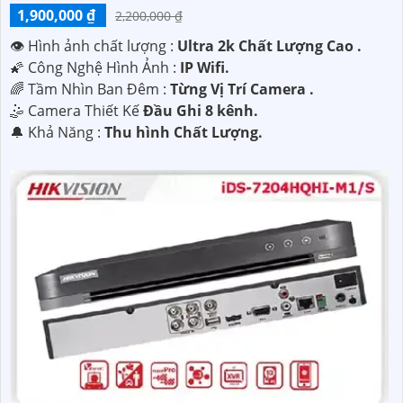
1,900,000 ₫
2,200,000 ₫
👁 Hình ảnh chất lượng :
Ultra 2k Chất Lượng Cao .
🌠 Công Nghệ Hình Ảnh :
IP Wifi.
🌈 Tầm Nhìn Ban Đêm :
Từng Vị Trí Camera .
🤹 Camera Thiết Kế
Đầu Ghi 8 kênh.
️🔔 Khả Năng :
Thu hình Chất Lượng.