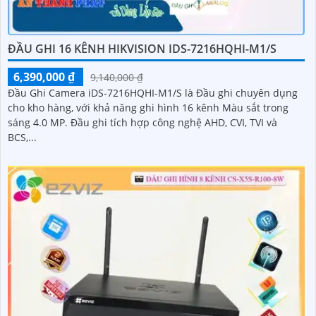
ĐẦU GHI 16 KÊNH HIKVISION IDS-7216HQHI-M1/S
6,390,000 ₫
9,140,000 ₫
Đầu Ghi Camera iDS-7216HQHI-M1/S là Đầu ghi chuyên dụng
cho kho hàng, với khả năng ghi hình 16 kênh Màu sắt trong
sáng 4.0 MP. Đầu ghi tích hợp công nghệ AHD, CVI, TVI và
BCS,...