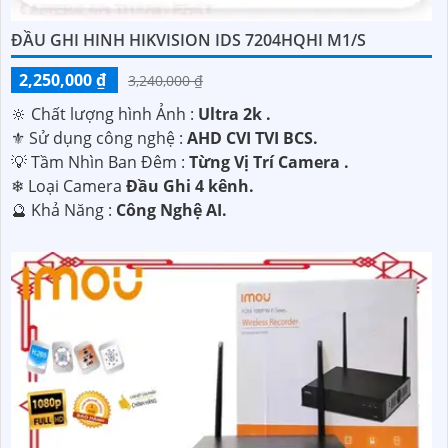
ĐẦU GHI HINH HIKVISION IDS 7204HQHI M1/S
2,250,000 ₫
3,240,000 ₫
🔆 Chất lượng hình Ảnh :
Ultra 2k .
⚜️ Sử dụng công nghệ :
AHD CVI TVI BCS.
💡 Tầm Nhìn Ban Đêm :
Từng Vị Trí Camera .
❄ Loại Camera
Đầu Ghi 4 kênh.
️🔮 Khả Năng :
Công Nghệ AI.