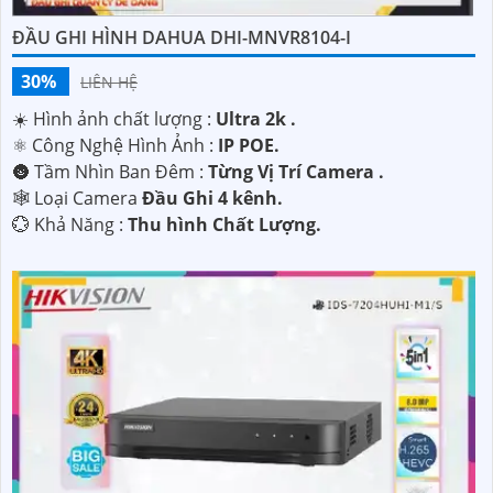
ĐẦU GHI HÌNH DAHUA DHI-MNVR8104-I
30%
LIÊN HỆ
☀️ Hình ảnh chất lượng :
Ultra 2k .
⚛️ Công Nghệ Hình Ảnh :
IP POE.
🌚 Tầm Nhìn Ban Đêm :
Từng Vị Trí Camera .
🕸️ Loại Camera
Đầu Ghi 4 kênh.
️💮 Khả Năng :
Thu hình Chất Lượng.