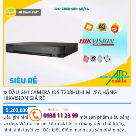
✨ ĐẦU GHI CAMERA IDS-7208HUHI-M1/FA HÃNG
HIKVISION GIÁ RẺ
5,200,000 ₫
7,480,000 ₫
Đầu ghi hình iDS-7208HUHI-M1/FA là một sản phẩm siêu sáng
và đẹp. Với độ sắc nét Ultra 4k lite, nó mang đến chất lượng
hình ảnh tuyệt vời. Đặc biệt, điểm mạnh của sản phẩm này...