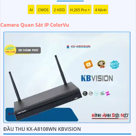
ánh sáng. Mẫu camera này được thiết kế hiện đại, dễ lắp
AI
CMOS
2 HDD
H.265 Pro +
4 Kênh
đặt và cài đặt, phù hợp với nhiều không gian như văn
phòng, cửa hàng, gia đình, hay nhà kho. Camera Quan Sát
Camera Quan Sát IP ColorVu
IP ColorVu cung cấp khả năng quan sát từ xa qua hệ thống
mạng internet, giúp bạn dễ dàng theo dõi mọi hoạt động
mọi lúc mọi nơi thông qua ứng dụng di động.
'
ĐẦU THU KX-A8108WN KBVISION