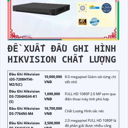
ĐỀ XUẤT ĐẦU GHI HÌNH
HIKVISION CHẤT LƯỢNG
Đầu Ghi Hikvision
10,000,000
8.0 megapixel Giám sát từng chi
iDS-7208HTHI-
VNĐ
tiết nhỏ
M2/S(C)
Đầu Ghi Hikvision
1,690,000
FULL HD 1080P 2.0 MP xem qua
DS-7204HGHI-K1
VNĐ
điện thoại máy tính phù hợp
(S)
Đầu Ghi Hikvision
16,700,000
Chất Lượng Hình sắc nét
DS-7764NI-M4
VNĐ
2.0 megapixel FULL HD 1080P là
Đầu Ghi Hikvision
3,500,000
độ phân giải được nhiều công