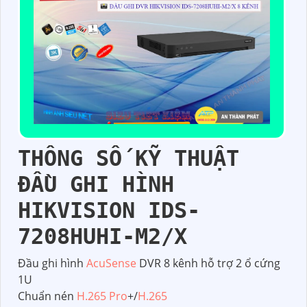
THÔNG SỐ KỸ THUẬT
ĐẦU GHI HÌNH
HIKVISION IDS-
7208HUHI-M2/X
Đầu ghi hình
AcuSense
DVR 8 kênh hỗ trợ 2 ổ cứng
1U
Chuẩn nén
H.265 Pro
+/
H.265