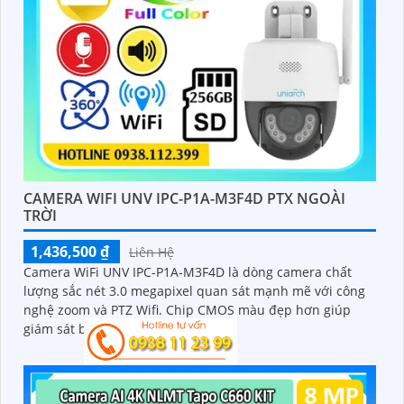
CAMERA WIFI UNV IPC-P1A-M3F4D PTX NGOÀI
TRỜI
1,436,500 ₫
Liên Hệ
Camera WiFi UNV IPC-P1A-M3F4D là dòng camera chất
lượng sắc nét 3.0 megapixel quan sát mạnh mẽ với công
nghệ zoom và PTZ Wifi. Chip CMOS màu đẹp hơn giúp
giám sát ban đêm hồng ngoại 30m