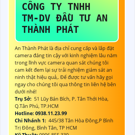
CÔNG TY TNHH
TM-DV ĐẦU TƯ AN
THÀNH PHÁT
An Thành Phát là địa chỉ cung cấp và lắp đặt
camera đáng tin cậy với kinh nghiệm lâu năm
trong lĩnh vực camera quan sát chúng tôi
cam kết đem lại sự trải nghiệm giám sát an
ninh thật hiệu quả,. Để được tư vấn hãy gọi
ngay cho chúng tôi qua thông tin liên hệ bên
dưới nhé!
Trụ Sở:
51 Lũy Bán Bích, P. Tân Thới Hòa,
Q.Tân Phú, TP.HCM
Hotline: 0938.11.23.99
Chi Nhánh 1:
445/38 Tân Hòa Đông,P Bình
Trị Đông, Bình Tân, TP HCM