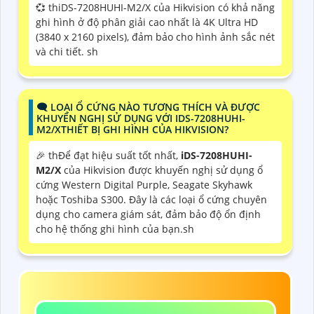
💞 thiDS-7208HUHI-M2/X của Hikvision có khả năng
ghi hình ở độ phân giải cao nhất là 4K Ultra HD
(3840 x 2160 pixels), đảm bảo cho hình ảnh sắc nét
và chi tiết. sh
🗨️ LOẠI Ổ CỨNG NÀO TƯƠNG THÍCH VÀ ĐƯỢC
KHUYẾN NGHỊ SỬ DỤNG VỚI IDS-7208HUHI-
M2/XTHIẾT BỊ GHI HÌNH CỦA HIKVISION?
️🎉 thĐể đạt hiệu suất tốt nhất,
iDS-7208HUHI-
M2/X
của Hikvision được khuyến nghị sử dụng ổ
cứng Western Digital Purple, Seagate Skyhawk
hoặc Toshiba S300. Đây là các loại ổ cứng chuyên
dụng cho camera giám sát, đảm bảo độ ổn định
cho hệ thống ghi hình của bạn.sh