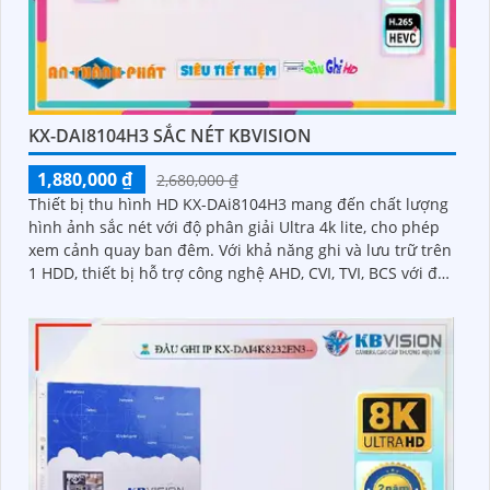
KX-DAI8104H3 SẮC NÉT KBVISION
1,880,000 ₫
2,680,000 ₫
Thiết bị thu hình HD KX-DAi8104H3 mang đến chất lượng
hình ảnh sắc nét với độ phân giải Ultra 4k lite, cho phép
xem cảnh quay ban đêm. Với khả năng ghi và lưu trữ trên
1 HDD, thiết bị hỗ trợ công nghệ AHD, CVI, TVI, BCS với độ
bền cao