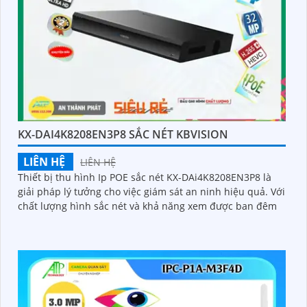
KX-DAI4K8208EN3P8 SẮC NÉT KBVISION
LIÊN HỆ
LIÊN HỆ
Thiết bị thu hình Ip POE sắc nét KX-DAi4K8208EN3P8 là
giải pháp lý tưởng cho việc giám sát an ninh hiệu quả. Với
chất lượng hình sắc nét và khả năng xem được ban đêm