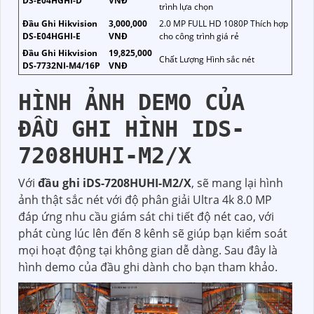
DS-E04HGHI-D
VNĐ
trình lựa chọn
Đầu Ghi Hikvision
3,000,000
2.0 MP FULL HD 1080P Thích hợp
DS-E04HGHI-E
VNĐ
cho công trình giá rẻ
Đầu Ghi Hikvision
19,825,000
Chất Lượng Hình sắc nét
DS-7732NI-M4/16P
VNĐ
HÌNH ẢNH DEMO CỦA
ĐẦU GHI HÌNH IDS-
7208HUHI-M2/X
Với
đầu ghi iDS-7208HUHI-M2/X
, sẽ mang lại hình
ảnh thật sắc nét với độ phân giải Ultra 4k 8.0 MP
đáp ứng nhu cầu giám sát chi tiết độ nét cao, với
phát cùng lúc lên đến 8 kênh sẽ giúp bạn kiểm soát
mọi hoạt động tại không gian dễ dàng. Sau đây là
hình demo của đầu ghi dành cho bạn tham khảo.