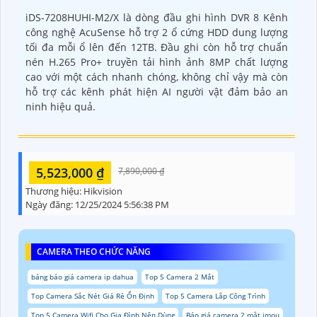
iDS-7208HUHI-M2/X là dòng đầu ghi hình DVR 8 Kênh
công nghệ AcuSense hỗ trợ 2 ổ cứng HDD dung lượng
tối đa mỗi ổ lên đến 12TB. Đầu ghi còn hỗ trợ chuẩn
nén H.265 Pro+ truyền tải hình ảnh 8MP chất lượng
cao với một cách nhanh chóng, không chỉ vậy mà còn
hỗ trợ các kênh phát hiện AI người vật đảm bảo an
ninh hiệu quả.
5,523,000 ₫
7,890,000 ₫
Thương hiệu:
Hikvision
Ngày đăng:
12/25/2024 5:56:38 PM
CAMERA THEO CHỨC NĂNG
bảng báo giá camera ip dahua
Top 5 Camera 2 Mắt
Top Camera Sắc Nét Giá Rẻ Ổn Định
Top 5 Camera Lắp Công Trình
Top 5 Camera Wifi Cho Gia Đình Nên Dùng
Báo giá camera 2 mắt imou