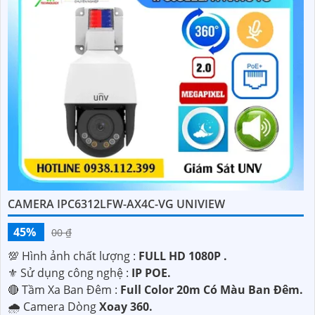
CAMERA IPC6312LFW-AX4C-VG UNIVIEW
45%
00 ₫
💯 Hình ảnh chất lượng :
FULL HD 1080P .
⚜️ Sử dụng công nghệ :
IP POE.
🔴 Tầm Xa Ban Đêm :
Full Color 20m Có Màu Ban Ðêm.
🌧️ Camera Dòng
Xoay 360.