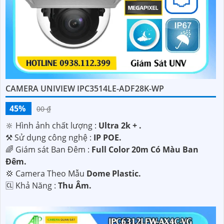
CAMERA UNIVIEW IPC3514LE-ADF28K-WP
45%
00 ₫
🔆 Hình ảnh chất lượng :
Ultra 2k + .
⚒ Sử dụng công nghệ :
IP POE.
🌈 Giám sát Ban Đêm :
Full Color 20m Có Màu Ban
Ðêm.
💢 Camera Theo Mẫu
Dome Plastic.
️🆑 Khả Năng :
Thu Âm.