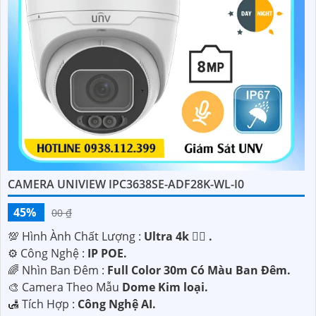
CAMERA UNIVIEW IPC3638SE-ADF28K-WL-I0
45%
00 ₫
💯 Hình Ành Chất Lượng :
Ultra 4k 👍🏾 .
⚙ Công Nghệ :
IP POE.
🌈 Nhìn Ban Đêm :
Full Color 30m Có Màu Ban Ðêm.
🎨 Camera Theo Mẫu
Dome Kim loại.
️🛃 Tích Hợp :
Công Nghệ AI.