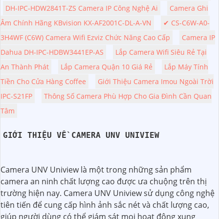
DH-IPC-HDW2841T-ZS Camera IP Công Nghệ Ai
Camera Ghi
Âm Chính Hãng KBvision KX-AF2001C-DL-A-VN
✔ CS-C6W-A0-
3H4WF (C6W) Camera Wifi Ezviz Chức Năng Cao Cấp
Camera IP
Dahua DH-IPC-HDBW3441EP-AS
Lắp Camera Wifi Siêu Rẻ Tại
An Thành Phát
Lắp Camera Quận 10 Giá Rẻ
Lắp Máy Tính
Tiền Cho Cửa Hàng Coffee
Giới Thiệu Camera Imou Ngoài Trời
IPC-S21FP
Thông Số Camera Phù Hợp Cho Gia Đình Cần Quan
Tâm
GIỚI THIỆU VỀ CAMERA UNV UNIVIEW
Camera UNV Uniview là một trong những sản phẩm
camera an ninh chất lượng cao được ưa chuộng trên thị
trường hiện nay. Camera UNV Uniview sử dụng công nghệ
tiên tiến để cung cấp hình ảnh sắc nét và chất lượng cao,
giúp người dùng có thể giám sát mọi hoạt động xung