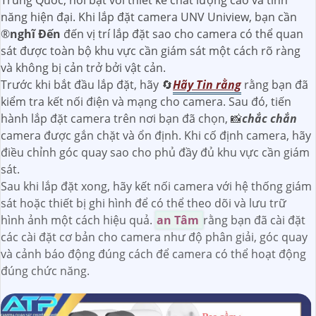
Trung Quốc, nổi bật với thiết kế chất lượng cao và tính
năng hiện đại. Khi lắp đặt camera UNV Uniview, bạn cần
®️
nghĩ Đến
đến vị trí lắp đặt sao cho camera có thể quan
sát được toàn bộ khu vực cần giám sát một cách rõ ràng
và không bị cản trở bởi vật cản.
Trước khi bắt đầu lắp đặt, hãy 🔄
Hãy Tin rằng
rằng bạn đã
kiểm tra kết nối điện và mạng cho camera. Sau đó, tiến
hành lắp đặt camera trên nơi bạn đã chọn, 📸
chắc chắn
camera được gắn chặt và ổn định. Khi cố định camera, hãy
điều chỉnh góc quay sao cho phủ đầy đủ khu vực cần giám
sát.
Sau khi lắp đặt xong, hãy kết nối camera với hệ thống giám
sát hoặc thiết bị ghi hình để có thể theo dõi và lưu trữ
hình ảnh một cách hiệu quả.
an Tâm
rằng bạn đã cài đặt
các cài đặt cơ bản cho camera như độ phân giải, góc quay
và cảnh báo động đúng cách để camera có thể hoạt động
đúng chức năng.