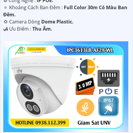
⚙ Công Nghệ :
IP POE.
🔅 Khoảng Cách Ban Đêm :
Full Color 30m Có Màu Ban
Ðêm.
💢 Camera Dòng
Dome Plastic.
️🛃 Ưu Điểm :
Thu Âm.