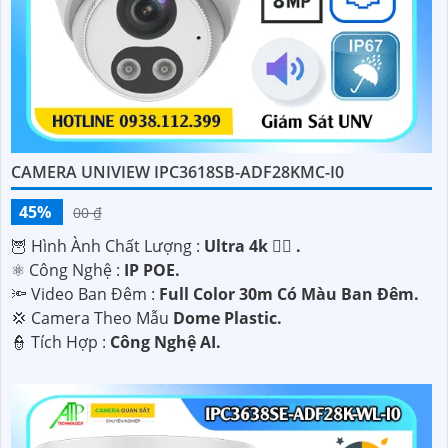
CAMERA UNIVIEW IPC3618SB-ADF28KMC-I0
45%
00 ₫
🦉 Hình Ành Chất Lượng :
Ultra 4k 👍🏾 .
⚛️ Công Nghệ :
IP POE.
🔦 Video Ban Đêm :
Full Color 30m Có Màu Ban Ðêm.
💢 Camera Theo Mẫu
Dome Plastic.
️👮 Tích Hợp :
Công Nghệ AI.