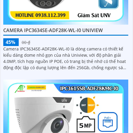
CAMERA IPC3634SE-ADF28K-WL-I0 UNIVIEW
45%
00 ₫
Camera IPC3634SE-ADF28K-WL-I0 là dòng camera có thiết kế
kiểu dáng dome nhỏ gọn của nhà Uniview, với độ phân giải
4.0MP, tích hợp nguồn IP POE, có trang bị thẻ nhớ có thể hoat
động độc lập có dung lượng lên đến 256Gb, chống ngược sáng
WDR 120db, nhìn có màu ban đêm