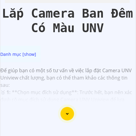
Lắp Camera Ban Đêm
Có Màu UNV
Để giúp bạn có một số tư vấn về việc lắp đặt Camera UNV
Uniview chất lượng, bạn có thể tham khảo các thông tin
sau:
️🥈
1:
**Chọn mục đích sử dụng**: Trước hết, bạn nên xác
định rõ mục đích sử dụng Camera UNV Uniview để lựa
chọn loại Camera phù hợp với nhu cầu của bạn như giám
sát, an ninh, quản lý...
📣
2:
**Chọn mô hình Camera**: UNV Uniview cung cấp
nhiều mô hình Camera khác nhau như Camera Dome,