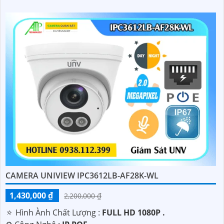
CAMERA UNIVIEW IPC3612LB-AF28K-WL
1,430,000 ₫
2,200,000 ₫
🔅 Hình Ành Chất Lượng :
FULL HD 1080P .