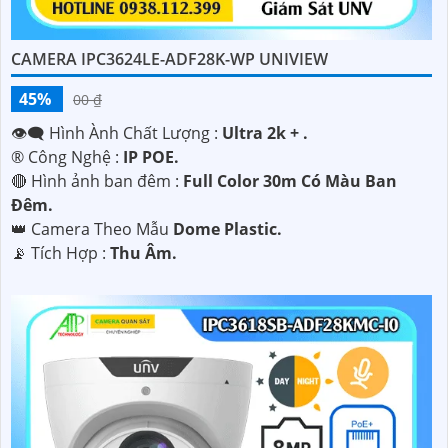
CAMERA IPC3624LE-ADF28K-WP UNIVIEW
45%
00 ₫
👁️‍🗨 Hình Ành Chất Lượng :
Ultra 2k + .
®️ Công Nghệ :
IP POE.
🔴 Hình ảnh ban đêm :
Full Color 30m Có Màu Ban
Ðêm.
👑 Camera Theo Mẫu
Dome Plastic.
️📡 Tích Hợp :
Thu Âm.