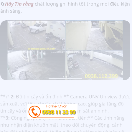
🔄
Hãy Tin rằng
chất lượng ghi hình tốt trong mọi điều kiện
ánh sáng.
**️↱
2:
Độ tin cậy và ổn định:** Camera UNV Uniview được
sản xuất với tiêu chuẩn chất lượng cao, giúp gia tăng độ
tin cậy và ổn định của hệ thống giám sát an ninh.
**
3:
Công nghệ xử lý hình ảnh tiên tiến:** Các tính năng
như nhận diện khuôn mặt, theo dõi chuyển động, cảnh