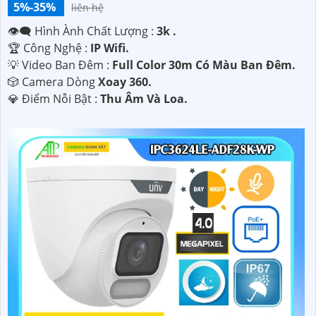
5%-35%
liên hệ
👁️‍🗨 Hình Ành Chất Lượng :
3k .
🏆 Công Nghệ :
IP Wifi.
💡 Video Ban Đêm :
Full Color 30m Có Màu Ban Ðêm.
🎲 Camera Dòng
Xoay 360.
️💎 Điểm Nỗi Bật :
Thu Âm Và Loa.