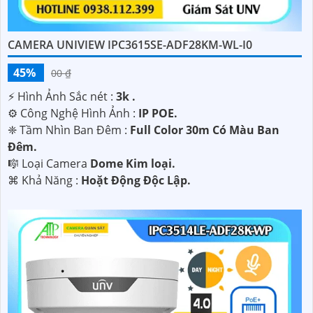
Chúc bạn thành công trong việc lắp đặt Camera UNV
Uniview chất lượng và ứng dụng công nghệ phù hợp với
nhu cầu của mình!
CAMERA UNIVIEW IPC3615SE-ADF28KM-WL-I0
45%
00 ₫
️⚡ Hình Ảnh Sắc nét :
3k .
⚙ Công Nghệ Hình Ảnh :
IP POE.
❈ Tầm Nhìn Ban Đêm :
Full Color 30m Có Màu Ban
Ðêm.
🎼️ Loại Camera
Dome Kim loại.
️⌘ Khả Năng :
Hoặt Động Độc Lập.
'