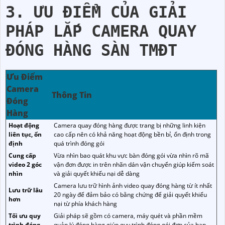
3. ƯU ĐIỂM CỦA GIẢI
PHÁP LẮP CAMERA QUAY
ĐÓNG HÀNG SÀN TMĐT
Ưu Điểm
Camera
Thông Tin
Đóng
Hàng
Hoạt động
Camera quay đóng hàng được trang bị những linh kiện
liên tục, ổn
cao cấp nên có khả năng hoạt động bền bỉ, ổn định trong
định
quá trình đóng gói
Cung cấp
Vừa nhìn bao quát khu vực bàn đóng gói vừa nhìn rõ mã
video 2 góc
vận đơn được in trên nhãn dán vận chuyển giúp kiểm soát
nhìn
và giải quyết khiếu nại dễ dàng
Camera lưu trữ hình ảnh video quay đóng hàng từ ít nhất
Lưu trữ lâu
20 ngày để đảm bảo có bằng chứng để giải quyết khiếu
hơn
nại từ phía khách hàng
Tối ưu quy
Giải pháp sẽ gồm có camera, máy quét và phần mềm
trình đóng
quản lý đóng hàng giúp quy trình đóng gói đơn của bạn