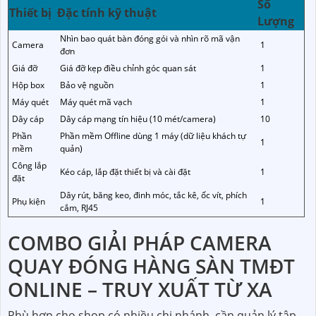
Số
Thiết bị
Đặc tính kỹ thuật
Lượng
Nhìn bao quát bàn đóng gói và nhìn rõ mã vận
Camera
1
đơn
Giá đỡ
Giá đỡ kẹp điều chỉnh góc quan sát
1
Hộp box
Bảo vệ nguồn
1
Máy quét
Máy quét mã vạch
1
Dây cáp
Dây cáp mạng tín hiệu (10 mét/camera)
10
Phần
Phần mềm Offline dùng 1 máy (dữ liệu khách tự
1
mềm
quản)
Công lắp
Kéo cáp, lắp đặt thiết bị và cài đặt
1
đặt
Dây rút, băng keo, đinh móc, tắc kê, ốc vít, phích
Phụ kiện
1
cắm, RJ45
COMBO GIẢI PHÁP CAMERA
QUAY ĐÓNG HÀNG SÀN TMĐT
ONLINE – TRUY XUẤT TỪ XA
Phù hợp cho shop có nhiều chi nhánh, cần quản lý tập