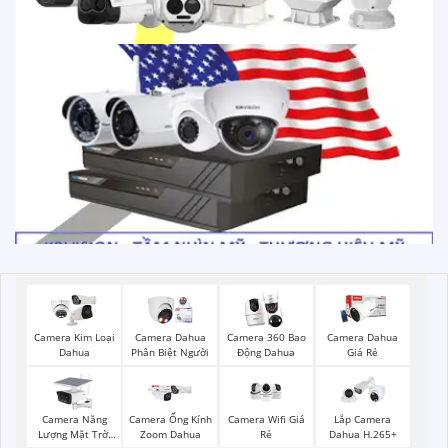
Camera Kim Loại
Camera Dahua
Camera 360 Bao
Camera Dahua
Dahua
Phân Biệt Người
Động Dahua
Giá Rẻ
Camera Năng
Camera Wifi Giá
Camera Ống Kính
Lắp Camera
Lượng Mặt Trời
Rẻ
Zoom Dahua
Dahua H.265+