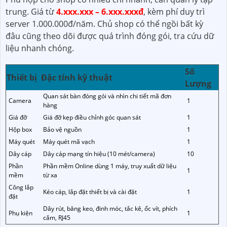
trung. Giá từ
4.xxx.xxx – 6.xxx.xxxđ
, kèm phí duy trì
server 1.000.000đ/năm. Chủ shop có thể ngồi bất kỳ
đâu cũng theo dõi được quá trình đóng gói, tra cứu dữ
liệu nhanh chóng.
Số
Thiết bị
Đặc tính kỹ thuật
Lượng
Quan sát bàn đóng gói và nhìn chi tiết mã đơn
Camera
1
hàng
Giá đỡ
Giá đỡ kẹp điều chỉnh góc quan sát
1
Hộp box
Bảo vệ nguồn
1
Máy quét
Máy quét mã vạch
1
Dây cáp
Dây cáp mạng tín hiệu (10 mét/camera)
10
Phần
Phần mềm Online dùng 1 máy, truy xuất dữ liệu
1
mềm
từ xa
Công lắp
Kéo cáp, lắp đặt thiết bị và cài đặt
1
đặt
Dây rút, băng keo, đinh móc, tắc kê, ốc vít, phích
Phụ kiện
1
cắm, RJ45