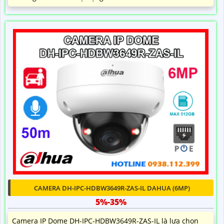
CAMERA DH-IPC-HDBW3649R-ZAS-IL DAHUA (6MP)
5%-35%
Camera IP Dome DH-IPC-HDBW3649R-ZAS-IL là lựa chọn