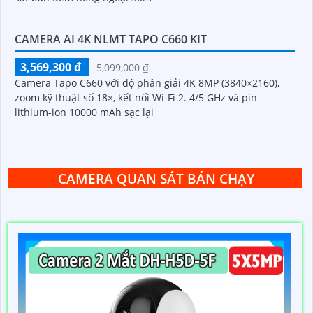
CAMERA AI 4K NLMT TAPO C660 KIT
3,569,300 ₫
5,099,000 ₫
Camera Tapo C660 với độ phân giải 4K 8MP (3840×2160),
zoom kỹ thuật số 18×, kết nối Wi-Fi 2. 4/5 GHz và pin
lithium-ion 10000 mAh sạc lại
CAMERA QUAN SÁT BÁN CHẠY