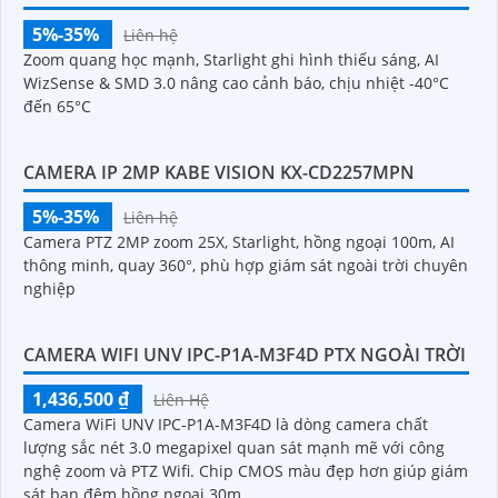
5%-35%
Liên hệ
Zoom quang học mạnh, Starlight ghi hình thiếu sáng, AI
WizSense & SMD 3.0 nâng cao cảnh báo, chịu nhiệt -40°C
đến 65°C
CAMERA IP 2MP KABE VISION KX-CD2257MPN
5%-35%
Liên hệ
Camera PTZ 2MP zoom 25X, Starlight, hồng ngoại 100m, AI
thông minh, quay 360°, phù hợp giám sát ngoài trời chuyên
nghiệp
CAMERA WIFI UNV IPC-P1A-M3F4D PTX NGOÀI TRỜI
1,436,500 ₫
Liên Hệ
Camera WiFi UNV IPC-P1A-M3F4D là dòng camera chất
lượng sắc nét 3.0 megapixel quan sát mạnh mẽ với công
nghệ zoom và PTZ Wifi. Chip CMOS màu đẹp hơn giúp giám
sát ban đêm hồng ngoại 30m