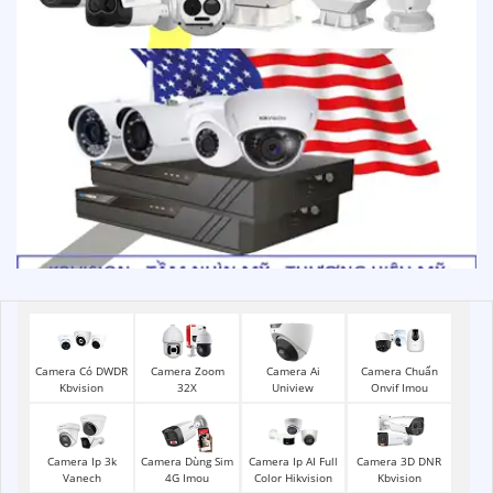
Camera Có DWDR
Camera Zoom
Camera Ai
Camera Chuẩn
Kbvision
32X
Uniview
Onvif Imou
Camera Ip 3k
Camera Dùng Sim
Camera Ip AI Full
Camera 3D DNR
Vanech
4G Imou
Color Hikvision
Kbvision