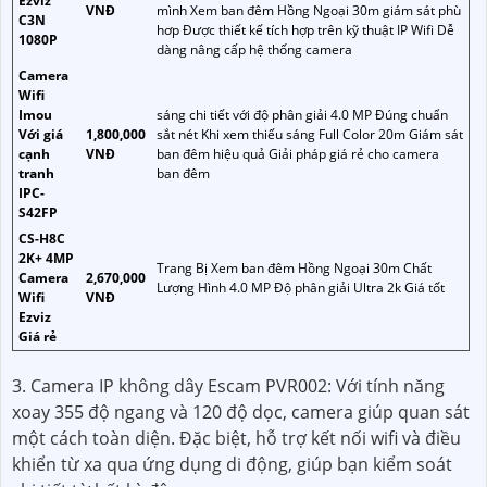
Ezviz
VNĐ
mình Xem ban đêm Hồng Ngoại 30m giám sát phù
C3N
hơp Được thiết kế tích hợp trên kỹ thuật IP Wifi Dễ
1080P
dàng nâng cấp hệ thống camera
Camera
Wifi
Imou
sáng chi tiết với độ phân giải 4.0 MP Đúng chuẩn
Với giá
1,800,000
sắt nét Khi xem thiếu sáng Full Color 20m Giám sát
cạnh
VNĐ
ban đêm hiệu quả Giải pháp giá rẻ cho camera
tranh
ban đêm
IPC-
S42FP
CS-H8C
2K+ 4MP
Trang Bị Xem ban đêm Hồng Ngoại 30m Chất
Camera
2,670,000
Lượng Hình 4.0 MP Độ phân giải Ultra 2k Giá tốt
Wifi
VNĐ
Ezviz
Giá rẻ
3. Camera IP không dây Escam PVR002: Với tính năng
xoay 355 độ ngang và 120 độ dọc, camera giúp quan sát
một cách toàn diện. Đặc biệt, hỗ trợ kết nối wifi và điều
khiển từ xa qua ứng dụng di động, giúp bạn kiểm soát