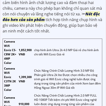
cảm biến hình ảnh chất lượng cao và đàm thoại hai
chiều, camera này cho phép bạn không chỉ quan sát mà
còn nói chuyện và lắng nghe tiếng nói từ xa. 🔦
Nét độc
đáo hơn của sản phẩm
tích hợp tính năng chụp hình và
ghi video khi phát hiện chuyển động, giúp bạn bảo vệ
an ninh một cách tốt nhất.
Camera
Wifi
Ezviz CS-
1,852,900
chip hình ảnh Ultra 2k 4.0 MP Giá rẻ cho hình ảnh
C8W 2K+
VNĐ
chi tiết Wifi Ezviz Giá rẻ
4MP
Color
Camera
Chức Năng Chính Chất Lượng Hình 3.0 MP Độ
Wifi
Phân giải Ultra 2k lite Được chọn nhiều cho công
Ezviz
1,399,300
trình giá rẻ Wifi Ezviz công nghệ luôn được ứng
C3TN 2K
VNĐ
dụng trong từng sản phẩm của mình Xem ban đêm
3MP
Hồng Ngoại 30m IP Wifi Giá tốt
Color
Chức Năng Chính Chất Lượng Hình 2.0 MP FULL
Camera
HD 1080P Tiết kiệm chi phí Wifi Ezviz công nghệ
Wifi
910,000
luôn được ứng dụng trong từng sản phẩm của