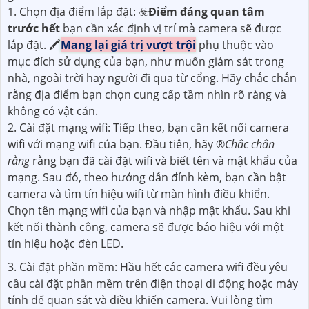
1. Chọn địa điểm lắp đặt: ☣️
Điểm đáng quan tâm
trước hết
bạn cần xác định vị trí mà camera sẽ được
lắp đặt. 🖍
Mang lại giá trị vượt trội
phụ thuộc vào
mục đích sử dụng của bạn, như muốn giám sát trong
nhà, ngoài trời hay người đi qua từ cổng. Hãy chắc chắn
rằng địa điểm bạn chọn cung cấp tầm nhìn rõ ràng và
không có vật cản.
2. Cài đặt mạng wifi: Tiếp theo, bạn cần kết nối camera
wifi với mạng wifi của bạn. Đầu tiên, hãy ®️
Chắc chắn
rằng
rằng bạn đã cài đặt wifi và biết tên và mật khẩu của
mạng. Sau đó, theo hướng dẫn đính kèm, bạn cần bật
camera và tìm tín hiệu wifi từ màn hình điều khiển.
Chọn tên mạng wifi của bạn và nhập mật khẩu. Sau khi
kết nối thành công, camera sẽ được báo hiệu với một
tín hiệu hoặc đèn LED.
3. Cài đặt phần mềm: Hầu hết các camera wifi đều yêu
cầu cài đặt phần mềm trên điện thoại di động hoặc máy
tính để quan sát và điều khiển camera. Vui lòng tìm