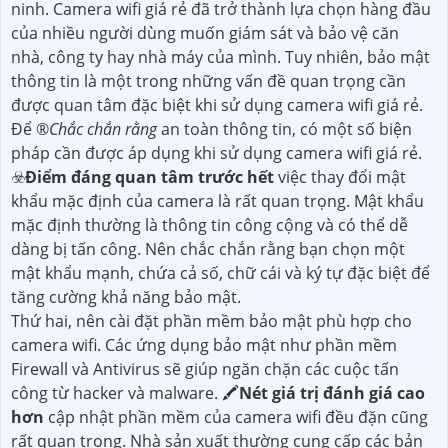
ninh. Camera wifi giá rẻ đã trở thành lựa chọn hàng đầu
của nhiều người dùng muốn giám sát và bảo vệ căn
nhà, công ty hay nhà máy của mình. Tuy nhiên, bảo mật
thông tin là một trong những vấn đề quan trọng cần
được quan tâm đặc biệt khi sử dụng camera wifi giá rẻ.
Để ®️
Chắc chắn rằng
an toàn thông tin, có một số biện
pháp cần được áp dụng khi sử dụng camera wifi giá rẻ.
☣️
Điểm đáng quan tâm trước hết
việc thay đổi mật
khẩu mặc định của camera là rất quan trọng. Mật khẩu
mặc định thường là thông tin công cộng và có thể dễ
dàng bị tấn công. Nên chắc chắn rằng bạn chọn một
mật khẩu mạnh, chứa cả số, chữ cái và ký tự đặc biệt để
tăng cường khả năng bảo mật.
Thứ hai, nên cài đặt phần mềm bảo mật phù hợp cho
camera wifi. Các ứng dụng bảo mật như phần mềm
Firewall và Antivirus sẽ giúp ngăn chặn các cuộc tấn
công từ hacker và malware. 🖍
Nét giá trị đánh giá cao
hơn
cập nhật phần mềm của camera wifi đều đặn cũng
rất quan trọng. Nhà sản xuất thường cung cấp các bản