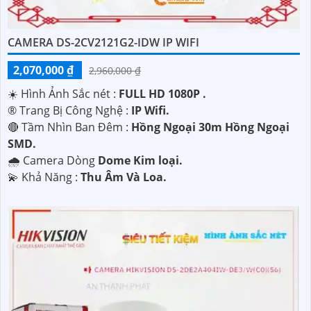
CAMERA DS-2CV2121G2-IDW IP WIFI
2,070,000 ₫
2,960,000 ₫
☀️ Hình Ảnh Sắc nét :
FULL HD 1080P .
®️ Trang Bị Công Nghệ :
IP Wifi.
'
🔴 Tầm Nhìn Ban Đêm :
Hồng Ngoại 30m Hồng Ngoại
SMD.
🌧️ Camera Dòng
Dome Kim loại.
️💫 Khả Năng :
Thu Âm Và Loa.