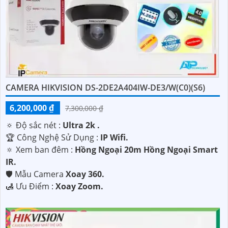
CAMERA HIKVISION DS-2DE2A404IW-DE3/W(C0)(S6)
6,200,000 ₫
7,300,000 ₫
🔅 Độ sắc nét :
Ultra 2k .
🏆 Công Nghệ Sử Dụng :
IP Wifi.
🔅 Xem ban đêm :
Hồng Ngoại 20m Hồng Ngoại Smart
IR.
🛡 Mẫu Camera
Xoay 360.
️🛃 Ưu Điểm :
Xoay Zoom.