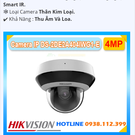
Smart IR.
🕸️ Loại Camera
Thân Kim Loại.
️✔️ Khả Năng :
Thu Âm Và Loa.