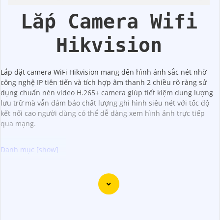
CMOS Hikvision
Hik
Lắp Camera Wifi
Hikvision
Lắp đặt camera WiFi Hikvision mang đến hình ảnh sắc nét nhờ
công nghệ IP tiên tiến và tích hợp âm thanh 2 chiều rõ ràng sử
dụng chuẩn nén video H.265+ camera giúp tiết kiệm dung lượng
lưu trữ mà vẫn đảm bảo chất lượng ghi hình siêu nét với tốc độ
kết nối cao người dùng có thể dễ dàng xem hình ảnh trực tiếp
qua mạng.
Dĩ nhiên, dưới đây là một mẫu văn bản giới thiệu dành cho
dự án lắp đặt camera Hikvision giá rẻ và chuyên nghiệp:
Chào quý khách hàng,