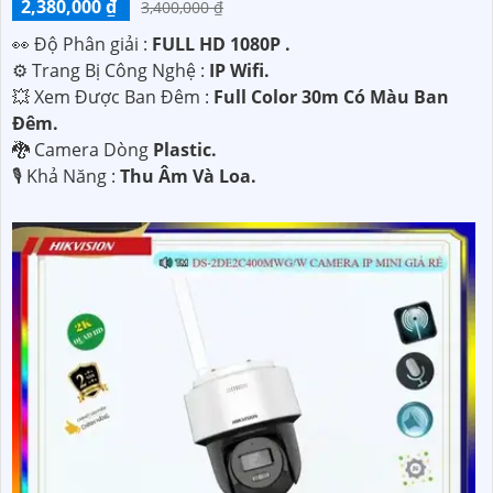
2,380,000 ₫
3,400,000 ₫
️👀 Độ Phân giải :
FULL HD 1080P .
⚙ Trang Bị Công Nghệ :
IP Wifi.
💥 Xem Được Ban Đêm :
Full Color 30m Có Màu Ban
Ðêm.
🐉️ Camera Dòng
Plastic.
️🎙 Khả Năng :
Thu Âm Và Loa.