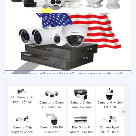
Lắp Camera Hik
Phát Hiện Xe
Camera Ip Dome
Camera Chống
Camera Hikvision
Full Color Hik
Trộm Hikvision
Ultra 2K
Camera Chip
Camera 360 Độ
Đầu Ghi Ip 8
Camera Ngoài
Progressive Scan
Hikvision
Camera Hikvision
Trời Có Thu Âm