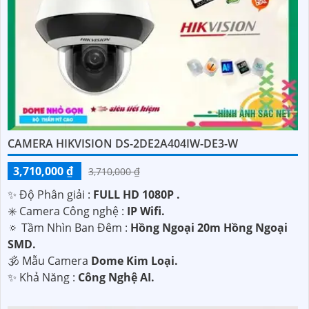
CAMERA HIKVISION DS-2DE2A404IW-DE3-W
3,710,000 ₫
3,710,000 ₫
✨ Độ Phân giải :
FULL HD 1080P .
✳️ Camera Công nghệ :
IP Wifi.
🔅 Tầm Nhìn Ban Đêm :
Hồng Ngoại 20m Hồng Ngoại
SMD.
🕉️ Mẫu Camera
Dome Kim Loại.
️✨ Khả Năng :
Công Nghệ AI.