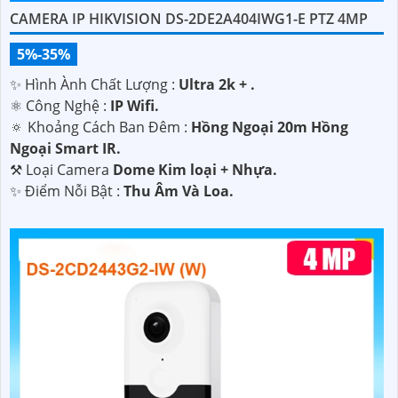
CAMERA IP HIKVISION DS-2DE2A404IWG1-E PTZ 4MP
5%-35%
✨ Hình Ành Chất Lượng :
Ultra 2k + .
⚛️ Công Nghệ :
IP Wifi.
🔅 Khoảng Cách Ban Đêm :
Hồng Ngoại 20m Hồng
Ngoại Smart IR.
⚒ Loại Camera
Dome Kim loại + Nhựa.
️✨ Điểm Nỗi Bật :
Thu Âm Và Loa.