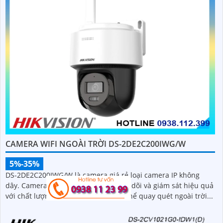
CAMERA WIFI NGOÀI TRỜI DS-2DE2C200IWG/W
5%-35%
DS-2DE2C200IWG/W là camera giá rẻ loại camera IP không
dây. Camera cung cấp khả năng theo dõi và giám sát hiệu quả
với chất lượng hình ảnh sắc nét. Có thể quay quét ngoài trời...