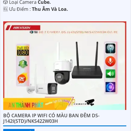
🎲 Loại Camera
Cube.
️🆑 Ưu Điểm :
Thu Âm Và Loa.
BỘ CAMERA IP WIFI CÓ MÀU BAN ĐÊM DS-
J142I(STD)/NKS422W03H