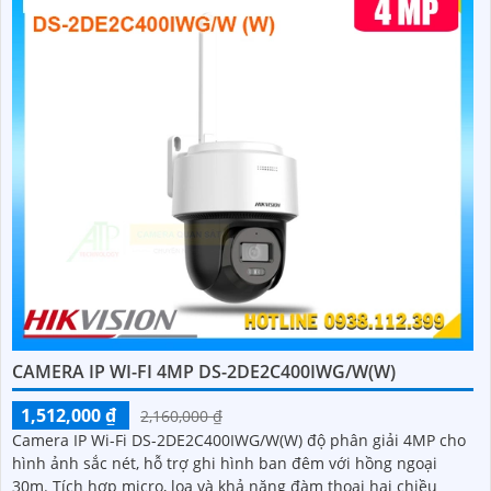
CAMERA IP WI-FI 4MP DS-2DE2C400IWG/W(W)
1,512,000 ₫
2,160,000 ₫
Camera IP Wi-Fi DS-2DE2C400IWG/W(W) độ phân giải 4MP cho
hình ảnh sắc nét, hỗ trợ ghi hình ban đêm với hồng ngoại
30m. Tích hợp micro, loa và khả năng đàm thoại hai chiều