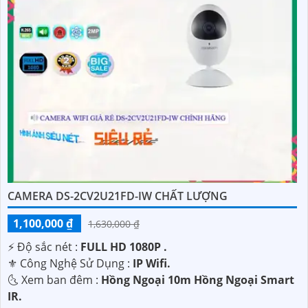
CAMERA DS-2CV2U21FD-IW CHẤT LƯỢNG
1,100,000 ₫
1,630,000 ₫
️⚡ Độ sắc nét :
FULL HD 1080P .
⚜️ Công Nghệ Sử Dụng :
IP Wifi.
🌜 Xem ban đêm :
Hồng Ngoại 10m Hồng Ngoại Smart
IR.