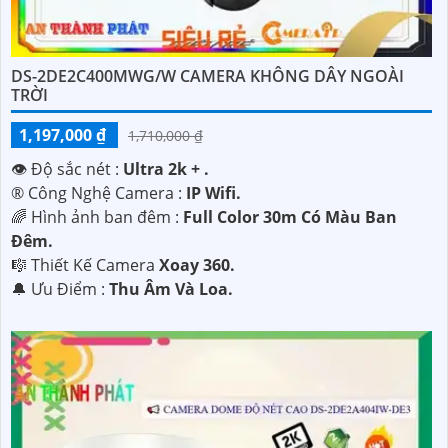
DS-2DE2C400MWG/W CAMERA KHÔNG DÂY NGOÀI
TRỜI
1,197,000 ₫
1,710,000 ₫
👁 Độ sắc nét :
Ultra 2k + .
®️ Công Nghệ Camera :
IP Wifi.
🌈 Hình ảnh ban đêm :
Full Color 30m Có Màu Ban
Ðêm.
🎼️ Thiết Kế Camera
Xoay 360.
️🔔 Ưu Điểm :
Thu Âm Và Loa.