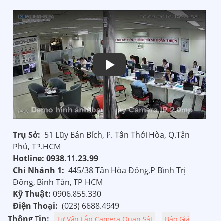
Trụ Sở:
51 Lũy Bán Bích, P. Tân Thới Hòa, Q.Tân
Phú, TP.HCM
Hotline: 0938.11.23.99
Chi Nhánh 1:
445/38 Tân Hòa Đông,P Bình Trị
Đông, Bình Tân, TP HCM
Kỹ Thuật:
0906.855.330
Điện Thoại:
(028) 6688.4949
Thông Tin:
Tư Vấn Lắp Camera Quan Sát
Báo Giá