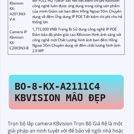
MP FULL HD 1080P Sắc nét tiết kiệm chi phí KBvision
Kbvision
công nghệ luôn được ứng dụng trong từng sản phẩm
KX-
của minh Giám sát ban đêm Hồng Ngoại 50m Chuyên
A2013N3-
dụng về đêm Ứng dụng IP POE Tiết kiệm chi phí cho hệ
V-A
thống lớn
1,772,000 VNĐ Trang Bị Sử dụng công nghệ IP POE
Camera IP
Đảm bảo độ phân giải cao KBvision Hình ảnh sáng với
Kbvision
công nghệ mới Chất Lượng hình ảnh ban đêm Hồng
KX-
Ngoại 50m Chuyên dụng về đêm chất lượng hình ảnh
C2003N3-B
2.0 MP
BO-8-
KX-A2111C4
KBVISION MẪU ĐẸP
Trọn bộ lắp camera KBvision Trọn Bộ Giá Rẻ là một
giải pháp an ninh tuyệt vời để bảo vệ ngôi nhà hoặc