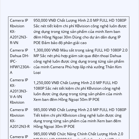
Camera IP
950,000 VNĐ Chất Lượng Hình 2.0 MP FULL HD 1080P
Kbvision
Sắc nét tiết kiệm chi phí KBvision công nghệ luôn được
KX-
ứng dụng trong từng sản phẩm của minh Xem ban
A2012N3-
đêm Hồng Ngoại 30m Dùng cho dự án dân dụng IP
R-VN
POE Đảm bảo độ phân giải cao
Camera IP
1,300,000 VNĐ Màu sắt trong sáng FULL HD 1080P 2.0
Dahua DH-
MP Sắc nét phù hợp giám sát qua điện thoại Dahua
IPC-
công nghệ luôn được ứng dụng trong từng sản phẩm
HFW1230A-
của minh Camera Phù hợp lắp nhà xưởng Thân Kim
A
Loại
Camera IP
1,250,000 VNĐ Chất Lượng Hình 2.0 MP FULL HD
KX-
1080P Sắc nét tiết kiệm chi phí KBvision công nghệ
A2013N3-
luôn được ứng dụng trong từng sản phẩm của minh
V-A-VN
Xem ban đêm Hồng Ngoại 50m IP POE
Kbvision
Camera IP
985,000 VNĐ Chất Lượng Hình 2.0 MP FULL HD 1080P
Kbvision
Tiết kiệm chi phí KBvision công nghệ luôn được ứng
KX-
dụng trong từng sản phẩm của minh Xem ban đêm
A2012N3-R
Hồng Ngoại 30m IP POE
985,000 VNĐ Chức Năng Chính Chất Lượng Hình 2.0
Camera IP