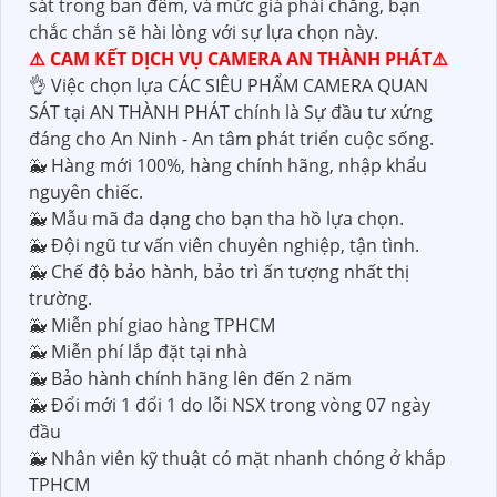
sát trong ban đêm, và mức giá phải chăng, bạn
chắc chắn sẽ hài lòng với sự lựa chọn này.
⚠️ CAM KẾT DỊCH VỤ CAMERA AN THÀNH PHÁT⚠️
👌 Việc chọn lựa CÁC SIÊU PHẨM CAMERA QUAN
SÁT tại AN THÀNH PHÁT chính là Sự đầu tư xứng
đáng cho An Ninh - An tâm phát triển cuộc sống.
🐳 Hàng mới 100%, hàng chính hãng, nhập khẩu
nguyên chiếc.
🐳 Mẫu mã đa dạng cho bạn tha hồ lựa chọn.
🐳 Đội ngũ tư vấn viên chuyên nghiệp, tận tình.
🐳 Chế độ bảo hành, bảo trì ấn tượng nhất thị
trường.
🐳 Miễn phí giao hàng TPHCM
🐳 Miễn phí lắp đặt tại nhà
🐳 Bảo hành chính hãng lên đến 2 năm
🐳 Đổi mới 1 đổi 1 do lỗi NSX trong vòng 07 ngày
đầu
🐳 Nhân viên kỹ thuật có mặt nhanh chóng ở khắp
TPHCM