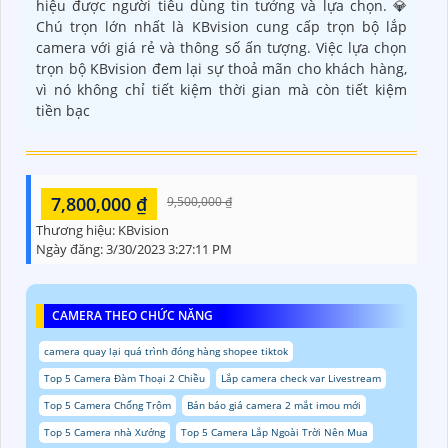
hiệu được người tiêu dùng tin tưởng và lựa chọn. 💎
Chú trọn lớn nhất là KBvision cung cấp trọn bộ lắp
camera với giá rẻ và thông số ấn tượng. Việc lựa chọn
trọn bộ KBvision đem lại sự thoả mãn cho khách hàng,
vì nó không chỉ tiết kiệm thời gian mà còn tiết kiệm
tiền bạc
7,800,000 ₫
9,500,000 ₫
Thương hiệu:
KBvision
Ngày đăng:
3/30/2023 3:27:11 PM
CAMERA THEO CHỨC NĂNG
camera quay lại quá trình đóng hàng shopee tiktok
Top 5 Camera Đàm Thoại 2 Chiều
Lắp camera check var Livestream
Top 5 Camera Chống Trộm
Bản báo giá camera 2 mắt imou mới
Top 5 Camera nhà Xưởng
Top 5 Camera Lắp Ngoài Trời Nên Mua