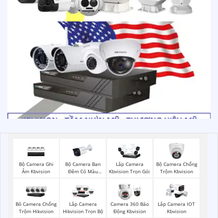
Bộ Camera Ghi
Bộ Camera Ban
Bộ Camera Chống
Lắp Camera
Âm Kbvision
Đêm Có Màu
Trộm Kbvision
Kbvision Trọn Gói
Kbvision
Bô Camera Chống
Lắp Camera
Camera 360 Báo
Lắp Camera IOT
Trộm Hikvision
Hikvision Trọn Bộ
Động Kbvision
Kbvision