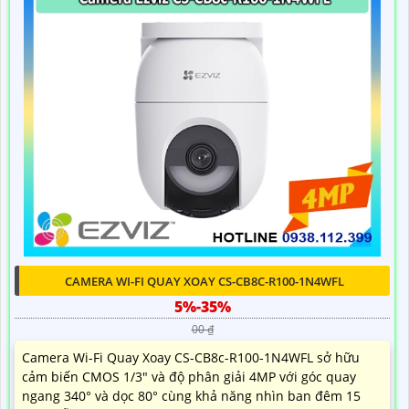
CAMERA WI-FI QUAY XOAY CS-CB8C-R100-1N4WFL
5%-35%
00 ₫
Camera Wi-Fi Quay Xoay CS-CB8c-R100-1N4WFL sở hữu
cảm biến CMOS 1/3" và độ phân giải 4MP với góc quay
ngang 340° và dọc 80° cùng khả năng nhìn ban đêm 15