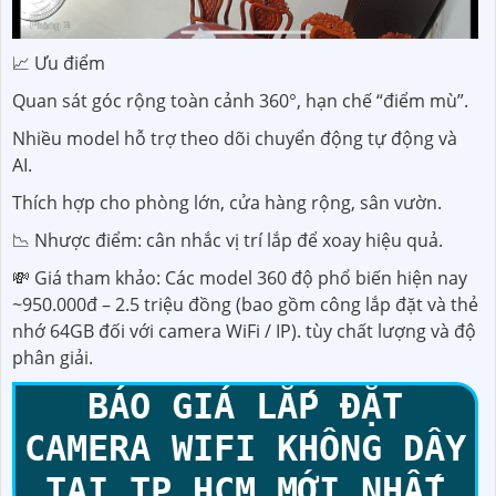
📈 Ưu điểm
Quan sát góc rộng toàn cảnh 360°, hạn chế “điểm mù”.
Nhiều model hỗ trợ theo dõi chuyển động tự động và
AI.
Thích hợp cho phòng lớn, cửa hàng rộng, sân vườn.
📉 Nhược điểm: cân nhắc vị trí lắp để xoay hiệu quả.
💸 Giá tham khảo: Các model 360 độ phổ biến hiện nay
~950.000đ – 2.5 triệu đồng (bao gồm công lắp đặt và thẻ
nhớ 64GB đối với camera WiFi / IP). tùy chất lượng và độ
phân giải.
BÁO GIÁ LẮP ĐẶT
CAMERA WIFI KHÔNG DÂY
TẠI TP.HCM MỚI NHẤT