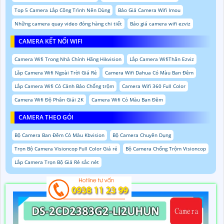
Top 5 Camera Lắp Công Trình Nên Dùng
Báo Giá Camera Wifi Imou
Những camera quay video đóng hàng chi tiết
Báo giá camera wifi ezviz
CAMERA KẾT NỐI WIFI
Camera Wifi Trong Nhà Chính Hãng Hikvision
Lắp Camera WifiThân Ezviz
Lắp Camera Wifi Ngoài Trời Giá Rẻ
Camera Wifi Dahua Có Màu Ban Đêm
Lắp Camera Wifi Có Cảnh Báo Chống trộm
Camera Wifi 360 Full Color
Camera Wifi Độ Phân Giải 2K
Camera Wifi Có Màu Ban Đêm
CAMERA THEO GÓI
Bộ Camera Ban Đêm Có Màu Kbvision
Bộ Camera Chuyên Dụng
Trọn Bộ Camera Visioncop Full Color Giá rẻ
Bộ Camera Chống Trộm Visioncop
Lắp Camera Trọn Bộ Giá Rẻ sắc nét