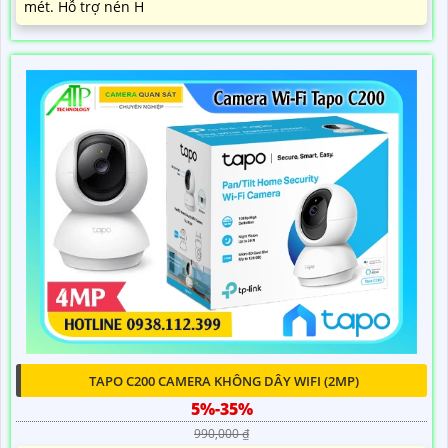
mét. Hỗ trợ nén H
TAPO C200 CAMERA KHÔNG DÂY WIFI (2MP)
5%-35%
990,000 ₫