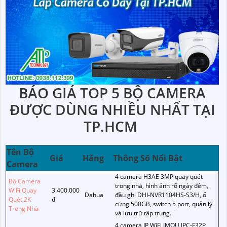
BÁO GIÁ TOP 5 BỘ CAMERA
ĐƯỢC DÙNG NHIỀU NHẤT TẠI
TP.HCM
Tên Bộ
Giá
Hãng
Thông Số Nổi Bật
Camera
4 camera H3AE 3MP quay quét
Bộ Camera
trong nhà, hình ảnh rõ ngày đêm,
WiFi Quay
3.400.000
Dahua
đầu ghi DHI-NVR1104HS-S3/H, ổ
Quét 2K
đ
cứng 500GB, switch 5 port, quản lý
Trong Nhà
và lưu trữ tập trung.
4 camera IP WiFi IMOU IPC-F32P,