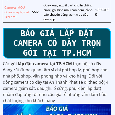
Quay xoay ngoài trời, chuẩn chống
Camera IMOU
nước, ghi hình màu ban đêm, cảnh
1.900.000
Quay Xoay Ngoài
5MP
báo chuyển động, xem trực tiếp
Đ
Trời 5MP
qua app.
BÁO GIÁ LẮP ĐẶT
CAMERA CÓ DÂY TRỌN
GÓI TẠI TP.HCM
Các gói
lắp đặt camera tại TP.HCM
trọn bộ có dây
đang rất được quan tâm vì chi phí hợp lý, phù hợp cho
nhà phố, shop, văn phòng nhỏ và kho hàng. Đối với
dòng camera có dây tại An Thành Phát sẽ đi theo bộ( 4
camera giám sát, đầu ghi, ổ cứng, phụ kiện lắp đặt)
nhằm đáp ứng tốt nhu cầu giá rẻ nhưng vẫn dảm bảo
chất lượng cho khách hàng.