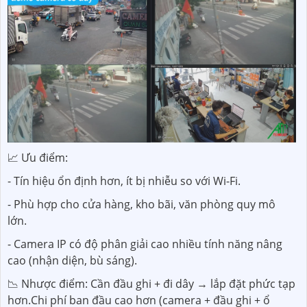
📈 Ưu điểm:
- Tín hiệu ổn định hơn, ít bị nhiễu so với Wi-Fi.
- Phù hợp cho cửa hàng, kho bãi, văn phòng quy mô
lớn.
- Camera IP có độ phân giải cao nhiều tính năng nâng
cao (nhận diện, bù sáng).
📉 Nhược điểm: Cần đầu ghi + đi dây → lắp đặt phức tạp
hơn.Chi phí ban đầu cao hơn (camera + đầu ghi + ổ