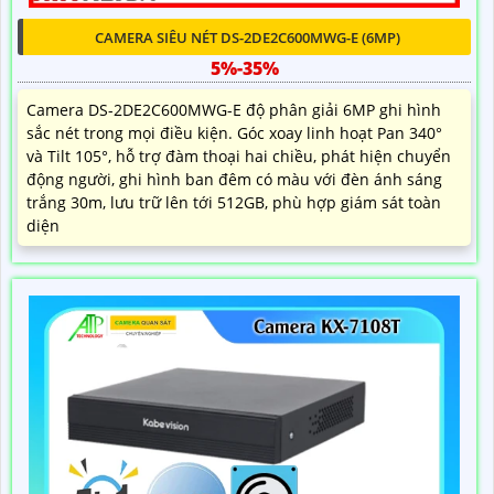
CAMERA SIÊU NÉT DS-2DE2C600MWG-E (6MP)
5%-35%
Camera DS-2DE2C600MWG-E độ phân giải 6MP ghi hình
sắc nét trong mọi điều kiện. Góc xoay linh hoạt Pan 340°
và Tilt 105°, hỗ trợ đàm thoại hai chiều, phát hiện chuyển
động người, ghi hình ban đêm có màu với đèn ánh sáng
trắng 30m, lưu trữ lên tới 512GB, phù hợp giám sát toàn
diện