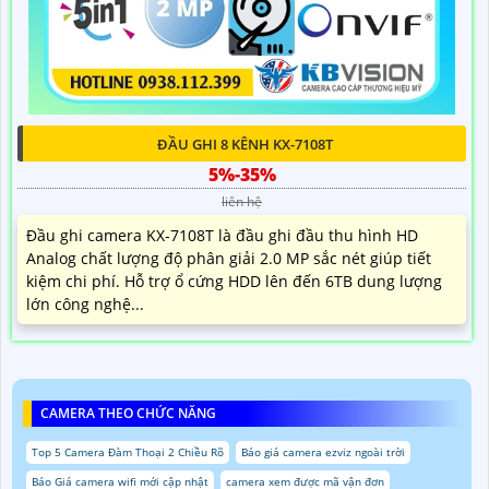
ĐẦU GHI 8 KÊNH KX-7108T
5%-35%
liên hệ
Đầu ghi camera KX-7108T là đầu ghi đầu thu hình HD
Analog chất lượng độ phân giải 2.0 MP sắc nét giúp tiết
kiệm chi phí. Hỗ trợ ổ cứng HDD lên đến 6TB dung lượng
lớn công nghệ...
CAMERA THEO CHỨC NĂNG
Top 5 Camera Đàm Thoại 2 Chiều Rõ
Báo giá camera ezviz ngoài trời
Báo Giá camera wifi mới cập nhật
camera xem được mã vận đơn