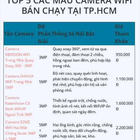
TOP 5 CÁC MẪU CAMERA WIFI
BÁN CHẠY TẠI TP.HCM
Độ
Giá
Tên Camera
Phân
Thông Số Nổi Bật
Tham
Giải
Khảo
Camera
Quay xoay 360°, xem từ xa qua
KBVISION WiFi
điện thoại, đàm thoại 2 chiều,
950.000
3MP
Trong Nhà Quay
hồng ngoại ban đêm, phù hợp lắp
Đ
Xoay 360 - 3MP
trong nhà.
Độ nét cao, quay quét linh hoạt,
Camera DAHUA
phát hiện chuyển động, ghi hình
1.100.000
WiFi Trong Nhà
5MP
thẻ nhớ, phù hợp căn hộ và văn
Đ
5MP
phòng nhỏ.
Camera
Thiết kế ngoài trời, chống nước,
KabeVision Cố
1.600.000
3MP
hình ảnh rõ nét, kết nối WiFi/IP ổn
Định WiFi/IP
Đ
định, quan sát ngày đêm.
Ngoài Trời 3MP
Camera EZVIZ
5MP
Hai ống kính, góc nhìn rộng, chống
WiFi Hai Mắt
2.200.000
+
nước tốt, theo dõi chuyển động,
Chống Nước 5MP
Đ
5MP
phù hợp sân, bãi xe, kho.
+ 5MP