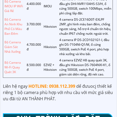
Bộ Camera
4.400.000
đầu ghi DHI-NVR1104HS-S3/H, ổ
IMOU IP WiFi
IMOU
đ
cứng 500GB, switch 100Mbps, miễn
Giá Rẻ
phí công lắp đặt.
Bộ Camera
4 camera DS-2CE16D0T-EXLPF
An Ninh Khu
3.700.000
2MP, ghi hình màu ban đêm, chống
Hikvision
Phố Có Màu
đ
ngược sáng, hỗ trợ 4 chuẩn tín hiệu,
Ban Đêm
chuẩn IP67 chống nước ngoài trời.
4 camera IP DS-2CD1021G1-I, đầu
Bộ Camera
4.700.000
ghi DS-7104NI-Q1/M, ổ cứng
Giám Sát
Hikvision
đ
500GB, switch PoE 4 port, phù hợp
Nhà Xưởng
nhà xưởng và kho bãi.
4 camera EZVIZ H8 quay quét 3K,
Bộ Camera
8.500.000
EZVIZ +
đầu ghi Hikvision DS-7604NXI-K1, ổ
Wi-Fi Quay
đ
Hikvision
cứng 500GB, switch PoE 4 port,
Quét 3K
giám sát diện rộng, độ nét cao.
Liên hệ ngay
HOTLINE: 0938.112.399
dể đưuocj thiết kế
riêng 1 bộ camera phù hợp với nhu cầu với mức giá siêu
ưu đãi từ AN THÀNH PHÁT.