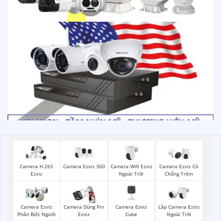
Camera Ezviz 360
Camera Wifi Ezviz
Camera H.265
Camera Ezviz Có
Ngoài Trời
Ezviz
Chống Trộm
Camera Ezviz
Lắp Camera Ezviz
Camera Ezviz
Camera Dùng Pin
Cube
Ngoài Trời
Phân Biệt Người
Ezviz