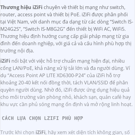
Thương hiệu iZiFi
chuyên về thiết bị mạng như switch,
router, access point và thiết bị PoE. iZiFi được phân phối
tại Việt Nam, với danh mục đa dạng từ các dòng “Switch IS-
M24G2S”, “Switch IS-M8G2G” đến thiết bị WiFi AC, WiFi5.
Thương hiệu định hướng cung cấp giải pháp mạng từ gia
đình đến doanh nghiệp, với giá cả và cấu hình phù hợp thị
trường nội địa.
iZiFi
nổi bật với việc hỗ trợ chuẩn mạng hiện đại, nhiều
cổng LAN/PoE, khả năng xử lý tải lớn và đa người dùng. Ví
dụ “Access Point AP LITE XD6300-P24” của iZiFi hỗ trợ
khoảng 20-40 kết nối đồng thời, tách VLAN/SSID để phân
quyền người dùng. Nhờ đó, iZiFi được ứng dụng hiệu quả
cho môi trường văn phòng nhỏ, khách sạn, quán café hay
khu vực cần phủ sóng mạng ổn định và mở rộng linh hoạt.
CÁCH LỰA CHỌN LZIFI PHÙ HỢP
Trước khi chọn
iZiFi
, hãy xem xét diện tích không gian, số