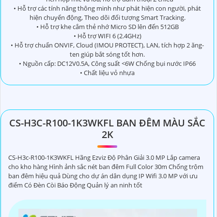
• Hỗ trợ các tính năng thông minh như phát hiện con người, phát
hiện chuyển động, Theo dõi đối tượng Smart Tracking.
• Hỗ trợ khe cắm thẻ nhớ Micro SD lên đến 512GB
• Hỗ trợ WIFI 6 (2.4GHz)
• Hỗ trợ chuẩn ONVIF, Cloud (IMOU PROTECT), LAN, tích hợp 2 ăng-
ten giúp bắt sóng tốt hơn.
• Nguồn cấp: DC12V0.5A, Công suất <6W Chống bụi nước IP66
• Chất liệu vỏ nhựa
CS-H3C-R100-1K3WKFL BAN ĐÊM MÀU SẮC
2K
CS-H3c-R100-1K3WKFL Hãng Ezviz Độ Phân Giải 3.0 MP Lắp camera
cho kho hàng Hình ảnh sắc nét ban đêm Full Color 30m Chống trộm
ban đêm hiệu quả Dùng cho dự án dân dụng IP Wifi 3.0 MP với ưu
điểm Có Đèn Còi Báo Động Quản lý an ninh tốt