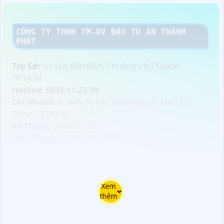
CÔNG TY TNHH TM-DV ĐẦU TƯ AN THÀNH
PHÁT
Trụ Sở:
51 Lũy Bán Bích, Phường Phú Thạnh,
TP.HCM
Hotline: 0938.11.23.99
Chi Nhánh 1:
445/38 Tân Hòa Đông,P. Bình Trị
Đông, TP. HCM
Kỹ Thuật:
0906.855.330
Điện Thoại:
(028) 6688.4949
Xem
thêm