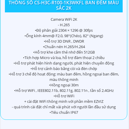
THÔNG SỐ CS-H3C-R100-1K3WKFL BAN ĐÊM MÀU
SẮC 2K
Camera WiFi 2K
- H.265
•Độ phân giải 2304 × 1296 @ 30fps
•Ống kính 4mm@ F2.0, 98°(Chéo), 82° (Ngang)
•Hỗ trợ 3D DNR , DWDR
•Chuấn nén H.265/H.264
•Hỗ trợ khe cắm thẻ nhớ đến 512GB
•Tích hợp Micro và loa, hỗ trợ đàm thoại 2 chiều
•Hỗ trợ phát hiện hình dạng người, phát hiện chuyển động
•Hỗ trợ cảnh báo bằng còi và đèn chớp
•Hỗ trợ 3 chế độ hoạt động: màu ban đêm, hồng ngoại ban đêm,
màu thông minh
•Hồng ngoại 30m
•Hỗ trợ WiFi , IEEE802.11b, 802.11g, 802.11n , tần số 2.4GHz
•Hỗ trợ WiFi
+ cài đặt WiFi thông minh với phần mềm EZVIZ
- quá trình cài đặt chỉ mất vài phút với người lần đầu sử dụng
•Tiêu chuẩn IP67