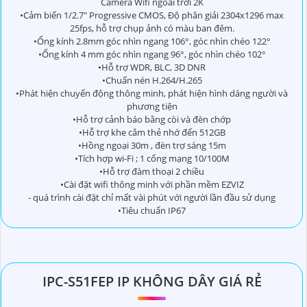
Camera Wifi ngoài trời 2K
•Cảm biến 1/2.7" Progressive CMOS, Độ phân giải 2304x1296 max
25fps, hỗ trợ chụp ảnh có màu ban đêm.
•Ống kính 2.8mm góc nhìn ngang 106°, góc nhìn chéo 122°
•Ống kính 4 mm góc nhìn ngang 96°, góc nhìn chéo 102°
•Hỗ trợ WDR, BLC, 3D DNR
•Chuấn nén H.264/H.265
•Phát hiện chuyển động thông minh, phát hiện hình dáng người và
phương tiện
•Hỗ trợ cảnh báo bằng còi và đèn chớp
•Hỗ trợ khe cắm thẻ nhớ đến 512GB
•Hồng ngoại 30m , đèn trợ sáng 15m
•Tích hợp wi-Fi ; 1 cổng mạng 10/100M
•Hỗ trợ đàm thoại 2 chiều
•Cài đặt wifi thông minh với phần mềm EZVIZ
- quá trình cài đặt chỉ mất vài phút với người lần đầu sử dụng
•Tiêu chuẩn IP67
IPC-S51FEP IP KHÔNG DÂY GIÁ RẺ