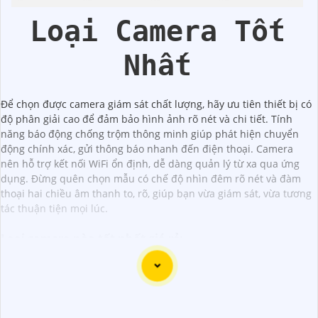
Loại Camera Tốt
Nhất
Để chọn được camera giám sát chất lượng, hãy ưu tiên thiết bị có
độ phân giải cao để đảm bảo hình ảnh rõ nét và chi tiết. Tính
năng báo động chống trộm thông minh giúp phát hiện chuyển
động chính xác, gửi thông báo nhanh đến điện thoại. Camera
nên hỗ trợ kết nối WiFi ổn định, dễ dàng quản lý từ xa qua ứng
dụng. Đừng quên chọn mẫu có chế độ nhìn đêm rõ nét và đàm
thoại hai chiều âm thanh to, rõ, giúp bạn vừa giám sát, vừa tương
tác thuận tiện mọi lúc.
Loại camera nào tốt nhất giá rẻ:
Camera Wifi Không Dây CS-H4-R201-1H3WKFL Wifi
(
1,500,000 ₫
)
Ezviz