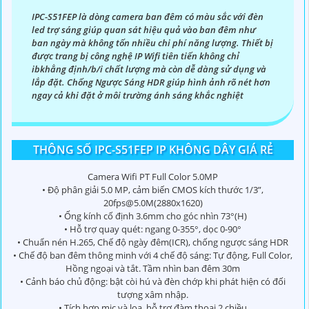
IPC-S51FEP là dòng camera ban đêm có màu sắc với đèn
led trợ sáng giúp quan sát hiệu quả vào ban đêm như
ban ngày mà không tốn nhiều chi phí năng lượng. Thiết bị
được trang bị công nghệ IP Wifi tiên tiến không chỉ
ibkhẳng định/b/i chất lượng mà còn dễ dàng sử dụng và
lắp đặt. Chống Ngược Sáng HDR giúp hình ảnh rõ nét hơn
ngay cả khi đặt ở môi trường ánh sáng khắc nghiệt
THÔNG SỐ IPC-S51FEP IP KHÔNG DÂY GIÁ RẺ
Camera Wifi PT Full Color 5.0MP
• Độ phân giải 5.0 MP, cảm biến CMOS kích thước 1/3”,
20fps@5.0M(2880x1620)
• Ống kính cố định 3.6mm cho góc nhìn 73°(H)
• Hỗ trợ quay quét: ngang 0-355°, dọc 0-90°
• Chuẩn nén H.265, Chế độ ngày đêm(ICR), chống ngược sáng HDR
• Chế độ ban đêm thông minh với 4 chế độ sáng: Tự động, Full Color,
Hồng ngoại và tắt. Tầm nhìn ban đêm 30m
• Cảnh báo chủ động: bật còi hú và đèn chớp khi phát hiện có đối
tượng xâm nhập.
• Tích hợp mic và loa, hỗ trợ đàm thoại 2 chiều