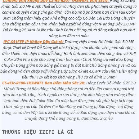
Camera Wifi Không Dây CS-H4-R201-1H3WKFL Wifi Ezviz:
Hãng Ezviz Độ
Phân Giải 3.0 MP được Thiết kế Còi và nháy đèn khi phát hiện chuyển động là
camera chuyên dụng cho gia đình, căn hộ nhà phố Xem ban đêm Full Color
30m Chống trộm hiệu quả Khả năng cao cấp Có Ðèn Còi Báo Động Chuyên
cho chống trộm cấu Hình Phân biệt người và động vật IP Không Dây 3.0 MP
Độ Phân giải Ultra 2k lite cấu Hình Phân biệt người và động vật kết hợp khả
năng ban đêm có màu
IPC-S51FEP IP Không Dây Giá rẻ:
Thương Hiệu Imou Độ Phân Giải 5.0 MP
được Thiết kế Onvif Dễ Dàng kết nối Sử dụng cho khuôn viên giám sát rộng,
điều khiển trên điện thoại dễ dàng Hình ảnh xem ban đêm sáng đẹp với Full
Color 20m Phù hợp cho công trình ban đêm Chức Năng ưu việt Báo Động
Chuyển Động giảm báo động giả trang bị đặt biệt Chủ động phòng vệ với còi
báo động và đèn chớp Wifi Không Dây Ultra 4k lite 4.0 MP cấu Hình Điện năng
tiêu thụ 12V kết hợp khả năng Tiêu cự cố định 3.6mm
CS-H3c-R100-1K3WKFL Ban Đêm Màu Sắc 2K:
Hãng Ezviz Độ Phân Giải 3.0
MP với Trang bị Báo động chủ động bằng còi và đèn lắp camera ngoài trời
như khu phố, công trình ngoài ra còn dùng cho kho hàng nhà xưởng Hình
ảnh ban đêm Full Color 30m Có màu ban đêm giám sát phù hơp tích hợp
chức năng cao cấp Có Đèn Còi Báo Động với Trang bị Báo động chủ động
bằng còi và đèn Wifi Ultra 2k lite thông số có Báo động qua điện thoại khi có
chuyển động khả năng trang bị đàm thoại 2 chiều
THƯƠNG HIỆU IZIFI LÀ GÌ