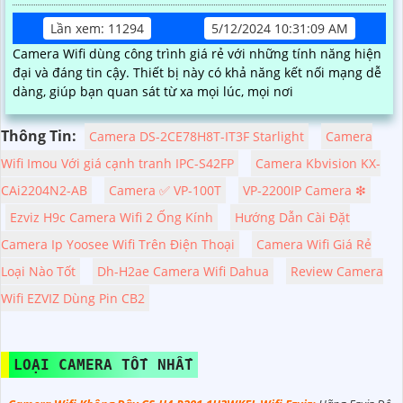
Lần xem: 11294
5/12/2024 10:31:09 AM
Camera Wifi dùng công trình giá rẻ với những tính năng hiện
đại và đáng tin cậy. Thiết bị này có khả năng kết nối mạng dễ
dàng, giúp bạn quan sát từ xa mọi lúc, mọi nơi
Thông Tin:
Camera DS-2CE78H8T-IT3F Starlight
Camera
Wifi Imou Với giá cạnh tranh IPC-S42FP
Camera Kbvision KX-
CAi2204N2-AB
Camera ✅ VP-100T
VP-2200IP Camera ❇
Ezviz H9c Camera Wifi 2 Ống Kính
Hướng Dẫn Cài Đặt
Camera Ip Yoosee Wifi Trên Điện Thoại
Camera Wifi Giá Rẻ
Loại Nào Tốt
Dh-H2ae Camera Wifi Dahua
Review Camera
Wifi EZVIZ Dùng Pin CB2
LOẠI CAMERA TỐT NHẤT