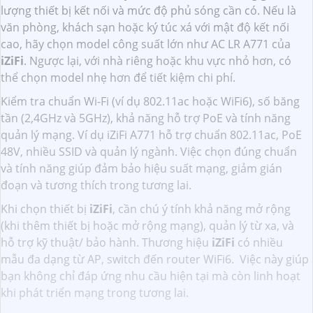
lượng thiết bị kết nối và mức độ phủ sóng cần có. Nếu là
văn phòng, khách sạn hoặc ký túc xá với mật độ kết nối
cao, hãy chọn model công suất lớn như AC LR A771 của
iZiFi
. Ngược lại, với nhà riêng hoặc khu vực nhỏ hơn, có
thể chọn model nhẹ hơn để tiết kiệm chi phí.
Kiểm tra chuẩn Wi-Fi (ví dụ 802.11ac hoặc WiFi6), số băng
tần (2,4GHz và 5GHz), khả năng hỗ trợ PoE và tính năng
quản lý mạng. Ví dụ iZiFi A771 hỗ trợ chuẩn 802.11ac, PoE
48V, nhiều SSID và quản lý ngành. Việc chọn đúng chuẩn
và tính năng giúp đảm bảo hiệu suất mạng, giảm gián
đoạn và tương thích trong tương lai.
Khi chọn thiết bị
iZiFi
, cần chú ý tính khả năng mở rộng
(khi thêm thiết bị hoặc mở rộng mạng), quản lý từ xa, và
hỗ trợ kỹ thuật/ bảo hành. Thương hiệu
iZiFi
có nhiều
mẫu đa dạng từ AP, switch đến router WiFi6. Việc này giúp
bạn không chỉ đáp ứng nhu cầu hiện tại mà còn linh hoạt
khi phát triển mạng trong tương lai.