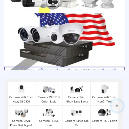
Camera Wifi Ezviz
Camera Wifi Ezviz
Camera Wifi Full
Camera Siêu
Xoay 360 Độ
Ngoài Trời
Color Ezviz
Nhạy Sáng Ezviz
Camera Ezviz Giá
Camera Ezviz
Camera H.265
Camera POE Ezviz
Rẻ
Phân Biệt Người
Ezviz