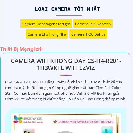
(
1,650,000 ₫
)
IPC-S51FEP IP Không Dây Giá Rẻ
LOẠI CAMERA TỐT NHẤT
(
1,500,000 ₫
)
CS-H3c-R100-1K3WKFL Ban Đêm Màu Sắc 2K
Camera Hdparagon Starlight
Camera Ip AI Vantech
Loại Camera Tốt Nhất
Camera Lắp Trong Nhà
Camera TIOC Dahua
Thiết Bị Mạng Izifi
CAMERA WIFI KHÔNG DÂY CS-H4-R201-
1H3WKFL WIFI EZVIZ
CS-H4-R201-1H3WKFL Hãng Ezviz Độ Phân Giải 3.0 MP Thiết kế của
camera mỹ thuật nhỏ gọn Công nghệ giám sát ban đêm Full Color
30m Có màu ban đêm giám sát phù hơp Wifi 3.0 MP Độ Phân giải
Ultra 2k lite Với trang bị chức năng Có Ðèn Còi Báo Động thông minh