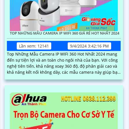
TOP NHỮNG MẪU CAMERA IP WIFI 360 GIÁ RẺ HOT NHẤT 2024
Lần xem: 12141
9/4/2024 3:42:16 PM
Top Những Mẫu Camera IP WIFI 360 Hot Nhất 2024 mang
đến sự tiện lợi và an toàn cho ngôi nhà của bạn. Với công
nghệ tiên tiến, khả năng xoay 360 độ, độ phân giải cao và
khả năng kết nối không dây, các mẫu camera này giúp bạn
dễ dàng quan sát mọi góc cạnh, bảo vệ tài sản và gia đình
một cách hiệu quả