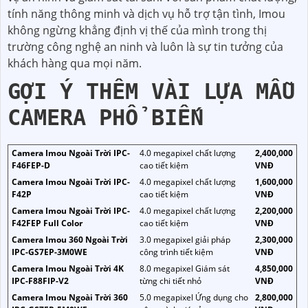
tính năng thông minh và dịch vụ hỗ trợ tận tình, Imou
không ngừng khẳng định vị thế của mình trong thị
trường công nghệ an ninh và luôn là sự tin tưởng của
khách hàng qua mọi năm.
GỢI Ý THÊM VÀI LỰA MẪU
CAMERA PHỔ BIẾN
Camera Imou Ngoài Trời IPC-
4.0 megapixel chất lượng
2,400,000
F46FEP-D
cao tiết kiệm
VNĐ
Camera Imou Ngoài Trời IPC-
4.0 megapixel chất lượng
1,600,000
F42P
cao tiết kiệm
VNĐ
Camera Imou Ngoài Trời IPC-
4.0 megapixel chất lượng
2,200,000
F42FEP Full Color
cao tiết kiệm
VNĐ
Camera Imou 360 Ngoài Trời
3.0 megapixel giải pháp
2,300,000
IPC-GS7EP-3M0WE
công trình tiết kiệm
VNĐ
Camera Imou Ngoài Trời 4K
8.0 megapixel Giám sát
4,850,000
IPC-F88FIP-V2
từng chi tiết nhỏ
VNĐ
Camera Imou Ngoài Trời 360
5.0 megapixel Ứng dụng cho
2,800,000