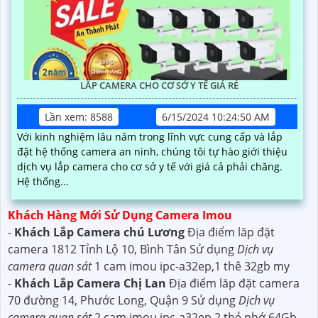
LẮP CAMERA CHO CƠ SỞ Y TẾ GIÁ RẺ
Lần xem: 8588
6/15/2024 10:24:50 AM
Với kinh nghiệm lâu năm trong lĩnh vực cung cấp và lắp
đặt hệ thống camera an ninh, chúng tôi tự hào giới thiệu
dịch vụ lắp camera cho cơ sở y tế với giá cả phải chăng.
Hệ thống...
Khách Hàng Mới Sử Dụng Camera Imou
-
Khách Lắp Camera chú Lương
Địa điểm lăp đặt
camera 1812 Tỉnh Lộ 10, Bình Tân Sử dụng
Dịch vụ
camera quan sát
1 cam imou ipc-a32ep,1 thê 32gb my
-
Khách Lắp Camera Chị Lan
Địa điểm lăp đặt camera
70 đường 14, Phước Long, Quận 9 Sử dụng
Dịch vụ
camera quan sát
2 cam imou ipc-a32ep,2 thẻ nhớ 64Gb