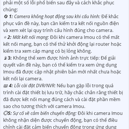
phải một số lỗi phổ biến sau đây và cách khắc phục
chúng:
🔄
1:
Camera không hoạt động sau khi cấu hình:
Để khắc
phục vấn đề này, bạn cần kiểm tra kết nối nguồn điện
và xem xét lại quy trình cấu hình đúng cho camera.
⭐
2:
Mất kết nối mạng:
Đôi khi camera Imou có thể mất
kết nối mạng, bạn có thể thử khởi động lại router hoặc
kiểm tra xem cáp mạng có bị lỏng không.
📡
3:
Không thể xem được hình ảnh trực tiếp: Để giải
quyết vấn đề này, bạn có thể kiểm tra xem ứng dụng
Imou đã được cập nhật phiên bản mới nhất chưa hoặc
kết nối lại camera.
📖
4:
Lỗi cài đặt DVR/NVR:
Nếu bạn gặp lỗi trong quá
trình cài đặt thiết bị lưu trữ, hãy chắc chắn rằng thiết bị
đã được kết nối mạng đúng cách và cài đặt phần mềm
sao cho tương thích với camera Imou.
💮
5:
Sự cố về cảm biến chuyển động:
Đôi khi camera Imou
không nhận diện được chuyển động, bạn có thể điều
chỉnh cài đặt cảm biến chuyển động trong ứng dụng