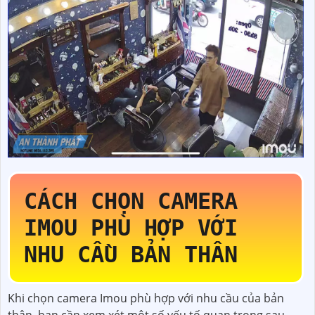
CÁCH CHỌN CAMERA
IMOU PHÙ HỢP VỚI
NHU CẦU BẢN THÂN
Khi chọn camera Imou phù hợp với nhu cầu của bản
thân, bạn cần xem xét một số yếu tố quan trọng sau