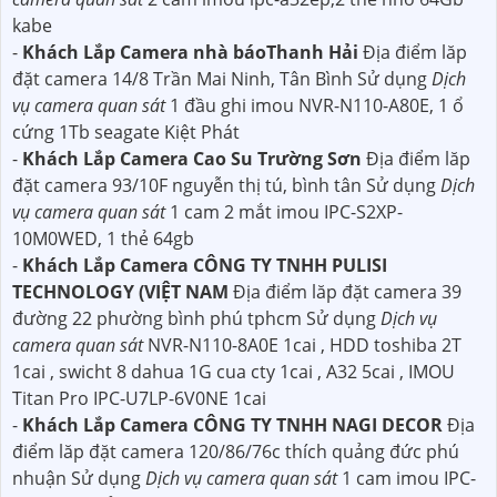
kabe
-
Khách Lắp Camera nhà báoThanh Hải
Địa điểm lăp
đặt camera 14/8 Trần Mai Ninh, Tân Bình Sử dụng
Dịch
vụ camera quan sát
1 đầu ghi imou NVR-N110-A80E, 1 ổ
cứng 1Tb seagate Kiệt Phát
-
Khách Lắp Camera Cao Su Trường Sơn
Địa điểm lăp
đặt camera 93/10F nguyễn thị tú, bình tân Sử dụng
Dịch
vụ camera quan sát
1 cam 2 mắt imou IPC-S2XP-
10M0WED, 1 thẻ 64gb
-
Khách Lắp Camera CÔNG TY TNHH PULISI
TECHNOLOGY (VIỆT NAM
Địa điểm lăp đặt camera 39
đường 22 phường bình phú tphcm Sử dụng
Dịch vụ
camera quan sát
NVR-N110-8A0E 1cai , HDD toshiba 2T
1cai , swicht 8 dahua 1G cua cty 1cai , A32 5cai , IMOU
Titan Pro IPC-U7LP-6V0NE 1cai
-
Khách Lắp Camera CÔNG TY TNHH NAGI DECOR
Địa
điểm lăp đặt camera 120/86/76c thích quảng đức phú
nhuận Sử dụng
Dịch vụ camera quan sát
1 cam imou IPC-