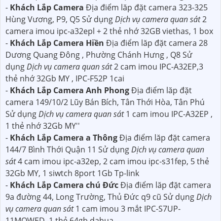
-
Khách Lắp Camera
Địa điểm lăp đặt camera 323-325
Hùng Vương, P9, Q5 Sử dụng
Dịch vụ camera quan sát
2
camera imou ipc-a32epl + 2 thẻ nhớ 32GB viethas, 1 box
-
Khách Lắp Camera Hiền
Địa điểm lăp đặt camera 28
Dương Quang Đông , Phường Chánh Hưng , Q8 Sử
dụng
Dịch vụ camera quan sát
2 cam imou IPC-A32EP,3
thẻ nhớ 32Gb MY , IPC-F52P 1cai
-
Khách Lắp Camera Anh Phong
Địa điểm lăp đặt
camera 149/10/2 Lũy Bán Bích, Tân Thới Hòa, Tân Phú
Sử dụng
Dịch vụ camera quan sát
1 cam imou IPC-A32EP ,
1 thẻ nhớ 32Gb MY''
-
Khách Lắp Camera a Thông
Địa điểm lăp đặt camera
144/7 Bình Thới Quận 11 Sử dụng
Dịch vụ camera quan
sát
4 cam imou ipc-a32ep, 2 cam imou ipc-s31fep, 5 thẻ
32Gb MY, 1 siwtch 8port 1Gb Tp-link
-
Khách Lắp Camera chú Đức
Địa điểm lăp đặt camera
9a đường 44, Long Trường, Thủ Đức q9 cũ Sử dụng
Dịch
vụ camera quan sát
1 cam imou 3 mắt IPC-S7UP-
11MOWED, 1 thẻ 64gb dahua