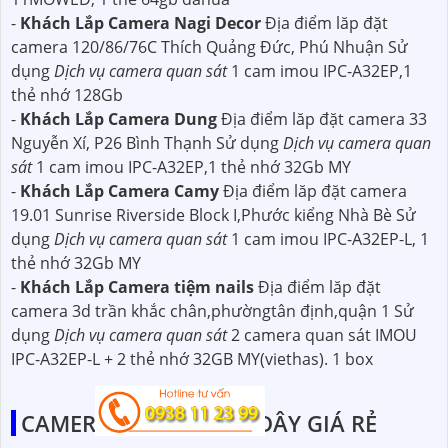
-
Khách Lắp Camera Nagi Decor
Địa điểm lăp đặt
camera 120/86/76C Thích Quảng Đức, Phú Nhuận Sử
dụng
Dịch vụ camera quan sát
1 cam imou IPC-A32EP,1
thẻ nhớ 128Gb
-
Khách Lắp Camera Dung
Địa điểm lăp đặt camera 33
Nguyễn Xí, P26 Bình Thạnh Sử dụng
Dịch vụ camera quan
sát
1 cam imou IPC-A32EP,1 thẻ nhớ 32Gb MY
-
Khách Lắp Camera Camy
Địa điểm lăp đặt camera
19.01 Sunrise Riverside Block I,Phước kiểng Nhà Bè Sử
dụng
Dịch vụ camera quan sát
1 cam imou IPC-A32EP-L, 1
thẻ nhớ 32Gb MY
-
Khách Lắp Camera tiệm nails
Địa điểm lăp đặt
camera 3d trần khắc chân,phườngtân định,quận 1 Sử
dụng
Dịch vụ camera quan sát
2 camera quan sát IMOU
IPC-A32EP-L + 2 thẻ nhớ 32GB MY(viethas). 1 box
CAMERA WIFI KHÔNG DÂY GIÁ RẺ