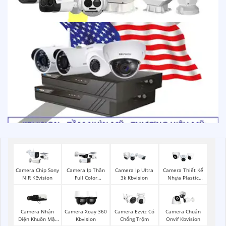
Camera Chip Sony
Camera Ip Thân
Camera Ip Ultra
Camera Thiết Kế
NIR KBvision
Full Color
3k Kbvision
Nhựa Plastic
Kbvision
Kbvision
Camera Nhận
Camera Xoay 360
Camera Ezviz Có
Camera Chuẩn
Diện Khuôn Mặt
Kbvision
Chống Trộm
Onvif Kbvision