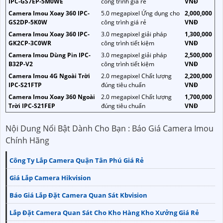
IPC-GS7EP-5M0WE
công trình giá rẻ
VNĐ
Camera Imou Xoay 360 IPC-
5.0 megapixel Ứng dụng cho
2,000,000
GS2DP-5K0W
công trình giá rẻ
VNĐ
Camera Imou Xoay 360 IPC-
3.0 megapixel giải pháp
1,300,000
GK2CP-3C0WR
công trình tiết kiệm
VNĐ
Camera Imou Dùng Pin IPC-
3.0 megapixel giải pháp
2,500,000
B32P-V2
công trình tiết kiệm
VNĐ
Camera Imou 4G Ngoài Trời
2.0 megapixel Chất lượng
2,200,000
IPC-S21FTP
đúng tiêu chuẩn
VNĐ
Camera Imou Xoay 360 Ngoài
2.0 megapixel Chất lượng
1,700,000
Trời IPC-S21FEP
đúng tiêu chuẩn
VNĐ
Nội Dung Nổi Bật Dành Cho Bạn : Báo Giá Camera Imou
Chính Hãng
Công Ty Lắp Camera Quận Tân Phú Giá Rẻ
Giá Lắp Camera Hikvision
Báo Giá Lắp Đặt Camera Quan Sát Kbvision
Lắp Đặt Camera Quan Sát Cho Kho Hàng Kho Xưởng Giá Rẻ