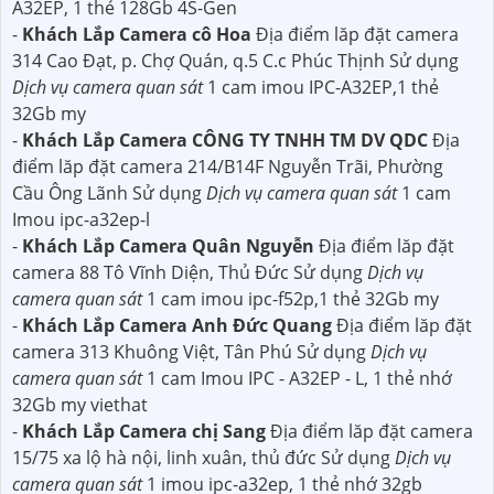
A32EP, 1 thẻ 128Gb 4S-Gen
-
Khách Lắp Camera cô Hoa
Địa điểm lăp đặt camera
314 Cao Đạt, p. Chợ Quán, q.5 C.c Phúc Thịnh Sử dụng
Dịch vụ camera quan sát
1 cam imou IPC-A32EP,1 thẻ
32Gb my
-
Khách Lắp Camera CÔNG TY TNHH TM DV QDC
Địa
điểm lăp đặt camera 214/B14F Nguyễn Trãi, Phường
Cầu Ông Lãnh Sử dụng
Dịch vụ camera quan sát
1 cam
Imou ipc-a32ep-l
-
Khách Lắp Camera Quân Nguyễn
Địa điểm lăp đặt
camera 88 Tô Vĩnh Diện, Thủ Đức Sử dụng
Dịch vụ
camera quan sát
1 cam imou ipc-f52p,1 thẻ 32Gb my
-
Khách Lắp Camera Anh Đức Quang
Địa điểm lăp đặt
camera 313 Khuông Việt, Tân Phú Sử dụng
Dịch vụ
camera quan sát
1 cam Imou IPC - A32EP - L, 1 thẻ nhớ
32Gb my viethat
-
Khách Lắp Camera chị Sang
Địa điểm lăp đặt camera
15/75 xa lộ hà nội, linh xuân, thủ đức Sử dụng
Dịch vụ
camera quan sát
1 imou ipc-a32ep, 1 thẻ nhớ 32gb