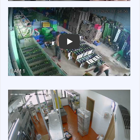
phù hợp, kết hợp với công nghệ AI, bạn sẽ có một
hệ thống giám sát thông minh, đáng tin cậy và hiệu
quả cho xưởng sản xuất của mình. Hãy lắp camera
ngay để bảo vệ và giám sát xưởng sản xuất của bạn
một cách tốt nhất.