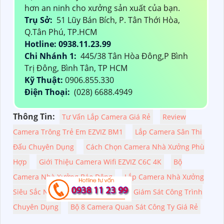
CÔNG TY TNHH TM-
DV AN THÀNH PHÁT
An Thành Phát là nhà cung cấp hàng đầu về
lắp camera xưởng sản xuất trọn bộ với đầy
đủ thông tin chính hãng. Chúng tôi cam kết
bán giá rẻ và bảo hành chính hãng, ổn hơn sự
hài lòng của khách hàng. Với dịch vụ tốt nhất,
chúng tôi đem đến cho bạn những giải pháp
an ninh toàn diện cho xưởng sản xuất. Đến
với chúng tôi, bạn sẽ được tư vấn và hỗ trợ kỹ
thuật chuyên nghiệp, ổn hơn hiệu suất lắp
đặt tối ưu. Hãy đến với An Thành Phát để ổn
hơn an ninh cho xưởng sản xuất của bạn.