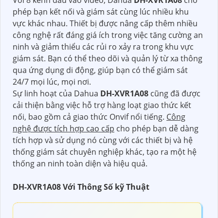
chi tiết nhỏ nhất như khuôn mặt, biển số xe, hay
hình ảnh các vật thể trong khu vực quan sát.
Đầu ghi hình Dahua
DH-XVR1A08
được thiết kế để
hoạt động ổn định và bền bỉ trong môi trường cực
đoan. Với khả năng chống nhiễu và quản lý hiệu
quả các nhiễu điện từ, sản phẩm khẳng định cho
việc ghi hình chất lượng cao mà không bị giảm chất
lượng hay mất dữ liệu.
Với 8 kênh đầu vào video, Dahua
DH-XVR1A08
cho
phép bạn kết nối và giám sát cùng lúc nhiều khu
vực khác nhau. Thiết bị được nâng cấp thêm nhiều
công nghệ rất đáng giá ích trong việc tăng cường an
ninh và giảm thiểu các rủi ro xảy ra trong khu vực
giám sát. Bạn có thể theo dõi và quản lý từ xa thông
qua ứng dụng di động, giúp bạn có thể giám sát
24/7 mọi lúc, mọi nơi.
Sự linh hoạt của Dahua
DH-XVR1A08
cũng đã được
cải thiện bằng việc hỗ trợ hàng loạt giao thức kết