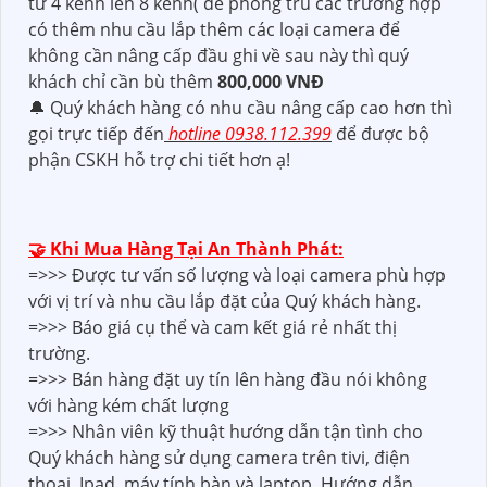
(VNĐ)
Nâng cấp ổ cứng từ 500GB lên 2. 000 GB (2TB) (lưu
28 ngày-29 ngày) khách hàng bù thêm
1.500.000
(VNĐ)
Lưu ý :Thông số áp dụng cho cam 2.0 có thể thay
đổi tăng hoặc giảm số ngày tuỳ theo số lượng cam
ít hơn và độ phân giải..
Đối với đầu ghi để có thể lắp thêm camera giám sát
từ 4 kênh lên 8 kênh( để phòng trù các trường hợp
có thêm nhu cầu lắp thêm các loại camera để
không cần nâng cấp đầu ghi về sau này thì quý
khách chỉ cần bù thêm
800,000 VNĐ
🔔 Quý khách hàng có nhu cầu nâng cấp cao hơn thì
gọi trực tiếp đến
hotline 0938.112.399
để được bộ
phận CSKH hỗ trợ chi tiết hơn ạ!
🤝 Khi Mua Hàng Tại An Thành Phát: