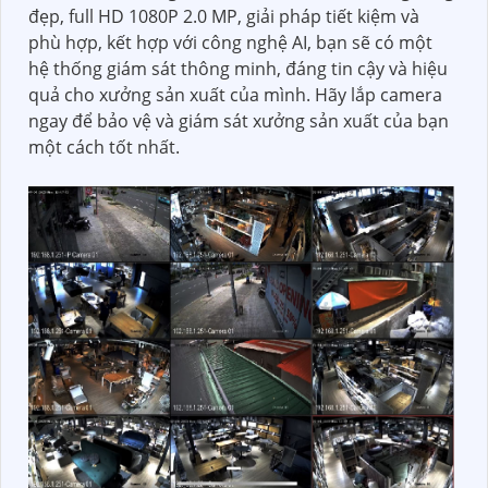
Bên cạnh đó, một giải pháp tiết kiệm và phù hợp
cũng là một yếu tố quan trọng. Camera xưởng sản
xuất trọn bộ không chỉ mang lại chất lượng và hiệu
suất tốt mà còn tiết kiệm được chi phí. Bạn có thể
chọn lựa các loại camera có tính năng tiết kiệm
năng lượng, không cần đầu tư quá nhiều vào việc
lắp đặt và bảo trì.
Điểm nổi bật của hệ thống camera xưởng sản xuất
trọn bộ chính là công nghệ AI. Công nghệ AI
(Artificial Intelligence) giúp cho việc giám sát và
quản lý xưởng sản xuất trở nên thông minh hơn. Hệ
thống camera tích hợp AI có thể nhận dạng và phân
loại các vật thể, nhận diện khuôn mặt, nhận biết sự
di chuyển và cảnh báo sự cố nhanh chóng. Những
trang bị mới được tích hợp đem lại lợi ích cho bạn
quản lý xưởng hiệu quả hơn, tự tin an ninh và nâng
cao năng suất làm việc.
Với camera xưởng sản xuất trọn bộ chất lượng sáng
đẹp, full HD 1080P 2.0 MP, giải pháp tiết kiệm và