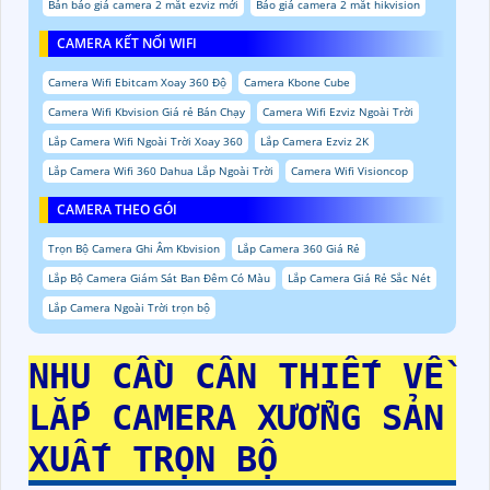
Bản báo giá camera 2 mắt ezviz mới
Báo giá camera 2 mắt hikvision
CAMERA KẾT NỐI WIFI
Camera Wifi Ebitcam Xoay 360 Độ
Camera Kbone Cube
Camera Wifi Kbvision Giá rẻ Bán Chạy
Camera Wifi Ezviz Ngoài Trời
Lắp Camera Wifi Ngoài Trời Xoay 360
Lắp Camera Ezviz 2K
Lắp Camera Wifi 360 Dahua Lắp Ngoài Trời
Camera Wifi Visioncop
CAMERA THEO GÓI
Trọn Bộ Camera Ghi Âm Kbvision
Lắp Camera 360 Giá Rẻ
Lắp Bộ Camera Giám Sát Ban Đêm Có Màu
Lắp Camera Giá Rẻ Sắc Nét
Lắp Camera Ngoài Trời trọn bộ
NHU CẦU CÂN THIẾT VỀ
LẮP CAMERA XƯỞNG SẢN
XUẤT TRỌN BỘ