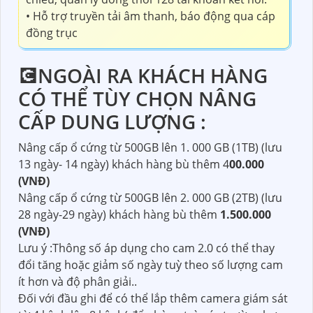
hỗ trợ lên đến camera 5MP với chuẩn tương tích
Onvif 16.12
• Hỗ trợ 1 ổ cứng tối đa 6TB, 2 cổng usb 2.0, 1
cổng mạng RJ45 (100Mbps), hỗ trợ điều kiển
quay quét 3D thông minh với giao thức Dahua
• Hỗ trợ xem lại và trực tiếp qua mạng máy tính
thiết bị di động, hỗ trợ cấu hình thông minh qua
P2P, 1 cổng audio vào ra hỗ trợ đàm thoại hai
chiều, quản lý đồng thời 128 tài khoản kết nối.
• Hỗ trợ truyền tải âm thanh, báo động qua cáp
đồng trục
💽NGOÀI RA KHÁCH HÀNG
CÓ THỂ TÙY CHỌN NÂNG
CẤP DUNG LƯỢNG :
Nâng cấp ổ cứng từ 500GB lên 1. 000 GB (1TB) (lưu
13 ngày- 14 ngày) khách hàng bù thêm 4
00.000