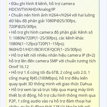
nối, bao gồm cả giao thức Onvif nổi tiếng.
Công
nghệ được tích hợp cao cấp
cho phép bạn dễ dàng
tích hợp và sử dụng nó cùng với các thiết bị và hệ
thống giám sát chuyên nghiệp khác, tạo ra một hệ
thống an ninh toàn diện và hiệu quả.
DH-XVR1A08 Với Thông Số kỹ Thuật
• Đầu ghi hình 8 kênh, hỗ trợ camera
HDCVI/TVI/AHD/Analog/IP
• Chuẩn nén hình ảnh H264+/H264 với hai luồng
dữ liệu độ phân giải 1080P@25/30fps,
720P@25/30fps
• Hỗ trợ ghi hình camera độ phân giải: Kênh số
1: 1080N/720P(1~25/30fps), các kênh khác
1080N(1~12fps)/720P(1~15fps);
960H/D1/HD1/BCIF/CIF/QCIF(1~25/30fps)
• Hỗ trợ kết nối nhiều nhãn hiệu camera IP (8+2)