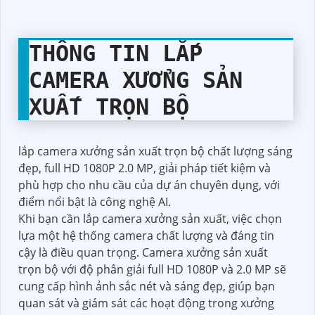
Dome Dahua
2,980,000 VNĐ Với Chức Năng Độ phân giải 2.0 MP
DH-IPC-
Xem ban đêm Hồng Ngoại 50m
HDBW3241EP-
S
2,980,000 VNĐ Chất Lượng Hình 2.0 MP FULL HD
Camera dahua
1080P Sắc nét tiết kiệm chi phí Dahua công nghệ
DH-IPC-
luôn được ứng dụng trong từng sản phẩm của minh
HFW3241EP-
Xem ban đêm Hồng Ngoại 50m IP POE Tại An
AS
Thành Phát