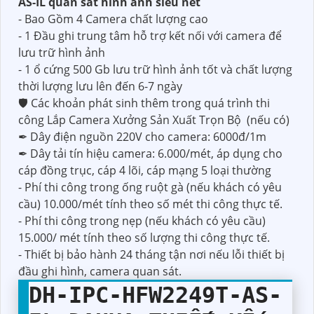
AS-IL quan sát hình ảnh siêu nét
- Bao Gồm 4 Camera chất lượng cao
- 1 Đầu ghi trung tâm hỗ trợ kết nối với camera để
lưu trữ hình ảnh
- 1 ổ cứng 500 Gb lưu trữ hình ảnh tốt và chất lượng
thời lượng lưu lên đến 6-7 ngày
🛡 Các khoản phát sinh thêm trong quá trình thi
công Lắp Camera Xưởng Sản Xuất Trọn Bộ (nếu có)
✒ Dây điện nguồn 220V cho camera: 6000đ/1m
✒ Dây tải tín hiệu camera: 6.000/mét, áp dụng cho
cáp đồng trục, cáp 4 lõi, cáp mạng 5 loại thường
- Phí thi công trong ống ruột gà (nếu khách có yêu
cầu) 10.000/mét tính theo số mét thi công thực tế.
- Phí thi công trong nẹp (nếu khách có yêu cầu)
15.000/ mét tính theo số lượng thi công thực tế.
- Thiết bị bảo hành 24 tháng tận nơi nếu lỗi thiết bị
đầu ghi hình, camera quan sát.
DH-IPC-HFW2249T-AS-