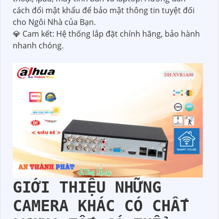
=>>> Được tư vấn số lượng và loại camera phù hợp
với vị trí và nhu cầu lắp đặt của Quý khách hàng.
=>>> Báo giá cụ thể và cam kết giá rẻ nhất thị
trường.
=>>> Bán hàng đặt uy tín lên hàng đầu nói không
với hàng kém chất lượng
=>>> Nhân viên kỹ thuật hướng dẫn tận tình cho
Quý khách hàng sử dụng camera trên tivi, điện
thoại, Ipad, máy tính bàn và laptop. Hướng dẫn
cách đổi mật khẩu để bảo mật thông tin tuyệt đối
cho Ngôi Nhà của Bạn.
💎 Cam kết: Hệ thống lắp đặt chính hãng, bảo hành
nhanh chóng.