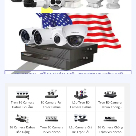
Trọn Bộ Camera
Bộ Camera Full
Trọn Bộ Camera
Lắp Trọn Bộ
Dahua Ghi Âm
Color Dahua
Dahua Chống
Camera Dahua
Trộm
Trọn Bộ Camera
Bộ Camera Chống
Bộ Camera Dahua
Lắp Camera Giá
Ip Visioncop
Trộm Visioncop
Báo Động
Rẻ Trọn Gói