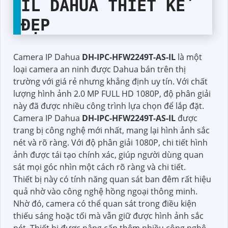
IL
DAHUA THIẾT KẾ
ĐẸP
Camera IP Dahua
DH-IPC-HFW2249T-AS-IL
là một
loại camera an ninh được Dahua bán trên thị
trường với giá rẻ nhưng khẳng định uy tín. Với chất
lượng hình ảnh 2.0 MP FULL HD 1080P, độ phân giải
này đã được nhiều công trình lựa chọn để lắp đặt.
Camera IP Dahua
DH-IPC-HFW2249T-AS-IL
được
trang bị công nghệ mới nhất, mang lại hình ảnh sắc
nét và rõ ràng. Với độ phân giải 1080P, chi tiết hình
ảnh được tái tạo chính xác, giúp người dùng quan
sát mọi góc nhìn một cách rõ ràng và chi tiết.
Thiết bị này có tính năng quan sát ban đêm rất hiệu
quả nhờ vào công nghệ hồng ngoại thông minh.
Nhờ đó, camera có thể quan sát trong điều kiện
thiếu sáng hoặc tối mà vẫn giữ được hình ảnh sắc