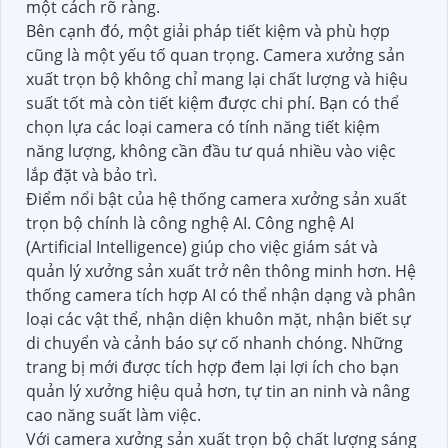
THÔNG TIN
LẮP
CAMERA XƯỞNG SẢN
XUẤT TRỌN BỘ
lắp camera xưởng sản xuất trọn bộ chất lượng sáng
đẹp, full HD 1080P 2.0 MP, giải pháp tiết kiệm và
phù hợp cho nhu cầu của dự án chuyên dụng, với
điểm nổi bật là công nghệ AI.
Khi bạn cần lắp camera xưởng sản xuất, việc chọn
lựa một hệ thống camera chất lượng và đáng tin
cậy là điều quan trọng. Camera xưởng sản xuất
trọn bộ với độ phân giải full HD 1080P và 2.0 MP sẽ
cung cấp hình ảnh sắc nét và sáng đẹp, giúp bạn
quan sát và giám sát các hoạt động trong xưởng
một cách rõ ràng.