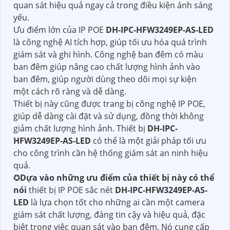
quan sát hiệu quả ngay cả trong điều kiện ánh sáng
yếu.
Ưu điểm lớn của IP POE
DH-IPC-HFW3249EP-AS-LED
là công nghệ AI tích hợp, giúp tối ưu hóa quá trình
giám sát và ghi hình. Công nghệ ban đêm có màu
ban đêm giúp nâng cao chất lượng hình ảnh vào
ban đêm, giúp người dùng theo dõi mọi sự kiện
một cách rõ ràng và dễ dàng.
Thiết bị này cũng được trang bị công nghệ IP POE,
giúp dễ dàng cài đặt và sử dụng, đồng thời không
giảm chất lượng hình ảnh. Thiết bị
DH-IPC-
HFW3249EP-AS-LED
có thể là một giải pháp tối ưu
cho công trình cần hệ thống giám sát an ninh hiệu
quả.
✪
Dựa vào những ưu điểm của thiết bị này có thể
nói
thiết bị IP POE sắc nét
DH-IPC-HFW3249EP-AS-
LED
là lựa chọn tốt cho những ai cần một camera
giám sát chất lượng, đáng tin cậy và hiệu quả, đặc
biệt trong việc quan sát vào ban đêm. Nó cung cấp