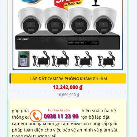
LẮP ĐẶT CAMERA PHÒNG KHÁM GHI ÂM
12,242,000 ₫
16,660,000 ₫
góp phần nâng cao chất lượng và hiệu suất của hệ
thống camera giám sát. Thiết kế trọn bộ lắp đặt
camera phòng khám ghi âm Hikvision cung cấp giải
pháp toàn diện cho việc bảo vệ an ninh và giám sát
trong môi trường y tế