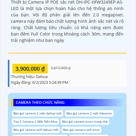
Thiết bị Camera IP POE sắc nét DH-IPC-HFW3249EP-AS-
LED là một lựa chọn hoàn hảo cho hệ thống an ninh
của bạn. Với độ phân giải lên đến 2.0 megapixel,
camera này đảm bảo chất lượng hình ảnh sắc nét và rõ
ràng. Chất lượng tiêu chuẩn, có khả năng xem được
ban đêm Full Color trong khoảng cách 30m, mang đến
trải nghiệm như ban ngày
3,900,000 ₫
5,611,000 ₫
Thương hiệu:
Dahua
Ngày đăng:
6/2/2023 5:24:39 PM
CAMERA THEO CHỨC NĂNG
Báo giá camera 2 mắt dahua mới
Báo giá camera 2 mắt hikvision
Top 5 Camera 2 Mắt Nên Mua
Báo giá camera ezviz trong nhà
Báo giá camera wifi dahua mới
Báo giá camera wifi ezviz