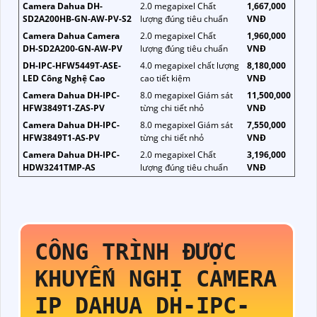
Camera Dahua DH-
2.0 megapixel Chất
1,667,000
SD2A200HB-GN-AW-PV-S2
lượng đúng tiêu chuẩn
VNĐ
Camera Dahua Camera
2.0 megapixel Chất
1,960,000
DH-SD2A200-GN-AW-PV
lượng đúng tiêu chuẩn
VNĐ
DH-IPC-HFW5449T-ASE-
4.0 megapixel chất lượng
8,180,000
LED Công Nghệ Cao
cao tiết kiệm
VNĐ
Camera Dahua DH-IPC-
8.0 megapixel Giám sát
11,500,000
HFW3849T1-ZAS-PV
từng chi tiết nhỏ
VNĐ
Camera Dahua DH-IPC-
8.0 megapixel Giám sát
7,550,000
HFW3849T1-AS-PV
từng chi tiết nhỏ
VNĐ
Camera Dahua DH-IPC-
2.0 megapixel Chất
3,196,000
HDW3241TMP-AS
lượng đúng tiêu chuẩn
VNĐ
CÔNG TRÌNH ĐƯỢC
KHUYẾN NGHỊ CAMERA
IP DAHUA
DH-IPC-