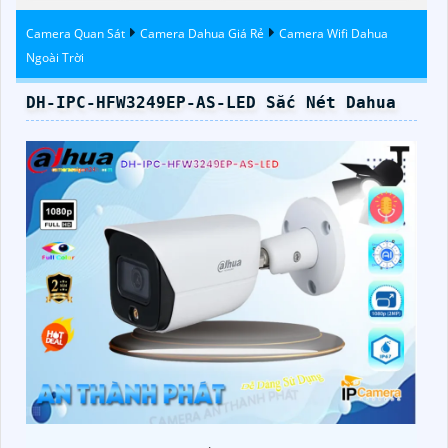
Camera Quan Sát
Camera Dahua Giá Rẻ
Camera Wifi Dahua
Ngoài Trời
DH-IPC-HFW3249EP-AS-LED Sắc Nét Dahua