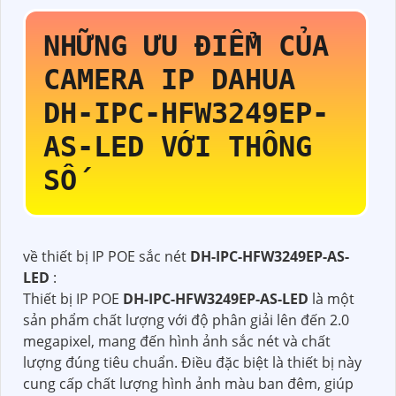
NHỮNG ƯU ĐIỂM CỦA
CAMERA IP DAHUA
DH-IPC-HFW3249EP-
AS-LED
VỚI THÔNG
SỐ
về thiết bị IP POE sắc nét
DH-IPC-HFW3249EP-AS-
LED
:
Thiết bị IP POE
DH-IPC-HFW3249EP-AS-LED
là một
sản phẩm chất lượng với độ phân giải lên đến 2.0
megapixel, mang đến hình ảnh sắc nét và chất
lượng đúng tiêu chuẩn. Điều đặc biệt là thiết bị này
cung cấp chất lượng hình ảnh màu ban đêm, giúp