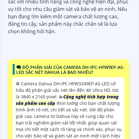
sắc với nhiều tính năng và công nghệ hiện đại, phục
vụ tốt cho nhu cầu giám sát và bảo vệ an ninh. Nếu
bạn đang tìm kiếm một camera chất lượng cao,
đáng tin cậy, sản phẩm này chắc chắn sẽ là lựa
chọn không hối hận.
🗨️ ĐỘ PHÂN GIẢI CỦA CAMERA DH-IPC-HFW9EP-AS-
LED SẮC NÉT DAHUA LÀ BAO NHIÊU?
♻️ Camera Dahua DH-IPC-HFW3249EP-AS-LED sở
hữu độ phân giải sắc nét lên đến 4K Ultra HD, tức
là 3840 x 2160 pixel. 💫
Cộng nghệ tích hợp trong
sản phẩm cao cấp
®️
tin tưởng
cho bạn chất lượng
hình ảnh rõ nét, chi tiết và sắc nét. Với độ phân
giải cao, camera từ Dahua này sẽ cung cấp cho
bạn trải nghiệm giám sát tốt nhất, giúp quan sát
mọi chi tiết một cách rõ ràng và chính xác, phục vụ
cho việc bảo vệ và giám sát an ninh một cách hiệu