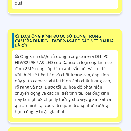
quả.
😓 LOẠI ỐNG KÍNH ĐƯỢC SỬ DỤNG TRONG
CAMERA DH-IPC-HFW9EP-AS-LED SẮC NÉT DAHUA
LÀ GÌ?
💁 Ong kính được sử dụng trong camera DH-IPC-
HFW3249EP-AS-LED của Dahua là loại ống kính cố
định 8MP cung cấp hình ảnh sắc nét và chi tiết.
Với thiết kế tiên tiến và chất lượng cao, ống kính
này giúp camera ghi lại hình ảnh chất lượng cao,
rõ ràng và nét. Được tối ưu hóa để phát hiện
chuyển động và các chi tiết tinh tế, loại ống kính
này là một lựa chọn lý tưởng cho việc giám sát và
giữ an ninh tại các vị trí quan trọng như trường
học, công ty hoặc gia đình.