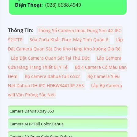
Điện Thoại:
(028) 6688.4949
Thông Tin:
Thông Số Camera Imou Dùng Sim 4G IPC-
S21FTP
Sửa Chữa Khắc Phục Máy Tính Quận 6
Lắp
Đặt Camera Quan Sát Cho Kho Hàng Kho Xưởng Giá Rẻ
Lắp Đặt Camera Quan Sát Tại Thủ Đức
Lắp Camera
Cửa Hàng Trang Thiết Bị Y Tế
Bộ 4 Camera Có Màu Ban
Đêm
Bộ camera dahua full color
Bộ Camera Siêu
Nét Dahua DH-IPC-HDBW3441RP-ZAS
Lắp Bộ Camera
wifi Văn Phòng Sắc Nét
Camera Dahua Xoay 360
Camera AI IP Full Color Dahua
Camera Sử Dụng Chip Sony Dahua