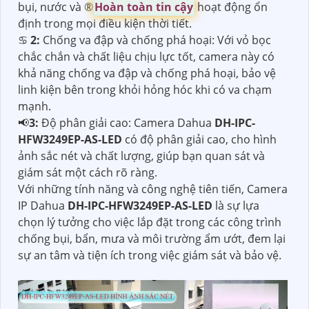
bụi, nước và ®️
Hoàn toàn tin cậy
hoạt động ổn
định trong mọi điều kiện thời tiết.
♋
2:
Chống va đập và chống phá hoại: Với vỏ bọc
chắc chắn và chất liệu chịu lực tốt, camera này có
khả năng chống va đập và chống phá hoại, bảo vệ
linh kiện bên trong khỏi hỏng hóc khi có va chạm
mạnh.
📢
3:
Độ phân giải cao: Camera Dahua
DH-IPC-
HFW3249EP-AS-LED
có độ phân giải cao, cho hình
ảnh sắc nét và chất lượng, giúp bạn quan sát và
giám sát một cách rõ ràng.
Với những tính năng và công nghệ tiên tiến, Camera
IP Dahua
DH-IPC-HFW3249EP-AS-LED
là sự lựa
chọn lý tưởng cho việc lắp đặt trong các công trình
chống bụi, bẩn, mưa và môi trường ẩm ướt, đem lại
sự an tâm và tiện ích trong việc giám sát và bảo vệ.