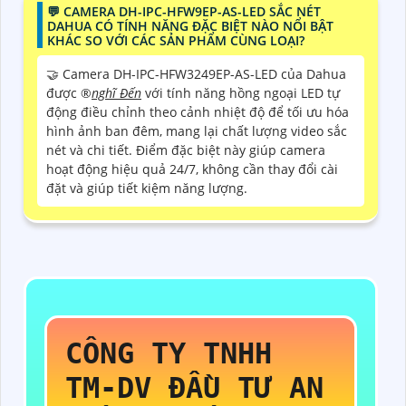
️💬 CAMERA DH-IPC-HFW9EP-AS-LED SẮC NÉT
DAHUA CÓ TÍNH NĂNG ĐẶC BIỆT NÀO NỔI BẬT
KHÁC SO VỚI CÁC SẢN PHẨM CÙNG LOẠI?
🤝 Camera DH-IPC-HFW3249EP-AS-LED của Dahua
được ®️
nghĩ Đến
với tính năng hồng ngoại LED tự
động điều chỉnh theo cảnh nhiệt độ để tối ưu hóa
hình ảnh ban đêm, mang lại chất lượng video sắc
nét và chi tiết. Điểm đặc biệt này giúp camera
hoạt động hiệu quả 24/7, không cần thay đổi cài
đặt và giúp tiết kiệm năng lượng.
CÔNG TY TNHH
TM-DV ĐẦU TƯ AN