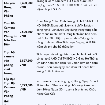
Trang Bị Xem ban đêm Full Color 40m Chất
Chuyên
8,400,000
Lượng Hình 2.0 MP FULL HD 1080P Sắt nét tiết
Dùng
VNĐ
kiệm chi phí Giá tốt
Văn
Phòng
Chức Năng Chính Chất Lượng Hình 2.0 MP FULL
Trọn Bộ
HD 1080P Sắt nét tiết kiệm chi phí Hikvision
Camera
công nghệ luôn được ứng dụng trong từng sản
Văn
9,520,400
phẩm của mình Chất Lượng hình ảnh ban đêm
Phòng Có
VNĐ
Full Color 30m Hiệu quả cao khi sử dụng cho
Màu Ban
công trình ban đêm Tích hợp công nghệ IP Tiết
Đêm
kiệm chi phí cho hệ thống lớn
Trọn bộ
Tích hợp chức năng chất lượng hình sắt nét với
camera
công nghệ AHD CVI TVI BCS HD Giúp Hệ Thống
văn
6,827,600
Ổn Định Xem ban đêm Full Color 40m Ban đêm
phòng
VNĐ
có màu như ban ngày ban đêm tốt nhất Chất
chất
lượng Chiết khấu cao
lượng
Lắp Đặt
xem ban đêm với công nghệ Hồng Ngoại Smart
Trọn Bộ
5,773,600
IR Xem ban đêm xa chống chói sáng Xem ban
Camera
VNĐ
đêm Hồng Ngoại 30m giám sát phù hơp Chức
Văn
Năng Cao Cấp
Phòng
Gói