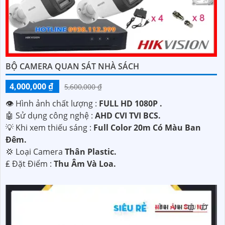
BỘ CAMERA QUAN SÁT NHÀ SÁCH
4,000,000 ₫
5,600,000 ₫
👁 Hình ảnh chất lượng :
FULL HD 1080P .
🤖️ Sử dụng công nghệ :
AHD CVI TVI BCS.
💡 Khi xem thiếu sáng :
Full Color 20m Có Màu Ban
Ðêm.
💢 Loại Camera
Thân Plastic.
️₤ Đặt Điểm :
Thu Âm Và Loa.