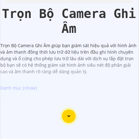
Trọn Bộ Camera Ghi
Âm
Trọn Bộ Camera Ghi Âm giúp bạn giám sát hiệu quả với hình ảnh
và âm thanh đồng thời lưu trữ dữ liệu trên đầu ghi hình chuyên
dụng và ổ cứng cho phép lưu trữ lâu dài với dịch vụ lắp đặt trọn
bộ bạn sẽ có hệ thống giám sát hình ảnh siêu nét độ phân giải
cao và âm thanh rõ ràng dễ dàng quản lý.
Dưới đây là 3 mẫu camera có tích hợp micro thu âm tốt
mà bạn có thể xem xét:
1:
Imou: Camera IP thông minh có khả năng xoay 360 độ
và có micro tích hợp để thu âm rõ ràng. ️🏅️ Nét cần nghĩ
đến của sản phẩm hơn cả Wyze Cam Imou cung cấp chất