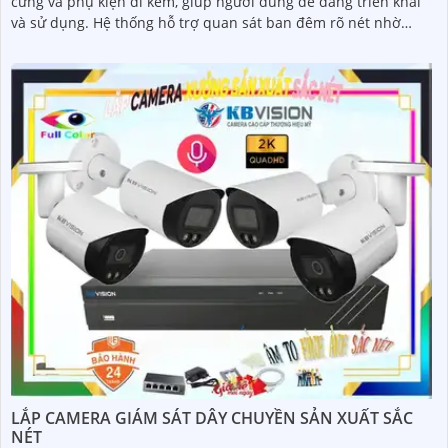
cứng và phụ kiện đi kèm, giúp người dùng dễ dàng triển khai
và sử dụng. Hệ thống hỗ trợ quan sát ban đêm rõ nét nhờ
công nghệ hồng ngoại kết hợp đèn LED ánh sáng trắng, cùng
khả năng phát hiện chuyển động thông minh, giúp đảm bảo
an toàn tuyệt đối cho khu vực kho hàng
LẮP CAMERA GIÁM SÁT DÂY CHUYỀN SẢN XUẤT SẮC
NÉT