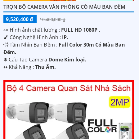
TRỌN BỘ CAMERA VĂN PHÒNG CÓ MÀU BAN ĐÊM
9,520,400 ₫
10,400,000 ₫
️👀 Hình ảnh chất lượng :
FULL HD 1080P .
🌠 Công Nghệ Hình Ảnh :
IP.
💥 Tầm Nhìn Ban Đêm :
Full Color 30m Có Màu Ban
Ðêm.
❄ Cấu Tạo Camera
Dome Kim loại.
️↭ Khả Năng :
Thu Âm.