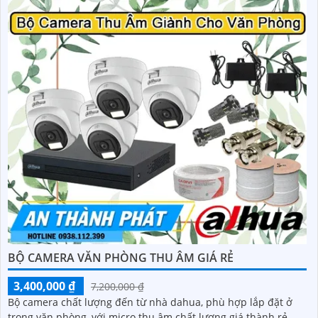
BỘ CAMERA VĂN PHÒNG THU ÂM GIÁ RẺ
3,400,000 ₫
7,200,000 ₫
Bộ camera chất lượng đến từ nhà dahua, phù hợp lắp đặt ở
trong văn phòng, với micro thu âm chất lượng giá thành rẻ