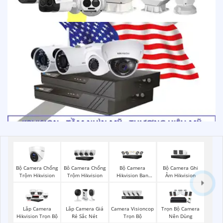
Bộ Camera Chống
Bộ Camera
Bộ Camera Ghi
Bô Camera Chống
Trộm Hikvision
Hikvision Ban
Âm Hikvision
Trộm Hikvision
Đêm Có Màu
Lắp Camera Giá
Camera Visioncop
Lắp Camera
Trọn Bộ Camera
Rẻ Sắc Nét
Trọn Bộ
Hikvision Trọn Bộ
Nên Dùng