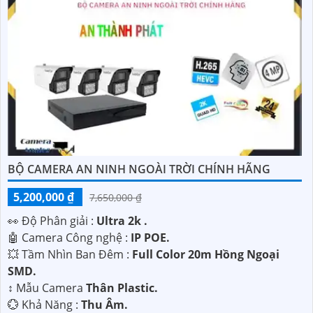
BỘ CAMERA AN NINH NGOÀI TRỜI CHÍNH HÃNG
5,200,000 ₫
7,650,000 ₫
️👀 Độ Phân giải :
Ultra 2k .
🤖️ Camera Công nghệ :
IP POE.
💥 Tầm Nhìn Ban Đêm :
Full Color 20m Hồng Ngoại
SMD.
↕️ Mẫu Camera
Thân Plastic.
️💮 Khả Năng :
Thu Âm.