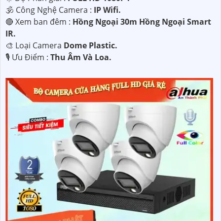
🕉️ Công Nghệ Camera :
IP Wifi.
🔴 Xem ban đêm :
Hồng Ngoại 30m Hồng Ngoại Smart
IR.
🎨 Loại Camera
Dome Plastic.
️🎙 Ưu Điểm :
Thu Âm Và Loa.