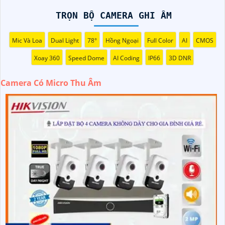
lượng hình ảnh Full HD.
TRỌN BỘ CAMERA GHI ÂM
📸
2 EZVIZ
Một lựa chọn khác với micro thu âm độ nhạy
cao. Ezviz có khả năng ghi hình Full HD 1080p và có khả
năng ghi hình trong điều kiện ánh sáng yếu.
Mic Và Loa
Dual Light
78°
Hồng Ngoại
Full Color
AI
CMOS
🦉
3:
Kbvision: Camera chất lượng cao với micro thu âm
Xoay 360
Speed Dome
AI Coding
IP66
3D DNR
chất lượng, Kbvision cung cấp chất lượng hình ảnh sắc nét
và màu sắc trung thực, đồng thời cho phép lưu trữ video
Camera Có Micro Thu Âm
trực tuyến.
Hy vọng thông tin trên sẽ giúp bạn tìm được một chiếc
camera phù hợp với nhu cầu của mình.