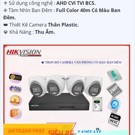
⚜️ Sử dụng công nghệ :
AHD CVI TVI BCS.
❈ Tầm Nhìn Ban Đêm :
Full Color 40m Có Màu Ban
Ðêm.
👑 Thiết Kế Camera
Thân Plastic.
️💎 Khả Năng :
Thu Âm.