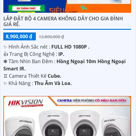
'
LẮP ĐẶT BỘ 4 CAMERA KHÔNG DÂY CHO GIA ĐÌNH
GIÁ RẺ.
8,900,000 ₫
12,800,000 ₫
✨ Hình Ảnh Sắc nét :
FULL HD 1080P .
👍 Trang Bị Công Nghệ :
IP.
❃ Tầm Nhìn Ban Đêm :
Hồng Ngoại 10m Hồng Ngoại
Smart IR.
♊ Camera Thiết Kế
Cube.
️✨ Khả Năng :
Thu Âm Và Loa.