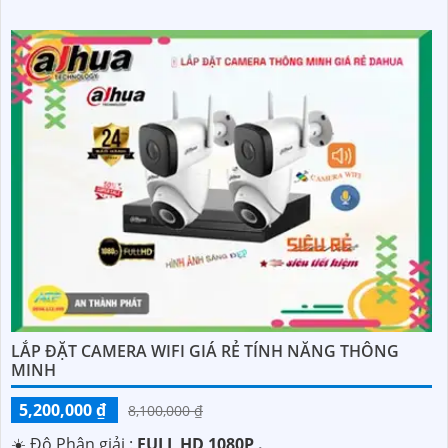
LẮP ĐẶT CAMERA WIFI GIÁ RẺ TÍNH NĂNG THÔNG
MINH
5,200,000 ₫
8,100,000 ₫
☀️ Độ Phân giải :
FULL HD 1080P .