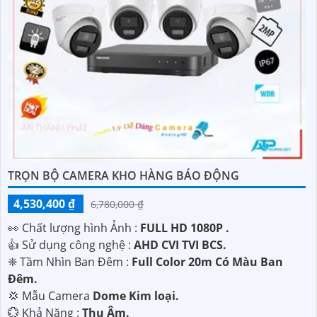
TRỌN BỘ CAMERA KHO HÀNG BÁO ĐỘNG
4,530,400 ₫
6,780,000 ₫
️👀 Chất lượng hình Ảnh :
FULL HD 1080P .
👍 Sử dụng công nghệ :
AHD CVI TVI BCS.
❈ Tầm Nhìn Ban Đêm :
Full Color 20m Có Màu Ban
Ðêm.
💢 Mẫu Camera
Dome Kim loại.
️💮 Khả Năng :
Thu Âm.