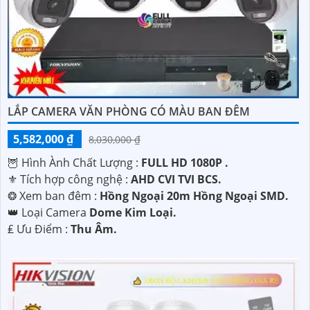
LẮP CAMERA VĂN PHÒNG CÓ MÀU BAN ĐÊM
5,582,000 ₫
8,030,000 ₫
🦉 Hình Ành Chất Lượng :
FULL HD 1080P .
⚜️ Tích hợp công nghệ :
AHD CVI TVI BCS.
❂ Xem ban đêm :
Hồng Ngoại 20m Hồng Ngoại SMD.
👑 Loại Camera
Dome Kim Loại.
️₤ Ưu Điểm :
Thu Âm.