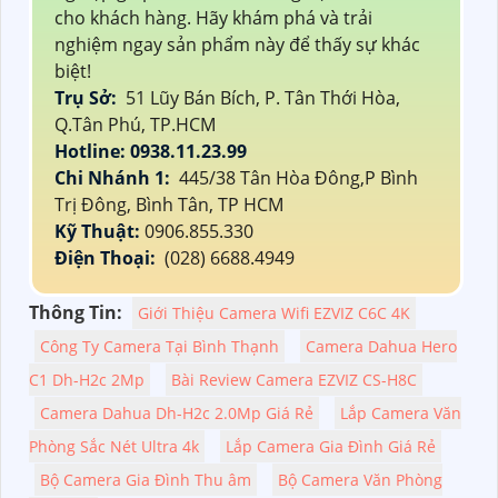
cho khách hàng. Hãy khám phá và trải
nghiệm ngay sản phẩm này để thấy sự khác
biệt!
Trụ Sở:
51 Lũy Bán Bích, P. Tân Thới Hòa,
Q.Tân Phú, TP.HCM
Hotline: 0938.11.23.99
Chi Nhánh 1:
445/38 Tân Hòa Đông,P Bình
Trị Đông, Bình Tân, TP HCM
Kỹ Thuật:
0906.855.330
Điện Thoại:
(028) 6688.4949
Thông Tin:
Giới Thiệu Camera Wifi EZVIZ C6C 4K
Công Ty Camera Tại Bình Thạnh
Camera Dahua Hero
C1 Dh-H2c 2Mp
Bài Review Camera EZVIZ CS-H8C
Camera Dahua Dh-H2c 2.0Mp Giá Rẻ
Lắp Camera Văn
Phòng Sắc Nét Ultra 4k
Lắp Camera Gia Đình Giá Rẻ
Bộ Camera Gia Đình Thu âm
Bộ Camera Văn Phòng