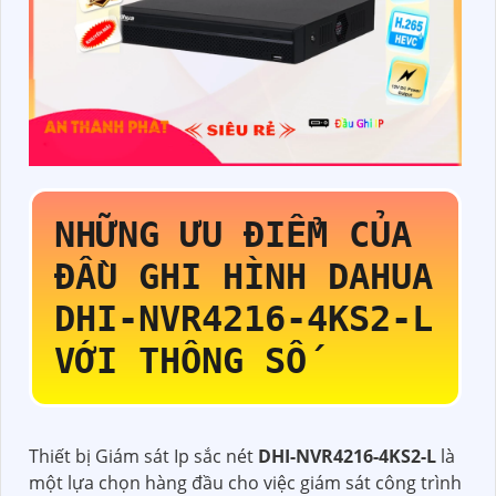
NHỮNG ƯU ĐIỂM CỦA
ĐẦU GHI HÌNH DAHUA
DHI-NVR4216-4KS2-L
VỚI THÔNG SỐ
Thiết bị Giám sát Ip sắc nét
DHI-NVR4216-4KS2-L
là
một lựa chọn hàng đầu cho việc giám sát công trình