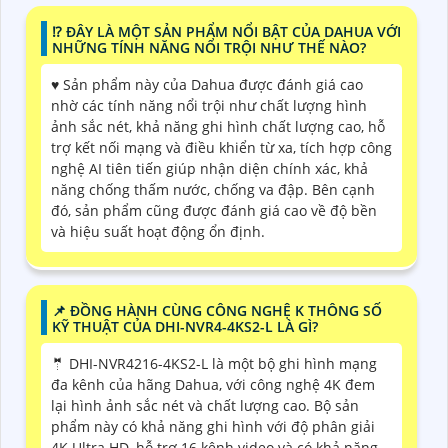
⁉️ ĐÂY LÀ MỘT SẢN PHẨM NỔI BẬT CỦA DAHUA VỚI
NHỮNG TÍNH NĂNG NỔI TRỘI NHƯ THẾ NÀO?
♥️ Sản phẩm này của Dahua được đánh giá cao
nhờ các tính năng nổi trội như chất lượng hình
ảnh sắc nét, khả năng ghi hình chất lượng cao, hỗ
trợ kết nối mạng và điều khiển từ xa, tích hợp công
nghệ AI tiên tiến giúp nhận diện chính xác, khả
năng chống thấm nước, chống va đập. Bên cạnh
đó, sản phẩm cũng được đánh giá cao về độ bền
và hiệu suất hoạt động ổn định.
📌 ĐỒNG HÀNH CÙNG CÔNG NGHỆ K THÔNG SỐ
KỸ THUẬT CỦA DHI-NVR4-4KS2-L LÀ GÌ?
🤵 DHI-NVR4216-4KS2-L là một bộ ghi hình mạng
đa kênh của hãng Dahua, với công nghệ 4K đem
lại hình ảnh sắc nét và chất lượng cao. Bộ sản
phẩm này có khả năng ghi hình với độ phân giải
4K Ultra HD, hỗ trợ 16 kênh video và có khả năng