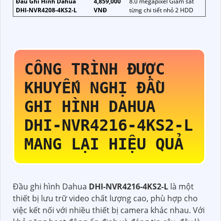
Đầu Ghi Hình Dahua
4,859,000
8.0 megapixel Giám sát
DHI-NVR4208-4KS2-L
VNĐ
từng chi tiết nhỏ 2 HDD
CÔNG TRÌNH ĐƯỢC
KHUYẾN NGHỊ ĐẦU
GHI HÌNH DAHUA
DHI-NVR4216-4KS2-L
MANG LẠI HIỆU QUẢ
Đầu ghi hình Dahua
DHI-NVR4216-4KS2-L
là một
thiết bị lưu trữ video chất lượng cao, phù hợp cho
việc kết nối với nhiều thiết bị camera khác nhau. Với