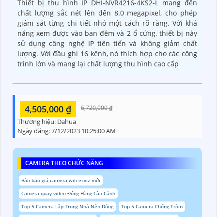
Thiết bị thu hình IP DHI-NVR4216-4KS2-L mang đến
chất lượng sắc nét lên đến 8.0 megapixel, cho phép
giám sát từng chi tiết nhỏ một cách rõ ràng. Với khả
năng xem được vào ban đêm và 2 ổ cứng, thiết bị này
sử dụng công nghệ IP tiên tiến và không giảm chất
lượng. Với đầu ghi 16 kênh, nó thích hợp cho các công
trình lớn và mang lại chất lượng thu hình cao cấp
4,505,000 ₫
6,720,000 ₫
Thương hiệu:
Dahua
Ngày đăng:
7/12/2023 10:25:00 AM
CAMERA THEO CHỨC NĂNG
Bản báo giá camera wifi ezviz mới
Camera quay video Đóng Hàng Cận Cảnh
Top 5 Camera Lắp Trong Nhà Nên Dùng
Top 5 Camera Chống Trộm