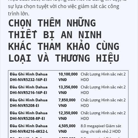
sự lựa chọn tuyệt vời cho việc giám sát các công
trình lớn.
CHỌN THÊM NHỮNG
THIẾT BỊ AN NINH
KHÁC THAM KHẢO CÙNG
LOẠI VÀ THƯƠNG HIỆU
Đầu Ghi Hình Dahua
10,100,000
Chất Lượng Hình sắc nét 2
DHI-NVR5232-16P-EI
VNĐ
HDD
Đầu Ghi Hình Dahua
13,356,000
Chất Lượng Hình sắc nét 2
DHI-NVR5216-16P-EI
VNĐ
HDD
Đầu Ghi Hình Dahua
7,850,000
Chất Lượng Hình sắc nét 2
DHI-NVR5208-EI
VNĐ
HDD
Đầu Ghi Hình Dahua
12,350,000
Chất Lượng Hình sắc nét 2
DHI-NVR5208-8P-EI
VNĐ
HDD
Đầu Ghi Hình Dahua
4,505,000
8.0 megapixel Giám sát
DHI-NVR4216-4KS2-L
VNĐ
từng chi tiết nhỏ 2 HDD