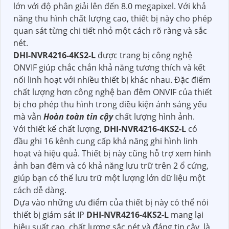
lớn với độ phân giải lên đến 8.0 megapixel. Với khả
năng thu hình chất lượng cao, thiết bị này cho phép
quan sát từng chi tiết nhỏ một cách rõ ràng và sắc
nét.
DHI-NVR4216-4KS2-L
được trang bị công nghệ
ONVIF giúp chắc chắn khả năng tương thích và kết
nối linh hoạt với nhiều thiết bị khác nhau. Đặc điểm
chất lượng hơn công nghệ ban đêm ONVIF của thiết
bị cho phép thu hình trong điều kiện ánh sáng yếu
mà vẫn
Hoàn toàn tin cậy
chất lượng hình ảnh.
Với thiết kế chất lượng,
DHI-NVR4216-4KS2-L
có
đầu ghi 16 kênh cung cấp khả năng ghi hình linh
hoạt và hiệu quả. Thiết bị này cũng hỗ trợ xem hình
ảnh ban đêm và có khả năng lưu trữ trên 2 ổ cứng,
giúp bạn có thể lưu trữ một lượng lớn dữ liệu một
cách dễ dàng.
Dựa vào những ưu điểm của thiết bị này có thể nói
thiết bị giám sát IP
DHI-NVR4216-4KS2-L
mang lại
hiệu suất cao, chất lượng sắc nét và đáng tin cậy, là