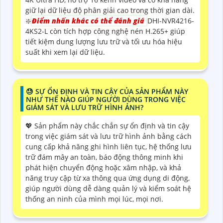
giữ lại dữ liệu độ phân giải cao trong thời gian dài.
❇️
Điểm nhấn khác có thể đánh giá
DHI-NVR4216-
4KS2-L còn tích hợp công nghệ nén H.265+ giúp
tiết kiệm dung lượng lưu trữ và tối ưu hóa hiệu
suất khi xem lại dữ liệu.
😓 SỰ ỔN ĐỊNH VÀ TIN CẬY CỦA SẢN PHẨM NÀY
NHƯ THẾ NÀO GIÚP NGƯỜI DÙNG TRONG VIỆC
GIÁM SÁT VÀ LƯU TRỮ HÌNH ẢNH?
💖 Sản phẩm này chắc chắn sự ổn định và tin cậy
trong việc giám sát và lưu trữ hình ảnh bằng cách
cung cấp khả năng ghi hình liên tục, hệ thống lưu
trữ đám mây an toàn, báo động thông minh khi
phát hiện chuyển động hoặc xâm nhập, và khả
năng truy cập từ xa thông qua ứng dụng di động,
giúp người dùng dễ dàng quản lý và kiểm soát hệ
thống an ninh của mình mọi lúc, mọi nơi.