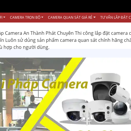
FI
CAMERA TRỌN BỘ
CAMERA QUAN SÁT GIÁ RẺ
TƯ VẤN LẮP ĐẶT 
ắp Camera An Thành Phát Chuyên Thi công lắp đặt camera 
 tín Luôn sử dủng sản phẩm camera quan sát chính hãng ch
hù hợp cho người dùng.