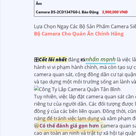
Âm
Camera DS-2CD1347G0-L Báo Động
3,900,000 VNĐ
Lựa Chọn Ngay Các Bộ Sản Phẩm Camera Siê
Bộ Camera Cho Quán Ăn Chính Hãng
nhấn mạnh
🎛
Cốt lõi nhất
đáng 📸
là việc 
hành vi vi phạm hành chính, mà còn tạo sự 
camera quan sát, cộng đồng dân cư tại quận 
và tạo dựng một môi trường sống an lành và
Tuy nhiên, việc lắp đặt camera quan sát cầ
riêng tư của người dân. Các đối tượng được 
đồng ý của các bên liên quan. Đồng thời, cũ
năng để tránh việc lạm dụng và xâm phạm đế
Ⓦ
Có thể đánh giá gọn hơn
camera quan sá
cao an toàn an ninh và trật tự xã hội tại qu