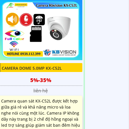
CAMERA DOME 5.0MP KX-C52L
5%-35%
liên hệ
Camera quan sát KX-C52L được kết hợp
giữa giá rẻ và khả năng micro và loa
nghe nói cùng một lúc. Camera IP không
dây này trang bị 2 chế độ hồng ngoại và
led trợ sáng giúp giám sát ban đêm hiệu