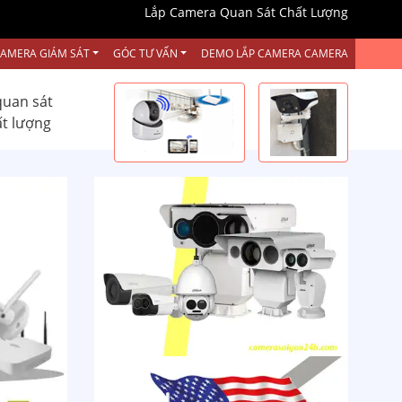
Lắp Camera Quan Sát Chất Lượng
CAMERA GIÁM SÁT
GÓC TƯ VẤN
DEMO LẮP CAMERA CAMERA
quan sát
ất lượng