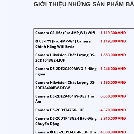
GIỚI THIỆU NHỮNG SẢN PHẨM B
Camera CS-H6c (Pro 4MP,W1) Wifi
1,119,300 VNĐ
✪ CS-TY1 (Pro 4MP-W1) Camera
1,119,300 VNĐ
Chính Hãng Wifi Ezviz
Camera Hikvision Chất Lượng DS-
1,883,000 VNĐ
2CD1043G2-LIUF
Camera DS-2DE2C400MWG-E Hồng
1,246,000 VNĐ
ngoại
Camera Hikvision Chất Lượng DS-
8,190,000 VNĐ
2DE3A400BW-DE/W
Camera DS-2DE2A404IW-DE3 Thu
6,650,000 VNĐ
Âm
Camera DS-2CD1T47G0-LUF
4,370,000 VNĐ
Camera DS-2CD1P43G2-I Báo Động
3,910,000 VNĐ
Chuyển Động
Camera ❂ DS-2CD1347G0-LUF Thu
4,000,000 VNĐ