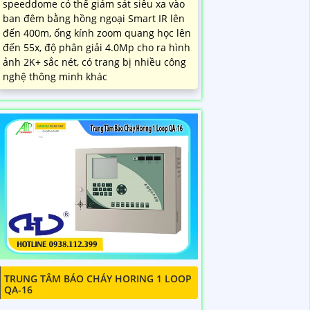
speeddome có thể giám sát siêu xa vào
ban đêm bằng hồng ngoại Smart IR lên
đến 400m, ống kính zoom quang học lên
đến 55x, độ phân giải 4.0Mp cho ra hình
ảnh 2K+ sắc nét, có trang bị nhiều công
nghệ thông minh khác
TRUNG TÂM BÁO CHÁY HORING 1 LOOP
QA-16