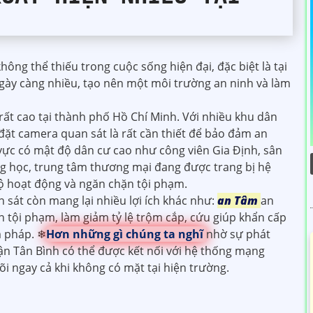
ng thể thiếu trong cuộc sống hiện đại, đặc biệt là tại
gày càng nhiều, tạo nên một môi trường an ninh và làm
rất cao tại thành phố Hồ Chí Minh. Với nhiều khu dân
 đặt camera quan sát là rất cần thiết để bảo đảm an
vực có mật độ dân cư cao như công viên Gia Định, sân
g học, trung tâm thương mại đang được trang bị hệ
bộ hoạt động và ngăn chặn tội phạm.
 sát còn mang lại nhiều lợi ích khác như:
an Tâm
an
n tội phạm, làm giảm tỷ lệ trộm cắp, cứu giúp khẩn cấp
m pháp. ❄
Hơn những gì chúng ta nghĩ
nhờ sự phát
ận Tân Bình có thể được kết nối với hệ thống mạng
i ngay cả khi không có mặt tại hiện trường.