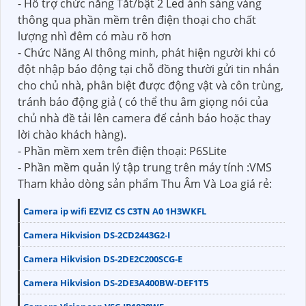
- Hỗ trợ chức năng Tắt/bật 2 Led ánh sáng vàng
thông qua phần mềm trên điện thoại cho chất
lượng nhì đêm có màu rõ hơn
- Chức Năng AI thông minh, phát hiện người khi có
đột nhập báo động tại chỗ đồng thười gửi tin nhắn
cho chủ nhà, phân biệt được động vật và côn trùng,
tránh báo động giả ( có thể thu âm giọng nói của
chủ nhà đề tải lên camera để cảnh báo hoặc thay
lời chào khách hàng).
- Phần mềm xem trên điện thoại: P6SLite
- Phần mềm quản lý tập trung trên máy tính :VMS
Tham khảo dòng sản phẩm Thu Âm Và Loa giá rẻ:
Camera ip wifi EZVIZ CS C3TN A0 1H3WKFL
Camera Hikvision DS-2CD2443G2-I
Camera Hikvision DS-2DE2C200SCG-E
Camera Hikvision DS-2DE3A400BW-DEF1T5