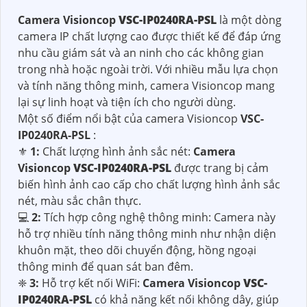
Camera Visioncop
VSC-IP0240RA-PSL
là một dòng
camera IP chất lượng cao được thiết kế để đáp ứng
nhu cầu giám sát và an ninh cho các không gian
trong nhà hoặc ngoài trời. Với nhiều mẫu lựa chọn
và tính năng thông minh, camera Visioncop mang
lại sự linh hoạt và tiện ích cho người dùng.
Một số điểm nổi bật của camera Visioncop
VSC-
IP0240RA-PSL
:
⚜️
1:
Chất lượng hình ảnh sắc nét:
Camera
Visioncop
VSC-IP0240RA-PSL
được trang bị cảm
biến hình ảnh cao cấp cho chất lượng hình ảnh sắc
nét, màu sắc chân thực.
💻
2:
Tích hợp công nghệ thông minh: Camera này
hỗ trợ nhiều tính năng thông minh như nhận diện
khuôn mặt, theo dõi chuyển động, hồng ngoại
thông minh để quan sát ban đêm.
❈
3:
Hỗ trợ kết nối WiFi:
Camera Visioncop
VSC-
IP0240RA-PSL
có khả năng kết nối không dây, giúp