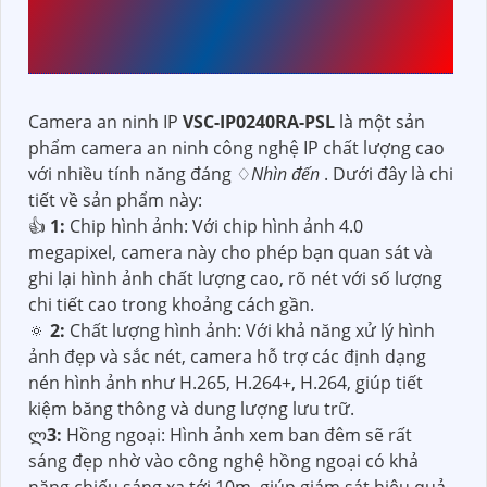
NHỮNG THÔNG TIN CHÚ
Ý
Camera an ninh IP
VSC-IP0240RA-PSL
là một sản
phẩm camera an ninh công nghệ IP chất lượng cao
với nhiều tính năng đáng ♢
Nhìn đến
. Dưới đây là chi
tiết về sản phẩm này:
👍
1:
Chip hình ảnh: Với chip hình ảnh 4.0
megapixel, camera này cho phép bạn quan sát và
ghi lại hình ảnh chất lượng cao, rõ nét với số lượng
chi tiết cao trong khoảng cách gần.
🔅
2:
Chất lượng hình ảnh: Với khả năng xử lý hình
ảnh đẹp và sắc nét, camera hỗ trợ các định dạng
nén hình ảnh như H.265, H.264+, H.264, giúp tiết
kiệm băng thông và dung lượng lưu trữ.
ლ
3:
Hồng ngoại: Hình ảnh xem ban đêm sẽ rất
sáng đẹp nhờ vào công nghệ hồng ngoại có khả
năng chiếu sáng xa tới 10m, giúp giám sát hiệu quả