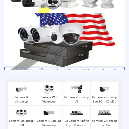
Camera IP
Camera Wifi
Camera Visioncop
Camera Visioncop
Visioncop
Visioncop
Al
Ban Đêm Có Màu
Camera Visioncop
Camera Quan Sát
Bộ Camera Chống
Camera Visioncop
360
Visioncop
Trộm Visioncop
Trọn Bộ