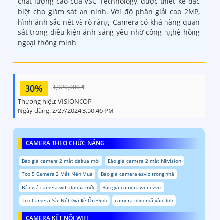
chất lượng cao của VSC Technology, được thiết kế đặc
biệt cho giám sát an ninh. Với độ phân giải cao 2MP,
hình ảnh sắc nét và rõ ràng. Camera có khả năng quan
sát trong điều kiện ánh sáng yếu nhờ công nghệ hồng
ngoại thông minh
30%
1,920,000 ₫
Thương hiệu:
VISIONCOP
Ngày đăng:
2/27/2024 3:50:46 PM
CAMERA THEO CHỨC NĂNG
Báo giá camera 2 mắt dahua mới
Báo giá camera 2 mắt hikvision
Top 5 Camera 2 Mắt Nên Mua
Báo giá camera ezviz trong nhà
Báo giá camera wifi dahua mới
Báo giá camera wifi ezviz
Top Camera Sắc Nét Giá Rẻ Ổn Định
camera nhìn mã vận đơn
CAMERA KẾT NỐI WIFI