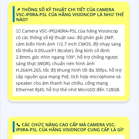
📌 THÔNG SỐ KỸ THUẬT CHI TIẾT CỦA CAMERA
VSC-IP0RA-PSL CỦA HÃNG VISIONCOP LÀ NHƯ THẾ
NÀO?
❤️‍💋‍ Camera VSC-IP0240RA-PSL của hãng Visioncop
có các thông số kỹ thuật sau: độ phân giải 2MP,
cảm biến hình ảnh 1/2.7 inch CMOS, độ nhạy sáng
tối thiểu 0.05Lux/F1.8(color), ống kính cố định
2.8mm, góc nhìn ngang 109°, hỗ trợ chống ngược
sáng thực (WDR), chuẩn nén hình ảnh
H.264/H.265, tốc độ khung hình tối đa 30fps, hỗ trợ
cấp nguồn qua mạng PoE, tích hợp microphone và
speaker cho âm thanh hai chiều, cổng mạng
Ethernet RJ45, hỗ trợ thẻ nhớ MicroSD đến 128GB.
📞 CÁC CHỨC NĂNG CAO CẤP MÀ CAMERA VSC-
IP0RA-PSL CỦA HÃNG VISIONCOP CUNG CẤP LÀ GÌ?