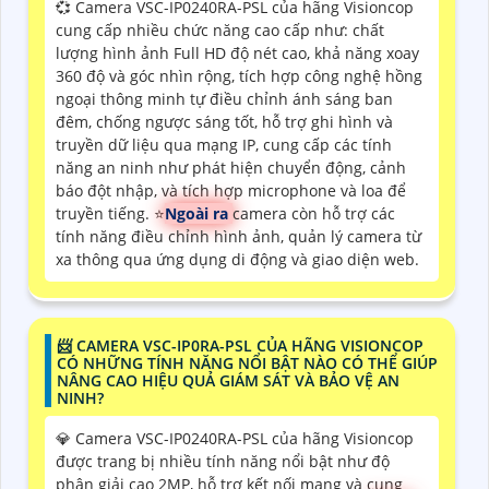
💞 Camera VSC-IP0240RA-PSL của hãng Visioncop
cung cấp nhiều chức năng cao cấp như: chất
lượng hình ảnh Full HD độ nét cao, khả năng xoay
360 độ và góc nhìn rộng, tích hợp công nghệ hồng
ngoại thông minh tự điều chỉnh ánh sáng ban
đêm, chống ngược sáng tốt, hỗ trợ ghi hình và
truyền dữ liệu qua mạng IP, cung cấp các tính
năng an ninh như phát hiện chuyển động, cảnh
báo đột nhập, và tích hợp microphone và loa để
truyền tiếng. ⭐
Ngoài ra
camera còn hỗ trợ các
tính năng điều chỉnh hình ảnh, quản lý camera từ
xa thông qua ứng dụng di động và giao diện web.
📨 CAMERA VSC-IP0RA-PSL CỦA HÃNG VISIONCOP
CÓ NHỮNG TÍNH NĂNG NỔI BẬT NÀO CÓ THỂ GIÚP
NÂNG CAO HIỆU QUẢ GIÁM SÁT VÀ BẢO VỆ AN
NINH?
💎 Camera VSC-IP0240RA-PSL của hãng Visioncop
được trang bị nhiều tính năng nổi bật như độ
phân giải cao 2MP, hỗ trợ kết nối mạng và cung