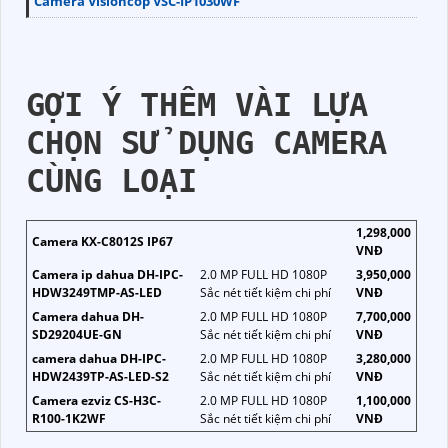
Camera Visioncop VSC-IP1030WF
GỢI Ý THÊM VÀI LỰA
CHỌN SỬ DỤNG CAMERA
CÙNG LOẠI
1,298,000
Camera KX-C8012S IP67
VNĐ
Camera ip dahua DH-IPC-
2.0 MP FULL HD 1080P
3,950,000
HDW3249TMP-AS-LED
Sắc nét tiết kiệm chi phí
VNĐ
Camera dahua DH-
2.0 MP FULL HD 1080P
7,700,000
SD29204UE-GN
Sắc nét tiết kiệm chi phí
VNĐ
camera dahua DH-IPC-
2.0 MP FULL HD 1080P
3,280,000
HDW2439TP-AS-LED-S2
Sắc nét tiết kiệm chi phí
VNĐ
Camera ezviz CS-H3C-
2.0 MP FULL HD 1080P
1,100,000
R100-1K2WF
Sắc nét tiết kiệm chi phí
VNĐ