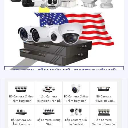
Bộ Camera Chống
Bộ Camera
Bô Camera Chống
Lắp Camera
Trộm Hikvision
Hikvision Ban
Trộm Hikvision
Hikvision Trọn Bộ
Đêm Có Màu
Bộ Camera Ghi
Bộ Camera Trong
Lắp Camera Giá
Lắp Camera
Âm Hikvision
Nhà
Rẻ Sắc Nét
Vantech Trọn Bộ