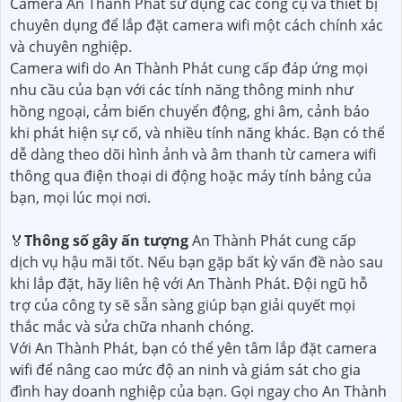
tư vấn và hướng dẫn chuyên nghiệp từ đội ngũ kỹ thuật
viên giàu kinh nghiệm. Công Ty Camera An Thành Phát
đến tận nơi để tư vấn cho bạn về vị trí lắp đặt camera
wifi phù hợp,
an Tâm
quan sát toàn bộ không gian mà
bạn muốn theo dõi.
Sau khi kiểm tra và tư vấn, An Thành Phát sẽ tiến hành
lắp đặt camera wifi cho bạn. Đội ngũ kỹ thuật viên sẽ
thực hiện công việc một cách nhanh chóng,
đẳng cấp
không làm ảnh hưởng đến hoạt động của bạn. Công Ty
Camera An Thành Phát sử dụng các công cụ và thiết bị
chuyên dụng để lắp đặt camera wifi một cách chính xác
và chuyên nghiệp.
Camera wifi do An Thành Phát cung cấp đáp ứng mọi
nhu cầu của bạn với các tính năng thông minh như
hồng ngoại, cảm biến chuyển động, ghi âm, cảnh báo
khi phát hiện sự cố, và nhiều tính năng khác. Bạn có thể
dễ dàng theo dõi hình ảnh và âm thanh từ camera wifi
thông qua điện thoại di động hoặc máy tính bảng của