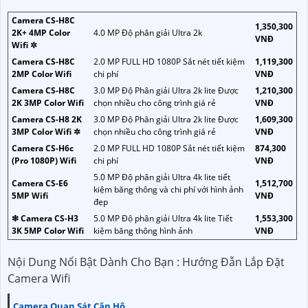
Camera CS-H8C
1,350,300
2K+ 4MP Color
4.0 MP Độ phân giải Ultra 2k
VNĐ
Wifi ✲
Camera CS-H8C
2.0 MP FULL HD 1080P Sắt nét tiết kiệm
1,119,300
2MP Color Wifi
chi phí
VNĐ
Camera CS-H8C
3.0 MP Độ Phân giải Ultra 2k lite Được
1,210,300
2K 3MP Color Wifi
chọn nhiều cho công trình giá rẻ
VNĐ
Camera CS-H8 2K
3.0 MP Độ Phân giải Ultra 2k lite Được
1,609,300
3MP Color Wifi ✲
chọn nhiều cho công trình giá rẻ
VNĐ
Camera CS-H6c
2.0 MP FULL HD 1080P Sắt nét tiết kiệm
874,300
(Pro 1080P) Wifi
chi phí
VNĐ
5.0 MP Độ phân giải Ultra 4k lite tiết
Camera CS-E6
1,512,700
kiệm băng thông và chi phí với hình ảnh
5MP Wifi
VNĐ
đẹp
❇ Camera CS-H3
5.0 MP Độ phân giải Ultra 4k lite Tiết
1,553,300
3K 5MP Color Wifi
kiệm băng thông hình ảnh
VNĐ
Nội Dung Nổi Bật Dành Cho Bạn : Hướng Đẫn Lắp Đặt
Camera Wifi
Camera Quan Sát Căn Hộ