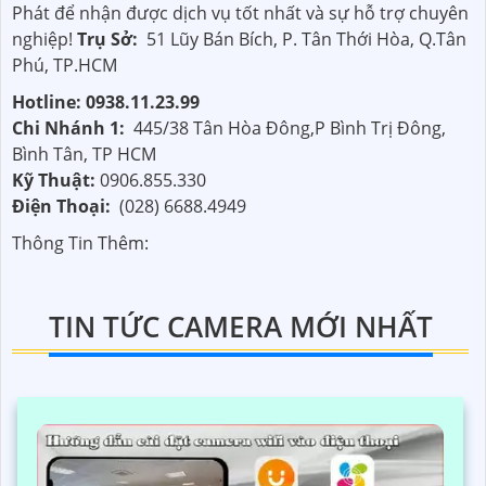
bạn, mọi lúc mọi nơi.
️🏅
Thông số gây ấn tượng
An Thành Phát cung cấp
dịch vụ hậu mãi tốt. Nếu bạn gặp bất kỳ vấn đề nào sau
khi lắp đặt, hãy liên hệ với An Thành Phát. Đội ngũ hỗ
trợ của công ty sẽ sẵn sàng giúp bạn giải quyết mọi
thắc mắc và sửa chữa nhanh chóng.
Với An Thành Phát, bạn có thể yên tâm lắp đặt camera
wifi để nâng cao mức độ an ninh và giám sát cho gia
đình hay doanh nghiệp của bạn. Gọi ngay cho An Thành