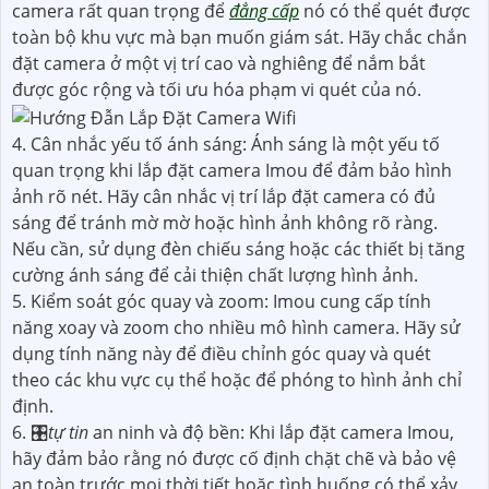
camera rất quan trọng để
đẳng cấp
nó có thể quét được
toàn bộ khu vực mà bạn muốn giám sát. Hãy chắc chắn
đặt camera ở một vị trí cao và nghiêng để nắm bắt
được góc rộng và tối ưu hóa phạm vi quét của nó.
4. Cân nhắc yếu tố ánh sáng: Ánh sáng là một yếu tố
quan trọng khi lắp đặt camera Imou để đảm bảo hình
ảnh rõ nét. Hãy cân nhắc vị trí lắp đặt camera có đủ
sáng để tránh mờ mờ hoặc hình ảnh không rõ ràng.
Nếu cần, sử dụng đèn chiếu sáng hoặc các thiết bị tăng
cường ánh sáng để cải thiện chất lượng hình ảnh.
5. Kiểm soát góc quay và zoom: Imou cung cấp tính
năng xoay và zoom cho nhiều mô hình camera. Hãy sử
dụng tính năng này để điều chỉnh góc quay và quét
theo các khu vực cụ thể hoặc để phóng to hình ảnh chỉ
định.
6. 🎛
tự tin
an ninh và độ bền: Khi lắp đặt camera Imou,
hãy đảm bảo rằng nó được cố định chặt chẽ và bảo vệ
an toàn trước mọi thời tiết hoặc tình huống có thể xảy