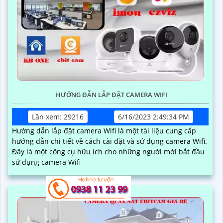
Phát để nhận được dịch vụ tốt nhất và sự hỗ trợ chuyên
nghiệp!
Trụ Sở:
51 Lũy Bán Bích, P. Tân Thới Hòa, Q.Tân
Phú, TP.HCM
Hotline: 0938.11.23.99
Chi Nhánh 1:
445/38 Tân Hòa Đông,P Bình Trị Đông,
Bình Tân, TP HCM
Kỹ Thuật:
0906.855.330
Điện Thoại:
(028) 6688.4949
Thông Tin Thêm:
TIN TỨC CAMERA MỚI NHẤT