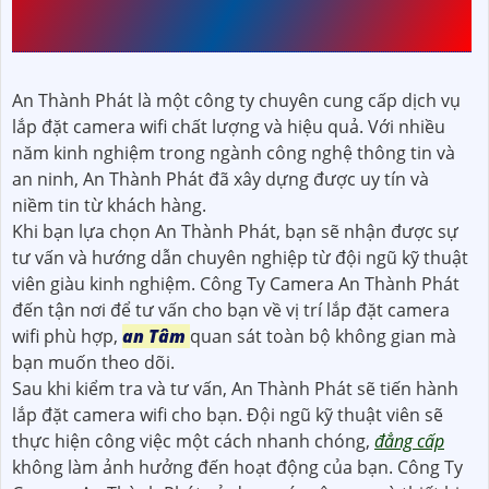
trọng trong việc hỗ trợ người dùng khi mua một sản
phẩm camera Wifi mới. Nó tạo ra sự an tâm và niềm tin,
đẳng cấp
rằng khách hàng sẽ nhận được sự hỗ trợ và
sửa chữa nếu có bất kỳ vấn đề nào xảy ra trong thời
gian bảo hành.
AN THÀNH PHÁT SẼ HƯỚNG
DẪN LẮP ĐẶT CAMERA
WIFI CHO BẠN
An Thành Phát là một công ty chuyên cung cấp dịch vụ
lắp đặt camera wifi chất lượng và hiệu quả. Với nhiều
năm kinh nghiệm trong ngành công nghệ thông tin và
an ninh, An Thành Phát đã xây dựng được uy tín và
niềm tin từ khách hàng.
Khi bạn lựa chọn An Thành Phát, bạn sẽ nhận được sự