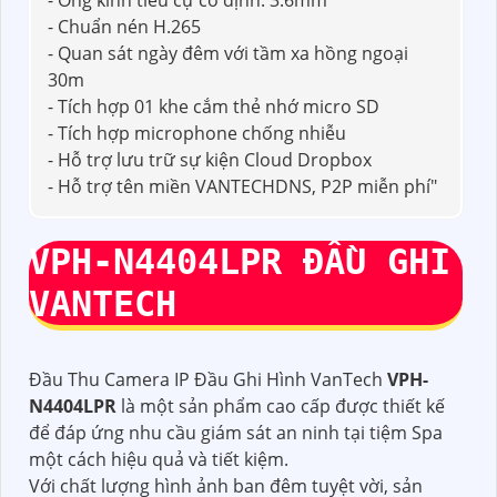
- Ống kính tiêu cự cố định: 3.6mm
- Chuẩn nén H.265
- Quan sát ngày đêm với tầm xa hồng ngoại
30m
- Tích hợp 01 khe cắm thẻ nhớ micro SD
- Tích hợp microphone chống nhiễu
- Hỗ trợ lưu trữ sự kiện Cloud Dropbox
- Hỗ trợ tên miền VANTECHDNS, P2P miễn phí"
VPH-N4404LPR
ĐẦU GHI
VANTECH
Đầu Thu Camera IP Đầu Ghi Hình VanTech
VPH-
N4404LPR
là một sản phẩm cao cấp được thiết kế
để đáp ứng nhu cầu giám sát an ninh tại tiệm Spa
một cách hiệu quả và tiết kiệm.
Với chất lượng hình ảnh ban đêm tuyệt vời, sản