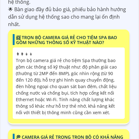
hệ thống.
🌟 Bàn giao đầy đủ báo giá, phiếu bảo hành hướng
dẫn sử dụng hệ thống sao cho mang lại ổn định
nhất.
📨 TRỌN BỘ CAMERA GIÁ RẺ CHO TIỆM SPA BAO
GỒM NHỮNG THÔNG SỐ KỸ THUẬT NÀO?
👩‍👩‍👦‍👦
Trọn bộ camera giá rẻ cho tiệm Spa thường bao
gồm các thông số kỹ thuật như: độ phân giải cao
(thường từ 2MP đến 8MP), góc nhìn rộng (từ 90
đến 120 độ), hỗ trợ ghi hình quay chuyển động,
đèn hồng ngoại cho quan sát ban đêm, chất liệu
chống nước và chống bụi, tích hợp cổng kết nối
Ethernet hoặc Wi-Fi. Tính năng chất lượng khác
thông số khác như hỗ trợ thẻ nhớ, khả năng kết
nối với thiết bị thông minh cũng cần xem xét.
️💭 CAMERA GIÁ RẺ TRONG TRỌN BỘ CÓ KHẢ NĂNG