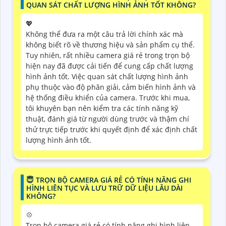
QUAN SÁT CHẤT LƯỢNG HÌNH ẢNH TỐT KHÔNG?
💖
Không thể đưa ra một câu trả lời chính xác mà
không biết rõ về thương hiệu và sản phẩm cụ thể.
Tuy nhiên, rất nhiều camera giá rẻ trong trọn bộ
hiện nay đã được cải tiến để cung cấp chất lượng
hình ảnh tốt. Việc quan sát chất lượng hình ảnh
phụ thuộc vào độ phân giải, cảm biến hình ảnh và
hệ thống điều khiển của camera. Trước khi mua,
tôi khuyên bạn nên kiểm tra các tính năng kỹ
thuật, đánh giá từ người dùng trước và thậm chí
thử trực tiếp trước khi quyết định để xác định chất
lượng hình ảnh tốt.
😇 TRỌN BỘ CAMERA GIÁ RẺ CÓ TÍNH NĂNG GHI
HÌNH LIÊN TỤC VÀ LƯU TRỮ DỮ LIỆU LÂU DÀI
KHÔNG?
💠
Trọn bộ camera giá rẻ có tính năng ghi hình liên