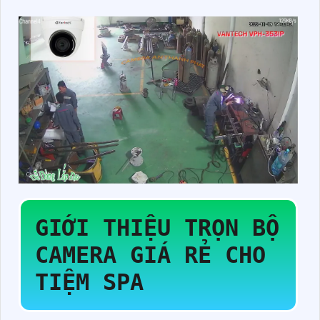
GIỚI THIỆU
TRỌN BỘ
CAMERA GIÁ RẺ CHO
TIỆM SPA