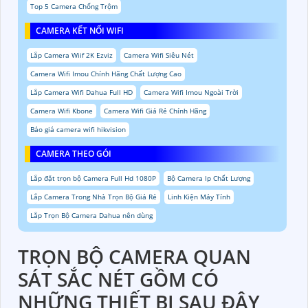
Top 5 Camera Chống Trộm
CAMERA KẾT NỐI WIFI
Lắp Camera Wiif 2K Ezviz
Camera Wifi Siêu Nét
Camera Wifi Imou Chính Hãng Chất Lượng Cao
Lắp Camera Wifi Dahua Full HD
Camera Wifi Imou Ngoài Trời
Camera Wifi Kbone
Camera Wifi Giá Rẻ Chính Hãng
Báo giá camera wifi hikvision
CAMERA THEO GÓI
Lắp đặt trọn bộ Camera Full Hd 1080P
Bộ Camera Ip Chất Lượng
Lắp Camera Trong Nhà Trọn Bộ Giá Rẻ
Linh Kiện Máy Tính
Lắp Trọn Bộ Camera Dahua nên dùng
TRỌN BỘ CAMERA QUAN
SÁT SẮC NÉT GỒM CÓ
NHỮNG THIẾT BỊ SAU ĐÂY