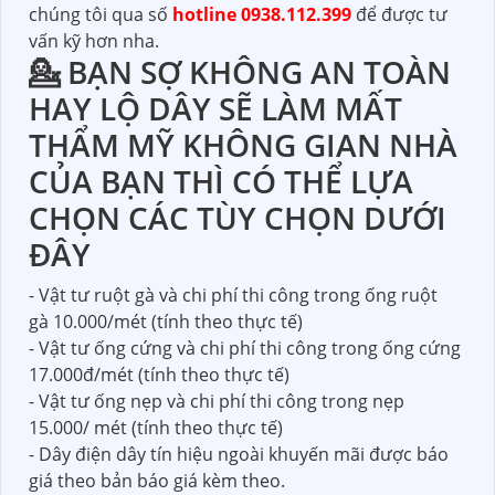
chúng tôi qua số
hotline 0938.112.399
để được tư
vấn kỹ hơn nha.
💁 BẠN SỢ KHÔNG AN TOÀN
HAY LỘ DÂY SẼ LÀM MẤT
THẨM MỸ KHÔNG GIAN NHÀ
CỦA BẠN THÌ CÓ THỂ LỰA
CHỌN CÁC TÙY CHỌN DƯỚI
ĐÂY
- Vật tư ruột gà và chi phí thi công trong ống ruột
gà 10.000/mét (tính theo thực tế)
- Vật tư ống cứng và chi phí thi công trong ống cứng
17.000đ/mét (tính theo thực tế)
- Vật tư ống nẹp và chi phí thi công trong nẹp
15.000/ mét (tính theo thực tế)
- Dây điện dây tín hiệu ngoài khuyến mãi được báo
giá theo bản báo giá kèm theo.