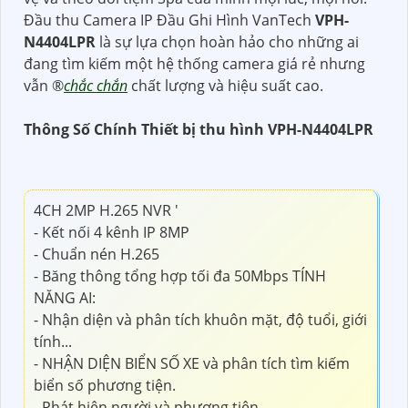
Đầu thu Camera IP Đầu Ghi Hình VanTech
VPH-
N4404LPR
là sự lựa chọn hoàn hảo cho những ai
đang tìm kiếm một hệ thống camera giá rẻ nhưng
vẫn ®️
chắc chắn
chất lượng và hiệu suất cao.
Thông Số Chính Thiết bị thu hình VPH-N4404LPR
4CH 2MP H.265 NVR '
- Kết nối 4 kênh IP 8MP
- Chuẩn nén H.265
- Băng thông tổng hợp tối đa 50Mbps TÍNH
NĂNG AI:
- Nhận diện và phân tích khuôn mặt, độ tuổi, giới
tính...
- NHẬN DIỆN BIỂN SỐ XE và phân tích tìm kiếm
biển số phương tiện.
- Phát hiện người và phương tiện.