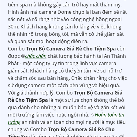
tiệm spa mà không gây cản trở hay mất thẩm mỹ.
Hình ảnh mà camera Dome chụp lại ban đêm sẽ rất
sắc nét và rõ ràng nhờ vào công nghệ hồng ngoại
30m. Khách hàng không cần lo lắng về việc không
thể nhìn rõ trong bóng tối, mà vẫn có thể giám sát
và quan sát mọi hoạt động diễn ra.
Combo
Trọn Bộ Camera Giá Rẻ Cho Tiệm Spa
còn
được ®️
chắc chắn
chất lượng bảo hành tại An Thành
Phát - một công ty uy tín trong lĩnh vực camera
giám sát. Khách hàng có thể yên tâm về sự hỗ trợ
và chăm sóc sau bán hàng, Chắc chắn rằng cho việc
sử dụng camera một cách bền vững và hiệu quả.
Với giá thành hợp lý, Combo
Trọn Bộ Camera Giá
Rẻ Cho Tiệm Spa
là một sự lựa chọn không thể bỏ
qua dành cho những ai muốn bảo vệ và gắn kết với
môi trường làm việc hoặc ngôi nhà. ♢
Hoàn toàn tin
tưởng
an ninh và an toàn cho mọi người là mục tiêu
chung và Combo
Trọn Bộ Camera Giá Rẻ Cho
Tiệm Spa
là công cụ Có rất nhiều giá trị cao cấp để