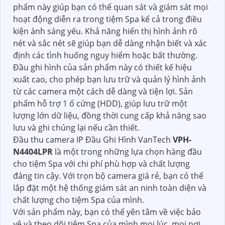
phẩm này giúp bạn có thể quan sát và giám sát mọi
hoạt động diễn ra trong tiệm Spa kể cả trong điều
kiện ánh sáng yếu. Khả năng hiển thị hình ảnh rõ
nét và sắc nét sẽ giúp bạn dễ dàng nhận biết và xác
định các tình huống nguy hiểm hoặc bất thường.
Đầu ghi hình của sản phẩm này có thiết kế hiệu
xuất cao, cho phép bạn lưu trữ và quản lý hình ảnh
từ các camera một cách dễ dàng và tiện lợi. Sản
phẩm hỗ trợ 1 ổ cứng (HDD), giúp lưu trữ một
lượng lớn dữ liệu, đồng thời cung cấp khả năng sao
lưu và ghi chúng lại nếu cần thiết.
Đầu thu camera IP Đầu Ghi Hình VanTech
VPH-
N4404LPR
là một trong những lựa chọn hàng đầu
cho tiệm Spa với chi phí phù hợp và chất lượng
đáng tin cậy. Với trọn bộ camera giá rẻ, bạn có thể
lắp đặt một hệ thống giám sát an ninh toàn diện và
chất lượng cho tiệm Spa của mình.
Với sản phẩm này, bạn có thể yên tâm về việc bảo
vệ và theo dõi tiệm Spa của mình mọi lúc, mọi nơi.