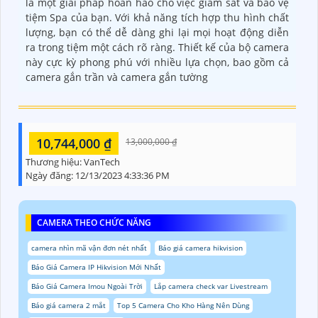
là một giải pháp hoàn hảo cho việc giám sát và bảo vệ
tiệm Spa của bạn. Với khả năng tích hợp thu hình chất
lượng, bạn có thể dễ dàng ghi lại mọi hoạt động diễn
ra trong tiệm một cách rõ ràng. Thiết kế của bộ camera
này cực kỳ phong phú với nhiều lựa chọn, bao gồm cả
camera gắn trần và camera gắn tường
10,744,000 ₫
13,000,000 ₫
Thương hiệu:
VanTech
Ngày đăng:
12/13/2023 4:33:36 PM
CAMERA THEO CHỨC NĂNG
camera nhìn mã vận đơn nét nhất
Báo giá camera hikvision
Báo Giá Camera IP Hikvision Mới Nhất
Báo Giá Camera Imou Ngoài Trời
Lắp camera check var Livestream
Báo giá camera 2 mắt
Top 5 Camera Cho Kho Hàng Nên Dùng