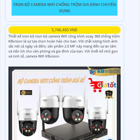
TRỌN BỘ CAMERA WIFI CHỐNG TRỘM GIA ĐÌNH CHUYÊN
DỤNG
5,746,400 VNĐ
Thiết kế trọn bộ trọn bộ camera Wifi công trình xoay 360 chống trộm
KBvision là sự lựa chọn hoàn hảo cho bạn. Với chất lượng hình ảnh
sắc nét cả ngày và đêm, sản phẩm 2.0 MP này mang đến sự an tâm
và tiện ích cho văn phòng và gia đình của bạn. Với thiết kế nhỏ gọn
và tinh tế, camera Wifi KBvision
4,000,000 VNĐ
Lựa Chọn Ngay Các Bộ Sản Phẩm Camera Siêu Chất Lượng:Bộ 4
Camera Wifi Văn Phòng Chuyên Nghiệp
Bộ Camera Chuyên Dùng Văn Phòng
Bộ Camera Văn Phòng Siêu Nét
Lắp Đặt Trọn Bộ Camera Văn Phòng