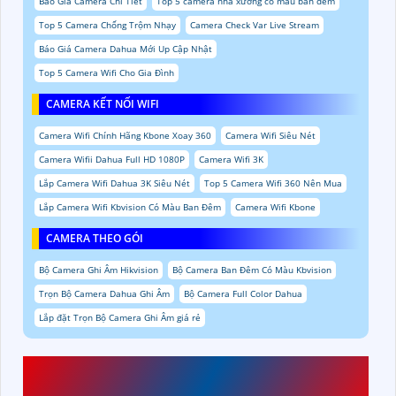
Báo Giá Camera Chi Tiết
Top 5 camera nhà xưởng có màu ban đêm
Top 5 Camera Chống Trộm Nhạy
Camera Check Var Live Stream
Báo Giá Camera Dahua Mới Up Cập Nhật
Top 5 Camera Wifi Cho Gia Đình
CAMERA KẾT NỐI WIFI
Camera Wifi Chính Hãng Kbone Xoay 360
Camera Wifi Siêu Nét
Camera Wifii Dahua Full HD 1080P
Camera Wifi 3K
Lắp Camera Wifi Dahua 3K Siêu Nét
Top 5 Camera Wifi 360 Nên Mua
Lắp Camera Wifi Kbvision Có Màu Ban Đêm
Camera Wifi Kbone
CAMERA THEO GÓI
Bộ Camera Ghi Âm Hikvision
Bộ Camera Ban Đêm Có Màu Kbvision
Trọn Bộ Camera Dahua Ghi Âm
Bộ Camera Full Color Dahua
Lắp đặt Trọn Bộ Camera Ghi Âm giá rẻ
NHU CẦU CÂN THIẾT VỀ