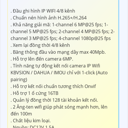
. Đầu ghi hình IP WIFI 4/8 kênh
. Chuẩn nén hình ảnh H.265+/H.264
. Khả năng giải mã: 1-channel 6 MP@25 fps; 1-
channel 5 MP@25 fps; 2-channel 4 MP@25 fps; 2-
channel 3 MP@25 fps; 4-channel 1080p@25 fps
. Xem lại đồng thời 4/8 kênh
. Băng thông đầu vào mạng dây max 40Mpb.
. Hỗ trợ lên đến camera 6MP.
. Tính năng tự động kết nối camera IP Wifi
KBVSION / DAHUA / IMOU chỉ với 1-click (Auto
pairing)
. Hỗ trợ kết nối chuẩn tương thích Onvif
. Hỗ trợ 1 ổ cứng 16TB
. Quản lý đồng thời 128 tài khoản kết nối.
. 2 Ăng-ten wifi giúp phát sóng mạnh hơn, lên
đến 100m
. Chất liệu kim loại.
. Nguồn: DC12V 1.5A