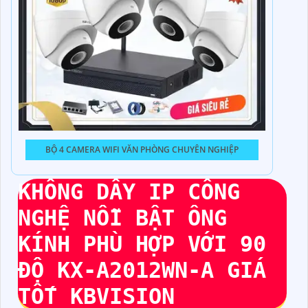
BỘ 4 CAMERA WIFI VĂN PHÒNG CHUYÊN NGHIỆP
KHÔNG DÂY IP CÔNG
NGHỆ NỖI BẬT ÔNG
KÍNH PHÙ HỢP VỚI 90
ĐỘ
KX-A2012WN-A
GIÁ
TỐT KBVISION