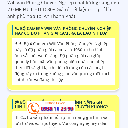
Wifi Văn Phòng Chuyên Nghiệp chất lượng sáng đẹp
2.0 MP FULL HD 1080P Giá rẻ tiết kiệm chi phí hình
ảnh phù hợp Tại An Thành Phát
📞 BỘ CAMERA WIFI VĂN PHÒNG CHUYÊN NGHIỆP
NÀY CÓ ĐỘ PHÂN GIẢI CAMERA LÀ BAO NHIÊU?
️👩‍👩 Bộ 4 Camera Wifi Văn Phòng Chuyên Nghiệp
này có độ phân giải camera là 1080p, cho hình
ảnh sắc nét và rõ ràng. Độ phân giải cao giúp
quản lý bảo mật văn phòng hiệu quả, cho phép
theo dõi và ghi lại chi tiết rõ ràng của các hoạt
động xảy ra trong không gian văn phòng một cách
chính xác và đáng tin cậy.
️💭 BỘ SẢN PHẨM CÓ HỖ TRỢ TÍNH NĂNG GHI
HÌNH VÀ LƯU TRỮ VIDEO TRỰC TUYẾN KHÔNG?
❤️‍💋‍ Có, bộ sản phẩm hỗ trợ tính năng ghi hình và
lưu trữ video trực tuyến. Với công nghệ hiện đại,