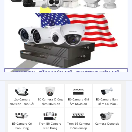
Bộ Camera Chống
Bộ Camera Ghi
Bộ Camera Ban
Lắp Camera
Trộm Kbvision
Âm Kbvision
Đêm Có Màu
Kbvision Trọn Gói
Kbvision
Trọn Bộ Camera
Bộ Camera Có
Trọn Bộ Camera
Camera Questek
Ip Visioncop
Báo Đông
Nên Dùng