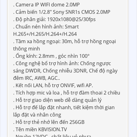
. Camera IP WIFI dome 2.0MP
. Cảm biến 1/2.8" Sony SNR1s CMOS 2.0MP
. Độ phân giải: 1920x1080@25/30fps
. Chuẩn nén hình ảnh: Smart
H.265+/H.265/H.264+/H.264
. Tầm xa hồng ngoại: 30m, hỗ trợ hồng ngoại
thông minh
. Ống kính: 2.8mm , góc nhìn 100°
. Công nghệ bổ trợ hình ảnh: Chống ngược
sáng DWDR, Chống nhiễu 3DNR, Chế độ ngày
đêm IRC, AWB, AGC..
. Kết nối LAN, hỗ trợ ONVIF, wifi AP.
. Tích hợp mic và loa , hỗ trợ đàm thoai 2 chiều
. Hỗ trợ giao diện web dễ dàng quản lý
. Hỗ trợ đế lắp đặt nhanh, tiết kiệm thời gian
lắp đặt và nhân công
. Hỗ trợ thẻ nhớ lên đến 256GB
. Tên miền KBVISION.TV
. Nguồn 12VDC , chất liệu vỏ nhựa