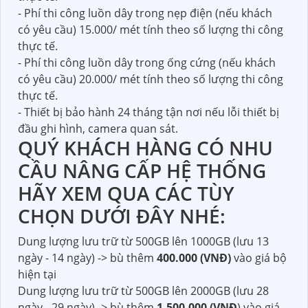
- Phí thi công luồn dây trong nẹp điện (nếu khách
có yêu cầu) 15.000/ mét tính theo số lượng thi công
thực tế.
- Phí thi công luồn dây trong ống cứng (nếu khách
có yêu cầu) 20.000/ mét tính theo số lượng thi công
thực tế.
- Thiết bị bảo hành 24 tháng tận nơi nếu lỗi thiết bị
đầu ghi hình, camera quan sát.
QUÝ KHÁCH HÀNG CÓ NHU
CẦU NÂNG CẤP HỆ THỐNG
HÃY XEM QUA CÁC TÙY
CHỌN DƯỚI ĐÂY NHÉ:
Dung lượng lưu trữ từ 500GB lên 1000GB (lưu 13
ngày - 14 ngày) -> bù thêm
400.000 (VNĐ)
vào giá bộ
hiện tại
Dung lượng lưu trữ từ 500GB lên 2000GB (lưu 28
ngày - 29 ngày) -> bù thêm
1.500.000 (VNĐ
) vào giá