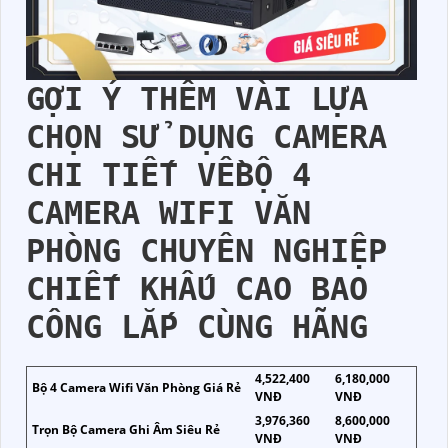
GỢI Ý THÊM VÀI LỰA
CHỌN SỬ DỤNG CAMERA
CHI TIẾT VỀBỘ 4
CAMERA WIFI VĂN
PHÒNG CHUYÊN NGHIỆP
CHIẾT KHẤU CAO BAO
CÔNG LẮP CÙNG HÃNG
4,522,400
6,180,000
Bộ 4 Camera Wifi Văn Phòng Giá Rẻ
VNĐ
VNĐ
3,976,360
8,600,000
Trọn Bộ Camera Ghi Âm Siêu Rẻ
VNĐ
VNĐ