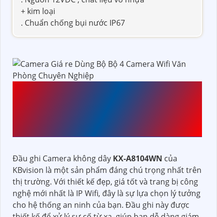
+ kim loại
. Chuẩn chống bụi nước IP67
ĐẦU THU KTS KBVISION
KX-A8104WN
CÔNG NGHỆ
MỚI
Đầu ghi Camera không dây
KX-A8104WN
của
KBvision là một sản phẩm đáng chú trọng nhất trên
thị trường. Với thiết kế đẹp, giá tốt và trang bị công
nghệ mới nhất là IP Wifi, đây là sự lựa chọn lý tưởng
cho hệ thống an ninh của bạn. Đầu ghi này được
thiết kế để xử lý sự cố từ xa, giúp bạn dễ dàng giám