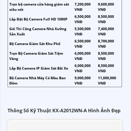
Trọn bộ camera cửa hàng giám sát
7,200,000
9,600,000
siêu nét
VNĐ
VNĐ
6,500,000
8,500,000
Lắp Đặt Bộ Camera Full HD 1080P
VNĐ
VNĐ
Gói Thi Công Camera Nhà Xưởng
5,500,000
7,400,000
Sản Xuất
VNĐ
VNĐ
6,500,000
8,700,000
Bộ Camera Giám Sát Khu Phố
VNĐ
VNĐ
Trọn Bộ Camera Giám Sát Tiệm
6,000,000
8,500,000
Vàng
VNĐ
VNĐ
6,000,000
8,500,000
Lắp Bộ Camera IP Giám Sát Bãi Xe
VNĐ
VNĐ
Bộ Camera Nhà Máy Có Màu Ban
9,000,000
11,000,000
Đêm
VNĐ
VNĐ
Thông Số Kỹ Thuật KX-A2012WN-A Hình Ảnh Đẹp