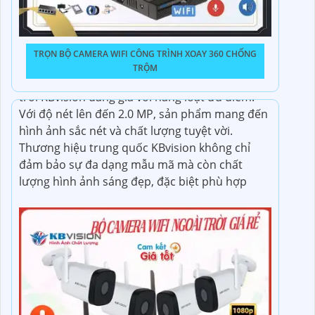
Lắp Camera Văn Phòng Có Màu Ban Đêm
Chuyên Lắp Đặt Bộ Camera Thu Âm Giành Cho Văn
TRỌN BỘ CAMERA WIFI CÔNG TRÌNH XOAY 360 CHỐNG
Phòng
TRỘM
Thiết kế trọn bộ Bộ Camera Wifi Giá Rẻ ngoài
trời KBvision đáng giá với hàng loạt ưu điểm.
Với độ nét lên đến 2.0 MP, sản phẩm mang đến
hình ảnh sắc nét và chất lượng tuyệt vời.
Thương hiệu trung quốc KBvision không chỉ
đảm bảo sự đa dạng mẫu mã mà còn chất
lượng hình ảnh sáng đẹp, đặc biệt phù hợp