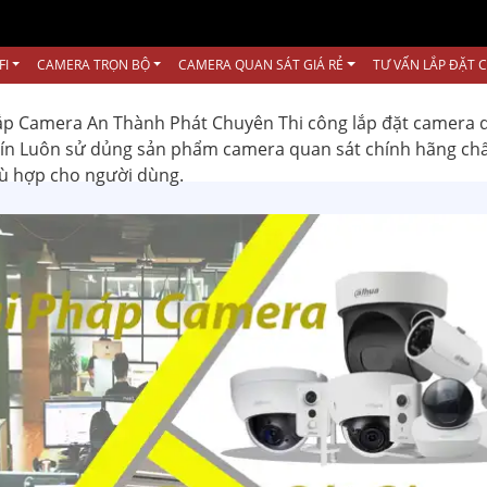
FI
CAMERA TRỌN BỘ
CAMERA QUAN SÁT GIÁ RẺ
TƯ VẤN LẮP ĐẶT 
ắp Camera An Thành Phát Chuyên Thi công lắp đặt camera 
 tín Luôn sử dủng sản phẩm camera quan sát chính hãng ch
hù hợp cho người dùng.