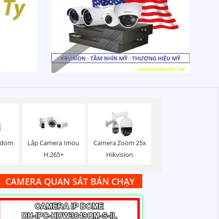
edom
Lắp Camera Imou
Camera Zoom 25x
H.265+
Hikvision
CAMERA QUAN SÁT BÁN CHẠY