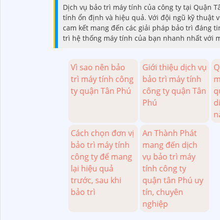
Dịch vụ bảo trì máy tính của công ty tại Quận 
tính ổn định và hiệu quả. Với đội ngũ kỹ thuật
cam kết mang đến các giải pháp bảo trì đáng ti
trì hệ thống máy tính của bạn nhanh nhất với m
Vì sao nên bảo
Giới thiệu dịch vụ
Q
trì máy tính công
bảo trì máy tính
m
ty quận Tân Phú
công ty quận Tân
q
Phú
d
n
Cách chọn đơn vị
An Thành Phát
bảo trì máy tính
mang đến dịch
công ty để mang
vụ bảo trì máy
lại hiệu quả
tính công ty
trước, sau khi
quận tân Phú uy
bảo trì
tín, chuyên
nghiệp