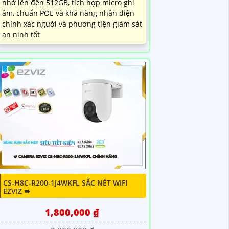
nhớ lên đến 512GB, tích hợp micro ghi
âm, chuẩn POE và khả năng nhận diện
chính xác người và phương tiện giám sát
an ninh tốt
CS-H8C-R200-1J4WKFL SẮC NÉT WIFI
EZVIZ ➠
1,800,000 ₫