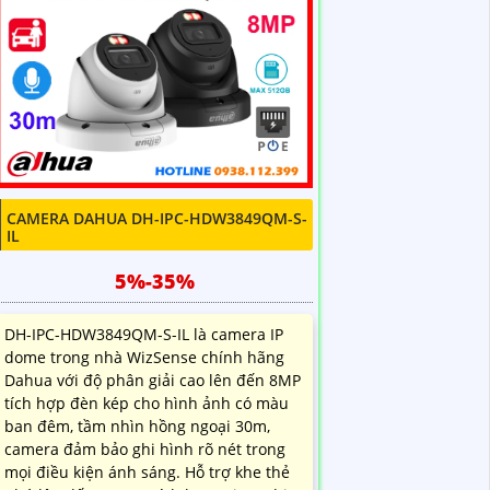
CAMERA DAHUA DH-IPC-HDW3849QM-S-
IL
5%-35%
DH-IPC-HDW3849QM-S-IL là camera IP
dome trong nhà WizSense chính hãng
Dahua với độ phân giải cao lên đến 8MP
tích hợp đèn kép cho hình ảnh có màu
ban đêm, tầm nhìn hồng ngoại 30m,
camera đảm bảo ghi hình rõ nét trong
mọi điều kiện ánh sáng. Hỗ trợ khe thẻ