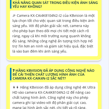
KHẢ NĂNG QUAN SÁT TRONG ĐIỀU KIỆN ÁNH SÁNG
YẾU HAY KHÔNG?
️🎉 Camera KX-CAi4K8104N2-I2 của KBvision là một
lựa chọn tốt cho việc quan sát trong điều kiện ánh
sáng yếu. Với độ phân giải sắc nét, camera này
cho phép bạn theo dõi mọi chi tiết một cách rõ
ràng, ngay cả khi môi trường xung quanh không
đủ sáng. Những công nghệ ấn tượng tích hợp Hổ
trợ
Tin hơn
an ninh và giám sát hiệu quả, đặc biệt
là vào ban đêm khi ánh sáng yếu.
️❓ HÃNG KBVISION ĐÃ ÁP DỤNG CÔNG NGHỆ NÀO
ĐỂ CẢI THIỆN CHẤT LƯỢNG HÌNH ẢNH CỦA
CAMERA KX-CAIK4N-I2 SẮC NÉT?
️👩‍👩 Hãng KBvision đã áp dụng công nghệ 4K Ultra
HD vào camera KX-CAi4K8104N2-I2 để nâng cao
chất lượng hình ảnh. Công nghệ này cho phép
camera ghi lại video với độ phân giải cực cao,
mang lại hình ảnh sắc nét, chi tiết và rõ ràng.