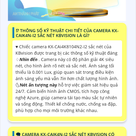
⁉️ THÔNG SỐ KỸ THUẬT CHI TIẾT CỦA CAMERA KX-
CAIK4N-I2 SẮC NÉT KBVISION LÀ GÌ?
♥️ Chiếc camera KX-CAi4K8104N2-I2 sắc nét của
KBvision được trang bị các thông số kỹ thuật đáng
♢
Nhìn đến
. Camera này có độ phân giải 4K siêu
nét, cho hình ảnh rõ nét và sắc nét. Ánh sáng tối
thiểu là 0.001 Lux, giúp quan sát trong điều kiện
ánh sáng yếu mà vẫn
Tin hơn
chất lượng hình ảnh.
🌜
Nét ấn tượng này
hỗ trợ việc giám sát hiệu quả
24/7. Cảm biến hình ảnh CMOS, tích hợp công
nghệ Azure, giúp camera tái tạo màu sắc tự nhiên
và sống động. Thiết kế chống nước, chống va đập,
phù hợp cho mọi môi trường khác nhau.
🗨️ CAMERA KX-CAIK4N-I2 SẮC NÉT KBVISION CÓ