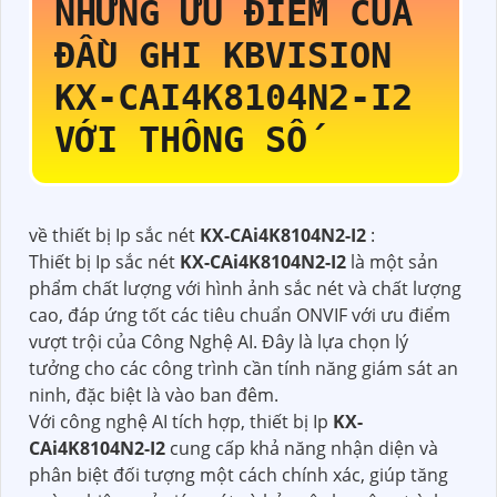
NHỮNG ƯU ĐIỂM CỦA
ĐẦU GHI KBVISION
KX-CAI4K8104N2-I2
VỚI THÔNG SỐ
về thiết bị Ip sắc nét
KX-CAi4K8104N2-I2
:
Thiết bị Ip sắc nét
KX-CAi4K8104N2-I2
là một sản
phẩm chất lượng với hình ảnh sắc nét và chất lượng
cao, đáp ứng tốt các tiêu chuẩn ONVIF với ưu điểm
vượt trội của Công Nghệ AI. Đây là lựa chọn lý
tưởng cho các công trình cần tính năng giám sát an
ninh, đặc biệt là vào ban đêm.
Với công nghệ AI tích hợp, thiết bị Ip
KX-
CAi4K8104N2-I2
cung cấp khả năng nhận diện và
phân biệt đối tượng một cách chính xác, giúp tăng