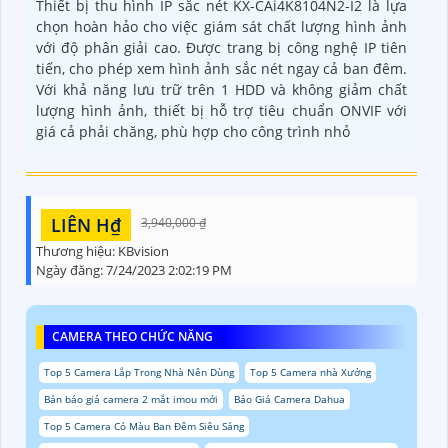
Thiết bị thu hình IP sắc nét KX-CAi4K8104N2-I2 là lựa
chọn hoàn hảo cho việc giám sát chất lượng hình ảnh
với độ phân giải cao. Được trang bị công nghệ IP tiên
tiến, cho phép xem hình ảnh sắc nét ngay cả ban đêm.
Với khả năng lưu trữ trên 1 HDD và không giảm chất
lượng hình ảnh, thiết bị hỗ trợ tiêu chuẩn ONVIF với
giá cả phải chăng, phù hợp cho công trình nhỏ
LIÊN H₫
3,940,000 ₫
Thương hiệu:
KBvision
Ngày đăng:
7/24/2023 2:02:19 PM
CAMERA THEO CHỨC NĂNG
Top 5 Camera Lắp Trong Nhà Nên Dùng
Top 5 Camera nhà Xưởng
Bản báo giá camera 2 mắt imou mới
Báo Giá Camera Dahua
Top 5 Camera Có Màu Ban Đêm Siêu Sáng