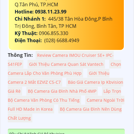
Q.Tân Phú, TP.HCM
Hotline: 0938.11.23.99
Chi Nhánh 1:
445/38 Tân Hòa Đông,P Bình
Trị Đông, Bình Tân, TP HCM
Kỹ Thuật:
0906.855.330
Điện Thoại:
(028) 6688.4949
Thông Tin:
Review Camera IMOU Cruiser SE+ IPC-
S41FEP
Giới Thiệu Camera Quan Sát Vantech
Chọn
Camera Lắp Cho Văn Phòng Phù Hợp
Giới Thiệu
Camera 2 Mắt EZVIZ CS-C7
Báo Giá Camera Ip Kbvision
Giá Rè
Bộ Camera Gia Đình Nhà Phố 4MP
Lắp Trọn
Bộ Camera Văn Phòng Có Thu Tiếng
Camera Ngoài Trời
Full HD Made in Korea
Bộ Camera Gia Đình Nên Dùng
Chất Lượng