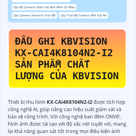
Lắp Bộ Camera Giám Sát Ban Đêm Có Màu
Lắp Camera Vantech Trọn Bộ
Lắp Trọn Bộ Camera Wifi Giá Rẻ
ĐẦU GHI KBVISION
KX-CAI4K8104N2-I2
SẢN PHẨM CHẤT
LƯỢNG CỦA KBVISION
Thiết bị thu hình
KX-CAi4K8104N2-I2
được tích hợp
công nghệ AI, giúp nâng cao hiệu suất giám sát và
bảo vệ công trình. Với công nghệ ban đêm ONVIF,
hình ảnh được tái tạo với độ sắc nét tuyệt vời, mang
lại khả năng quan sát tốt trong mọi điều kiện ánh