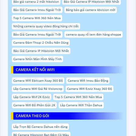
Báo giá camera 2 mắt hikvision
Báo Giá Camera IP Hikvision Mới Nhất
Báo Giá Camera Imou Ngoài Trời
Bảng báo giá camera kbvision mới
Top 5 Camera Wifi 360 Nên Mua
Những camera quay video đóng hàng chi tiết
Báo Giá Camera Imou Ngoài Trời
camera quay rõ tem đơn hàng shoppe
Camera Đàm Thoại 2 Chiều Nên Dùng
Báo Giá Camera IP Hikvision Mới Nhất
Camera Nhìn Màn Hình Máy Tính
CAMERA KẾT NỐI WIFI
Camera Wifi Ebitcam Xoay 360 Độ
Camera Wifi Imou Báo Động
Lắp Camera Wifi Giá Rẻ Visioncop
Camera Wifi Ezviz Xoay 360 Độ
Lắp Camera Wiif 2K Ezviz
Top 5 Camera Wifi 360 Nên Mua
Camera Wifi Độ Phân Giải 2K
Lắp Camera Wifi Thân Dahua
CAMERA THEO GÓI
Lắp Trọn Bộ Camera Dahua nên dùng
Bộ Camera Hikvision Ban Đêm Có Màu