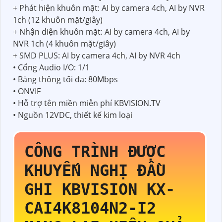
+ Phát hiện khuôn mặt: AI by camera 4ch, AI by NVR
1ch (12 khuôn mặt/giây)
+ Nhận diện khuôn mặt: AI by camera 4ch, AI by
NVR 1ch (4 khuôn mặt/giây)
+ SMD PLUS: AI by camera 4ch, AI by NVR 4ch
• Cổng Audio I/O: 1/1
• Băng thông tối đa: 80Mbps
• ONVIF
• Hỗ trợ tên miền miễn phí KBVISION.TV
• Nguồn 12VDC, thiết kế kim loại
CÔNG TRÌNH ĐƯỢC
KHUYẾN NGHỊ ĐẦU
GHI KBVISION
KX-
CAI4K8104N2-I2