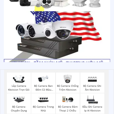
Bộ Camera Ban
Bộ Camera Chống
Bộ Camera Ghi
Lắp Camera
Đêm Có Màu
Trộm Kbvision
Âm Kbvision
Kbvision Trọn Gói
Kbvision
Bộ Camera Trong
Bộ Camera
Bộ Camera Đàm
Đầu Ghi Camera
Nhà
Chuyên Dụng
Thoại 2 Chiều
Ip AI Kbvision