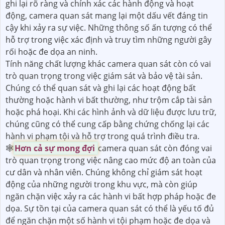
ghi lại rõ ràng và chính xác các hành động và hoạt
động, camera quan sát mang lại một dấu vết đáng tin
cậy khi xảy ra sự việc. Những thông số ấn tượng có thể
hỗ trợ trong việc xác định và truy tìm những người gây
rối hoặc đe dọa an ninh.
Tính năng chất lượng khác camera quan sát còn có vai
trò quan trọng trong việc giám sát và bảo vệ tài sản.
Chúng có thể quan sát và ghi lại các hoạt động bất
thường hoặc hành vi bất thường, như trộm cắp tài sản
hoặc phá hoại. Khi các hình ảnh và dữ liệu được lưu trữ,
chúng cũng có thể cung cấp bằng chứng chống lại các
hành vi phạm tội và hỗ trợ trong quá trình điều tra.
🕸
Hơn cả sự mong đợi
camera quan sát còn đóng vai
trò quan trọng trong việc nâng cao mức độ an toàn của
cư dân và nhân viên. Chúng không chỉ giám sát hoạt
động của những người trong khu vực, mà còn giúp
ngăn chặn việc xảy ra các hành vi bất hợp pháp hoặc đe
dọa. Sự tồn tại của camera quan sát có thể là yếu tố đủ
để ngăn chặn một số hành vi tội phạm hoặc đe dọa và