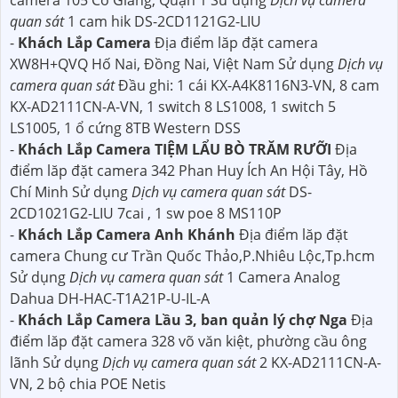
camera 105 Cô Giang, Quận 1 Sử dụng
Dịch vụ camera
quan sát
1 cam hik DS-2CD1121G2-LIU
-
Khách Lắp Camera
Địa điểm lăp đặt camera
XW8H+QVQ Hố Nai, Đồng Nai, Việt Nam Sử dụng
Dịch vụ
camera quan sát
Đầu ghi: 1 cái KX-A4K8116N3-VN, 8 cam
KX-AD2111CN-A-VN, 1 switch 8 LS1008, 1 switch 5
LS1005, 1 ổ cứng 8TB Western DSS
-
Khách Lắp Camera TIỆM LẨU BÒ TRĂM RƯỠI
Địa
điểm lăp đặt camera 342 Phan Huy Ích An Hội Tây, Hồ
Chí Minh Sử dụng
Dịch vụ camera quan sát
DS-
2CD1021G2-LIU 7cai , 1 sw poe 8 MS110P
-
Khách Lắp Camera Anh Khánh
Địa điểm lăp đặt
camera Chung cư Trần Quốc Thảo,P.Nhiêu Lộc,Tp.hcm
Sử dụng
Dịch vụ camera quan sát
1 Camera Analog
Dahua DH-HAC-T1A21P-U-IL-A
-
Khách Lắp Camera Lầu 3, ban quản lý chợ Nga
Địa
điểm lăp đặt camera 328 võ văn kiệt, phường cầu ông
lãnh Sử dụng
Dịch vụ camera quan sát
2 KX-AD2111CN-A-
VN, 2 bộ chia POE Netis