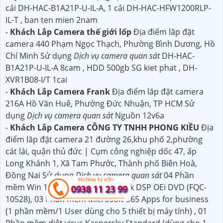
cái DH-HAC-B1A21P-U-IL-A, 1 cái DH-HAC-HFW1200RLP-
IL-T , ban ten mien 2nam
-
Khách Lắp Camera thế giới lốp
Địa điểm lăp đặt
camera 440 Phạm Ngọc Thạch, Phường Bình Dương, Hồ
Chí Minh Sử dụng
Dịch vụ camera quan sát
DH-HAC-
B1A21P-U-IL-A 8cam , HDD 500gb SG kiet phat , DH-
XVR1B08-I/T 1cai
-
Khách Lắp Camera Frank
Địa điểm lăp đặt camera
216A Hồ Văn Huê, Phường Đức Nhuận, TP HCM Sử
dụng
Dịch vụ camera quan sát
Nguồn 12v6a
-
Khách Lắp Camera CÔNG TY TNHH PHONG KIỀU
Địa
điểm lăp đặt camera 21 đường 26,khu phố 2,phường
cát lái, quận thủ đức | Cụm công nghiệp dốc 47, ấp
Long Khánh 1, Xã Tam Phước, Thành phố Biên Hoà,
Đồng Nai Sử dụng
Dịch vụ camera quan sát
04 Phần
mềm Win 11 Pro 64bit Eng lntl 1pk DSP OEi DVD (FQC-
10528), 03 Phần mềm Microsoft 365 Apps for business
(1 phần mềm/1 User dùng cho 5 thiết bị máy tính) , 01