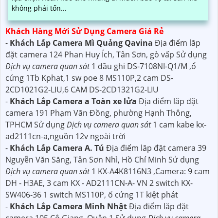
không phải tốn...
Khách Hàng Mới Sử Dụng Camera Giá Rẻ
-
Khách Lắp Camera Mì Quảng Qavina
Địa điểm lăp
đặt camera 124 Phan Huy Ích, Tân Sơn, gò vấp Sử dụng
Dịch vụ camera quan sát
1 đầu ghi DS-7108NI-Q1/M ,ổ
cứng 1Tb Kphat,1 sw poe 8 MS110P,2 cam DS-
2CD1021G2-LIU,6 CAM DS-2CD1321G2-LIU
-
Khách Lắp Camera a Toàn xe lửa
Địa điểm lăp đặt
camera 191 Phạm Văn Đồng, phường Hạnh Thông,
TPHCM Sử dụng
Dịch vụ camera quan sát
1 cam kabe kx-
ad2111cn-a,nguồn 12v ngoài trời
-
Khách Lắp Camera A. Tú
Địa điểm lăp đặt camera 39
Nguyễn Văn Săng, Tân Sơn Nhì, Hồ Chí Minh Sử dụng
Dịch vụ camera quan sát
1 KX-A4K8116N3 ,Camera: 9 cam
DH - H3AE, 3 cam KX - AD2111CN-A- VN 2 switch KX-
SW406-36 1 switch MS110P, ổ cứng 1T kiệt phát
-
Khách Lắp Camera Minh Nhật
Địa điểm lăp đặt