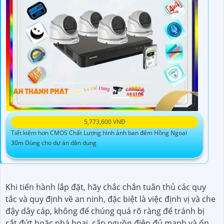
5,773,600 VNĐ
Tiết kiệm hơn CMOS Chất Lượng hình ảnh ban đêm Hồng Ngoại
30m Dùng cho dự án dân dụng
Khi tiến hành lắp đặt, hãy chắc chắn tuân thủ các quy
tắc và quy định về an ninh, đặc biệt là việc định vị và che
đậy dây cáp, không để chúng quá rõ ràng để tránh bị
cắt đứt hoặc phá hoại. cấp nguồn điện đủ mạnh và ổn