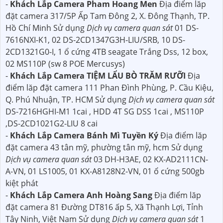
-
Khách Lắp Camera Pham Hoang Men
Địa điểm lăp
đặt camera 317/5P Ấp Tam Đông 2, X. Đông Thạnh, TP.
Hồ Chí Minh Sử dụng
Dịch vụ camera quan sát
01 DS-
7616NXI-K1, 02 DS-2CD1347G3H-LIU/SRB, 10 DS-
2CD1321G0-I, 1 ổ cứng 4TB seagate Trắng Dss, 12 box,
02 MS110P (sw 8 POE Mercusys)
-
Khách Lắp Camera TIỆM LẨU BÒ TRĂM RƯỠI
Địa
điểm lăp đặt camera 111 Phan Đình Phùng, P. Cầu Kiệu,
Q. Phú Nhuận, TP. HCM Sử dụng
Dịch vụ camera quan sát
DS-7216HGHI-M1 1cai , HDD 4T SG DSS 1cai , MS110P
,DS-2CD1021G2-LIU 8 cai
-
Khách Lắp Camera Bánh Mì Tuyền Ký
Địa điểm lăp
đặt camera 43 tân mỹ, phường tân mỹ, hcm Sử dụng
Dịch vụ camera quan sát
03 DH-H3AE, 02 KX-AD2111CN-
A-VN, 01 LS1005, 01 KX-A8128N2-VN, 01 ổ cứng 500gb
kiệt phát
-
Khách Lắp Camera Anh Hoàng Sang
Địa điểm lăp
đặt camera 81 Đường DT816 ấp 5, Xã Thạnh Lợi, Tỉnh
Tây Ninh, Việt Nam Sử dụng
Dịch vụ camera quan sát
1