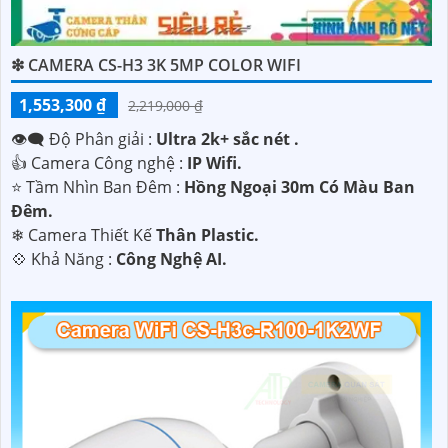
❇ CAMERA CS-H3 3K 5MP COLOR WIFI
1,553,300 ₫
2,219,000 ₫
'
👁️‍🗨 Độ Phân giải :
Ultra 2k+ sắc nét .
👍 Camera Công nghệ :
IP Wifi.
⭐ Tầm Nhìn Ban Đêm :
Hồng Ngoại 30m Có Màu Ban
Ðêm.
❄ Camera Thiết Kế
Thân Plastic.
️💠 Khả Năng :
Công Nghệ AI.