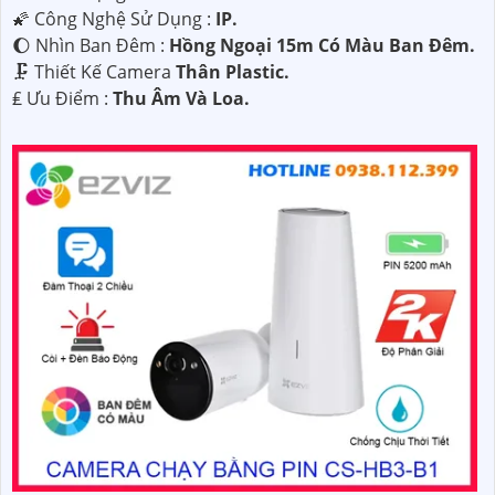
🌠 Công Nghệ Sử Dụng :
IP.
🌔 Nhìn Ban Đêm :
Hồng Ngoại 15m Có Màu Ban Ðêm.
🗜️ Thiết Kế Camera
Thân Plastic.
️₤ Ưu Điểm :
Thu Âm Và Loa.