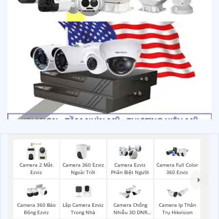
Camera 360 Ezviz
Camera 2 Mắt
Camera Ezviz
Camera Full Color
Ngoài Trời
Ezviz
Phân Biệt Người
360 Ezviz
Lắp Camera Ezviz
Camera 360 Báo
Camera Chống
Camera Ip Thân
Trong Nhà
Động Ezviz
Nhiễu 3D DNR
Trụ Hikvision