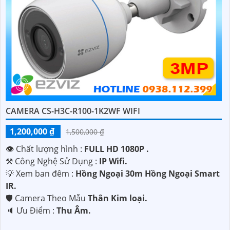
CAMERA CS-H3C-R100-1K2WF WIFI
1,200,000 ₫
1,500,000 ₫
👁 Chất lượng hình :
FULL HD 1080P .
⚒ Công Nghệ Sử Dụng :
IP Wifi.
💡 Xem ban đêm :
Hồng Ngoại 30m Hồng Ngoại Smart
IR.
🛡 Camera Theo Mẫu
Thân Kim loại.
️🔈 Ưu Điểm :
Thu Âm.