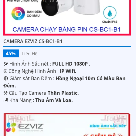
CAMERA EZVIZ CS-BC1-B1
45%
Liên Hệ
💯 Hình Ảnh Sắc nét :
FULL HD 1080P .
®️ Công Nghệ Hình Ảnh :
IP Wifi.
🔴 Giám sát Ban Đêm :
Hồng Ngoại 10m Có Màu Ban
Ðêm.
⚒ Cấu Tạo Camera
Thân Plastic.
️🛃 Khả Năng :
Thu Âm Và Loa.