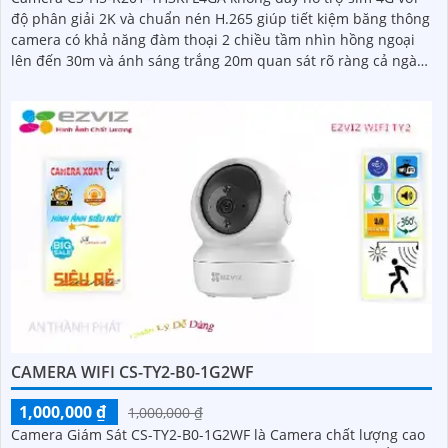
độ phân giải 2K và chuẩn nén H.265 giúp tiết kiệm băng thông
camera có khả năng đàm thoại 2 chiều tầm nhìn hồng ngoại
lên đến 30m và ánh sáng trắng 20m quan sát rõ ràng cả ngày
lẫn đêm với chuẩn IP67 camera còn tích hợp tính năng phát
hiện thông minh và cảnh báo bằng còi và đèn chớp phù hợp
cho công trình kho hàng, nhà xưởng công trình
CAMERA WIFI CS-TY2-B0-1G2WF
1,000,000 ₫
1,000,000 ₫
Camera Giám Sát CS-TY2-B0-1G2WF là Camera chất lượng cao