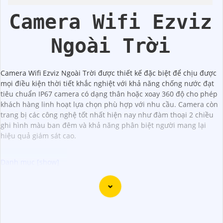
Hikvison
Camera Wifi Ezviz
Ngoài Trời
Camera Wifi Ezviz Ngoài Trời được thiết kế đặc biệt để chịu được
mọi điều kiện thời tiết khắc nghiệt với khả năng chống nước đạt
tiêu chuẩn IP67 camera có dạng thân hoặc xoay 360 độ cho phép
khách hàng linh hoạt lựa chọn phù hợp với nhu cầu. Camera còn
trang bị các công nghệ tốt nhất hiện nay như đàm thoại 2 chiều
ghi hình màu ban đêm và khả năng phân biệt người mang lại
hiệu quả giám sát cao.
Dạ chào bạn, dưới đây là một số thông tin về Camera
Thiết Kế Dạng Thân mà bạn có thể quan tâm:
✳️
1:
Hikvision DS-2CD2142FWD-I: Camera IP 4MP, chất