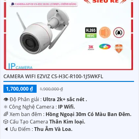
CAMERA WIFI EZVIZ CS-H3C-R100-1J5WKFL
1,700,000 ₫
1,900,000 ₫
👁 Độ Phân giải :
Ultra 2k+ sắc nét .
⚛️ Công Nghệ Camera :
IP Wifi.
🌈 Xem ban đêm :
Hồng Ngoại 30m Có Màu Ban Ðêm.
🎲 Cấu Tạo Camera
Thân Kim loại.
️🔈 Ưu Điểm :
Thu Âm Và Loa.