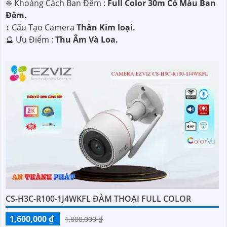
❈ Khoảng Cách Ban Đêm :
Full Color 30m Có Màu Ban
Ðêm.
↕️ Cấu Tạo Camera
Thân Kim loại.
️🔮 Ưu Điểm :
Thu Âm Và Loa.
CS-H3C-R100-1J4WKFL ĐÀM THOẠI FULL COLOR
1,600,000 ₫
1,800,000 ₫