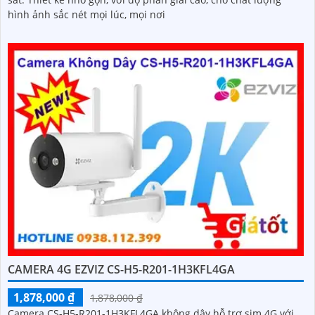
hình ảnh sắc nét mọi lúc, mọi nơi
CAMERA 4G EZVIZ CS-H5-R201-1H3KFL4GA
1,878,000 ₫
1,878,000 ₫
Camera CS-H5-R201-1H3KFL4GA không dây hỗ trợ sim 4G với