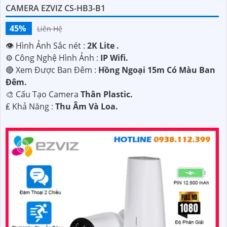
CAMERA EZVIZ CS-HB3-B1
45%
Liên Hệ
👁 Hình Ảnh Sắc nét :
2K Lite .
⚙ Công Nghệ Hình Ảnh :
IP Wifi.
🔴 Xem Được Ban Đêm :
Hồng Ngoại 15m Có Màu Ban
Ðêm.
🎨 Cấu Tạo Camera
Thân Plastic.
️₤ Khả Năng :
Thu Âm Và Loa.