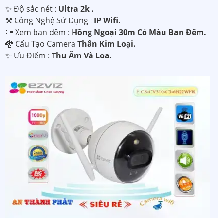
✨ Độ sắc nét :
Ultra 2k .
⚒ Công Nghệ Sử Dụng :
IP Wifi.
🔦 Xem ban đêm :
Hồng Ngoại 30m Có Màu Ban Đêm.
🐉️ Cấu Tạo Camera
Thân Kim Loại.
️✨ Ưu Điểm :
Thu Âm Và Loa.