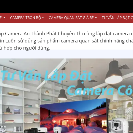
FI
CAMERA TRỌN BỘ
CAMERA QUAN SÁT GIÁ RẺ
TƯ VẤN LẮP ĐẶT 
ắp Camera An Thành Phát Chuyên Thi công lắp đặt camera 
 tín Luôn sử dủng sản phẩm camera quan sát chính hãng ch
hù hợp cho người dùng.