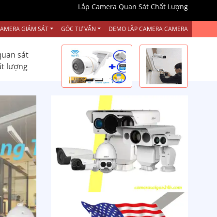
Lắp Camera Quan Sát Chất Lượng
CAMERA GIÁM SÁT
GÓC TƯ VẤN
DEMO LẮP CAMERA CAMERA
quan sát
ất lượng