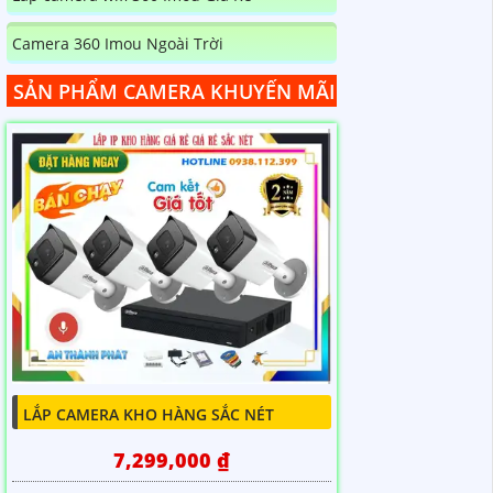
Camera 360 Imou Ngoài Trời
SẢN PHẨM CAMERA KHUYẾN MÃI
LẮP CAMERA KHO HÀNG SẮC NÉT
7,299,000 ₫