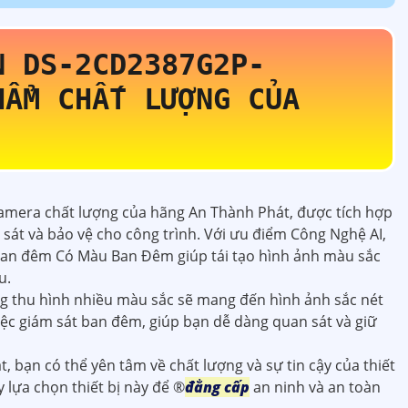
ON
DS-2CD2387G2P-
HẨM CHẤT LƯỢNG CỦA
camera chất lượng của hãng An Thành Phát, được tích hợp
sát và bảo vệ cho công trình. Với ưu điểm Công Nghệ AI,
an đêm Có Màu Ban Đêm giúp tái tạo hình ảnh màu sắc
u.
g thu hình nhiều màu sắc sẽ mang đến hình ảnh sắc nét
việc giám sát ban đêm, giúp bạn dễ dàng quan sát và giữ
 bạn có thể yên tâm về chất lượng và sự tin cậy của thiết
y lựa chọn thiết bị này để ®️
đẳng cấp
an ninh và an toàn