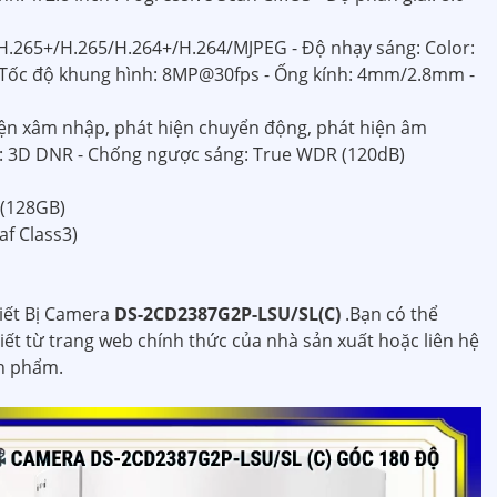
H.265+/H.265/H.264+/H.264/MJPEG - Độ nhạy sáng: Color:
 - Tốc độ khung hình: 8MP@30fps - Ống kính: 4mm/2.8mm -
iện xâm nhập, phát hiện chuyển động, phát hiện âm
u: 3D DNR - Chống ngược sáng: True WDR (120dB)
(128GB)
f Class3)
hiết Bị Camera
DS-2CD2387G2P-LSU/SL(C)
.Bạn có thể
iết từ trang web chính thức của nhà sản xuất hoặc liên hệ
ản phẩm.