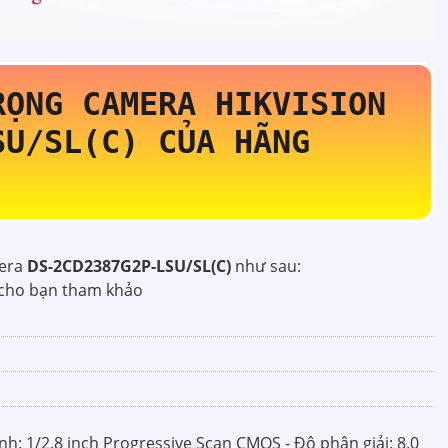
RỌNG CAMERA HIKVISION
SU/SL(C)
CỦA HÃNG
mera
DS-2CD2387G2P-LSU/SL(C)
như sau:
 cho bạn tham khảo
h: 1/2.8 inch Progressive Scan CMOS - Độ phân giải: 8.0