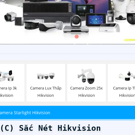
era Ip 3k
Camera Lux Thấp
Camera Zoom 25x
Camera Ip 
ikvision
Hikvision
Hikvision
Hikvisio
amera Starlight Hikvision
(C) Sắc Nét Hikvision