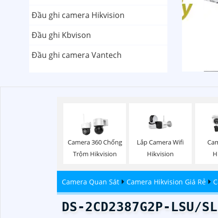
Đầu ghi camera Hikvision
Đầu ghi Kbvison
Đầu ghi camera Vantech
Lắp Camera Wifi
Camera 360 Chống
Cam
Hikvision
Trộm Hikvision
H
Camera Quan Sát
Camera Hikvision Giá Rẻ
C
DS-2CD2387G2P-LSU/SL