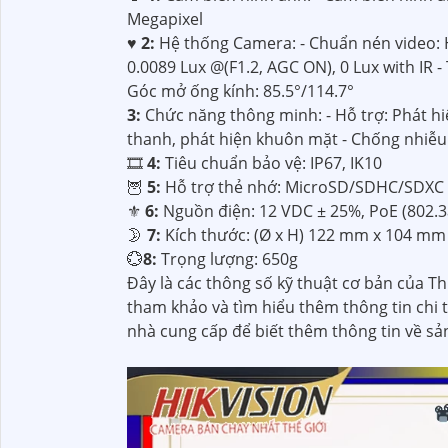
Megapixel
♥️
2:
Hệ thống Camera: - Chuẩn nén video: 
0.0089 Lux @(F1.2, AGC ON), 0 Lux with IR
Góc mở ống kính: 85.5°/114.7°
3:
Chức năng thông minh: - Hỗ trợ: Phát h
thanh, phát hiện khuôn mặt - Chống nhiễ
🎞
4:
Tiêu chuẩn bảo vệ: IP67, IK10
🦉
5:
Hỗ trợ thẻ nhớ: MicroSD/SDHC/SDXC 
⚜️
6:
Nguồn điện: 12 VDC ± 25%, PoE (802.3a
🌛
7:
Kích thước: (Ø x H) 122 mm x 104 mm
💮
8:
Trọng lượng: 650g
Đây là các thông số kỹ thuật cơ bản của T
tham khảo và tìm hiểu thêm thông tin chi t
nhà cung cấp để biết thêm thông tin về s