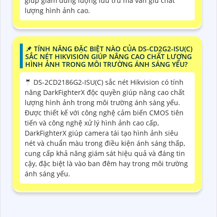
giúp giảm dung lượng lưu trữ mà vẫn giữ chất
lượng hình ảnh cao.
📌 TÍNH NĂNG ĐẶC BIỆT NÀO CỦA DS-CD2G2-ISU(C)
SẮC NÉT HIKVISION GIÚP NÂNG CAO CHẤT LƯỢNG
HÌNH ẢNH TRONG MÔI TRƯỜNG ÁNH SÁNG YẾU?
🤵 DS-2CD2186G2-ISU(C) sắc nét Hikvision có tính
năng DarkFighterX độc quyền giúp nâng cao chất
lượng hình ảnh trong môi trường ánh sáng yếu.
Được thiết kế với công nghệ cảm biến CMOS tiên
tiến và công nghệ xử lý hình ảnh cao cấp,
DarkFighterX giúp camera tái tạo hình ảnh siêu
nét và chuẩn màu trong điều kiện ánh sáng thấp,
cung cấp khả năng giám sát hiệu quả và đáng tin
cậy, đặc biệt là vào ban đêm hay trong môi trường
ánh sáng yếu.