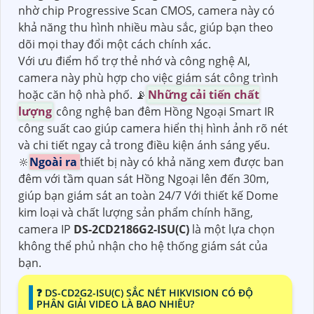
nhờ chip Progressive Scan CMOS, camera này có
khả năng thu hình nhiều màu sắc, giúp bạn theo
dõi mọi thay đổi một cách chính xác.
Với ưu điểm hổ trợ thẻ nhớ và công nghệ AI,
camera này phù hợp cho việc giám sát công trình
hoặc căn hộ nhà phố. 📡
Những cải tiến chất
lượng
công nghệ ban đêm Hồng Ngoại Smart IR
công suất cao giúp camera hiển thị hình ảnh rõ nét
và chi tiết ngay cả trong điều kiện ánh sáng yếu.
🔆
Ngoài ra
thiết bị này có khả năng xem được ban
đêm với tầm quan sát Hồng Ngoại lên đến 30m,
giúp bạn giám sát an toàn 24/7 Với thiết kế Dome
kim loại và chất lượng sản phẩm chính hãng,
camera IP
DS-2CD2186G2-ISU(C)
là một lựa chọn
không thể phủ nhận cho hệ thống giám sát của
bạn.
❓ DS-CD2G2-ISU(C) SẮC NÉT HIKVISION CÓ ĐỘ
PHÂN GIẢI VIDEO LÀ BAO NHIÊU?