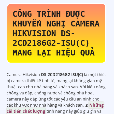
CÔNG TRÌNH ĐƯỢC
KHUYẾN NGHỊ CAMERA
HIKVISION
DS-
2CD2186G2-ISU(C)
MANG LẠI HIỆU QUẢ
Camera Hikvision
DS-2CD2186G2-ISU(C)
là một thiết
bị camera thiết kế tinh tế, mang lại không gian mỹ
thuật cao cho nhà hàng và khách sạn. Với kiểu dáng
chống va đập, chống nước và chống phá hoại,
camera này đáp ứng tốt các yêu cầu an ninh cho
các khu vực như nhà hàng và khách sạn. 📡
Những
cải tiến chất lượng
tính năng này giúp giữ gìn và