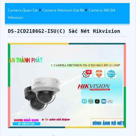
Hik
Camera Quan Sát
Camera Hikvision Giá Rẻ
Camera 360 Độ
Hikvision
DS-2CD2186G2-ISU(C) Sắc Nét Hikvision