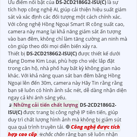
Ưu điểm nổi bật của
DS-2CD2186G2-ISU(C)
là sự
tích hợp công nghệ AI, giúp cải thiện hiệu suất giám
sát và xác định các đối tượng một cách chính xác.
Với công nghệ Hồng Ngoại Smart IR công suất cao,
camera này mang lại khả năng giám sát ấn tượng
vào ban đêm, không chỉ làm tăng cường an ninh mà
còn giúp theo dõi mọi diễn biến xảy ra.
Thiết bị
DS-2CD2186G2-ISU(C)
được thiết kế dưới
dạng Dome Kim Loại, phù hợp cho việc lắp đặt
trong căn hộ, nhà phố hay bất kỳ không gian nào
khác. Với khả năng quan sát ban đêm bằng Hồng
Ngoại lên đến 30m, camera này Hãy Tin rằng rằng
bạn sẽ luôn có hình ảnh sắc nét, dễ dàng nhận diện
ngay cả khi ánh sáng yếu.
📡
Những cải tiến chất lượng
DS-2CD2186G2-
ISU(C)
được trang bị công nghệ IP tiên tiến, giúp
duy trì chất lượng hình ảnh mà không bị giảm sút
qua quá trình truyền tải. 🛑
Công nghệ được tích
hợp cao cấp
☣️
chắc chắn
rằng bạn sẽ luôn nhận