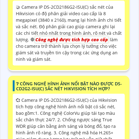
🤝 Camera IP DS-2CD2186G2-ISU(C) sắc nét của
Hikvision có độ phân giải video cao cấp là 8
megapixel (3840 x 2160), mang lại hình ảnh chi tiết
và sắc nét. Độ phân giải cao giúp camera ghi lại
các chi tiết nhỏ nhất trong hình ảnh, rõ nét và chất
lượng. 🛑
Công nghệ được tích hợp cao cấp
làm
cho camera trở thành lựa chọn lý tưởng cho việc
giám sát và truyền tin cậy trong các ứng dụng an
ninh và giám sát.
❔ CÔNG NGHỆ HÌNH ẢNH NỔI BẬT NÀO ĐƯỢC DS-
CD2G2-ISU(C) SẮC NÉT HIKVISION TÍCH HỢP?
💞 Camera IP DS-2CD2186G2-ISU(C) của Hikvision
tích hợp công nghệ hình ảnh nổi bật có sắc nét,
bao gồm:1. Công nghệ ColorVu giúp tái tạo màu
sắc chân thực 24/7. 2. Chống ngược sáng True
WDR giúp cân bằng ánh sáng và bóng đổ, tạo ra
hình ảnh rõ ràng. 3. Công nghệ mã hóa H.265+