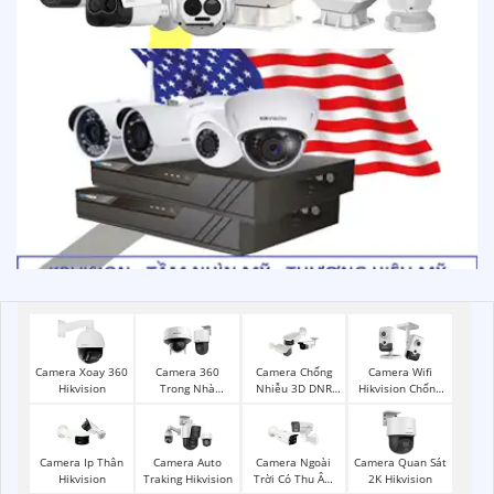
Camera Xoay 360
Camera 360
Camera Chống
Camera Wifi
Hikvision
Trong Nhà
Nhiễu 3D DNR
Hikvision Chống
Hikvision
Hikvison
Trộm
Camera Ip Thân
Camera Auto
Camera Ngoài
Camera Quan Sát
Hikvision
Traking Hikvision
Trời Có Thu Âm
2K Hikvision