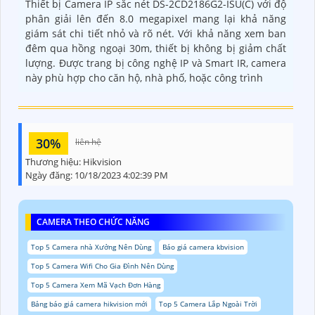
Thiết bị Camera IP sắc nét DS-2CD2186G2-ISU(C) với độ
phân giải lên đến 8.0 megapixel mang lại khả năng
giám sát chi tiết nhỏ và rõ nét. Với khả năng xem ban
đêm qua hồng ngoại 30m, thiết bị không bị giảm chất
lượng. Được trang bị công nghệ IP và Smart IR, camera
này phù hợp cho căn hộ, nhà phố, hoặc công trình
30%
liên hệ
Thương hiệu:
Hikvision
Ngày đăng:
10/18/2023 4:02:39 PM
CAMERA THEO CHỨC NĂNG
Top 5 Camera nhà Xưởng Nên Dùng
Báo giá camera kbvision
Top 5 Camera Wifi Cho Gia Đình Nên Dùng
Top 5 Camera Xem Mã Vạch Đơn Hàng
Bảng báo giá camera hikvision mới
Top 5 Camera Lắp Ngoài Trời