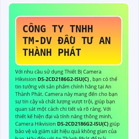
CÔNG TY TNHH
TM-DV ĐẦU TƯ AN
THÀNH PHÁT
Với nhu cầu sử dụng Thiết Bị Camera
Hikvision
DS-2CD2186G2-ISU(C)
, bạn có thể
tin tưởng với sản phẩm chính hãng tại An
Thành Phát. Camera này mang đến cho bạn
sự tin cậy và chất lượng vượt trội, giúp bạn
quan sát một cách chi tiết và rõ ràng. Với
thiết kế hiện đại và tính năng thông minh,
Camera Hikvision
DS-2CD2186G2-ISU(C)
giúp
bảo vệ và giám sát hiệu quả không gian của
bạn. Hãy đến với An Thành Phát để trải