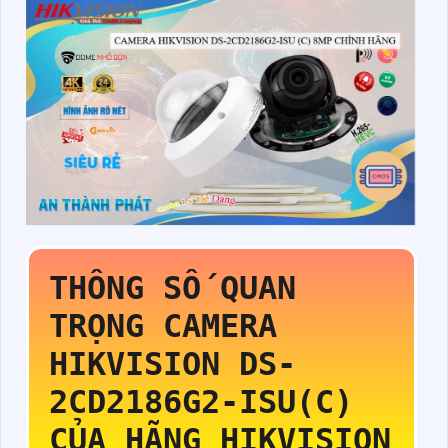
THÔNG SỐ QUAN
TRỌNG CAMERA
HIKVISION
DS-
2CD2186G2-ISU(C)
CỦA HÃNG HIKVISION