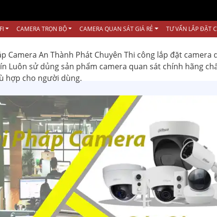
FI
CAMERA TRỌN BỘ
CAMERA QUAN SÁT GIÁ RẺ
TƯ VẤN LẮP ĐẶT 
ắp Camera An Thành Phát Chuyên Thi công lắp đặt camera 
 tín Luôn sử dủng sản phẩm camera quan sát chính hãng ch
hù hợp cho người dùng.