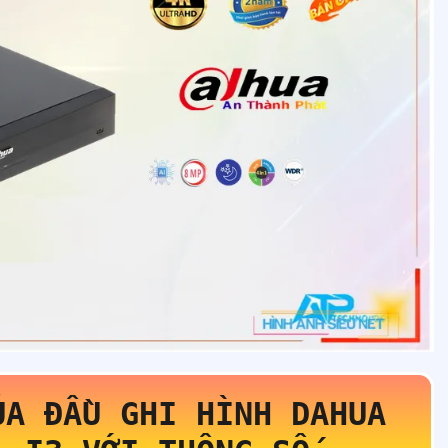
ỦA ĐẦU GHI HÌNH DAHUA