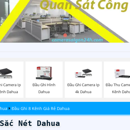
hi Camera Ip
Đầu Ghi Hình
Đầu Ghi Camera Ip
Đầu Thu Came
ênh Dahua
Dahua
4k Dahua
Kênh Dah
ahua
Đầu Ghi 8 Kênh Giá Rẻ Dahua
Sắc Nét Dahua