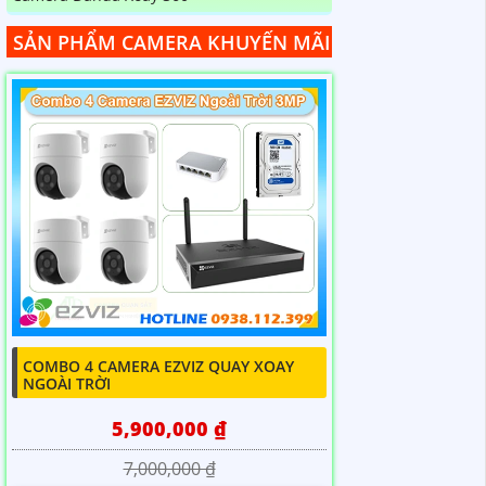
SẢN PHẨM CAMERA KHUYẾN MÃI
COMBO 4 CAMERA EZVIZ QUAY XOAY
NGOÀI TRỜI
5,900,000 ₫
7,000,000 ₫