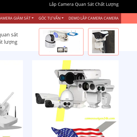
Lắp Camera Quan Sát Chất Lượng
CAMERA GIÁM SÁT
GÓC TƯ VẤN
DEMO LẮP CAMERA CAMERA
quan sát
ất lượng