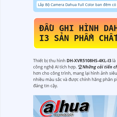
Lắp Bộ Camera Dahua Full Color ban đêm c
ĐẦU GHI HÌNH D
I3
SẢN PHẨM CHẤ
Thiết bị thu hình
DH-XVR5108HS-4KL-I3
là
công nghệ AI tích hợp. 🏆
Những cải tiến c
hơn cho công trình, mang lại hình ảnh si
nhiều màu sắc và được chính hãng phân ph
đáng tin cậy.