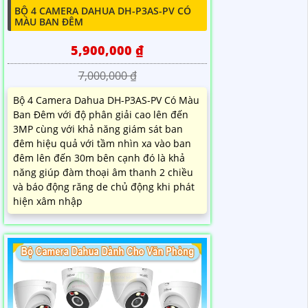
BỘ 4 CAMERA DAHUA DH-P3AS-PV CÓ
MÀU BAN ĐÊM
5,900,000 ₫
7,000,000 ₫
Bộ 4 Camera Dahua DH-P3AS-PV Có Màu
Ban Đêm với độ phân giải cao lên đến
3MP cùng với khả năng giám sát ban
đêm hiệu quả với tầm nhìn xa vào ban
đêm lên đến 30m bên cạnh đó là khả
năng giúp đàm thoại âm thanh 2 chiều
và báo động răng de chủ động khi phát
hiện xâm nhập