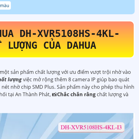
ó màu
AHUA
DH-XVR5108HS-4KL-
T LƯỢNG CỦA DAHUA
 một sản phẩm chất lượng với ưu điểm vượt trội nhờ vào
hất lượng
việc mở rộng thêm 8 camera IP giúp bao quát
êu nét nhờ chip SMD Plus. Sản phẩm này cho phép thu hình
ối tại An Thành Phát, 📸
Chắc chắn rằng
chất lượng và