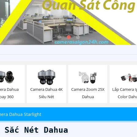
era Dahua
Camera Dahua 4K
Camera Zoom 25X
Lắp Camera Ip
oay 360
Siêu Nét
Dahua
Color Dah
era Dahua Starlight
 Sắc Nét Dahua