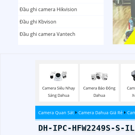
Đầu ghi camera Hikvision
Đầu ghi Kbvison
Đầu ghi camera Vantech
Camera Siêu Nhạy
Camera Báo Động
Cam
Sáng Dahua
Dahua
X
Camera Quan Sát
Camera Dahua Giá Rẻ
Cam
DH-IPC-HFW2249S-S-IL