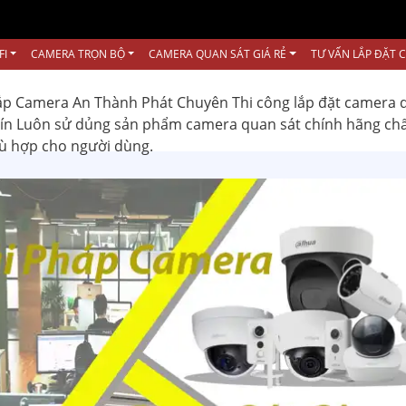
FI
CAMERA TRỌN BỘ
CAMERA QUAN SÁT GIÁ RẺ
TƯ VẤN LẮP ĐẶT 
ắp Camera An Thành Phát Chuyên Thi công lắp đặt camera 
 tín Luôn sử dủng sản phẩm camera quan sát chính hãng ch
hù hợp cho người dùng.