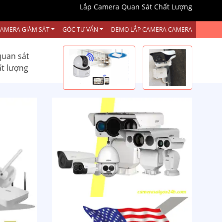
Lắp Camera Quan Sát Chất Lượng
CAMERA GIÁM SÁT
GÓC TƯ VẤN
DEMO LẮP CAMERA CAMERA
quan sát
ất lượng