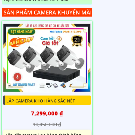
SẢN PHẨM CAMERA KHUYẾN MÃI
LẮP CAMERA KHO HÀNG SẮC NÉT
7,299,000 ₫
10,450,000 ₫