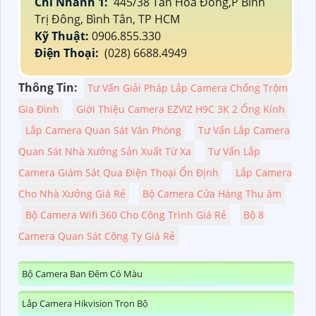
Chi Nhánh 1:
445/38 Tân Hòa Đông,P Bình
Trị Đông, Bình Tân, TP HCM
Kỹ Thuật:
0906.855.330
Điện Thoại:
(028) 6688.4949
Thông Tin:
Tư Vấn Giải Pháp Lắp Camera Chống Trộm
Gia Đình
Giới Thiệu Camera EZVIZ H9C 3K 2 Ống Kính
Lắp Camera Quan Sát Văn Phòng
Tư Vấn Lắp Camera
Quan Sát Nhà Xưởng Sản Xuất Từ Xa
Tư Vấn Lắp
Camera Giám Sát Qua Điện Thoại Ổn Định
Lắp Camera
Cho Nhà Xưởng Giá Rẻ
Bộ Camera Cửa Hàng Thu âm
Bộ Camera Wifi 360 Cho Công Trình Giá Rẻ
Bộ 8
Camera Quan Sát Công Ty Giá Rẻ
Bộ Camera Ban Đêm Có Màu
Lắp Camera Hikvision Trọn Bộ