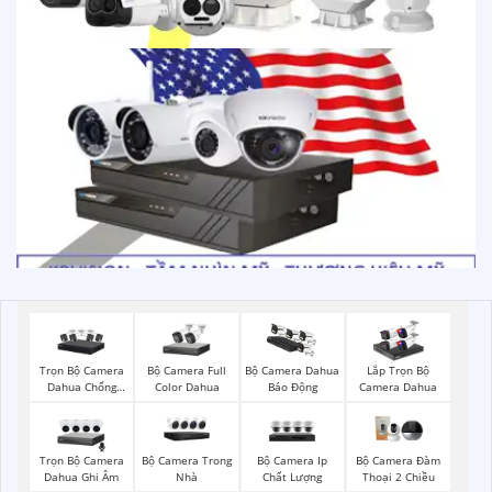
Trọn Bộ Camera
Bộ Camera Full
Bộ Camera Dahua
Lắp Trọn Bộ
Dahua Chống
Color Dahua
Báo Động
Camera Dahua
Trộm
Trọn Bộ Camera
Bộ Camera Trong
Bộ Camera Ip
Bộ Camera Đàm
Dahua Ghi Âm
Nhà
Chất Lượng
Thoại 2 Chiều