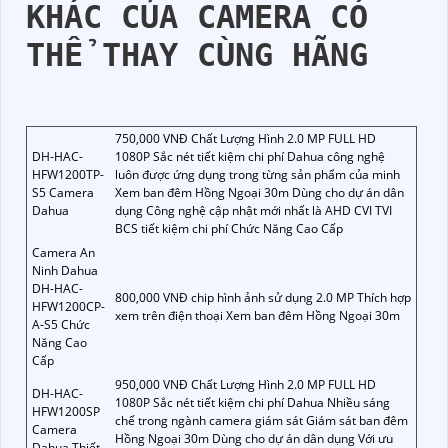
KHÁC CỦA CAMERA CÓ
THỂ THAY CÙNG HÃNG
750,000 VNĐ Chất Lượng Hình 2.0 MP FULL HD
DH-HAC-
1080P Sắc nét tiết kiệm chi phí Dahua công nghệ
HFW1200TP-
luôn được ứng dụng trong từng sản phẩm của minh
S5 Camera
Xem ban đêm Hồng Ngoại 30m Dùng cho dự án dân
Dahua
dụng Công nghệ cập nhật mới nhất là AHD CVI TVI
BCS tiết kiệm chi phí Chức Năng Cao Cấp
Camera An
Ninh Dahua
DH-HAC-
800,000 VNĐ chip hình ảnh sử dụng 2.0 MP Thích hợp
HFW1200CP-
xem trên điện thoại Xem ban đêm Hồng Ngoại 30m
A-S5 Chức
Năng Cao
Cấp
950,000 VNĐ Chất Lượng Hình 2.0 MP FULL HD
DH-HAC-
1080P Sắc nét tiết kiệm chi phí Dahua Nhiều sáng
HFW1200SP
chế trong ngành camera giám sát Giám sát ban đêm
Camera
Hồng Ngoại 30m Dùng cho dự án dân dụng Với ưu
Dahua Thiết