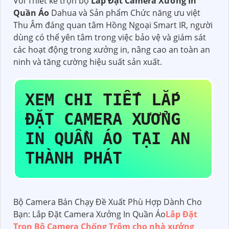
Với Thiết kế trọn bộ
Lắp Đặt Camera Xưởng In
Quần Áo
Dahua và Sản phẩm Chức năng ưu việt
Thu Âm đáng quan tâm Hồng Ngoại Smart IR, người
dùng có thể yên tâm trong việc bảo vệ và giám sát
các hoạt động trong xưởng in, nâng cao an toàn an
ninh và tăng cường hiệu suất sản xuất.
XEM CHI TIẾT
LẮP
ĐẶT CAMERA XƯỞNG
IN QUẦN ÁO
TẠI AN
THÀNH PHÁT
Bộ Camera Bán Chạy Đề Xuất Phù Hợp Dành Cho
Bạn: Lắp Đặt Camera Xưởng In Quần Áo
Lắp Đặt
Trọn Bộ Camera Chống Trộm cho nhà xưởng