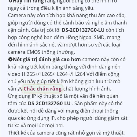
🔄
Hãy Tin rằng
rằng người dùng có thể nhìn rõ
ngay cả trong điều kiện ánh sáng yếu.
Camera này còn tích hợp khả năng thu âm cao cấp,
giúp người dùng có thể cảnh báo và nghe âm thanh
cận cảnh. Gía trị cốt lõi
DS-2CD1327G0-LU
còn tích
hợp công nghệ ban đêm Hồng Ngoại SMD, mang
đến hình ảnh sắc nét và mượt hơn so với các loại
camera CMOS thông thường.
🌚
Nét giá trị đánh giá cao hơn
camera này còn có
khả năng tiết kiệm băng thông với định dạng nén
video H.265+/H.265/H.264+/H.264 Với điểm cộng
chủ yếu này giúp tiết kiệm không gian lưu trữ mà
vẫn ⁂
Chắc chắn rằng
chất lượng hình ảnh.
Ứng dụng IP kỹ thuật số là một vấn đề nên quan
tâm của
DS-2CD1327G0-LU
. Sản phẩm này có thể
được kết nối dễ dàng với mạng điện thoại thông
qua các ứng dụng IP, cho phép người dùng giám sát
từ xa và mọi lúc mọi nơi.
Thiết kế của camera cũng rất nhỏ gọn và mỹ thuật,