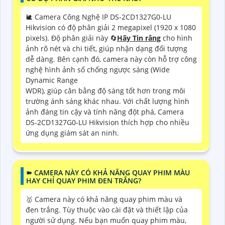
🐌 Camera Công Nghệ IP DS-2CD1327G0-LU
Hikvision có độ phân giải 2 megapixel (1920 x 1080
pixels). Độ phân giải này 🔄
Hãy Tin rằng
cho hình
ảnh rõ nét và chi tiết, giúp nhận dạng đối tượng
dễ dàng. Bên cạnh đó, camera này còn hỗ trợ công
nghệ hình ảnh số chống ngược sáng (Wide
Dynamic Range
WDR), giúp cân bằng độ sáng tốt hơn trong môi
trường ánh sáng khác nhau. Với chất lượng hình
ảnh đáng tin cậy và tính năng đột phá, Camera
DS-2CD1327G0-LU Hikvision thích hợp cho nhiều
ứng dụng giám sát an ninh.
➽ CAMERA NÀY CÓ KHẢ NĂNG QUAY PHIM MÀU
HAY CHỈ QUAY PHIM ĐEN TRẮNG?
🥇 Camera này có khả năng quay phim màu và
đen trắng. Tùy thuộc vào cài đặt và thiết lập của
người sử dụng. Nếu bạn muốn quay phim màu,