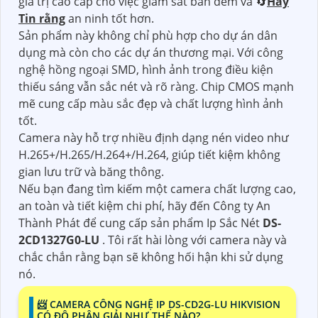
giá trị cao cấp cho việc giám sát ban đêm và 🔄
Hãy
Tin rằng
an ninh tốt hơn.
Sản phẩm này không chỉ phù hợp cho dự án dân
dụng mà còn cho các dự án thương mại. Với công
nghệ hồng ngoại SMD, hình ảnh trong điều kiện
thiếu sáng vẫn sắc nét và rõ ràng. Chip CMOS mạnh
mẽ cung cấp màu sắc đẹp và chất lượng hình ảnh
tốt.
Camera này hỗ trợ nhiều định dạng nén video như
H.265+/H.265/H.264+/H.264, giúp tiết kiệm không
gian lưu trữ và băng thông.
Nếu bạn đang tìm kiếm một camera chất lượng cao,
an toàn và tiết kiệm chi phí, hãy đến Công ty An
Thành Phát để cung cấp sản phẩm Ip Sắc Nét
DS-
2CD1327G0-LU
. Tôi rất hài lòng với camera này và
chắc chắn rằng bạn sẽ không hối hận khi sử dụng
nó.
📨 CAMERA CÔNG NGHỆ IP DS-CD2G-LU HIKVISION
CÓ ĐỘ PHÂN GIẢI NHƯ THẾ NÀO?