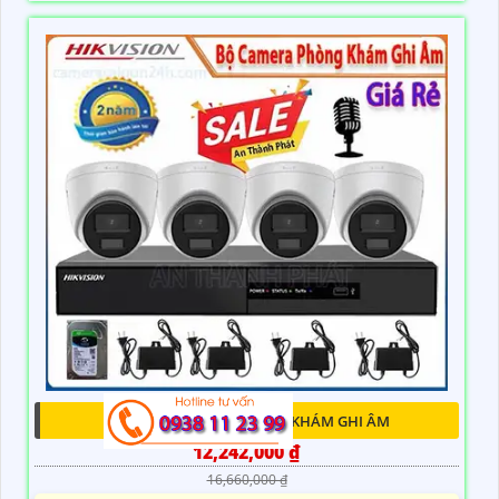
LẮP ĐẶT CAMERA PHÒNG KHÁM GHI ÂM
12,242,000 ₫
16,660,000 ₫