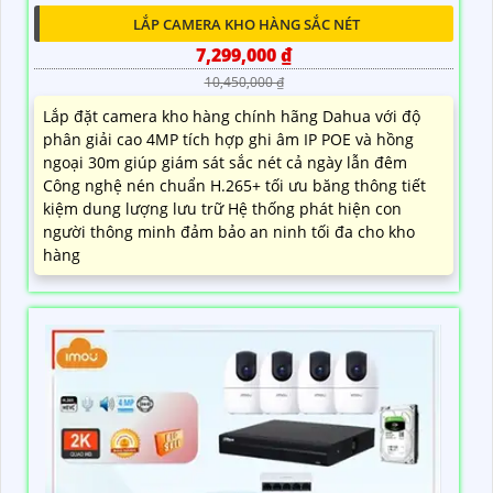
LẮP CAMERA KHO HÀNG SẮC NÉT
7,299,000 ₫
10,450,000 ₫
Lắp đặt camera kho hàng chính hãng Dahua với độ
phân giải cao 4MP tích hợp ghi âm IP POE và hồng
ngoại 30m giúp giám sát sắc nét cả ngày lẫn đêm
Công nghệ nén chuẩn H.265+ tối ưu băng thông tiết
kiệm dung lượng lưu trữ Hệ thống phát hiện con
người thông minh đảm bảo an ninh tối đa cho kho
hàng