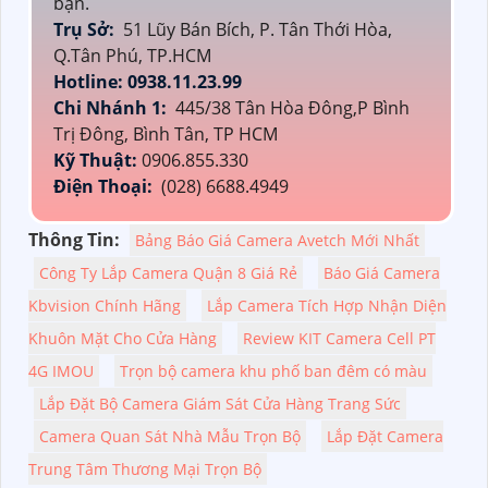
bạn.
Trụ Sở:
51 Lũy Bán Bích, P. Tân Thới Hòa,
Q.Tân Phú, TP.HCM
Hotline: 0938.11.23.99
Chi Nhánh 1:
445/38 Tân Hòa Đông,P Bình
Trị Đông, Bình Tân, TP HCM
Kỹ Thuật:
0906.855.330
Điện Thoại:
(028) 6688.4949
Thông Tin:
Bảng Báo Giá Camera Avetch Mới Nhất
Công Ty Lắp Camera Quận 8 Giá Rẻ
Báo Giá Camera
Kbvision Chính Hãng
Lắp Camera Tích Hợp Nhận Diện
Khuôn Mặt Cho Cửa Hàng
Review KIT Camera Cell PT
4G IMOU
Trọn bộ camera khu phố ban đêm có màu
Lắp Đặt Bộ Camera Giám Sát Cửa Hàng Trang Sức
Camera Quan Sát Nhà Mẫu Trọn Bộ
Lắp Đặt Camera
Trung Tâm Thương Mại Trọn Bộ