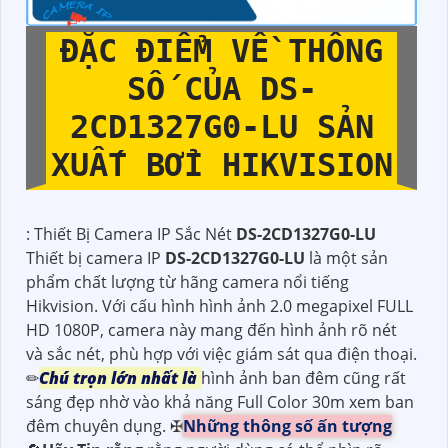
ĐẶC ĐIỂM VỀ THÔNG
SỐ CỦA
DS-
2CD1327G0-LU
SẢN
XUẤT BỞI HIKVISION
: Thiết Bị Camera IP Sắc Nét
DS-2CD1327G0-LU
Thiết bị camera IP
DS-2CD1327G0-LU
là một sản
phẩm chất lượng từ hãng camera nổi tiếng
Hikvision. Với cấu hình hình ảnh 2.0 megapixel FULL
HD 1080P, camera này mang đến hình ảnh rõ nét
và sắc nét, phù hợp với việc giám sát qua điện thoại.
✏
Chú trọn lớn nhất là
hình ảnh ban đêm cũng rất
sáng đẹp nhờ vào khả năng Full Color 30m xem ban
đêm chuyên dụng. ✠
Những thông số ấn tượng