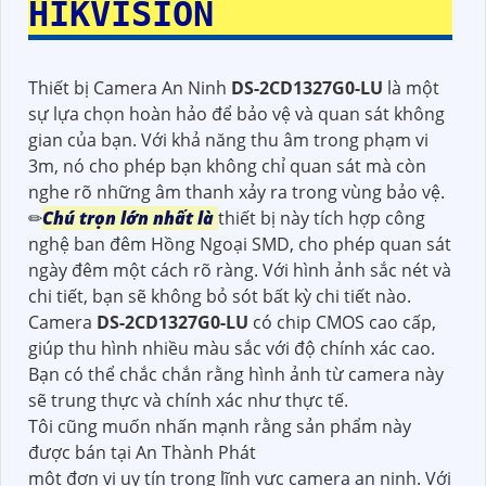
HIKVISION
Thiết bị Camera An Ninh
DS-2CD1327G0-LU
là một
sự lựa chọn hoàn hảo để bảo vệ và quan sát không
gian của bạn. Với khả năng thu âm trong phạm vi
3m, nó cho phép bạn không chỉ quan sát mà còn
nghe rõ những âm thanh xảy ra trong vùng bảo vệ.
✏
Chú trọn lớn nhất là
thiết bị này tích hợp công
nghệ ban đêm Hồng Ngoại SMD, cho phép quan sát
ngày đêm một cách rõ ràng. Với hình ảnh sắc nét và
chi tiết, bạn sẽ không bỏ sót bất kỳ chi tiết nào.
Camera
DS-2CD1327G0-LU
có chip CMOS cao cấp,
giúp thu hình nhiều màu sắc với độ chính xác cao.
Bạn có thể chắc chắn rằng hình ảnh từ camera này
sẽ trung thực và chính xác như thực tế.
Tôi cũng muốn nhấn mạnh rằng sản phẩm này
được bán tại An Thành Phát
một đơn vị uy tín trong lĩnh vực camera an ninh. Với