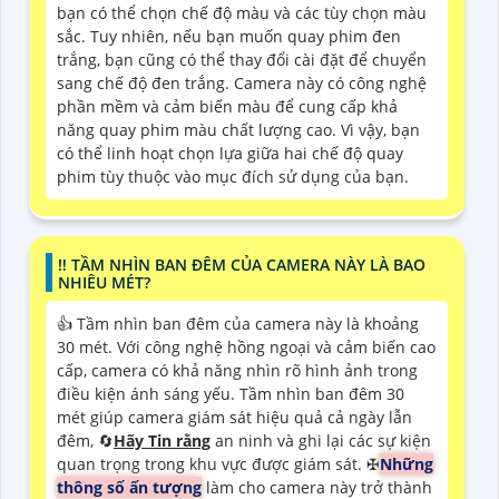
bạn có thể chọn chế độ màu và các tùy chọn màu
sắc. Tuy nhiên, nếu bạn muốn quay phim đen
trắng, bạn cũng có thể thay đổi cài đặt để chuyển
sang chế độ đen trắng. Camera này có công nghệ
phần mềm và cảm biến màu để cung cấp khả
năng quay phim màu chất lượng cao. Vì vậy, bạn
có thể linh hoạt chọn lựa giữa hai chế độ quay
phim tùy thuộc vào mục đích sử dụng của bạn.
‼️ TẦM NHÌN BAN ĐÊM CỦA CAMERA NÀY LÀ BAO
NHIÊU MÉT?
👍 Tầm nhìn ban đêm của camera này là khoảng
30 mét. Với công nghệ hồng ngoại và cảm biến cao
cấp, camera có khả năng nhìn rõ hình ảnh trong
điều kiện ánh sáng yếu. Tầm nhìn ban đêm 30
mét giúp camera giám sát hiệu quả cả ngày lẫn
đêm, 🔄
Hãy Tin rằng
an ninh và ghi lại các sự kiện
quan trọng trong khu vực được giám sát. ✠
Những
thông số ấn tượng
làm cho camera này trở thành