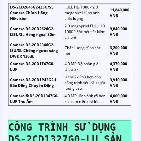
DS-2CD2646G2-IZSU/SL
FULL HD 1080P 2.0
11,840,000
Camera Chính Hãng
megapixel Hình ảnh
VNĐ
Hikvision
chất lượng
2.0 megapixel FULL HD
Camera DS-2CD2626G2-
9,840,000
1080P Sắc nét tiết kiệm
IZSU/SL Hồng ngoại 80m
VNĐ
chi phí
Camera DS-2CD2346G2-
Chất Lượng Hình sắc
3,200,000
ISU/SL Chống ngược sáng
nét
VNĐ
DWDR 120db
Camera DS-2CD1T47G0-
4.0 MP Độ phân giải
4,370,000
LUF
Ultra 2k
VNĐ
Ultra 2k Phù hợp cho
Camera DS-2CD1P43G2-I
3,910,000
công trình yêu cầu chất
Báo Động Chuyển Động
VNĐ
lượng cao
Camera ❂ DS-2CD1347G0-
4.0 MP Hình ảnh rõ hơn
4,000,000
LUF Thu Âm
khi xem trên ti vi lớn
VNĐ
CÔNG TRÌNH SỬ DỤNG
DS-2CD1327G0-LU
SẢN