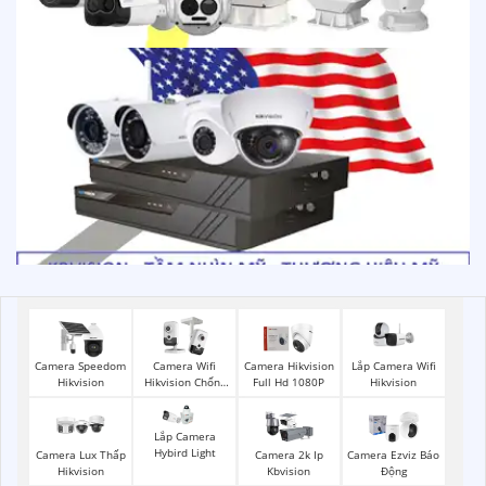
Lắp Camera Wifi
Camera Speedom
Camera Wifi
Camera Hikvision
Hikvision
Hikvision
Hikvision Chống
Full Hd 1080P
Trộm
Lắp Camera
Hybird Light
Camera Lux Thấp
Camera 2k Ip
Camera Ezviz Báo
Hikvision
Kbvision
Động