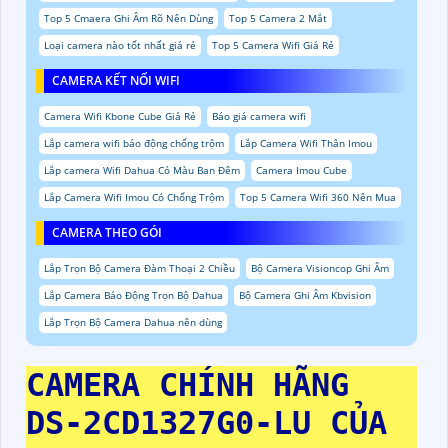
Top 5 Cmaera Ghi Âm Rõ Nên Dùng
Top 5 Camera 2 Mắt
Loại camera nào tốt nhất giá rẻ
Top 5 Camera Wifi Giá Rẻ
CAMERA KẾT NỐI WIFI
Camera Wifi Kbone Cube Giá Rẻ
Báo giá camera wifi
Lắp camera wifi báo động chống trộm
Lắp Camera Wifi Thân Imou
Lắp camera Wifi Dahua Có Màu Ban Đêm
Camera Imou Cube
Lắp Camera Wifi Imou Có Chống Trộm
Top 5 Camera Wifi 360 Nên Mua
CAMERA THEO GÓI
Lắp Trọn Bộ Camera Đàm Thoại 2 Chiều
Bộ Camera Visioncop Ghi Âm
Lắp Camera Báo Động Trọn Bộ Dahua
Bộ Camera Ghi Âm Kbvision
Lắp Trọn Bộ Camera Dahua nên dùng
CAMERA CHÍNH HÃNG
DS-2CD1327G0-LU
CỦA