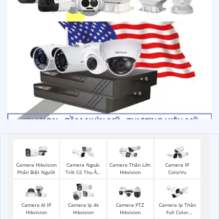
Camera Hikvision
Camera Ngoài
Camera Thân Lớn
Camera IP
Phân Biệt Người
Trời Có Thu Âm
Hikvision
ColorVu
Hik
Camera AI IP
Camera Ip 4k
Camera PTZ
Camera Ip Thân
Hikvision
Hikvision
Hikvision
Full Color