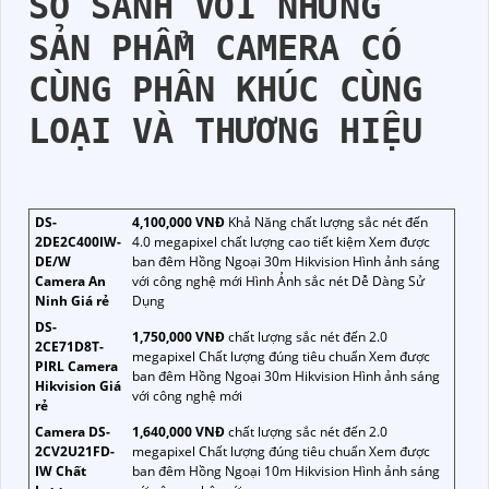
SO SÁNH VỚI NHỮNG
SẢN PHẨM CAMERA CÓ
CÙNG PHÂN KHÚC CÙNG
LOẠI VÀ THƯƠNG HIỆU
DS-
4,100,000 VNĐ
Khả Năng chất lượng sắc nét đến
2DE2C400IW-
4.0 megapixel chất lượng cao tiết kiệm Xem được
DE/W
ban đêm Hồng Ngoại 30m Hikvision Hình ảnh sáng
Camera An
với công nghệ mới Hình Ảnh sắc nét Dễ Dàng Sử
Ninh Giá rẻ
Dụng
DS-
1,750,000 VNĐ
chất lượng sắc nét đến 2.0
2CE71D8T-
megapixel Chất lượng đúng tiêu chuẩn Xem được
PIRL Camera
ban đêm Hồng Ngoại 30m Hikvision Hình ảnh sáng
Hikvision Giá
với công nghệ mới
rẻ
Camera DS-
1,640,000 VNĐ
chất lượng sắc nét đến 2.0
2CV2U21FD-
megapixel Chất lượng đúng tiêu chuẩn Xem được
IW Chất
ban đêm Hồng Ngoại 10m Hikvision Hình ảnh sáng