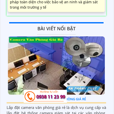
LẮP ĐẶT CAMERA PHÒNG KHÁM GHI ÂM
12,242,000 ₫
16,660,000 ₫
góp phần nâng cao chất lượng và hiệu suất của hệ
thống camera giám sát. Thiết kế trọn bộ lắp đặt
camera phòng khám ghi âm Hikvision cung cấp giải
pháp toàn diện cho việc bảo vệ an ninh và giám sát
trong môi trường y tế
BÀI VIẾT NỔI BẬT