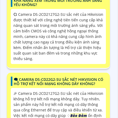
KHẢ NĂNG XEM TRONG MÔI TRƯỜNG ÁNH SÁNG
YẾU KHÔNG?
💞 Camera DS-2CD2127G2-SU sắc nét của Hikvision
được thiết kế với công nghệ tiên tiến cung cấp khả
năng quan sát trong môi trường ánh sáng yếu. Với
cảm biến CMOS và công nghệ hồng ngoại thông
minh, camera này có khả năng cung cấp hình ảnh
chất lượng cao ngay cả trong điều kiện ánh sáng
kém. Điểm nhấn ấn tượng là Hổ trợ cải thiện hiệu
suất quan sát ban đêm và trong những khu vực
thiếu sáng.
🗨️ CAMERA DS-CD22G2-SU SẮC NÉT HIKVISION CÓ
HỖ TRỢ KẾT NỐI MẠNG KHÔNG DÂY KHÔNG?
️🎉 Camera DS-2CD2127G2-SU sắc nét của Hikvision
không hỗ trợ kết nối mạng không dây. Tuy nhiên,
sản phẩm này hỗ trợ kết nối mạng có dây thông
qua cổng Ethernet để truy cập và điều khiển từ xa.
Việc kết nối mạng có dây giúp ♢
Bảo Đảm
ổn định