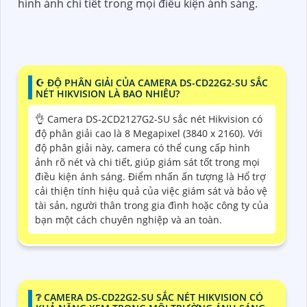
hình ảnh chi tiết trong mọi điều kiện ánh sáng.
☪ ĐỘ PHÂN GIẢI CỦA CAMERA DS-CD22G2-SU SẮC
NÉT HIKVISION LÀ BAO NHIÊU?
👌 Camera DS-2CD2127G2-SU sắc nét Hikvision có
độ phân giải cao là 8 Megapixel (3840 x 2160). Với
độ phân giải này, camera có thể cung cấp hình
ảnh rõ nét và chi tiết, giúp giám sát tốt trong mọi
điều kiện ánh sáng. Điểm nhấn ấn tượng là Hổ trợ
cải thiện tính hiệu quả của việc giám sát và bảo vệ
tài sản, người thân trong gia đình hoặc công ty của
bạn một cách chuyên nghiệp và an toàn.
❔ CAMERA DS-CD22G2-SU SẮC NÉT HIKVISION CÓ