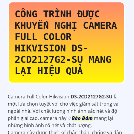
CÔNG TRÌNH ĐƯỢC
KHUYẾN NGHỊ CAMERA
FULL COLOR
HIKVISION
DS-
2CD2127G2-SU
MANG
LẠI HIỆU QUẢ
Camera Full Color Hikvision
DS-2CD2127G2-SU
là
một lựa chọn tuyệt vời cho việc giám sát trong và
ngoài nhà. Với chất lượng hình ảnh sắc nét và độ
phân giải cao, camera này ♢
Bảo Đảm
mang lại
những hình ảnh rõ nét và chất lượng.
Camera này được thiết kế chắc chắn, chống va đập,