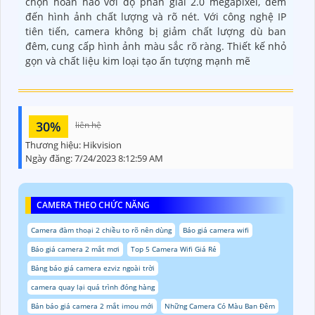
chọn hoàn hảo với độ phân giải 2.0 megapixel, đem
đến hình ảnh chất lượng và rõ nét. Với công nghệ IP
tiên tiến, camera không bị giảm chất lượng dù ban
đêm, cung cấp hình ảnh màu sắc rõ ràng. Thiết kế nhỏ
gọn và chất liệu kim loại tạo ấn tượng mạnh mẽ
30%
liên hệ
Thương hiệu:
Hikvision
Ngày đăng:
7/24/2023 8:12:59 AM
CAMERA THEO CHỨC NĂNG
Camera đàm thoại 2 chiều to rõ nên dùng
Báo giá camera wifi
Báo giá camera 2 mắt mơi
Top 5 Camera Wifi Giá Rẻ
Bảng báo giá camera ezviz ngoài trời
camera quay lại quá trình đóng hàng
Bản báo giá camera 2 mắt imou mới
Những Camera Có Màu Ban Đêm