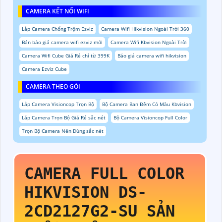
CAMERA KẾT NỐI WIFI
Lắp Camera Chống Trộm Ezviz
Camera Wifi Hikvision Ngoài Trời 360
Bản báo giá camera wifi ezviz mới
Camera Wifi Kbvision Ngoài Trời
Camera Wifi Cube Giá Rẻ chỉ từ 399K
Báo giá camera wifi hikvision
Camera Ezviz Cube
CAMERA THEO GÓI
Lắp Camera Visioncop Trọn Bộ
Bộ Camera Ban Đêm Có Màu Kbvision
Lắp Camera Trọn Bộ Giá Rẻ sắc nét
Bộ Camera Visioncop Full Color
Trọn Bộ Camera Nên Dùng sắc nét
CAMERA FULL COLOR
HIKVISION
DS-
2CD2127G2-SU
SẢN