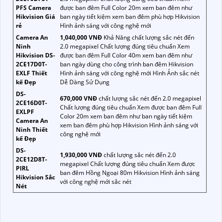
PFS Camera
được ban đêm Full Color 20m xem ban đêm như
Hikvision Giá
ban ngày tiết kiệm xem ban đêm phù hợp Hikvision
rẻ
Hình ảnh sáng với công nghệ mới
Camera An
1,040,000 VNĐ
Khả Năng chất lượng sắc nét đến
Ninh
2.0 megapixel Chất lượng đúng tiêu chuẩn Xem
Hikvision DS-
được ban đêm Full Color 40m xem ban đêm như
2CE17D0T-
ban ngày dùng cho công trình ban đêm Hikvision
EXLF Thiết
Hình ảnh sáng với công nghệ mới Hình Ảnh sắc nét
kế Đẹp
Dễ Dàng Sử Dụng
DS-
670,000 VNĐ
chất lượng sắc nét đến 2.0 megapixel
2CE16D0T-
Chất lượng đúng tiêu chuẩn Xem được ban đêm Full
EXLPF
Color 20m xem ban đêm như ban ngày tiết kiệm
Camera An
xem ban đêm phù hợp Hikvision Hình ảnh sáng với
Ninh Thiết
công nghệ mới
kế Đẹp
DS-
1,930,000 VNĐ
chất lượng sắc nét đến 2.0
2CE12D8T-
megapixel Chất lượng đúng tiêu chuẩn Xem được
PIRL
ban đêm Hồng Ngoại 80m Hikvision Hình ảnh sáng
Hikvision Sắc
với công nghệ mới sắc nét
Nét