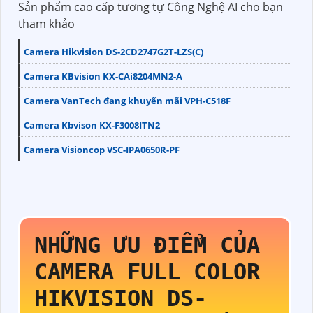
Sản phẩm cao cấp tương tự Công Nghệ AI cho bạn
tham khảo
Camera Hikvision DS-2CD2747G2T-LZS(C)
Camera KBvision KX-CAi8204MN2-A
Camera VanTech đang khuyến mãi VPH-C518F
Camera Kbvison KX-F3008ITN2
Camera Visioncop VSC-IPA0650R-PF
NHỮNG ƯU ĐIỂM CỦA
CAMERA FULL COLOR
HIKVISION
DS-