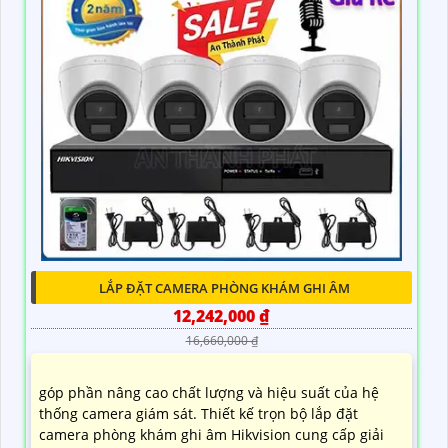
8,000,000 ₫
10,200,000 ₫
Combo Bộ Camera Nhà Máy Siêu Nét Dahua được
đánh giá cao vì tích hợp công nghệ thu hình chất
lượng và độ tin cậy cao trong việc bảo vệ và giám sát
nhà máy. Sản phẩm này có thiết kế đẹp mắt, phù hợp
với mọi không gian