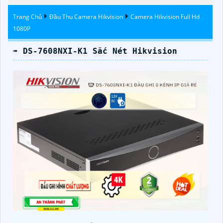
Trời
Động
Trang Chủ
Đầu Thu Camera Hikvision
Camera Hikvision Full Hd
1080P
➠ DS-7608NXI-K1 Sắc Nét Hikvision