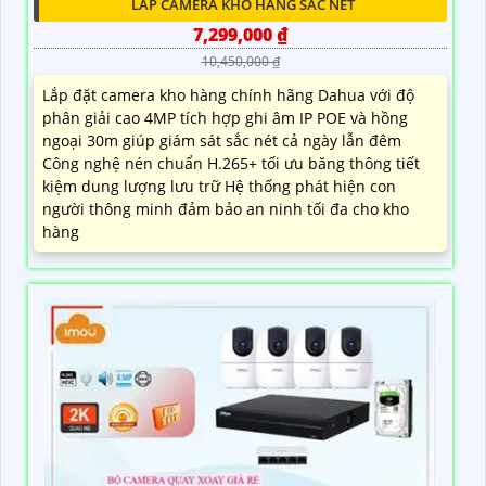
LẮP CAMERA KHO HÀNG SẮC NÉT
7,299,000 ₫
10,450,000 ₫
Lắp đặt camera kho hàng chính hãng Dahua với độ
phân giải cao 4MP tích hợp ghi âm IP POE và hồng
ngoại 30m giúp giám sát sắc nét cả ngày lẫn đêm
Công nghệ nén chuẩn H.265+ tối ưu băng thông tiết
kiệm dung lượng lưu trữ Hệ thống phát hiện con
người thông minh đảm bảo an ninh tối đa cho kho
hàng