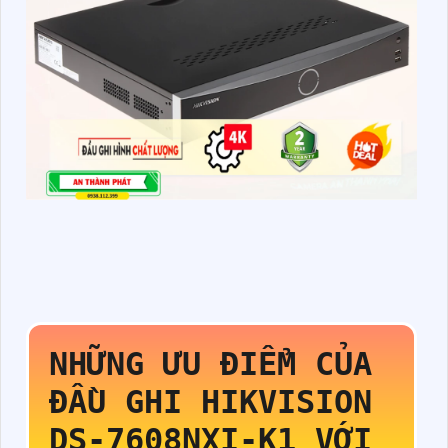
NHỮNG ƯU ĐIỂM CỦA
ĐẦU GHI HIKVISION
DS-7608NXI-K1
VỚI