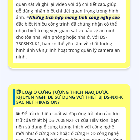
quan sát và ghi lại video với độ chi tiết cao, giúp
dễ dàng nhận biết chi tiết quan trọng trong hình
ảnh. ⌔
Những tích hợp mang tính công nghệ cao
đặc biệt Nhiều công trình đã chứng nhận có thể
nhận biết trong việc giám sát và bảo vệ an ninh
cho tòa nhà, văn phòng hoặc nhà ở. Với DS-
7608NXI-K1, bạn có thể yên tâm về chất lượng
hình ảnh và sự linh hoạt trong quản lý camera an
ninh.
😇 LOẠI Ổ CỨNG TƯƠNG THÍCH NÀO ĐƯỢC
KHUYẾN NGHỊ ĐỂ SỬ DỤNG VỚI THIẾT BỊ DS-NXI-K
SẮC NÉT HIKVISION?
🐌 Để tối ưu hiệu suất và đáp ứng tốt nhu cầu lưu
trữ của thiết bị DS-7608NXI-K1 của Hikvision, bạn
nên sử dụng ổ cứng tương thích với công nghệ
mới như ổ cứng SSD hoặc ổ cứng HDD công nghệ
cao. Công nghệ mới được hãng ứng dụng vào từng