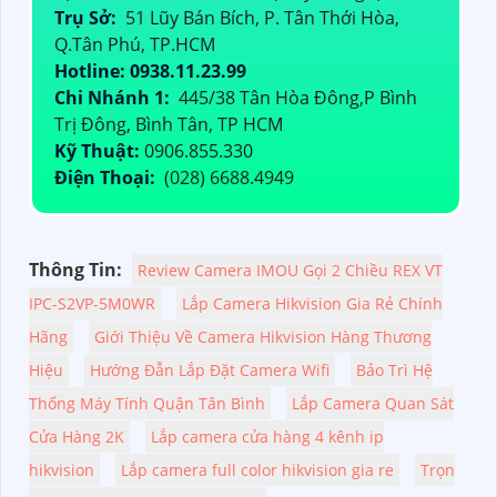
Trụ Sở:
51 Lũy Bán Bích, P. Tân Thới Hòa,
Q.Tân Phú, TP.HCM
Hotline: 0938.11.23.99
Chi Nhánh 1:
445/38 Tân Hòa Đông,P Bình
Trị Đông, Bình Tân, TP HCM
Kỹ Thuật:
0906.855.330
Điện Thoại:
(028) 6688.4949
Thông Tin:
Review Camera IMOU Gọi 2 Chiều REX VT
IPC-S2VP-5M0WR
Lắp Camera Hikvision Gia Rẻ Chính
Hãng
Giới Thiệu Về Camera Hikvision Hàng Thương
Hiệu
Hướng Đẫn Lắp Đặt Camera Wifi
Bảo Trì Hệ
Thống Máy Tính Quận Tân Bình
Lắp Camera Quan Sát
Cửa Hàng 2K
Lắp camera cửa hàng 4 kênh ip
hikvision
Lắp camera full color hikvision gia re
Trọn