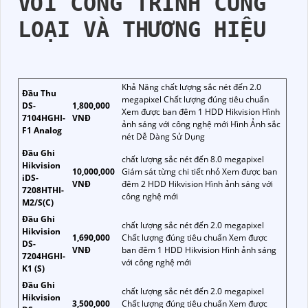
VỚI CÔNG TRÌNH CÙNG
LOẠI VÀ THƯƠNG HIỆU
Khả Năng chất lượng sắc nét đến 2.0
Đầu Thu
megapixel Chất lượng đúng tiêu chuẩn
DS-
1,800,000
Xem được ban đêm 1 HDD Hikvision Hình
7104HGHI-
VNĐ
ảnh sáng với công nghệ mới Hình Ảnh sắc
F1 Analog
nét Dễ Dàng Sử Dụng
Đầu Ghi
chất lượng sắc nét đến 8.0 megapixel
Hikvision
10,000,000
Giám sát từng chi tiết nhỏ Xem được ban
iDS-
VNĐ
đêm 2 HDD Hikvision Hình ảnh sáng với
7208HTHI-
công nghệ mới
M2/S(C)
Đầu Ghi
chất lượng sắc nét đến 2.0 megapixel
Hikvision
1,690,000
Chất lượng đúng tiêu chuẩn Xem được
DS-
VNĐ
ban đêm 1 HDD Hikvision Hình ảnh sáng
7204HGHI-
với công nghệ mới
K1 (S)
Đầu Ghi
chất lượng sắc nét đến 2.0 megapixel
Hikvision
3,500,000
Chất lượng đúng tiêu chuẩn Xem được