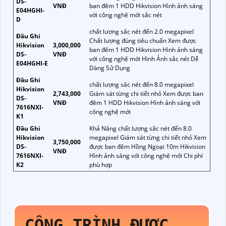
DS-
VNĐ
ban đêm 1 HDD Hikvision Hình ảnh sáng
E04HGHI-
với công nghệ mới sắc nét
D
chất lượng sắc nét đến 2.0 megapixel
Đầu Ghi
Chất lượng đúng tiêu chuẩn Xem được
Hikvision
3,000,000
ban đêm 1 HDD Hikvision Hình ảnh sáng
DS-
VNĐ
với công nghệ mới Hình Ảnh sắc nét Dễ
E04HGHI-E
Dàng Sử Dụng
Đầu Ghi
chất lượng sắc nét đến 8.0 megapixel
Hikvision
2,743,000
Giám sát từng chi tiết nhỏ Xem được ban
DS-
VNĐ
đêm 1 HDD Hikvision Hình ảnh sáng với
7616NXI-
công nghệ mới
K1
Đầu Ghi
Khả Năng chất lượng sắc nét đến 8.0
Hikvision
megapixel Giám sát từng chi tiết nhỏ Xem
3,750,000
DS-
được ban đêm Hồng Ngoại 10m Hikvision
VNĐ
7616NXI-
Hình ảnh sáng với công nghệ mới Chi phí
K2
phù hợp
CÔNG TRÌNH ĐƯỢC