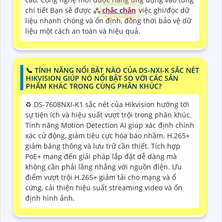
chi tiết Bạn sẽ được ⁂
chắc chắn
việc ghi/đọc dữ
liệu nhanh chóng và ổn định, đồng thời bảo vệ dữ
liệu một cách an toàn và hiệu quả.
📞 TÍNH NĂNG NỔI BẬT NÀO CỦA DS-NXI-K SẮC NÉT
HIKVISION GIÚP NÓ NỔI BẬT SO VỚI CÁC SẢN
PHẨM KHÁC TRONG CÙNG PHÂN KHÚC?
♻️ DS-7608NXI-K1 sắc nét của Hikvision hướng tới
sự tiện ích và hiệu suất vượt trội trong phân khúc.
Tính năng Motion Detection AI giúp xác định chính
xác cử động, giảm tiêu cực hóa báo nhầm. H.265+
giảm băng thông và lưu trữ cần thiết. Tích hợp
PoE+ mang đến giải pháp lắp đặt dễ dàng mà
không cần phải lằng nhằng với nguồn điện. Ưu
điểm vượt trội H.265+ giảm tải cho mạng và ổ
cứng, cải thiện hiệu suất streaming video và ổn
định hình ảnh.