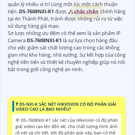
quản lý nhiều vị trí cùng một lúc một cách thuận
tiện.
DS-7608NXI-K1
được ⁂
chắc chắn
chính hãng
tại An Thành Phát, tránh được những rủi ro từ việc
sử dụng hàng giả mạo.
Sơ lược những ưu đểm có thể xem là sản phẩm IP
Camera
DS-7608NXI-K1
là sự lựa chọn hàng đầu
cho việc giám sát chất lượng cao trong các không
gian như kho hàng, nhà xưởng. Sự kết hợp của công
nghệ tiên tiến và thiết kế chuyên nghiệp giúp nó nổi
bật trong giới công nghệ an ninh.
️❓ DS-NXI-K SẮC NÉT HIKVISION CÓ ĐỘ PHÂN GIẢI
VIDEO CAO LÀ BAO NHIÊU?
🦅 DS-7608NXI-K1 sắc nét của Hikvision có độ phân
giải video cao lên đến 4K, cho chất lượng hình ảnh
rõ nét và chi tiết. Với độ phân giải này, bạn có thể