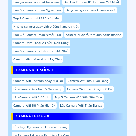
Báo giá camera 2 mắt hikvision
Báo Giá Camera IP Hikvision Mới Nhất
Báo Giá Camera Imou Ngoài Trời
Bảng báo giá camera kbvision mới
Top 5 Camera Wifi 360 Nên Mua
Những camera quay video đóng hàng chi tiết
Báo Giá Camera Imou Ngoài Trời
camera quay rõ tem đơn hàng shoppe
Camera Đàm Thoại 2 Chiều Nên Dùng
Báo Giá Camera IP Hikvision Mới Nhất
Camera Nhìn Màn Hình Máy Tính
CAMERA KẾT NỐI WIFI
Camera Wifi Ebitcam Xoay 360 Độ
Camera Wifi Imou Báo Động
Lắp Camera Wifi Giá Rẻ Visioncop
Camera Wifi Ezviz Xoay 360 Độ
Lắp Camera Wiif 2K Ezviz
Top 5 Camera Wifi 360 Nên Mua
Camera Wifi Độ Phân Giải 2K
Lắp Camera Wifi Thân Dahua
CAMERA THEO GÓI
Lắp Trọn Bộ Camera Dahua nên dùng
Bộ Camera Hikvision Ban Đêm Có Màu