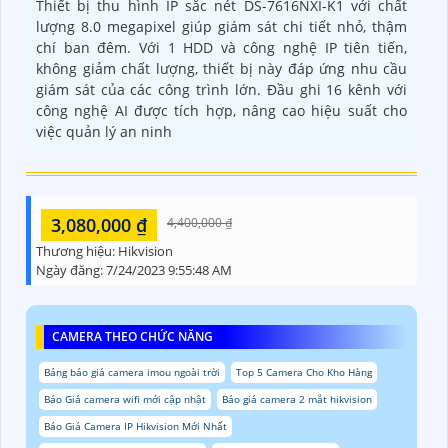
Thiết bị thu hình IP sắc nét DS-7616NXI-K1 với chất
lượng 8.0 megapixel giúp giám sát chi tiết nhỏ, thậm
chí ban đêm. Với 1 HDD và công nghệ IP tiên tiến,
không giảm chất lượng, thiết bị này đáp ứng nhu cầu
giám sát của các công trình lớn. Đầu ghi 16 kênh với
công nghệ AI được tích hợp, nâng cao hiệu suất cho
việc quản lý an ninh
3,080,000 ₫
4,400,000 ₫
Thương hiệu:
Hikvision
Ngày đăng:
7/24/2023 9:55:48 AM
CAMERA THEO CHỨC NĂNG
Bảng báo giá camera imou ngoài trời
Top 5 Camera Cho Kho Hàng
Báo Giá camera wifi mới cập nhật
Báo giá camera 2 mắt hikvision
Báo Giá Camera IP Hikvision Mới Nhất