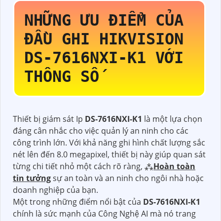
NHỮNG ƯU ĐIỂM CỦA
ĐẦU GHI HIKVISION
DS-7616NXI-K1
VỚI
THÔNG SỐ
Thiết bị giám sát Ip
DS-7616NXI-K1
là một lựa chọn
đáng cân nhắc cho việc quản lý an ninh cho các
công trình lớn. Với khả năng ghi hình chất lượng sắc
nét lên đến 8.0 megapixel, thiết bị này giúp quan sát
từng chi tiết nhỏ một cách rõ ràng, ⁂
Hoàn toàn
tin tưởng
sự an toàn và an ninh cho ngôi nhà hoặc
doanh nghiệp của bạn.
Một trong những điểm nổi bật của
DS-7616NXI-K1
chính là sức mạnh của Công Nghệ AI mà nó trang