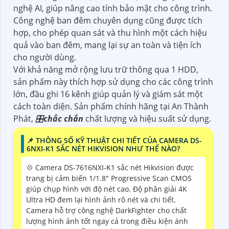
nghệ AI, giúp nâng cao tính bảo mật cho công trình.
Công nghệ ban đêm chuyên dụng cũng được tích
hợp, cho phép quan sát và thu hình một cách hiệu
quả vào ban đêm, mang lại sự an toàn và tiện ích
cho người dùng.
Với khả năng mở rộng lưu trữ thông qua 1 HDD,
sản phẩm này thích hợp sử dụng cho các công trình
lớn, đầu ghi 16 kênh giúp quản lý và giám sát một
cách toàn diện. Sản phẩm chính hãng tại An Thành
Phát,
🎛
chắc chắn
chất lượng và hiệu suất sử dụng.
📌 THÔNG SỐ KỸ THUẬT CHI TIẾT CỦA CAMERA DS-
6NXI-K1 SẮC NÉT HIKVISION NHƯ THẾ NÀO?
💠 Camera DS-7616NXI-K1 sắc nét Hikvision được
trang bị cảm biến 1/1.8" Progressive Scan CMOS
giúp chụp hình với độ nét cao. Độ phân giải 4K
Ultra HD đem lại hình ảnh rõ nét và chi tiết.
Camera hỗ trợ công nghệ DarkFighter cho chất
lượng hình ảnh tốt ngay cả trong điều kiện ánh