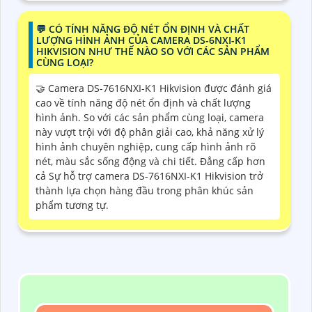
️💬 CÓ TÍNH NĂNG ĐỘ NÉT ỔN ĐỊNH VÀ CHẤT
LƯỢNG HÌNH ẢNH CỦA CAMERA DS-6NXI-K1
HIKVISION NHƯ THẾ NÀO SO VỚI CÁC SẢN PHẨM
CÙNG LOẠI?
🤝 Camera DS-7616NXI-K1 Hikvision được đánh giá
cao về tính năng độ nét ổn định và chất lượng
hình ảnh. So với các sản phẩm cùng loại, camera
này vượt trội với độ phân giải cao, khả năng xử lý
hình ảnh chuyên nghiệp, cung cấp hình ảnh rõ
nét, màu sắc sống động và chi tiết. Đẳng cấp hơn
cả Sự hỗ trợ camera DS-7616NXI-K1 Hikvision trở
thành lựa chọn hàng đầu trong phân khúc sản
phẩm tương tự.