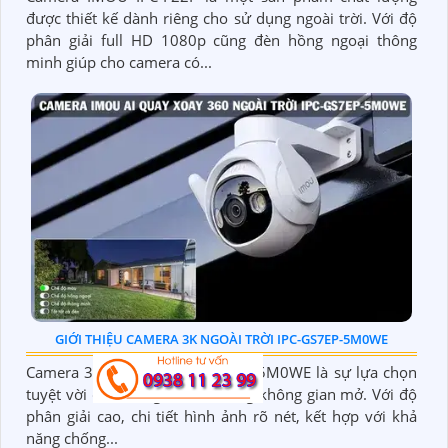
được thiết kế dành riêng cho sử dụng ngoài trời. Với độ
phân giải full HD 1080p cũng đèn hồng ngoại thông
minh giúp cho camera có...
GIỚI THIỆU CAMERA 3K NGOÀI TRỜI IPC-GS7EP-5M0WE
Camera 3K ngoài trời IPC-GS7EP-5M0WE là sự lựa chọn
tuyệt vời cho việc giám sát trong không gian mở. Với độ
phân giải cao, chi tiết hình ảnh rõ nét, kết hợp với khả
năng chống...