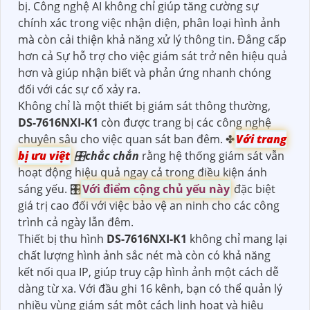
bị. Công nghệ AI không chỉ giúp tăng cường sự
chính xác trong việc nhận diện, phân loại hình ảnh
mà còn cải thiện khả năng xử lý thông tin. Đẳng cấp
hơn cả Sự hỗ trợ cho việc giám sát trở nên hiệu quả
hơn và giúp nhận biết và phản ứng nhanh chóng
đối với các sự cố xảy ra.
Không chỉ là một thiết bị giám sát thông thường,
DS-7616NXI-K1
còn được trang bị các công nghệ
chuyên sâu cho việc quan sát ban đêm. ✤
Với trang
bị ưu việt
🎛
chắc chắn
rằng hệ thống giám sát vẫn
hoạt động hiệu quả ngay cả trong điều kiện ánh
sáng yếu. 🎛
Với điểm cộng chủ yếu này
đặc biệt
giá trị cao đối với việc bảo vệ an ninh cho các công
trình cả ngày lẫn đêm.
Thiết bị thu hình
DS-7616NXI-K1
không chỉ mang lại
chất lượng hình ảnh sắc nét mà còn có khả năng
kết nối qua IP, giúp truy cập hình ảnh một cách dễ
dàng từ xa. Với đầu ghi 16 kênh, bạn có thể quản lý
nhiều vùng giám sát một cách linh hoạt và hiệu