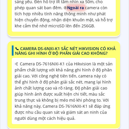
sáng yếu. Đèn hỗ trợ IR tầm nhìn xa 50m, cho
phép quan sát ban đêm. ®️
Ngoài ra
camera còn
tích hợp nhiều tính năng thông minh như phát
hiện chuyển động, nhận diện khuôn mặt, và hỗ trợ
khe cắm thẻ nhớ microSD lên đến 256GB.
📞 CAMERA DS-6NXI-K1 SẮC NÉT HIKVISION CÓ KHẢ
NĂNG GHI HÌNH Ở ĐỘ PHÂN GIẢI CAO KHÔNG?
🤙 Camera DS-7616NXI-K1 của Hikvision là một sản
phẩm chất lượng với khả năng ghi hình ở độ phân
giải cao. Với công nghệ tiên tiến, camera này có
thể ghi hình ở độ phân giải sắc nét, mang lại hình
ảnh chất lượng cao và rõ ràng. Độ phân giải cao
giúp hình ảnh được xuất hiện chi tiết, màu sắc
trung thực và không bị méo mó khi phóng to. Với
khả năng này, Camera DS-7616NXI-K1 sẽ đáp ứng
được nhu cầu quan sát và giám sát an ninh của
người dùng một cách hiệu quả.