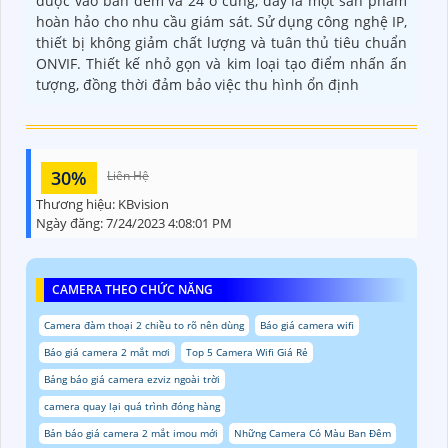
được vào ban đêm và 24 ổ cứng, đây là một sản phẩm
hoàn hảo cho nhu cầu giám sát. Sử dụng công nghệ IP,
thiết bị không giảm chất lượng và tuân thủ tiêu chuẩn
ONVIF. Thiết kế nhỏ gọn và kim loại tạo điểm nhấn ấn
tượng, đồng thời đảm bảo việc thu hình ổn định
30%
Liên Hệ
Thương hiệu:
KBvision
Ngày đăng:
7/24/2023 4:08:01 PM
CAMERA THEO CHỨC NĂNG
Camera đàm thoại 2 chiều to rõ nên dùng
Báo giá camera wifi
Báo giá camera 2 mắt mơi
Top 5 Camera Wifi Giá Rẻ
Bảng báo giá camera ezviz ngoài trời
camera quay lại quá trình đóng hàng
Bản báo giá camera 2 mắt imou mới
Những Camera Có Màu Ban Đêm