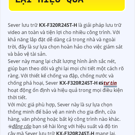
Sever lưu trữ
KX-F320R24ST-H
là giải pháp lưu trữ
video an toàn và tiện lợi cho nhiều công trình. Với
khả năng lắp đặt dễ dàng cả trong nhà và ngoài
trời, đây là sự lựa chọn hoàn hảo cho việc giám sát
và bảo vệ tài sản.
Sever này mang lại chất lượng hình ảnh sắc nét,
giúp bạn theo dõi và ghi lại mọi chi tiết một cách rõ
ràng. Với thiết kế chống va đập, chống nước và
chống phá hoại, Sever
KX-F320R24ST-H
📸
tự tin
hoạt động ổn định và hiệu quả trong mọi điều kiện
thời tiết.
Với mức giá phù hợp, Sever này là sự lựa chọn
thông minh để bảo vệ an ninh cho gia đình, cửa
hàng, văn phòng hoặc bất kỳ công trình nào khác.
☣️
đẳng cấp
bạn sẽ hài lòng với hiệu suất và độ tin
cậy mà Sever lưu trữ
KX-F320R24ST-H
mang lại.