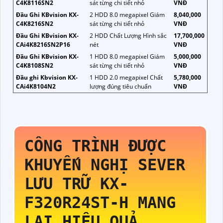
C4K8116SN2
sát từng chi tiết nhỏ
VNĐ
Đầu Ghi KBvision KX-
2 HDD 8.0 megapixel Giám
8,040,000
C4K8216SN2
sát từng chi tiết nhỏ
VNĐ
Đầu Ghi KBvision KX-
2 HDD Chất Lượng Hình sắc
17,700,000
CAi4K8216SN2P16
nét
VNĐ
Đầu Ghi KBvision KX-
1 HDD 8.0 megapixel Giám
5,000,000
C4K8108SN2
sát từng chi tiết nhỏ
VNĐ
Đầu ghi Kbvision KX-
1 HDD 2.0 megapixel Chất
5,780,000
CAi4K8104N2
lượng đúng tiêu chuẩn
VNĐ
CÔNG TRÌNH ĐƯỢC
KHUYẾN NGHỊ SEVER
LƯU TRỮ
KX-
F320R24ST-H
MANG
LẠI HIỆU QUẢ