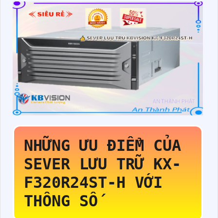
NHỮNG ƯU ĐIỂM CỦA
SEVER LƯU TRỮ
KX-
F320R24ST-H
VỚI
THÔNG SỐ