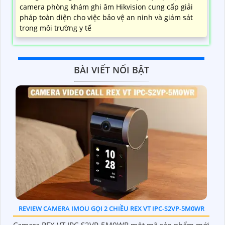
camera phòng khám ghi âm Hikvision cung cấp giải
pháp toàn diện cho việc bảo vệ an ninh và giám sát
trong môi trường y tế
BÀI VIẾT NỔI BẬT
REVIEW CAMERA IMOU GỌI 2 CHIỀU REX VT IPC-S2VP-5M0WR