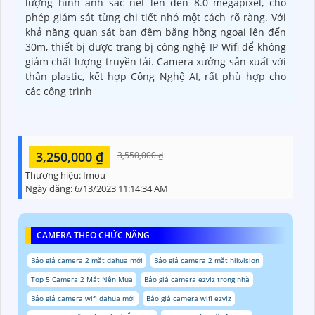
lượng hình ảnh sắc nét lên đến 8.0 megapixel, cho
phép giám sát từng chi tiết nhỏ một cách rõ ràng. Với
khả năng quan sát ban đêm bằng hồng ngoại lên đến
30m, thiết bị được trang bị công nghệ IP Wifi để không
giảm chất lượng truyền tải. Camera xưởng sản xuất với
thân plastic, kết hợp Công Nghệ AI, rất phù hợp cho
các công trình
3,250,000 ₫
3,550,000 ₫
Thương hiệu:
Imou
Ngày đăng:
6/13/2023 11:14:34 AM
CAMERA THEO CHỨC NĂNG
Báo giá camera 2 mắt dahua mới
Báo giá camera 2 mắt hikvision
Top 5 Camera 2 Mắt Nên Mua
Báo giá camera ezviz trong nhà
Báo giá camera wifi dahua mới
Báo giá camera wifi ezviz