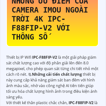
NHỮNG ƯU ĐIỂM CỦA
CAMERA IMOU NGOÀI
TRỜI 4K
IPC-
F88FIP-V2
VỚI
THÔNG SỐ
Thiết bị IP Wifi
IPC-F88FIP-V2
là một giải pháp giám
sát chất lượng cao với độ phân giải lên đến 8.0
megapixel, cho phép quan sát từng chi tiết nhỏ một
cách rõ nét. 📃
Những cải tiến chất lượng
thiết bị
này cung cấp khả năng giám sát ban đêm với hình
ảnh màu sắc, nhờ vào công nghệ AI tiên tiến giúp
tối ưu hóa chất lượng hình ảnh trong điều kiện ánh
sáng yếu.
Với thiết kế thân plastic chắc chắn,
IPC-F88FIP-V2
là