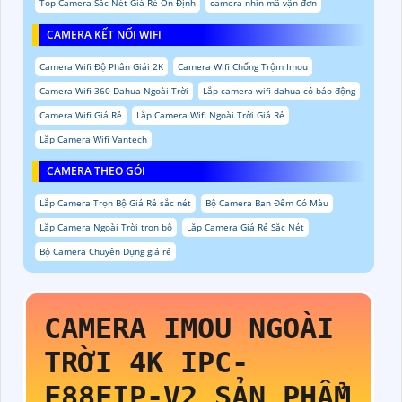
Top Camera Sắc Nét Giá Rẻ Ổn Định
camera nhìn mã vận đơn
CAMERA KẾT NỐI WIFI
Camera Wifi Độ Phân Giải 2K
Camera Wifi Chống Trộm Imou
Camera Wifi 360 Dahua Ngoài Trời
Lắp camera wifi dahua có báo động
Camera Wifi Giá Rẻ
Lắp Camera Wifi Ngoài Trời Giá Rẻ
Lắp Camera Wifi Vantech
CAMERA THEO GÓI
Lắp Camera Trọn Bộ Giá Rẻ sắc nét
Bộ Camera Ban Đêm Có Màu
Lắp Camera Ngoài Trời trọn bộ
Lắp Camera Giá Rẻ Sắc Nét
Bộ Camera Chuyên Dụng giá rẻ
CAMERA IMOU NGOÀI
TRỜI 4K
IPC-
F88FIP-V2
SẢN PHẨM