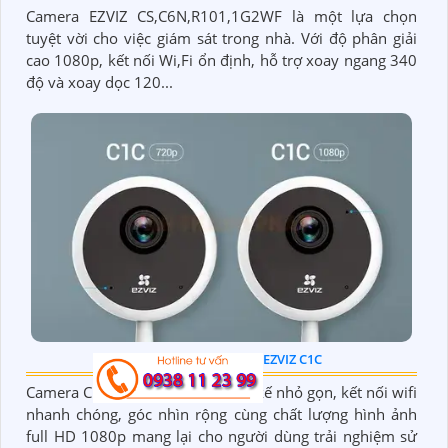
Camera EZVIZ CS,C6N,R101,1G2WF là một lựa chọn
tuyệt vời cho việc giám sát trong nhà. Với độ phân giải
cao 1080p, kết nối Wi,Fi ổn định, hỗ trợ xoay ngang 340
độ và xoay dọc 120...
REVIEW CAMERA CUBE EZVIZ C1C
Camera Cube EZVIZ C1C với thiết kế nhỏ gọn, kết nối wifi
nhanh chóng, góc nhìn rộng cùng chất lượng hình ảnh
full HD 1080p mang lại cho người dùng trải nghiệm sử