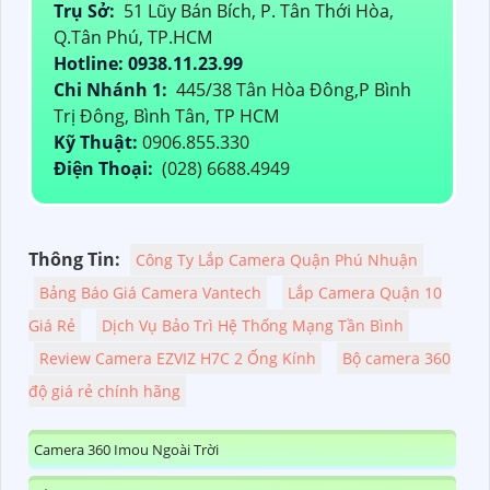
Trụ Sở:
51 Lũy Bán Bích, P. Tân Thới Hòa,
Q.Tân Phú, TP.HCM
Hotline: 0938.11.23.99
Chi Nhánh 1:
445/38 Tân Hòa Đông,P Bình
Trị Đông, Bình Tân, TP HCM
Kỹ Thuật:
0906.855.330
Điện Thoại:
(028) 6688.4949
Thông Tin:
Công Ty Lắp Camera Quận Phú Nhuận
Bảng Báo Giá Camera Vantech
Lắp Camera Quận 10
Giá Rẻ
Dịch Vụ Bảo Trì Hệ Thống Mạng Tần Bình
Review Camera EZVIZ H7C 2 Ống Kính
Bộ camera 360
độ giá rẻ chính hãng
Camera 360 Imou Ngoài Trời