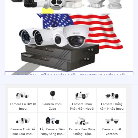
Camera Imou
Camera Có DWDR
Camera Imou
Camera Chống
Cube
Imou
Phát Hiện Người
Xâm Nhập Imou
Camera Thiết Kế
Lắp Camera Siêu
Camera Báo Động
Camera Ip AI
Kim Loại Imou
Nhạy Sáng Imou
Chống Trộm
Vantech