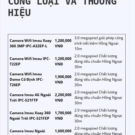
CÙNG LOẠI VÀ THƯƠNG
HIỆU
3.0 megapixel giải pháp công
Camera Wifi Imou Xoay
1,200,000
trình tiết kiệm Hồng Ngoại
360 3MP IPC-A32EP-L
VNĐ
10m
2.0 megapixel Chất lượng
Camera Wifi Imou IPC-
1,200,000
đúng tiêu chuẩn Hồng Ngoại
T22EP
VNĐ
30m
Camera Wifi Imou
2.0 megapixel Chất lượng
1,900,000
Dome Cố Định IPC-
đúng tiêu chuẩn Hồng Ngoại
VNĐ
T26EP
30m
2.0 megapixel Chất lượng
Camera Imou 4G Ngoài
2,200,000
đúng tiêu chuẩn Hồng Ngoại
Trời IPC-S21FTP
VNĐ
30m
2.0 megapixel Chất lượng
Camera Imou Xoay 360
1,700,000
đúng tiêu chuẩn Hồng Ngoại
Ngoài Trời IPC-S21FEP
VNĐ
30m
2.0 megapixel Chất lượng
Camera Imou Ngoài
1,600,000
đúng tiêu chuẩn Hồng Ngoại