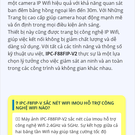
một camera IP Wifi hiệu quả với khả năng quan sát
ban đêm bằng hồng ngoại lên đến 30m. Với Những
Trang bị cao cấp giúp camera hoạt động mạnh mẽ
và ổn định trong mọi điều kiện ánh sáng.
Thiết bị này cũng được trang bị công nghệ IP Wifi,
giúp việc kết nối không bị giảm chất lượng và dễ
dàng sử dụng. Với tất cả các tính năng và thông số
kỹ thuật ưu việt,
IPC-F88FIP-V2
thực sự là một lựa
chọn lý tưởng cho việc giám sát an ninh và an toàn
trong các công trình và không gian khác nhau.
❔ IPC-F8FIP-V SẮC NÉT WIFI IMOU HỖ TRỢ CÔNG
NGHỆ WIFI NÀO?
🙆‍♀️ Máy ảnh IPC-F88FIP-V2 sắc nét của Imou hỗ trợ
công nghệ Wifi 2.4GHz và 5GHz. Sự kết hợp giữa cả
hai băng tần Wifi này giúp tăng cường tốc độ