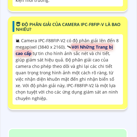
kiện môi trường.
😇 ĐỘ PHÂN GIẢI CỦA CAMERA IPC-F8FIP-V LÀ BAO
NHIÊU?
🐌 Camera IPC-F88FIP-V2 có độ phân giải lên đến 8
megapixel (3840 x 2160). 🛰
Với Những Trang bị
cao cấp
tự tin cho hình ảnh sắc nét và chi tiết,
giúp giám sát hiệu quả. Độ phân giải cao của
camera cho phép theo dõi và ghi lại các chi tiết
quan trọng trong hình ảnh một cách rõ ràng, từ
việc nhận diện khuôn mặt đến ghi nhận biển số
xe. Với độ phân giải này, IPC-F88FIP-V2 là một lựa
chọn tuyệt vời cho các ứng dụng giám sát an ninh
chuyên nghiệp.