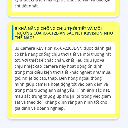
chi tiết nhất.
‼️ KHẢ NĂNG CHỐNG CHỊU THỜI TIẾT VÀ MÔI
TRƯỜNG CỦA KX-CF2L-VN SẮC NÉT KBVISION NHƯ
THẾ NÀO?
❤️‍💋‍ Camera KBvision KX-CF2203L-VN được đánh giá
có khả năng chống chịu thời tiết và môi trường rất
tốt. Với thiết kế chắc chắn, chất liệu chịu lực và
chịu nhiệt cao, camera này hoạt động ổn định
trong mọi điều kiện thời tiết khắc nghiệt như mưa,
gió, nhiệt độ cao, thấp. Đèn hồng ngoại thông
minh giúp camera hoạt động tốt vào ban đêm và
trong môi trường ánh sáng yếu. Hình ảnh sắc nét,
màu sắc trung thực giúp thuận lợi trong việc giám
sát và theo dõi,
Khẳng định rằng
an ninh tốt cho
gia đình và doanh nghiệp.