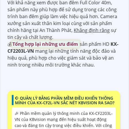
Với khả năng xem được ban đêm Full Color 40m,
sản phẩm này phù hợp để sử dụng trong các công
trình ban đêm giúp làm việc hiệu quả hơn. Camera
xưởng sản xuất thân kim loại cùng với sản phẩm
chính hãng tại An Thành Phát,
Khẳng định rằng
sự
tin cậy và chất lượng.
💰
Tổng hợp lại những ưu điểm
sản phẩm HD
KX-
CF2203L-VN
mang lại những tính năng độc đáo và
hiệu quả, phù hợp cho việc giám sát và bảo vệ an
ninh trong nhiều môi trường khác nhau.
☪ QUẢN LÝ BẰNG PHẦN MỀM ĐIỀU KHIỂN THÔNG
MÌNH CỦA KX-CF2L-VN SẮC NÉT KBVISION RA SAO?
️🎉 Phần mềm quản lý thông minh của KX-CF2203L-
VN của KBvision mang đến hiệu suất hoạt động
cao và đáng tin cậy trong việc điều khiển. Với công