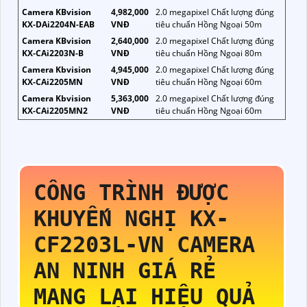
Camera KBvision
4,982,000
2.0 megapixel Chất lượng đúng
KX-DAi2204N-EAB
VNĐ
tiêu chuẩn Hồng Ngoại 50m
Camera KBvision
2,640,000
2.0 megapixel Chất lượng đúng
KX-CAi2203N-B
VNĐ
tiêu chuẩn Hồng Ngoại 80m
Camera Kbvision
4,945,000
2.0 megapixel Chất lượng đúng
KX-CAi2205MN
VNĐ
tiêu chuẩn Hồng Ngoại 60m
Camera Kbvision
5,363,000
2.0 megapixel Chất lượng đúng
KX-CAi2205MN2
VNĐ
tiêu chuẩn Hồng Ngoại 60m
CÔNG TRÌNH ĐƯỢC
KHUYẾN NGHỊ
KX-
CF2203L-VN
CAMERA
AN NINH GIÁ RẺ
MANG LẠI HIỆU QUẢ