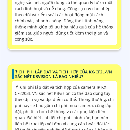
nghệ sắc nét, người dùng có thể quản lý từ xa một
cách linh hoạt và dễ dàng. Công cụ này cho phép
theo dõi và kiểm soát các hoạt động một cách
chính xác, nhanh chóng. Đồng thời, tính năng
thông minh giúp tối ưu hóa hiệu quả của hệ thống
giám sát, giúp người dùng tiết kiệm thời gian và
công sức.
❓ CHI PHÍ LẮP ĐẶT VÀ TÍCH HỢP CỦA KX-CF2L-VN
SẮC NÉT KBVISION LÀ BAO NHIÊU?
🤵 Chi phí lắp đặt và tích hợp của camera IP KX-
CF2203L-VN sắc nét KBvision có thể dao động tùy
theo dịch vụ và địa điểm cụ thể. Thông thường, chi
phí này sẽ bao gồm chi phí mua camera, công lắp
đặt, phí tích hợp hệ thống và các phụ kiện liên
quan. Để biết chi tiết chi phí chính xác, bạn nên
liên hệ trực tiếp với đơn vị cung cấp hoặc đối tác
kỹ thuật chuyên nghiệp để được tư vấn và báo giá