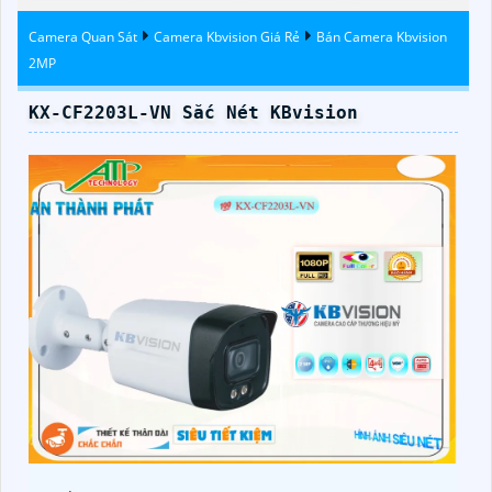
Kbvision
Camera Quan Sát
Camera Kbvision Giá Rẻ
Bán Camera Kbvision
2MP
KX-CF2203L-VN Sắc Nét KBvision