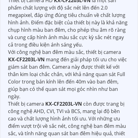
Thiết bị camera HD
KX-CF2203L-VN
là một sản
phẩm chất lượng với độ sắc nét lên đến 2.0
megapixel, đáp ứng đúng tiêu chuẩn về chất lượng
hình ảnh. Điểm đặc biệt của thiết bị này là khả năng
chụp hình màu ban đêm, cho phép thu âm rõ ràng
và cung cấp hình ảnh màu sắc cực kỳ sắc nét ngay
cả trong điều kiện ánh sáng yếu.
Với công nghệ ban đêm màu sắc, thiết bị camera
KX-CF2203L-VN
mang đến giải pháp tối ưu cho việc
giám sát ban đêm. Camera này được thiết kế với
thân kim loại chắc chắn, với khả năng quan sát Full
Color trong bán kính lên đến 40m vào ban đêm,
giúp bạn có thể quan sát mọi góc nhìn như ban
ngày.
Thiết bị camera
KX-CF2203L-VN
còn được trang bị
công nghệ AHD, CVI, TVI và BCS, mang lại độ bền
cao và chất lượng hình ảnh tối ưu. Với những ưu
điểm vượt trội về sắc nét, công nghệ ban đêm màu
sắc, và tính năng quan sát ban đêm hiệu quả, thiết