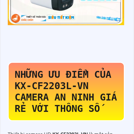
NHỮNG ƯU ĐIỂM CỦA
KX-CF2203L-VN
CAMERA AN NINH GIÁ
RẺ VỚI THÔNG SỐ