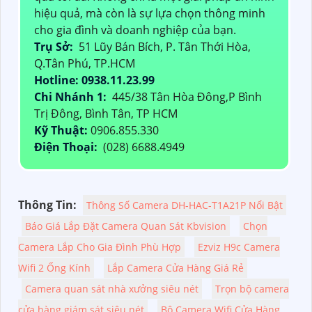
hiệu quả, mà còn là sự lựa chọn thông minh
cho gia đình và doanh nghiệp của bạn.
Trụ Sở:
51 Lũy Bán Bích, P. Tân Thới Hòa,
Q.Tân Phú, TP.HCM
Hotline: 0938.11.23.99
Chi Nhánh 1:
445/38 Tân Hòa Đông,P Bình
Trị Đông, Bình Tân, TP HCM
Kỹ Thuật:
0906.855.330
Điện Thoại:
(028) 6688.4949
Thông Tin:
Thông Số Camera DH-HAC-T1A21P Nổi Bật
Báo Giá Lắp Đặt Camera Quan Sát Kbvision
Chọn
Camera Lắp Cho Gia Đình Phù Hợp
Ezviz H9c Camera
Wifi 2 Ống Kính
Lắp Camera Cửa Hàng Giá Rẻ
Camera quan sát nhà xưởng siêu nét
Trọn bộ camera
cửa hàng giám sát siêu nét
Bộ Camera Wifi Cửa Hàng