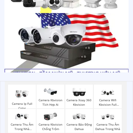
Camera Kbvision
Camera Xoay 360
Camera Wifi
Camera Ip Full
Tích Hợp Ai
Kbvision
Kbvision Full
Color
Color
Camera Thu Âm
Camera Kbvision
Camera Báo Động
Camera Thu Âm
Trong Nhà
Chống Trộm
Dahua
Dahua Trong Nhà