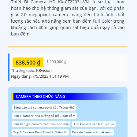
Thiết Bị Camera HD KX-CF2203L-VN là sự lựa chọn
hoàn hảo cho hệ thống giám sát của bạn. Với độ phân
giải 2.0 megapixel, camera mang đến hình ảnh chất
lượng sắc nét. Khả năng xem ban đêm Full Color trong
khoảng cách 40m, giúp quan sát hiệu quả ngay cả vào
ban đêm
838,500 ₫
1,290,000 ₫
Thương hiệu:
KBvision
Ngày đăng:
7/5/2023 1:51:19 PM
CAMERA THEO CHỨC NĂNG
Bảng báo giá camera ezviz Lắp Trong Nhà
Top 5 camera nhà xưởng có màu ban đêm
bản báo giá camera wifi hikvision mới
Top Camera Sắc Nét Giá Rẻ
Top 5 Camera Đàm Thoại 2 Chiều Rõ
Báo giá camera 2 mắt imou