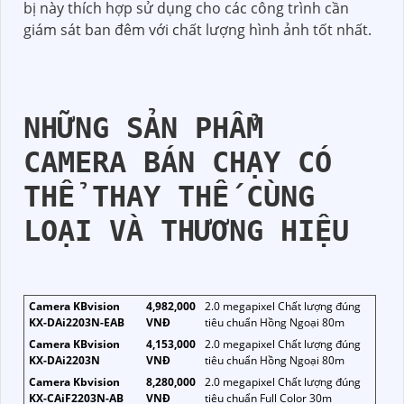
bị này thích hợp sử dụng cho các công trình cần
giám sát ban đêm với chất lượng hình ảnh tốt nhất.
NHỮNG SẢN PHẨM
CAMERA BÁN CHẠY CÓ
THỂ THAY THẾ CÙNG
LOẠI VÀ THƯƠNG HIỆU
Camera KBvision
4,982,000
2.0 megapixel Chất lượng đúng
KX-DAi2203N-EAB
VNĐ
tiêu chuẩn Hồng Ngoại 80m
Camera KBvision
4,153,000
2.0 megapixel Chất lượng đúng
KX-DAi2203N
VNĐ
tiêu chuẩn Hồng Ngoại 80m
Camera Kbvision
8,280,000
2.0 megapixel Chất lượng đúng
KX-CAiF2203N-AB
VNĐ
tiêu chuẩn Full Color 30m