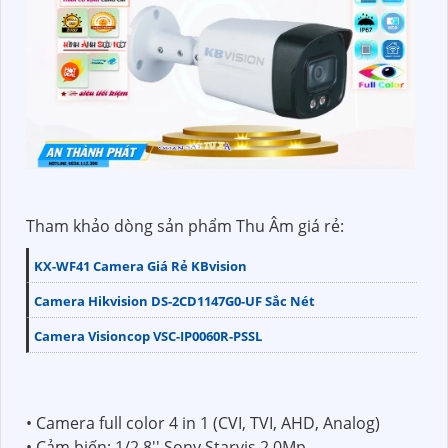
Tham khảo dòng sản phẩm Thu Âm giá rẻ:
KX-WF41 Camera Giá Rẻ KBvision
Camera Hikvision DS-2CD1147G0-UF Sắc Nét
Camera Visioncop VSC-IP0060R-PSSL
• Camera full color 4 in 1 (CVI, TVI, AHD, Analog)
• Cảm biến: 1/2.8'' Sony Starvis 2.0Mp