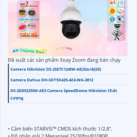
Đề xuất các sản phẩm Xoay Zoom đang bán chạy
Camera Hikvision DS-2SE7C124IW-AE(32x/4)(S5)
Camera Dahua DH-SDT5X425-4Z4-WA-2812
DS-2DE5225IW-AE3 Camera SpeedDome Hikvision Chất
Lượng
• Cảm biến STARVIS™ CMOS kích thước 1/2.8".
• Độ phân giải 2 Megapixel 25/30fps@1080P,