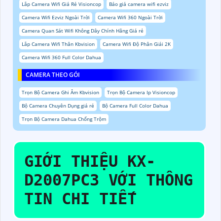
Lắp Camera Wifi Giá Rẻ Visioncop
Báo giá camera wifi ezviz
Camera Wifi Ezviz Ngoài Trời
Camera Wifi 360 Ngoài Trời
Camera Quan Sát Wifi Không Dây Chính Hãng Giá rẻ
Lắp Camera Wifi Thân Kbvision
Camera Wifi Độ Phân Giải 2K
Camera Wifi 360 Full Color Dahua
CAMERA THEO GÓI
Trọn Bộ Camera Ghi Âm Kbvision
Trọn Bộ Camera Ip Visioncop
Bộ Camera Chuyên Dụng giá rẻ
Bộ Camera Full Color Dahua
Trọn Bộ Camera Dahua Chống Trộm
GIỚI THIỆU
KX-
D2007PC3
VỚI THÔNG
TIN CHI TIẾT