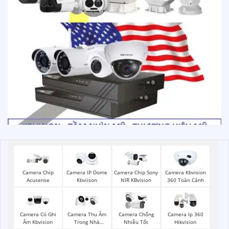
Camera Chip
Camera IP Dome
Camera Chip Sony
Camera Kbvision
Acusense
Kbviison
NIR KBvision
360 Toàn Cảnh
Camera Có Ghi
Camera Thu Âm
Camera Chống
Camera Ip 360
Âm Kbvision
Trong Nhà
Nhiễu Tốt
Hikvision