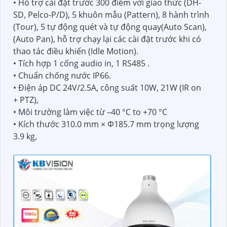
• Hỗ trợ cài đặt trước 300 điểm với giao thức (DH-
SD, Pelco-P/D), 5 khuôn mẫu (Pattern), 8 hành trình
(Tour), 5 tự động quét và tự động quay(Auto Scan),
(Auto Pan), hỗ trợ chạy lại các cài đặt trước khi có
thao tác điều khiển (Idle Motion).
• Tích hợp 1 cổng audio in, 1 RS485 .
• Chuẩn chống nước IP66.
• Điện áp DC 24V/2.5A, công suất 10W, 21W (IR on
+ PTZ),
• Môi trường làm việc từ –40 °C to +70 °C
• Kích thước 310.0 mm × Φ185.7 mm trọng lượng
3.9 kg,