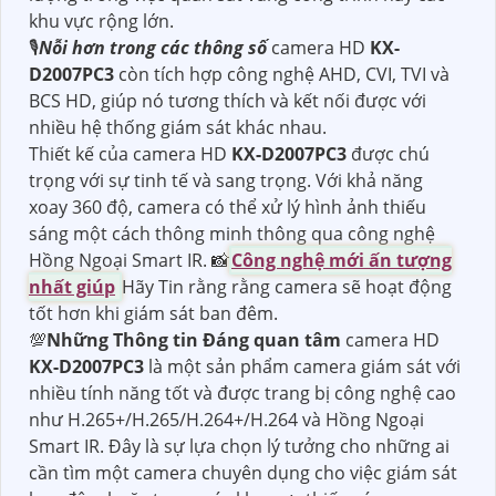
khu vực rộng lớn.
🎙
Nỗi hơn trong các thông số
camera HD
KX-
D2007PC3
còn tích hợp công nghệ AHD, CVI, TVI và
BCS HD, giúp nó tương thích và kết nối được với
nhiều hệ thống giám sát khác nhau.
Thiết kế của camera HD
KX-D2007PC3
được chú
trọng với sự tinh tế và sang trọng. Với khả năng
xoay 360 độ, camera có thể xử lý hình ảnh thiếu
sáng một cách thông minh thông qua công nghệ
Hồng Ngoại Smart IR. 📸
Công nghệ mới ấn tượng
nhất giúp
Hãy Tin rằng rằng camera sẽ hoạt động
tốt hơn khi giám sát ban đêm.
💯
Những Thông tin Đáng quan tâm
camera HD
KX-D2007PC3
là một sản phẩm camera giám sát với
nhiều tính năng tốt và được trang bị công nghệ cao
như H.265+/H.265/H.264+/H.264 và Hồng Ngoại
Smart IR. Đây là sự lựa chọn lý tưởng cho những ai
cần tìm một camera chuyên dụng cho việc giám sát