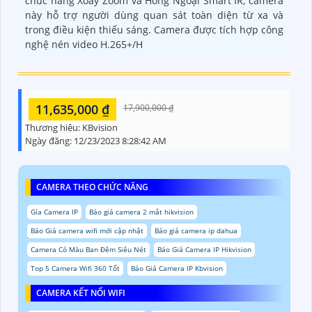
chức năng Xoay Zoom và Hồng Ngoại Smart IR, camera
này hỗ trợ người dùng quan sát toàn diện từ xa và
trong điều kiện thiếu sáng. Camera được tích hợp công
nghệ nén video H.265+/H
11,635,000 ₫
17,900,000 ₫
Thương hiệu:
KBvision
Ngày đăng:
12/23/2023 8:28:42 AM
CAMERA THEO CHỨC NĂNG
Gía Camera IP
Báo giá camera 2 mắt hikvision
Báo Giá camera wifi mới cập nhật
Báo giá camera ip dahua
Camera Có Màu Ban Đêm Siêu Nét
Báo Giá Camera IP Hikvision
Top 5 Camera Wifi 360 Tốt
Báo Giá Camera IP Kbvision
CAMERA KẾT NỐI WIFI