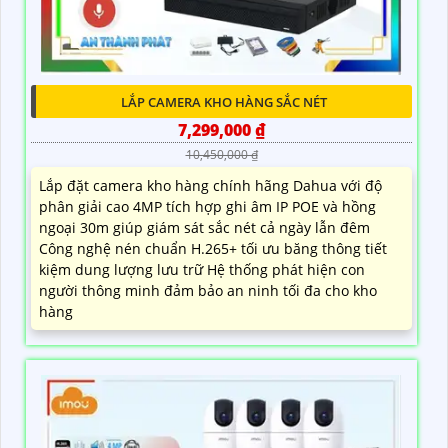
LẮP CAMERA KHO HÀNG SẮC NÉT
7,299,000 ₫
10,450,000 ₫
Lắp đặt camera kho hàng chính hãng Dahua với độ
phân giải cao 4MP tích hợp ghi âm IP POE và hồng
ngoại 30m giúp giám sát sắc nét cả ngày lẫn đêm
Công nghệ nén chuẩn H.265+ tối ưu băng thông tiết
kiệm dung lượng lưu trữ Hệ thống phát hiện con
người thông minh đảm bảo an ninh tối đa cho kho
hàng