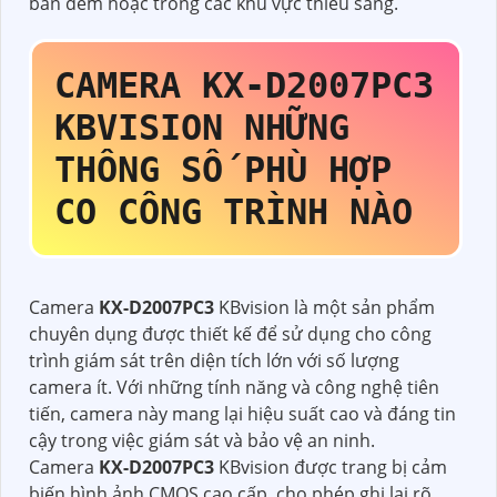
ban đêm hoặc trong các khu vực thiếu sáng.
CAMERA
KX-D2007PC3
KBVISION NHỮNG
THÔNG SỐ PHÙ HỢP
CO CÔNG TRÌNH NÀO
Camera
KX-D2007PC3
KBvision là một sản phẩm
chuyên dụng được thiết kế để sử dụng cho công
trình giám sát trên diện tích lớn với số lượng
camera ít. Với những tính năng và công nghệ tiên
tiến, camera này mang lại hiệu suất cao và đáng tin
cậy trong việc giám sát và bảo vệ an ninh.
Camera
KX-D2007PC3
KBvision được trang bị cảm
biến hình ảnh CMOS cao cấp, cho phép ghi lại rõ