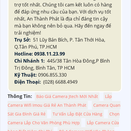
trợ tốt nhất. Chúng tôi cam kết luôn có hàng
để đáp ứng nhu cầu của bạn. Với dịch vụ tốt
nhất, An Thành Phát là địa chỉ đáng tin cậy
mà bạn không nên bỏ qua. Hãy đến ngay để
trải nghiệm!
Trụ Sở:
51 Lũy Bán Bích, P. Tân Thới Hòa,
Q.Tân Phú, TP.HCM
Hotline: 0938.11.23.99
Chi Nhánh 1:
445/38 Tân Hòa Đông,P Bình
Trị Đông, Bình Tân, TP HCM
Kỹ Thuật:
0906.855.330
Điện Thoại:
(028) 6688.4949
Thông Tin:
Báo Giá Camera Jtech Mới Nhất
Lắp
Camera Wifi Imou Giá Rẻ An Thành Phát
Camera Quan
Sát Gia Đình Giá Rẻ
Tư Vấn Lắp Đặt Cửa Hàng
Chọn
Camera Lắp Cho Văn Phòng Phù Hợp
Lắp Camera Cửa