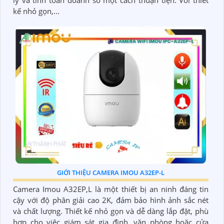
lý và tính toán doanh số một cách thuận tiện. Với thiết
kế nhỏ gọn,...
GIỚI THIỆU CAMERA IMOU A32EP-L
Camera Imou A32EP,L là một thiết bị an ninh đáng tin
cậy với độ phân giải cao 2K, đảm bảo hình ảnh sắc nét
và chất lượng. Thiết kế nhỏ gọn và dễ dàng lắp đặt, phù
hợp cho việc giám sát gia đình, văn phòng hoặc cửa