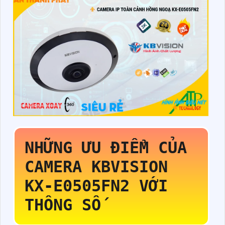
NHỮNG ƯU ĐIỂM CỦA
CAMERA KBVISION
KX-E0505FN2
VỚI
THÔNG SỐ