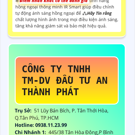
❇
Điểm nhấn khác có thể đánh giá
tính năng
hồng ngoại thông minh IR Smart giúp điều chỉnh
tự động ánh sáng hồng ngoại để ⁂
Hãy Tin rằng
chất lượng hình ảnh trong mọi điều kiện ánh sáng,
tăng khả năng giám sát và bảo mật hiệu quả.
CÔNG TY TNHH
TM-DV ĐẦU TƯ AN
THÀNH PHÁT
Trụ Sở:
51 Lũy Bán Bích, P. Tân Thới Hòa,
Q.Tân Phú, TP.HCM
Hotline: 0938.11.23.99
Chi Nhánh 1:
445/38 Tân Hòa Đông,P Bình