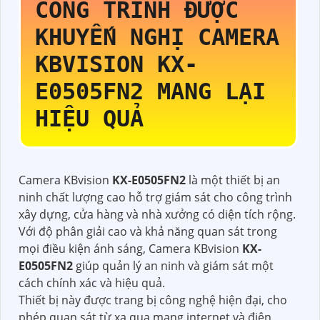
CÔNG TRÌNH ĐƯỢC
KHUYẾN NGHỊ CAMERA
KBVISION
KX-
E0505FN2
MANG LẠI
HIỆU QUẢ
Camera KBvision
KX-E0505FN2
là một thiết bị an
ninh chất lượng cao hỗ trợ giám sát cho công trình
xây dựng, cửa hàng và nhà xưởng có diện tích rộng.
Với độ phân giải cao và khả năng quan sát trong
mọi điều kiện ánh sáng, Camera KBvision
KX-
E0505FN2
giúp quản lý an ninh và giám sát một
cách chính xác và hiệu quả.
Thiết bị này được trang bị công nghệ hiện đại, cho
phép quan sát từ xa qua mạng internet và điện