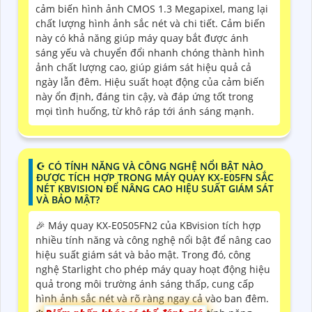
cảm biến hình ảnh CMOS 1.3 Megapixel, mang lại
chất lượng hình ảnh sắc nét và chi tiết. Cảm biến
này có khả năng giúp máy quay bắt được ánh
sáng yếu và chuyển đổi nhanh chóng thành hình
ảnh chất lượng cao, giúp giám sát hiệu quả cả
ngày lẫn đêm. Hiệu suất hoạt động của cảm biến
này ổn định, đáng tin cậy, và đáp ứng tốt trong
mọi tình huống, từ khô ráp tới ánh sáng mạnh.
☪ CÓ TÍNH NĂNG VÀ CÔNG NGHỆ NỔI BẬT NÀO
ĐƯỢC TÍCH HỢP TRONG MÁY QUAY KX-E05FN SẮC
NÉT KBVISION ĐỂ NÂNG CAO HIỆU SUẤT GIÁM SÁT
VÀ BẢO MẬT?
️🎉 Máy quay KX-E0505FN2 của KBvision tích hợp
nhiều tính năng và công nghệ nổi bật để nâng cao
hiệu suất giám sát và bảo mật. Trong đó, công
nghệ Starlight cho phép máy quay hoạt động hiệu
quả trong môi trường ánh sáng thấp, cung cấp
hình ảnh sắc nét và rõ ràng ngay cả vào ban đêm.