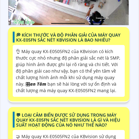
️💭 KÍCH THƯỚC VÀ ĐỘ PHÂN GIẢI CỦA MÁY QUAY
KX-E05FN SẮC NÉT KBVISION LÀ BAO NHIÊU?
👌 Máy quay KX-E0505FN2 của KBvision có kích
thước cực nhỏ nhưng độ phân giải sắc nét là 5MP,
giúp hình ảnh được ghi lại rõ ràng và chi tiết. Với
độ phân giải cao như vậy, bạn có thể yên tâm về
chất lượng hình ảnh mỗi khi sử dụng máy quay
này. 🎛
an Tâm
bạn sẽ hài lòng với sự ổn định và
chất lượng mà máy quay KX-E0505FN2 mang lại.
️💬 LOẠI CẢM BIẾN ĐƯỢC SỬ DỤNG TRONG MÁY
QUAY KX-E05FN SẮC NÉT KBVISION LÀ GÌ VÀ HIỆU
SUẤT HOẠT ĐỘNG CỦA NÓ NHƯ THẾ NÀO?
🤝 Máy quay KX-E0505FN2 của KBvision sử dụng