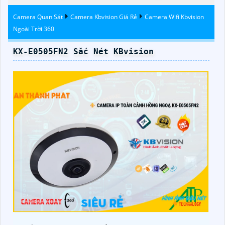
Color
Camera Quan Sát
Camera Kbvision Giá Rẻ
Camera Wifi Kbvision
Ngoài Trời 360
KX-E0505FN2 Sắc Nét KBvision