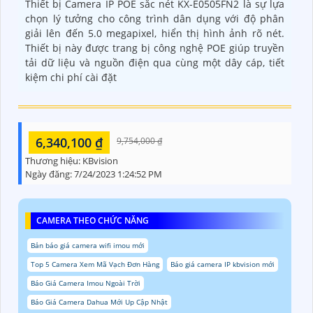
Thiết bị Camera IP POE sắc nét KX-E0505FN2 là sự lựa
chọn lý tưởng cho công trình dân dụng với độ phân
giải lên đến 5.0 megapixel, hiển thị hình ảnh rõ nét.
Thiết bị này được trang bị công nghệ POE giúp truyền
tải dữ liệu và nguồn điện qua cùng một dây cáp, tiết
kiệm chi phí cài đặt
6,340,100 ₫
9,754,000 ₫
Thương hiệu:
KBvision
Ngày đăng:
7/24/2023 1:24:52 PM
CAMERA THEO CHỨC NĂNG
Bản báo giá camera wifi imou mới
Top 5 Camera Xem Mã Vạch Đơn Hàng
Báo giá camera IP kbvision mới
Báo Giá Camera Imou Ngoài Trời
Báo Giá Camera Dahua Mới Up Cập Nhật