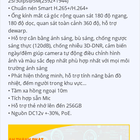
25/30fps@5M(2592×1944)
• Chuẩn nén Smart H.265+/H.264+
• Ống kính mắt cá góc rộng quan sát 180 độ ngang,
180 độ dọc, quan sát toàn cảnh 360 độ, hỗ trợ
dewarp.
• Hỗ trợ cân bằng ánh sáng, bù sáng, chống ngược
sáng thực (120dB), chống nhiễu 3D-DNR, cảm biến
ngày/đêm giúp camera tự động điều chỉnh hình
ảnh và màu sắc đẹp nhất phù hợp nhất với mọi môi
trường ánh sáng
• Phát hiện thông minh, hỗ trợ tính năng bản đồ
nhiệt, đếm người trong khu vực…
• Tầm xa hồng ngoại 10m
• Tích hợp sẵn Mic
• Hỗ trợ thẻ nhớ lên đến 256GB
• Nguồn DC12v +-30%, PoE.