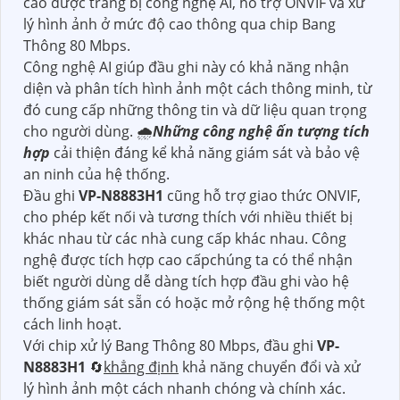
cao được trang bị công nghệ AI, hỗ trợ ONVIF và xử
lý hình ảnh ở mức độ cao thông qua chip Bang
Thông 80 Mbps.
Công nghệ AI giúp đầu ghi này có khả năng nhận
diện và phân tích hình ảnh một cách thông minh, từ
đó cung cấp những thông tin và dữ liệu quan trọng
cho người dùng. 🌧️
Những công nghệ ấn tượng tích
hợp
cải thiện đáng kể khả năng giám sát và bảo vệ
an ninh của hệ thống.
Đầu ghi
VP-N8883H1
cũng hỗ trợ giao thức ONVIF,
cho phép kết nối và tương thích với nhiều thiết bị
khác nhau từ các nhà cung cấp khác nhau. Công
nghệ được tích hợp cao cấpchúng ta có thể nhận
biết người dùng dễ dàng tích hợp đầu ghi vào hệ
thống giám sát sẵn có hoặc mở rộng hệ thống một
cách linh hoạt.
Với chip xử lý Bang Thông 80 Mbps, đầu ghi
VP-
N8883H1
🔄
khẳng định
khả năng chuyển đổi và xử
lý hình ảnh một cách nhanh chóng và chính xác.