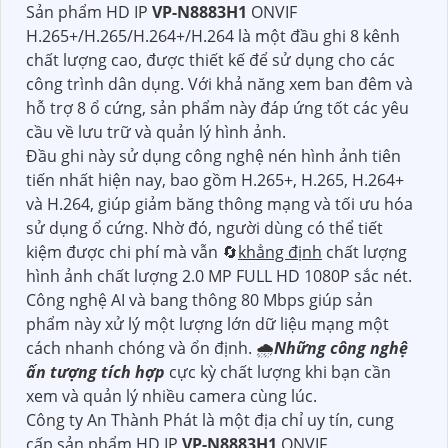
Sản phẩm HD IP
VP-N8883H1
ONVIF
H.265+/H.265/H.264+/H.264 là một đầu ghi 8 kênh
chất lượng cao, được thiết kế để sử dụng cho các
công trình dân dụng. Với khả năng xem ban đêm và
hỗ trợ 8 ổ cứng, sản phẩm này đáp ứng tốt các yêu
cầu về lưu trữ và quản lý hình ảnh.
Đầu ghi này sử dụng công nghệ nén hình ảnh tiên
tiến nhất hiện nay, bao gồm H.265+, H.265, H.264+
và H.264, giúp giảm băng thông mạng và tối ưu hóa
sử dụng ổ cứng. Nhờ đó, người dùng có thể tiết
kiệm được chi phí mà vẫn 🔄
khẳng định
chất lượng
hình ảnh chất lượng 2.0 MP FULL HD 1080P sắc nét.
Công nghệ AI và bang thông 80 Mbps giúp sản
phẩm này xử lý một lượng lớn dữ liệu mạng một
cách nhanh chóng và ổn định. 🌧️
Những công nghệ
ấn tượng tích hợp
cực kỳ chất lượng khi bạn cần
xem và quản lý nhiều camera cùng lúc.
Công ty An Thành Phát là một địa chỉ uy tín, cung
cấp sản phẩm HD IP
VP-N8883H1
ONVIF