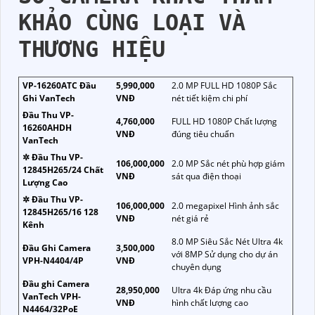
KHẢO CÙNG LOẠI VÀ
THƯƠNG HIỆU
VP-16260ATC Đầu
5,990,000
2.0 MP FULL HD 1080P Sắc
Ghi VanTech
VNĐ
nét tiết kiệm chi phí
Đầu Thu VP-
4,760,000
FULL HD 1080P Chất lượng
16260AHDH
VNĐ
đúng tiêu chuẩn
VanTech
✲ Đầu Thu VP-
106,000,000
2.0 MP Sắc nét phù hợp giám
12845H265/24 Chất
VNĐ
sát qua điện thoại
Lượng Cao
✲ Đầu Thu VP-
106,000,000
2.0 megapixel Hình ảnh sắc
12845H265/16 128
VNĐ
nét giá rẻ
Kênh
8.0 MP Siêu Sắc Nét Ultra 4k
Đầu Ghi Camera
3,500,000
với 8MP Sử dụng cho dự án
VPH-N4404/4P
VNĐ
chuyên dụng
Đầu ghi Camera
28,950,000
Ultra 4k Đáp ứng nhu cầu
VanTech VPH-
VNĐ
hình chất lượng cao
N4464/32PoE