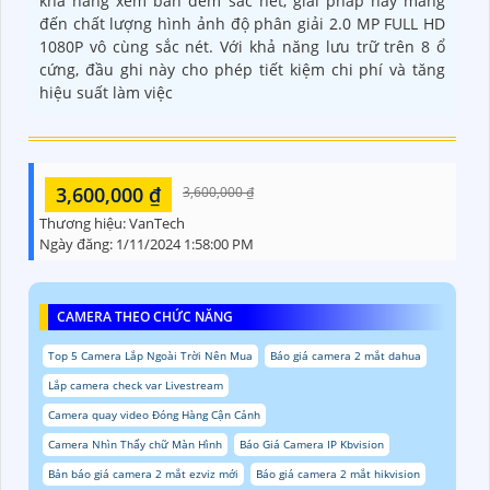
khả năng xem ban đêm sắc nét, giải pháp này mang
đến chất lượng hình ảnh độ phân giải 2.0 MP FULL HD
1080P vô cùng sắc nét. Với khả năng lưu trữ trên 8 ổ
cứng, đầu ghi này cho phép tiết kiệm chi phí và tăng
hiệu suất làm việc
3,600,000 ₫
3,600,000 ₫
Thương hiệu:
VanTech
Ngày đăng:
1/11/2024 1:58:00 PM
CAMERA THEO CHỨC NĂNG
Top 5 Camera Lắp Ngoài Trời Nên Mua
Báo giá camera 2 mắt dahua
Lắp camera check var Livestream
Camera quay video Đóng Hàng Cận Cảnh
Camera Nhìn Thấy chữ Màn Hình
Báo Giá Camera IP Kbvision
Bản báo giá camera 2 mắt ezviz mới
Báo giá camera 2 mắt hikvision