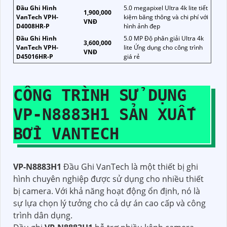
Đầu Ghi Hình
5.0 megapixel Ultra 4k lite tiết
1,900,000
VanTech VPH-
kiệm băng thông và chi phí với
VNĐ
D4008HR-P
hình ảnh đẹp
Đầu Ghi Hình
5.0 MP Độ phân giải Ultra 4k
3,600,000
VanTech VPH-
lite Ứng dụng cho công trình
VNĐ
D45016HR-P
giá rẻ
CÔNG TRÌNH SỬ DỤNG
VP-N8883H1
SẢN XUẤT
BỞI VANTECH
VP-N8883H1
Đầu Ghi VanTech là một thiết bị ghi
hình chuyên nghiệp được sử dụng cho nhiều thiết
bị camera. Với khả năng hoạt động ổn định, nó là
sự lựa chọn lý tưởng cho cả dự án cao cấp và công
trình dân dụng.