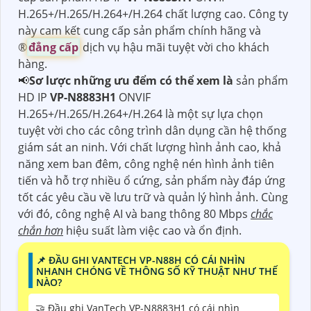
H.265+/H.265/H.264+/H.264 chất lượng cao. Công ty
này cam kết cung cấp sản phẩm chính hãng và
®️
đẳng cấp
dịch vụ hậu mãi tuyệt vời cho khách
hàng.
📢
Sơ lược những ưu đểm có thể xem là
sản phẩm
HD IP
VP-N8883H1
ONVIF
H.265+/H.265/H.264+/H.264 là một sự lựa chọn
tuyệt vời cho các công trình dân dụng cần hệ thống
giám sát an ninh. Với chất lượng hình ảnh cao, khả
năng xem ban đêm, công nghệ nén hình ảnh tiên
tiến và hỗ trợ nhiều ổ cứng, sản phẩm này đáp ứng
tốt các yêu cầu về lưu trữ và quản lý hình ảnh. Cùng
với đó, công nghệ AI và bang thông 80 Mbps
chắc
chắn hơn
hiệu suất làm việc cao và ổn định.
📌 ĐẦU GHI VANTECH VP-N88H CÓ CÁI NHÌN
NHANH CHÓNG VỀ THÔNG SỐ KỸ THUẬT NHƯ THẾ
NÀO?
🤝 Đầu ghi VanTech VP-N8883H1 có cái nhìn