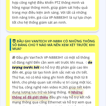
hợp công nghệ điều khiển PTZ thông minh và
hồng ngoại thông minh, giúp giám sát hiệu quả
trong mọi điều kiện ánh sáng. Với tất cả những
tính năng trên, giá của VP-N8883H1 là sự lựa chọn
tốt cho hệ thống giám sát an ninh.
😇 ĐẦU GHI VANTECH VP-N88H CÓ NHỮNG THÔNG
SỐ ĐÁNG CHÚ Ý NÀO MÀ NÊN XEM XÉT TRƯỚC KHI
MUA?
🎁 Đầu ghi VanTech VP-N8883H1 có một số thông
số đáng nghĩ Đến cần xem xét trước khi mua. ♢
ấn
tượng trước hết
nó hỗ trợ độ phân giải cao lên
đến 4K, giúp tái tạo hình ảnh sắc nét và chi tiết.
Thứ hai, nó có khả năng ghi hình đồng thời từ 8
kênh, cho phép quan sát nhiều vị trí cùng một lúc.
Thứ ba, công nghệ nén video H.265 giúp tiết kiệm
dung lượng lưu trữ và băng thông. ®️
Những
thông số đã giới thiệu
đầu ghi này hỗ trợ kết nối
mạng thông qua cổng Ethernet và hỗ trợ xem qua