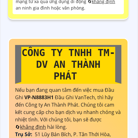
mạng từ xa qua ứng dụng di động 🔄
khẳng định
an ninh gia đình hoặc văn phòng.
CÔNG TY TNHH TM-
DV AN THÀNH
PHÁT
Nếu bạn đang quan tâm đến việc mua Đầu
Ghi
VP-N8883H1
Đầu Ghi VanTech, thì hãy
đến Công ty An Thành Phát. Chúng tôi cam
kết cung cấp cho bạn dịch vụ nhanh chóng và
nhiệt tình. Với chúng tôi, bạn sẽ được
🔄
khẳng định
hài lòng.
Trụ Sở:
51 Lũy Bán Bích, P. Tân Thới Hòa,