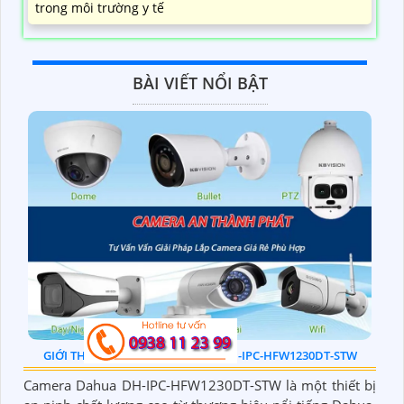
trong môi trường y tế
BÀI VIẾT NỔI BẬT
GIỚI THIỆU VỀ CAMERA DAHUA DH-IPC-HFW1230DT-STW
Camera Dahua DH-IPC-HFW1230DT-STW là một thiết bị