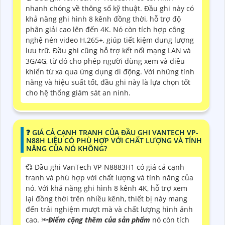
nhanh chóng về thông số kỹ thuật. Đầu ghi này có
khả năng ghi hình 8 kênh đồng thời, hỗ trợ độ
phân giải cao lên đến 4K. Nó còn tích hợp công
nghệ nén video H.265+, giúp tiết kiệm dung lượng
lưu trữ. Đầu ghi cũng hỗ trợ kết nối mạng LAN và
3G/4G, từ đó cho phép người dùng xem và điều
khiển từ xa qua ứng dụng di động. Với những tính
năng và hiệu suất tốt, đầu ghi này là lựa chọn tốt
cho hệ thống giám sát an ninh.
️❓ GIÁ CẢ CẠNH TRANH CỦA ĐẦU GHI VANTECH VP-
N88H LIỆU CÓ PHÙ HỢP VỚI CHẤT LƯỢNG VÀ TÍNH
NĂNG CỦA NÓ KHÔNG?
💞 Đầu ghi VanTech VP-N8883H1 có giá cả cạnh
tranh và phù hợp với chất lượng và tính năng của
nó. Với khả năng ghi hình 8 kênh 4K, hỗ trợ xem
lại đồng thời trên nhiều kênh, thiết bị này mang
đến trải nghiệm mượt mà và chất lượng hình ảnh
cao. 🔦
Điểm cộng thêm của sản phẩm
nó còn tích