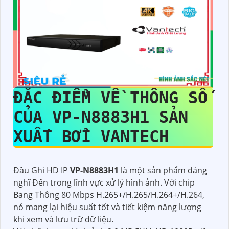
ĐẶC ĐIỂM VỀ THÔNG SỐ
CỦA
VP-N8883H1
SẢN
XUẤT BỞI VANTECH
Đầu Ghi HD IP
VP-N8883H1
là một sản phẩm đáng
nghĩ Đến trong lĩnh vực xử lý hình ảnh. Với chip
Bang Thông 80 Mbps H.265+/H.265/H.264+/H.264,
nó mang lại hiệu suất tốt và tiết kiệm năng lượng
khi xem và lưu trữ dữ liệu.