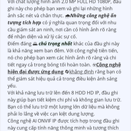
Với chất lượng hình ảnh 2.0 MP FULL HD 1080P, đầu
ghi này cho phép bạn xem và ghi lại những hình
ảnh sắc nét và chân thực. 🌧️
Những công nghệ ấn
tượng tích hợp
có ý nghĩa quan trọng đối với nhu
cầu giám sát an ninh, nơi cần có hình ảnh rõ ràng
để nhận diện và xử lý các sự cố.
Điểm đáng 🌄
chú trọng nhất
khác của đầu ghi này
là khả năng xem ban đêm. Với công nghệ tiên tiến,
nó cho phép bạn xem các hình ảnh rõ ràng và chi
tiết ngay cả trong bóng tối hoàn toàn. ☣️
Công nghệ
hiện đại được ứng dụng
🔄
khẳng định
rằng bạn có
thể giám sát hiệu quả cả trong điều kiện ánh sáng
yếu.
Với khả năng lưu trữ lên đến 8 HDD HD IP, đầu ghi
này giúp bạn tiết kiệm chi phí và không gian lưu trữ.
Bạn có thể lưu trữ một lượng lớn dữ liệu mà không
phải lo lắng về việc cạn kiệt dung lượng.
Công nghệ AI ONVIF IP được tích hợp trong đầu ghi
này cung cấp tính năng thông minh và tương thích