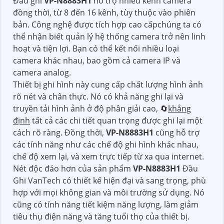
Đầu ghi
VP-N8883H1
hỗ trợ nhiều kênh camera
đồng thời, từ 8 đến 16 kênh, tùy thuộc vào phiên
bản. Công nghệ được tích hợp cao cấpchúng ta có
thể nhận biết quản lý hệ thống camera trở nên linh
hoạt và tiện lợi. Bạn có thể kết nối nhiều loại
camera khác nhau, bao gồm cả camera IP và
camera analog.
Thiết bị ghi hình này cung cấp chất lượng hình ảnh
rõ nét và chân thực. Nó có khả năng ghi lại và
truyền tải hình ảnh ở độ phân giải cao, 🔄
khẳng
định
tất cả các chi tiết quan trọng được ghi lại một
cách rõ ràng. Đồng thời,
VP-N8883H1
cũng hỗ trợ
các tính năng như các chế độ ghi hình khác nhau,
chế độ xem lại, và xem trực tiếp từ xa qua internet.
Nét độc đáo hơn của sản phẩm
VP-N8883H1
Đầu
Ghi VanTech có thiết kế hiện đại và sang trọng, phù
hợp với mọi không gian và môi trường sử dụng. Nó
cũng có tính năng tiết kiệm năng lượng, làm giảm
tiêu thụ điện năng và tăng tuổi thọ của thiết bị.