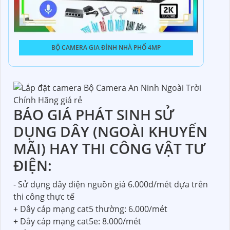
BỘ CAMERA GIA ĐÌNH NHÀ PHỐ 4MP
BÁO GIÁ PHÁT SINH SỬ
DỤNG DÂY (NGOÀI KHUYẾN
MÃI) HAY THI CÔNG VẬT TƯ
ĐIỆN:
- Sử dụng dây điện nguồn giá 6.000đ/mét dựa trên
thi công thực tế
+ Dây cáp mạng cat5 thường: 6.000/mét
+ Dây cáp mạng cat5e: 8.000/mét