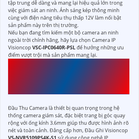
tập trung dễ dàng và mang lại hiệu quả lớn trong
việc giám sát an ninh. Ánh sáng kép thông minh
cùng với điện năng tiêu thụ thấp 12V làm nổi bật
sản phẩm này trên thị trường.
Nếu bạn đang tìm kiếm một bộ camera an ninh
ngoài trời chính hãng, hãy lựa chọn Camera IP
Visioncop
VSC-IPC0640R-PSL
để hưởng những ưu
điểm vượt trội mà sản phẩm mang lại.
ĐẦU THU
VS-
NVR5109PS4K-S1
VISIONCOP
Đầu Thu Camera là thiết bị quan trọng trong hệ
thống camera giám sát, đặc biệt trang bị góc quay
rộng với ống kính 3.6mm giúp thu được hình ảnh rõ
nét và toàn cảnh. Đẳng cấp hơn, Đầu Ghi Visioncop
VS-NVR5109PS4K-S1
sử dụng công nghệ IP