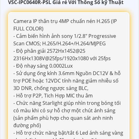
VSC-IPC0640R-PSL Giá rẻ Với Thông Số kỹ Thuật
Camera IP thân trụ 4MP chuẩn nén H.265 (IP
FULL COLOR)
- Cảm biến hình ảnh sony 1/2.8" Progressive
Scan CMOS; H.265/H.264+/H.264/MJPEG
- Độ phân giải 2572Hx1452@25
2316Hx1308V@25fps/1920x1080 với 25fps
- Độ nhạy sáng 0.0002Lux
- Sử dụng ống kính 3.6mm Nguồn DC12V & hỗ
trợ POE hoặc 12VDC tính năng giảm nhiễu số
3D DNR, chống ngược sáng BLC,
- Hỗ trợ P2P, Tich Hợp MIC thu âm
- Chức năng Starlight giúp nhìn trong bóng tối
có màu khi có sự hỗ chợ một chút ánh sáng
(sản phẩm phù hợp cho quan sát anh ninh
đường phố)
- Hỗ trợ chức năng bật/tắt 6 Led ánh sáng vàng