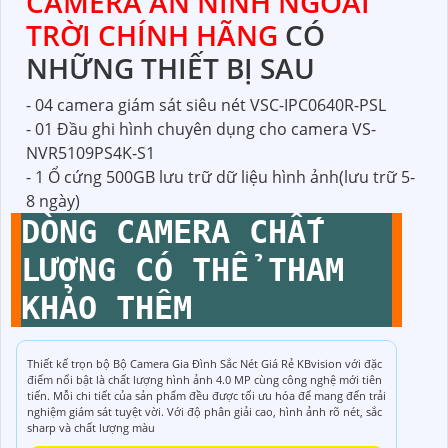
CAMERA AN NINH NGOÀI
TRỜI CHÍNH HÃNG
CÓ
NHỮNG THIẾT BỊ SAU
- 04 camera giám sát siêu nét VSC-IPC0640R-PSL
- 01 Đầu ghi hình chuyên dụng cho camera VS-
NVR5109PS4K-S1
- 1 Ổ cứng 500GB lưu trữ dữ liệu hình ảnh(lưu trữ 5-
8 ngày)
DÒNG CAMERA CHẤT
LƯỢNG CÓ THỂ THAM
KHẢO THÊM
Thiết kế trọn bộ Bộ Camera Gia Đình Sắc Nét Giá Rẻ KBvision với đặc
điểm nổi bật là chất lượng hình ảnh 4.0 MP cùng công nghệ mới tiên
tiến. Mỗi chi tiết của sản phẩm đều được tối ưu hóa để mang đến trải
nghiệm giám sát tuyệt vời. Với độ phân giải cao, hình ảnh rõ nét, sắc
sharp và chất lượng màu