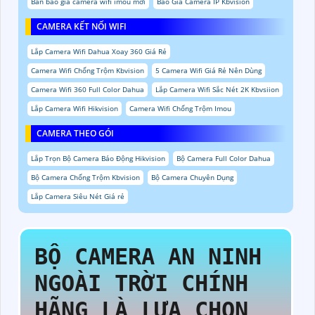
Bản báo giá camera wifi imou mới
Báo Giá Camera IP Kbvision
CAMERA KẾT NỐI WIFI
Lắp Camera Wifi Dahua Xoay 360 Giá Rẻ
Camera Wifi Chống Trộm Kbvision
5 Camera Wifi Giá Rẻ Nên Dùng
Camera Wifi 360 Full Color Dahua
Lắp Camera Wifi Sắc Nét 2K Kbvsiion
Lắp Camera Wifi Hikvision
Camera Wifi Chống Trộm Imou
CAMERA THEO GÓI
Lắp Trọn Bộ Camera Báo Động Hikvision
Bộ Camera Full Color Dahua
Bộ Camera Chống Trộm Kbvision
Bộ Camera Chuyên Dụng
Lắp Camera Siêu Nét Giá rẻ
BỘ CAMERA AN NINH
NGOÀI TRỜI CHÍNH
HÃNG
LÀ LỰA CHỌN