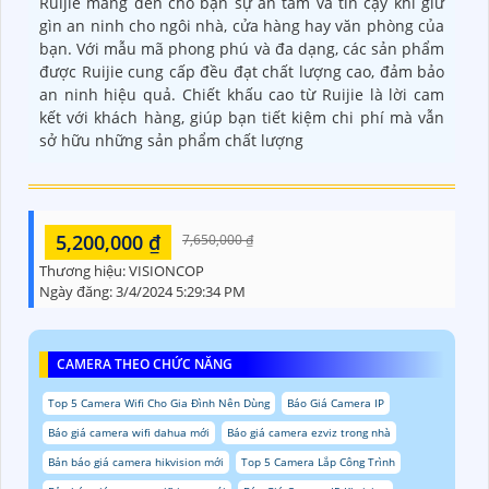
Ruijie mang đến cho bạn sự an tâm và tin cậy khi giữ
gìn an ninh cho ngôi nhà, cửa hàng hay văn phòng của
bạn. Với mẫu mã phong phú và đa dạng, các sản phẩm
được Ruijie cung cấp đều đạt chất lượng cao, đảm bảo
an ninh hiệu quả. Chiết khấu cao từ Ruijie là lời cam
kết với khách hàng, giúp bạn tiết kiệm chi phí mà vẫn
sở hữu những sản phẩm chất lượng
5,200,000 ₫
7,650,000 ₫
Thương hiệu:
VISIONCOP
Ngày đăng:
3/4/2024 5:29:34 PM
CAMERA THEO CHỨC NĂNG
Top 5 Camera Wifi Cho Gia Đình Nên Dùng
Báo Giá Camera IP
Báo giá camera wifi dahua mới
Báo giá camera ezviz trong nhà
Bản báo giá camera hikvision mới
Top 5 Camera Lắp Công Trình