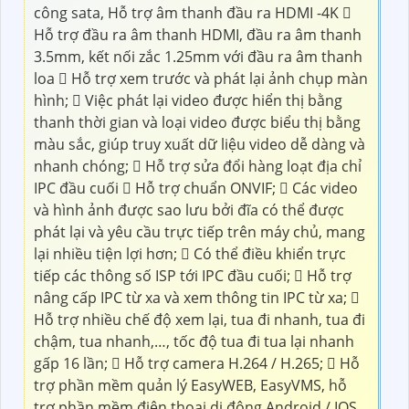
công sata, Hỗ trợ âm thanh đầu ra HDMI -4K 
Hỗ trợ đầu ra âm thanh HDMI, đầu ra âm thanh
3.5mm, kết nối zắc 1.25mm với đầu ra âm thanh
loa  Hỗ trợ xem trước và phát lại ảnh chụp màn
hình;  Việc phát lại video được hiển thị bằng
thanh thời gian và loại video được biểu thị bằng
màu sắc, giúp truy xuất dữ liệu video dễ dàng và
nhanh chóng;  Hỗ trợ sửa đổi hàng loạt địa chỉ
IPC đầu cuối  Hỗ trợ chuẩn ONVIF;  Các video
và hình ảnh được sao lưu bởi đĩa có thể được
phát lại và yêu cầu trực tiếp trên máy chủ, mang
lại nhiều tiện lợi hơn;  Có thể điều khiển trực
tiếp các thông số ISP tới IPC đầu cuối;  Hỗ trợ
nâng cấp IPC từ xa và xem thông tin IPC từ xa; 
Hỗ trợ nhiều chế độ xem lại, tua đi nhanh, tua đi
chậm, tua nhanh,…, tốc độ tua đi tua lại nhanh
gấp 16 lần;  Hỗ trợ camera H.264 / H.265;  Hỗ
trợ phần mềm quản lý EasyWEB, EasyVMS, hỗ
trợ phần mềm điện thoại di động Android / IOS