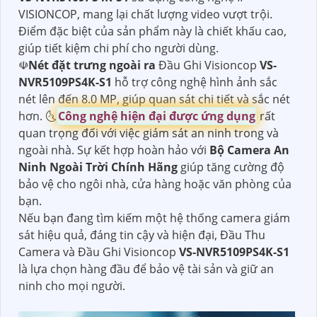
VISIONCOP, mang lại chất lượng video vượt trội.
Điểm đặc biệt của sản phẩm này là chiết khấu cao,
giúp tiết kiệm chi phí cho người dùng.
☫
Nét đặt trưng ngoài ra
Đầu Ghi Visioncop
VS-
NVR5109PS4K-S1
hỗ trợ công nghệ hình ảnh sắc
nét lên đến 8.0 MP, giúp quan sát chi tiết và sắc nét
hơn. 🌜
Công nghệ hiện đại được ứng dụng
rất
quan trọng đối với việc giám sát an ninh trong và
ngoài nhà. Sự kết hợp hoàn hảo với
Bộ Camera An
Ninh Ngoài Trời Chính Hãng
giúp tăng cường độ
bảo vệ cho ngôi nhà, cửa hàng hoặc văn phòng của
bạn.
Nếu bạn đang tìm kiếm một hệ thống camera giám
sát hiệu quả, đáng tin cậy và hiện đại, Đầu Thu
Camera và Đầu Ghi Visioncop
VS-NVR5109PS4K-S1
là lựa chọn hàng đầu để bảo vệ tài sản và giữ an
ninh cho mọi người.