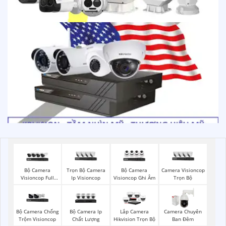
Bộ Camera
Trọn Bộ Camera
Bộ Camera
Camera Visioncop
Visioncop Full
Ip Visioncop
Visioncop Ghi Âm
Trọn Bộ
Color
Bộ Camera Chống
Bộ Camera Ip
Lắp Camera
Camera Chuyên
Trộm Visioncop
Chất Lượng
Hikvision Trọn Bộ
Ban Đêm